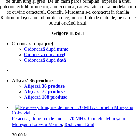
de drum lung şi greu. De un calm parcă olimpian, expresie a unui
puternic echilibru interior, a unei educaţii adevărate, ce i-a modelat cum
se cuvine caracterul, Corneliu Mureşanu s-a consacrat în familia
Radioului Iaşi ca un admirabil coleg, un confrate de nădejde, pe care te
puteai oricând bizui.
Grigore ILISEI
Ordonează după
preţ
Ordonează după
nume
Ordonează după
preţ
Ordonează după
dată
Afişează
36 produse
Afişează
36 produse
Afişează
72 produse
Afişează
108 produse
Colocvialia
,
Pe aceeaşi lungime de undă – 70 MHz. Corneliu Mureşanu
Mureşanu Ionescu Marina
,
Răducanu Emil
30,00
lei