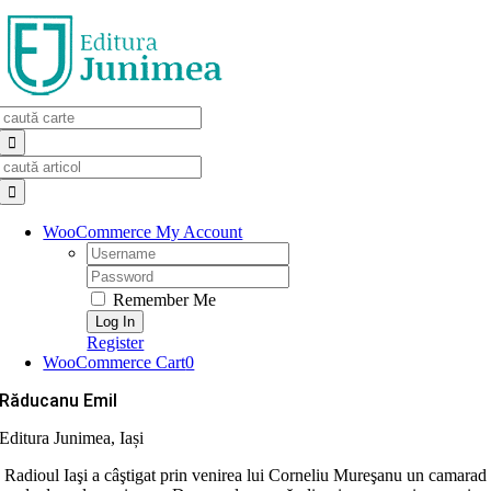
Skip
to
content
Search
for:
Search
for:
WooCommerce My Account
Username:
Password:
Remember Me
Register
WooCommerce Cart
0
Răducanu Emil
Editura Junimea, Iași
Radioul Iaşi a câştigat prin venirea lui Corneliu Mureşanu un camarad