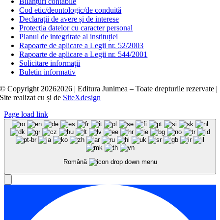
Bilanțuri contabile
Cod etic/deontologic/de conduită
Declarații de avere și de interese
Protecția datelor cu caracter personal
Planul de integritate al instituției
Rapoarte de aplicare a Legii nr. 52/2003
Rapoarte de aplicare a Legii nr. 544/2001
Solicitare informații
Buletin informativ
© Copyright
20262026 | Editura Junimea – Toate drepturile rezervate |
Site realizat cu
și
de
SiteXdesign
Page load link
Română