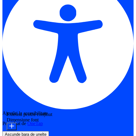
Ajustări la accesibilitate
Extensii pentru conținut
Dimensiune font
Propulsat de
OneTap
Ascunde bara de unelte