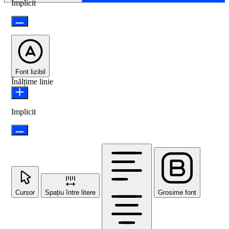
Implicit
Font lizibil
Înălțime linie
Implicit
Cursor
Spațiu între litere
Grosime font