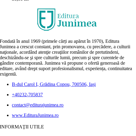
Fondată în anul 1969 (primele cărți au apărut în 1970), Editura
Junimea a crescut constant, prin promovarea, cu precădere, a culturii
naţionale, acordând atenţie creaţiilor românilor de pretutindeni,
deschizându-se şi spre culturile lumii, precum şi spre curentele de
gândire contemporană. Junimea vă propune o ofertă generoasă de
editare, având drept suport profesionalismul, experiența, continuitatea
exigentă.
B-dul Carol I, Grădina Copou, 700506, Iași
+40232-705837
contact@editurajunimea.ro
www.EdituraJunimea.ro
INFORMAŢII UTILE