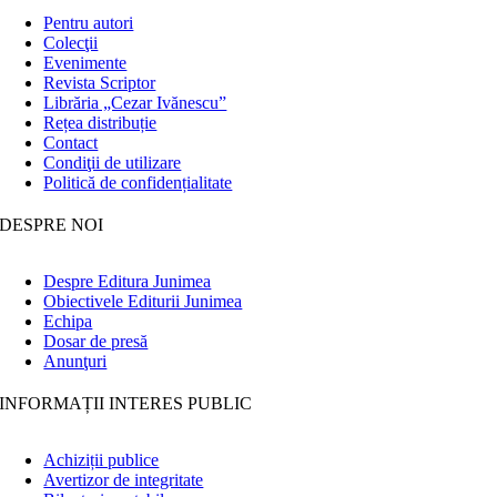
Pentru autori
Colecţii
Evenimente
Revista Scriptor
Librăria „Cezar Ivănescu”
Rețea distribuție
Contact
Condiţii de utilizare
Politică de confidențialitate
DESPRE NOI
Despre Editura Junimea
Obiectivele Editurii Junimea
Echipa
Dosar de presă
Anunţuri
INFORMAȚII INTERES PUBLIC
Achiziții publice
Avertizor de integritate