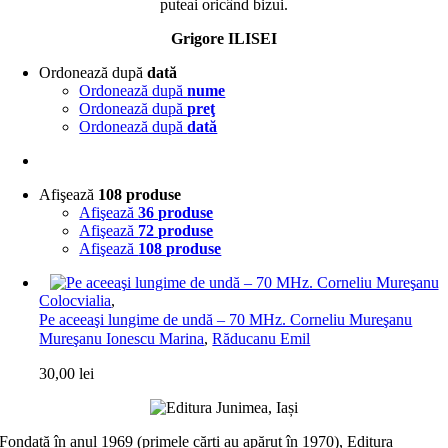
puteai oricând bizui.
Grigore ILISEI
Ordonează după
dată
Ordonează după
nume
Ordonează după
preţ
Ordonează după
dată
Afişează
108 produse
Afişează
36 produse
Afişează
72 produse
Afişează
108 produse
Colocvialia
,
Pe aceeaşi lungime de undă – 70 MHz. Corneliu Mureşanu
Mureşanu Ionescu Marina
,
Răducanu Emil
30,00
lei
Fondată în anul 1969 (primele cărți au apărut în 1970), Editura