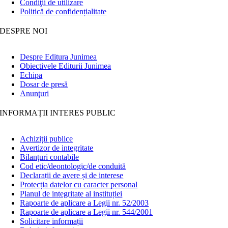
Condiţii de utilizare
Politică de confidențialitate
DESPRE NOI
Despre Editura Junimea
Obiectivele Editurii Junimea
Echipa
Dosar de presă
Anunţuri
INFORMAȚII INTERES PUBLIC
Achiziții publice
Avertizor de integritate
Bilanțuri contabile
Cod etic/deontologic/de conduită
Declarații de avere și de interese
Protecția datelor cu caracter personal
Planul de integritate al instituției
Rapoarte de aplicare a Legii nr. 52/2003
Rapoarte de aplicare a Legii nr. 544/2001
Solicitare informații