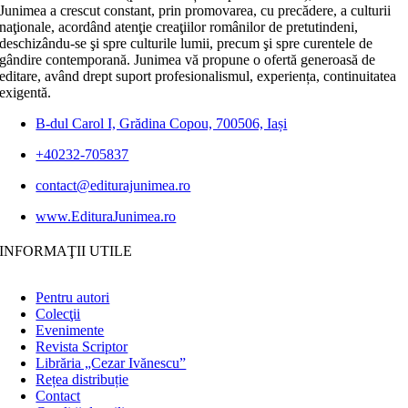
Junimea a crescut constant, prin promovarea, cu precădere, a culturii
naţionale, acordând atenţie creaţiilor românilor de pretutindeni,
deschizându-se şi spre culturile lumii, precum şi spre curentele de
gândire contemporană. Junimea vă propune o ofertă generoasă de
editare, având drept suport profesionalismul, experiența, continuitatea
exigentă.
B-dul Carol I, Grădina Copou, 700506, Iași
+40232-705837
contact@editurajunimea.ro
www.EdituraJunimea.ro
INFORMAŢII UTILE
Pentru autori
Colecţii
Evenimente
Revista Scriptor
Librăria „Cezar Ivănescu”
Rețea distribuție
Contact