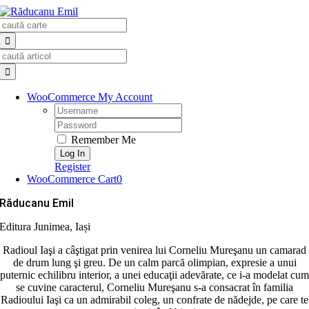
Skip
Search
to
for:
content
Search
for:
WooCommerce My Account
Username:
Password:
Remember Me
Register
WooCommerce Cart
0
Răducanu Emil
Editura Junimea, Iași
Radioul Iaşi a câştigat prin venirea lui Corneliu Mureşanu un camarad
de drum lung şi greu. De un calm parcă olimpian, expresie a unui
puternic echilibru interior, a unei educaţii adevărate, ce i-a modelat cum
se cuvine caracterul, Corneliu Mureşanu s-a consacrat în familia
Radioului Iaşi ca un admirabil coleg, un confrate de nădejde, pe care te