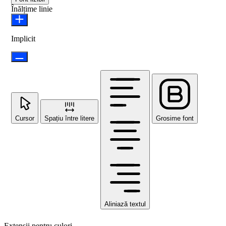
Înălțime linie
Implicit
Cursor
Spațiu între litere
Grosime font
Aliniază textul
Extensii pentru culori