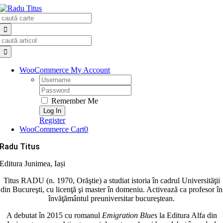
Skip
Search
to
for:
content
Search
for:
WooCommerce My Account
Username:
Password:
Remember Me
Register
WooCommerce Cart
0
Radu Titus
Editura Junimea, Iași
Titus RADU (n. 1970, Orăştie) a studiat istoria în cadrul Universităţii
din Bucureşti, cu licenţă şi master în domeniu. Activează ca profesor în
învăţământul preuniversitar bucureştean.
A debutat în 2015 cu romanul
Emigration Blues
la Editura Alfa din