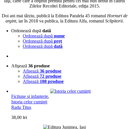
Iaşi, carte care a obţinut premiul pentru cel mai bun debut în cadrul
Zilelor Recoltei Editoriale, ediţia 2015.
Doi ani mai târziu, publică la Editura Paralela 45 romanul
Hornuri de
argint
, iar în 2018 va publica, la Editura Alfa, romanul
Sclipitorii
.
Ordonează după
dată
Ordonează după
nume
Ordonează după
preţ
Ordonează după
dată
Afişează
36 produse
Afişează
36 produse
Afişează
72 produse
Afişează
108 produse
Ficţiune şi infanterie
,
Istoria celor cuminți
Radu Titus
38,00
lei