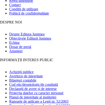
Rețea distribuție
Contact
Condiţii de utilizare
Politică de confidențialitate
DESPRE NOI
Despre Editura Junimea
Obiectivele Editurii Junimea
Echipa
Dosar de presă
Anunţuri
INFORMAȚII INTERES PUBLIC
Achiziții publice
Avertizor de integritate
Bilanțuri contabile
Cod etic/deontologic/de conduită
Declarații de avere și de interese
Protecția datelor cu caracter personal
Planul de integritate al instituției
Rapoarte de aplicare a Legii nr. 52/2003