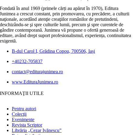
Fondată în anul 1969 (primele cărți au apărut în 1970), Editura
Junimea a crescut constant, prin promovarea, cu precădere, a culturii
naţionale, acordând atenţie creaţiilor românilor de pretutindeni,
deschizându-se şi spre culturile lumii, precum şi spre curentele de
gândire contemporană. Junimea vă propune o ofertă generoasă de
editare, având drept suport profesionalismul, experiența, continuitatea
exigentă.
B-dul Carol I, Grădina Copou, 700506, Iași
+40232-705837
contact@editurajunimea.ro
www.EdituraJunimea.ro
INFORMAŢII UTILE
Pentru autori
Colecţii
Evenimente
Revista Scriptor
Librăria „Cezar Ivănescu”