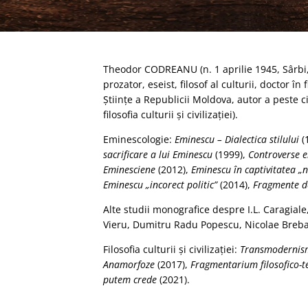
Theodor CODREANU (n. 1 aprilie 1945, Sârbi, Ba
prozator, eseist, filosof al culturii, doctor
Ştiinţe a Republicii Moldova, autor a peste c
filosofia culturii şi civilizaţiei).
Eminescologie:
Eminescu – Dialectica stilului
(
sacrificare a lui Eminescu
(1999),
Controverse 
Eminesciene
(2012),
Eminescu în captivitatea „
Eminescu „incorect politic”
(2014),
Fragmente d
Alte studii monografice despre I.L. Caragiale
Vieru, Dumitru Radu Popescu, Nicolae Breba
Filosofia culturii şi civilizaţiei:
Transmodernis
Anamorfoze
(2017),
Fragmentarium filosofico-t
putem crede
(2021).