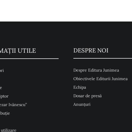
MAŢII UTILE
DESPRE NOI
Despre Editura Junimea
ri
Obiectivele Editurii Junimea
Echipa
e
Dosar de presă
iptor
Anunţuri
ezar Ivănescu”
ibuție
 utilizare