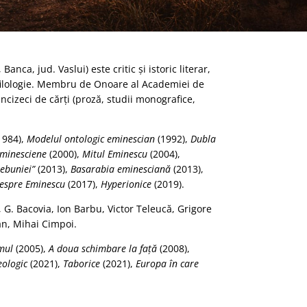
nca, jud. Vaslui) este critic şi istoric literar,
 în filologie. Membru de Onoare al Academiei de
incizeci de cărţi (proză, studii monografice,
1984),
Modelul ontologic eminescian
(1992),
Dubla
eminesciene
(2000),
Mitul Eminescu
(2004),
nebuniei”
(2013),
Basarabia eminesciană
(2013),
espre Eminescu
(2017),
Hyperionice
(2019).
, G. Bacovia, Ion Barbu, Victor Teleucă, Grigore
n, Mihai Cimpoi.
mul
(2005),
A doua schimbare la faţă
(2008),
eologic
(2021),
Taborice
(2021),
Europa în care