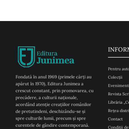
INFOR
Pentru auto
Fondată în anul 1969 (primele cărți au
Colecţii
apărut în 1970), Editura Junimea a
Eveniment
crescut constant, prin promovarea, cu
Revista Scr
precădere, a culturii naţionale,
Librăria „C
acordând atenţie creaţiilor românilor
Rețea distr
de pretutindeni, deschizându-se şi
spre culturile lumii, precum şi spre
Contact
curentele de gândire contemporană.
Condiţii de