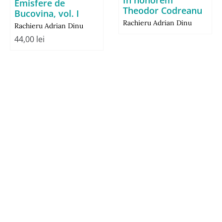
In honorem
Emisfere de
Theodor Codreanu
Bucovina, vol. I
Rachieru Adrian Dinu
Rachieru Adrian Dinu
44,00
lei