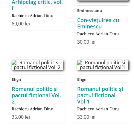
Arhipelag critic, vol.
I
Eminesciana
Rachieru Adrian Dinu
Con-vieţuirea cu
60,00
lei
Eminescu
Rachieru Adrian Dinu
30,00
lei
Efigii
Efigii
Romanul politic şi
Romanul politic şi
pactul ficţional Vol.
pactul ficţional
2
Vol.1
Rachieru Adrian Dinu
Rachieru Adrian Dinu
35,00
lei
33,00
lei