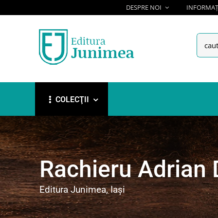
Skip
DESPRE NOI
INFORMAȚI
to
content
Searc
for:
COLECŢII
Rachieru Adrian 
Editura Junimea, Iași