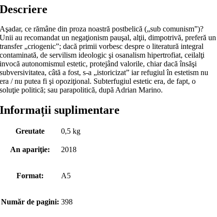
Descriere
Aşadar, ce rămâne din proza noastră postbelică („sub comunism”)?
Unii au recomandat un negaţionism pauşal, alţii, dimpotrivă, preferă un
transfer „criogenic”; dacă primii vorbesc despre o literatură integral
contaminată, de servilism ideologic şi osanalism hipertrofiat, ceilalţi
invocă autonomismul estetic, protejând valorile, chiar dacă însăşi
subversivitatea, câtă a fost, s-a „istoricizat” iar refugiul în estetism nu
era / nu putea fi şi opoziţional. Subterfugiul estetic era, de fapt, o
soluţie politică; sau parapolitică, după Adrian Marino.
Informații suplimentare
Greutate
0,5 kg
An apariţie:
2018
Format:
A5
Număr de pagini:
398