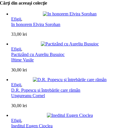
Cărţi din aceeaşi colecţie
Efigii
,
In honorem Elvira Sorohan
33,00
lei
Efigii
,
Pactizând cu Aureliu Busuioc
Iftime Vasile
30,00
lei
Efigii
,
D.R. Popescu şi întrebările care rămân
Ungureanu Cornel
30,00
lei
Efigii
,
Ineditul Eugen Cioclea