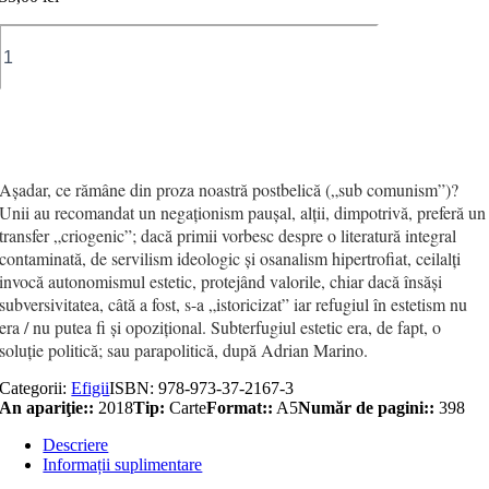
Cantitate
Romanul
politic
şi
pactul
Adaugă în coș
ficţional
Vol.
2
Aşadar, ce rămâne din proza noastră postbelică („sub comunism”)?
Unii au recomandat un negaţionism pauşal, alţii, dimpotrivă, preferă un
transfer „criogenic”; dacă primii vorbesc despre o literatură integral
contaminată, de servilism ideologic şi osanalism hipertrofiat, ceilalţi
invocă autonomismul estetic, protejând valorile, chiar dacă însăşi
subversivitatea, câtă a fost, s-a „istoricizat” iar refugiul în estetism nu
era / nu putea fi şi opoziţional. Subterfugiul estetic era, de fapt, o
soluţie politică; sau parapolitică, după Adrian Marino.
Categorii:
Efigii
ISBN:
978-973-37-2167-3
An apariţie::
2018
Tip:
Carte
Format::
A5
Număr de pagini::
398
Descriere
Informații suplimentare