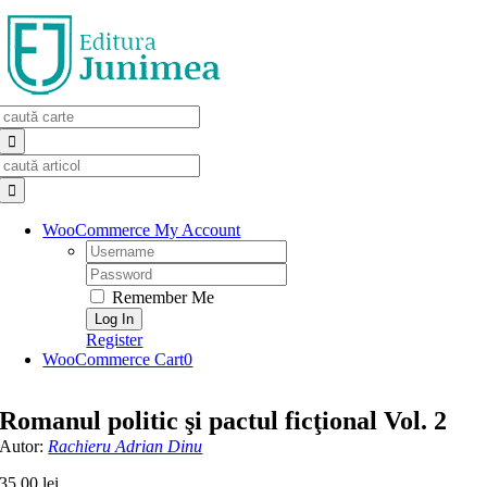
Skip
to
content
Search
for:
Search
for:
WooCommerce My Account
Username:
Password:
Remember Me
Register
WooCommerce Cart
0
Romanul politic şi pactul ficţional Vol. 2
Autor:
Rachieru Adrian Dinu
35,00
lei