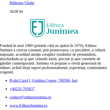
Răileanu Vitalie
30,00
lei
Fondată în anul 1969 (primele cărți au apărut în 1970), Editura
Junimea a crescut constant, prin promovarea, cu precădere, a culturii
naţionale, acordând atenţie creaţiilor românilor de pretutindeni,
deschizându-se şi spre culturile lumii, precum şi spre curentele de
gândire contemporană. Junimea vă propune o ofertă generoasă de
editare, având drept suport profesionalismul, experiența, continuitatea
exigentă.
B-dul Carol I, Grădina Copou, 700506, Iași
+40232-705837
contact@editurajunimea.ro
www.EdituraJunimea.ro