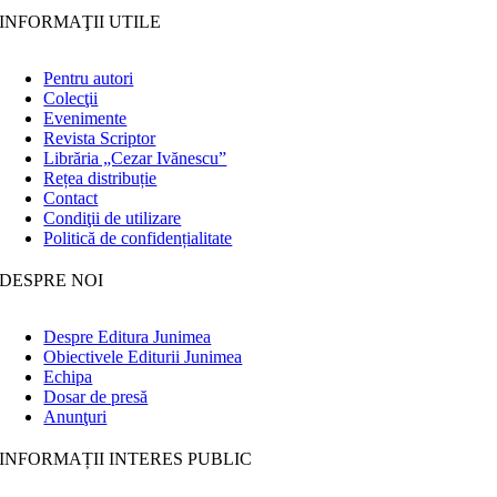
INFORMAŢII UTILE
Pentru autori
Colecţii
Evenimente
Revista Scriptor
Librăria „Cezar Ivănescu”
Rețea distribuție
Contact
Condiţii de utilizare
Politică de confidențialitate
DESPRE NOI
Despre Editura Junimea
Obiectivele Editurii Junimea
Echipa
Dosar de presă
Anunţuri
INFORMAȚII INTERES PUBLIC