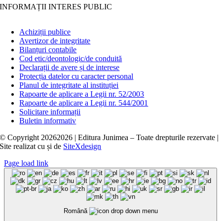
INFORMAȚII INTERES PUBLIC
Achiziții publice
Avertizor de integritate
Bilanțuri contabile
Cod etic/deontologic/de conduită
Declarații de avere și de interese
Protecția datelor cu caracter personal
Planul de integritate al instituției
Rapoarte de aplicare a Legii nr. 52/2003
Rapoarte de aplicare a Legii nr. 544/2001
Solicitare informații
Buletin informativ
© Copyright
20262026 | Editura Junimea – Toate drepturile rezervate |
Site realizat cu
și
de
SiteXdesign
Page load link
Română