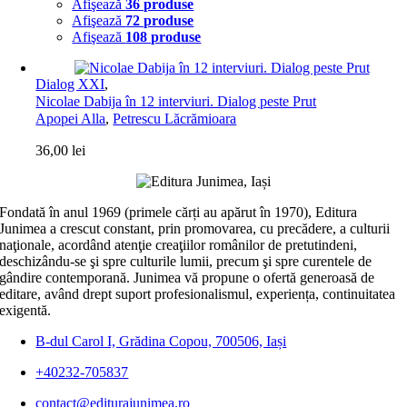
Afişează
36 produse
Afişează
72 produse
Afişează
108 produse
Dialog XXI
,
Nicolae Dabija în 12 interviuri. Dialog peste Prut
Apopei Alla
,
Petrescu Lăcrămioara
36,00
lei
Fondată în anul 1969 (primele cărți au apărut în 1970), Editura
Junimea a crescut constant, prin promovarea, cu precădere, a culturii
naţionale, acordând atenţie creaţiilor românilor de pretutindeni,
deschizându-se şi spre culturile lumii, precum şi spre curentele de
gândire contemporană. Junimea vă propune o ofertă generoasă de
editare, având drept suport profesionalismul, experiența, continuitatea
exigentă.
B-dul Carol I, Grădina Copou, 700506, Iași
+40232-705837
contact@editurajunimea.ro