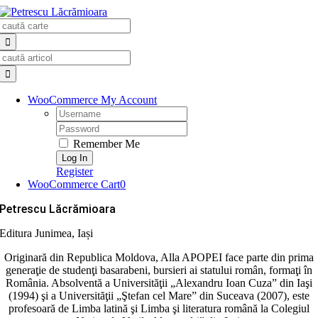
Skip
Search
to
for:
content
Search
for:
WooCommerce My Account
Username:
Password:
Remember Me
Register
WooCommerce Cart
0
Petrescu Lăcrămioara
Editura Junimea, Iași
Originară din Republica Moldova, Alla APOPEI face parte din prima
generaţie de studenţi basarabeni, bursieri ai statului român, formaţi în
România. Absolventă a Universităţii „Alexandru Ioan Cuza” din Iaşi
(1994) şi a Universităţii „Ştefan cel Mare” din Suceava (2007), este
profesoară de Limba latină şi Limba şi literatura română la Colegiul