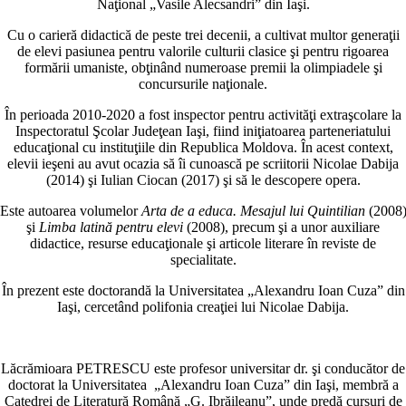
Naţional „Vasile Alecsandri” din Iaşi.
Cu o carieră didactică de peste trei decenii, a cultivat multor generaţii
de elevi pasiunea pentru valorile culturii clasice şi pentru rigoarea
formării umaniste, obţinând numeroase premii la olimpiadele şi
concursurile naţionale.
În perioada 2010-2020 a fost inspector pentru activităţi extraşcolare la
Inspectoratul Şcolar Judeţean Iaşi, fiind iniţiatoarea parteneriatului
educaţional cu instituţiile din Republica Moldova. În acest context,
elevii ieşeni au avut ocazia să îi cunoască pe scriitorii Nicolae Dabija
(2014) şi Iulian Ciocan (2017) şi să le descopere opera.
Este autoarea volumelor
Arta de a educa. Mesajul lui Quintilian
(2008
şi
Limba latină pentru elevi
(2008), precum şi a unor auxiliare
didactice, resurse educaţionale şi articole literare în reviste de
specialitate.
În prezent este doctorandă la Universitatea „Alexandru Ioan Cuza” din
Iaşi, cercetând polifonia creaţiei lui Nicolae Dabija.
Lăcrămioara PETRESCU este profesor universitar dr. şi conducător de
doctorat la Universitatea „Alexandru Ioan Cuza” din Iaşi, membră a
Catedrei de Literatură Română „G. Ibrăileanu”, unde predă cursuri de