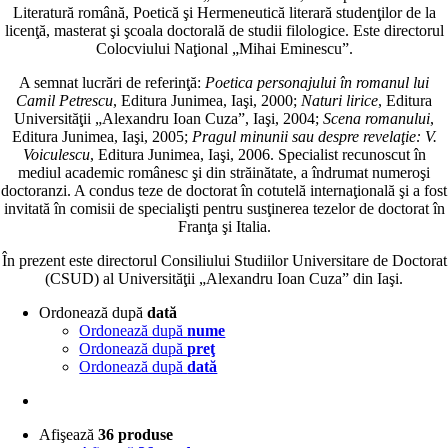
Literatură română, Poetică şi Hermeneutică literară studenţilor de la
licenţă, masterat şi şcoala doctorală de studii filologice. Este directorul
Colocviului Naţional „Mihai Eminescu”.
A semnat lucrări de referinţă:
Poetica personajului în romanul lui
Camil Petrescu
, Editura Junimea, Iaşi, 2000;
Naturi lirice
, Editura
Universităţii „Alexandru Ioan Cuza”, Iaşi, 2004;
Scena romanului
,
Editura Junimea, Iaşi, 2005;
Pragul minunii sau despre revelaţie: V.
Voiculescu
, Editura Junimea, Iaşi, 2006. Specialist recunoscut în
mediul academic românesc şi din străinătate, a îndrumat numeroşi
doctoranzi. A condus teze de doctorat în cotutelă internaţională şi a fost
invitată în comisii de specialişti pentru susţinerea tezelor de doctorat în
Franţa şi Italia.
În prezent este directorul Consiliului Studiilor Universitare de Doctorat
(CSUD) al Universităţii „Alexandru Ioan Cuza” din Iaşi.
Ordonează după
dată
Ordonează după
nume
Ordonează după
preţ
Ordonează după
dată
Afişează
36 produse