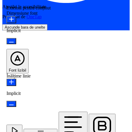
Ajustări la accesibilitate
Extensii pentru conținut
Dimensiune font
Propulsat de
OneTap
Ascunde bara de unelte
Implicit
Font lizibil
Înălțime linie
Implicit