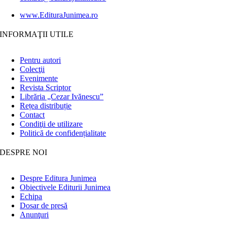
www.EdituraJunimea.ro
INFORMAŢII UTILE
Pentru autori
Colecţii
Evenimente
Revista Scriptor
Librăria „Cezar Ivănescu”
Rețea distribuție
Contact
Condiţii de utilizare
Politică de confidențialitate
DESPRE NOI
Despre Editura Junimea
Obiectivele Editurii Junimea
Echipa
Dosar de presă
Anunţuri