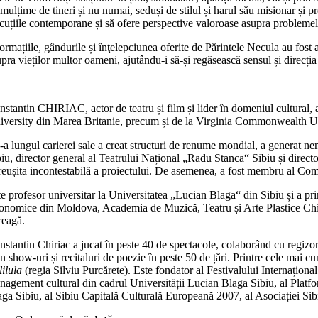
mulțime de tineri și nu numai, seduși de stilul și harul său misionar și p
scuțiile contemporane și să ofere perspective valoroase asupra problemel
ormațiile, gândurile și înţelepciunea oferite de Părintele Necula au fost 
pra vieților multor oameni, ajutându-i să-și regăsească sensul și direcția 
nstantin CHIRIAC, actor de teatru și film și lider în domeniul cultural,
iversity din Marea Britanie, precum și de la Virginia Commonwealth 
a lungul carierei sale a creat structuri de renume mondial, a generat ne
iu, director general al Teatrului Național „Radu Stanca“ Sibiu și directo
 reușita incontestabilă a proiectului. De asemenea, a fost membru al Comi
te profesor universitar la Universitatea „Lucian Blaga“ din Sibiu și a p
onomice din Moldova, Academia de Muzică, Teatru și Arte Plastice Chișin
reagă.
nstantin Chiriac a jucat în peste 40 de spectacole, colaborând cu regizo
 show-uri și recitaluri de poezie în peste 50 de țări. Printre cele mai c
lilula
(regia Silviu Purcărete). Este fondator al Festivalului Internațional
nagement cultural din cadrul Universității Lucian Blaga Sibiu, al Platf
aga Sibiu, al Sibiu Capitală Culturală Europeană 2007, al Asociației Sibi