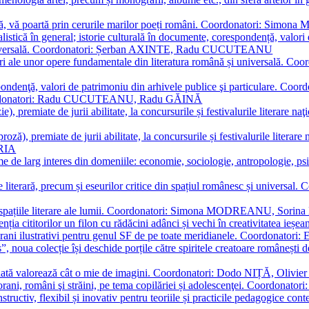
plă, vă poartă prin cerurile marilor poeți români. Coordonatori: Simon
istică în general; istorie culturală în documente, corespondență, valori 
și universală. Coordonatori: Șerban AXINTE, Radu CUCUTEANU
editări ale unor opere fundamentale din literatura română și univers
espondenţă, valori de patrimoniu din arhivele publice şi particulare.
. Coordonatori: Radu CUCUTEANU, Radu GĂINĂ
, premiate de jurii abilitate, la concursurile și festivalurile literare naţ
ză), premiate de jurii abilitate, la concursurile și festivalurile literare
ARIA
 de larg interes din domeniile: economie, sociologie, antropologie, psiho
storie literară, precum și eseurilor critice din spațiul românesc și uni
toate spațiile literare ale lumii. Coordonatori: Simona MODREANU, So
a cititorilor un filon cu rădăcini adânci și vechi în creativitatea ieșeană,
emporani ilustrativi pentru genul SF de pe toate meridianele. Coordona
”, noua colecție își deschide porțile către spiritele creatoare românești
enată valorează cât o mie de imagini. Coordonatori: Dodo NIȚĂ, Oli
porani, români şi străini, pe tema copilăriei și adolescenţei. Coordo
constructiv, flexibil și inovativ pentru teoriile și practicile pedagogi