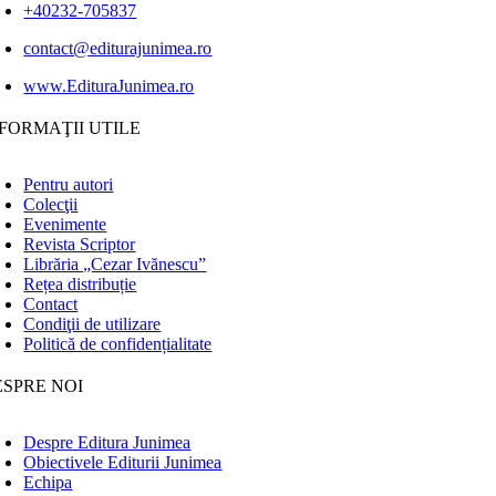
+40232-705837
contact@editurajunimea.ro
www.EdituraJunimea.ro
FORMAŢII UTILE
Pentru autori
Colecţii
Evenimente
Revista Scriptor
Librăria „Cezar Ivănescu”
Rețea distribuție
Contact
Condiţii de utilizare
Politică de confidențialitate
ESPRE NOI
Despre Editura Junimea
Obiectivele Editurii Junimea
Echipa