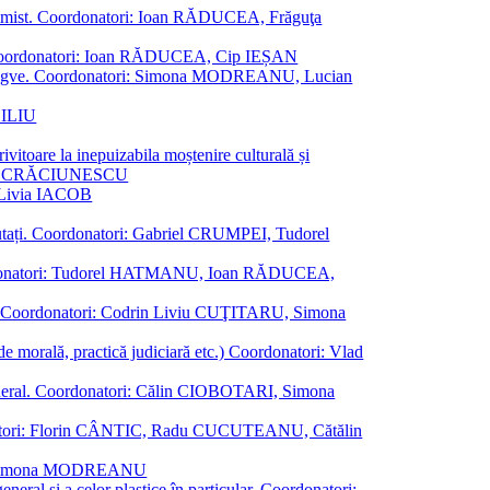
al junimist. Coordonatori: Ioan RĂDUCEA, Frăguţa
 etc. Coordonatori: Ioan RĂDUCEA, Cip IEȘAN
ţii bilingve. Coordonatori: Simona MODREANU, Lucian
ASILIU
vitoare la inepuizabila moștenire culturală și
iliu CRĂCIUNESCU
, Livia IACOB
reputați. Coordonatori: Gabriel CRUMPEI, Tudorel
st. Coordonatori: Tudorel HATMANU, Ioan RĂDUCEA,
ană. Coordonatori: Codrin Liviu CUŢITARU, Simona
e de morală, practică judiciară etc.) Coordonatori: Vlad
în general. Coordonatori: Călin CIOBOTARI, Simona
oordonatori: Florin CÂNTIC, Radu CUCUTEANU, Cătălin
INTE, Simona MODREANU
eneral și a celor plastice în particular. Coordonatori: