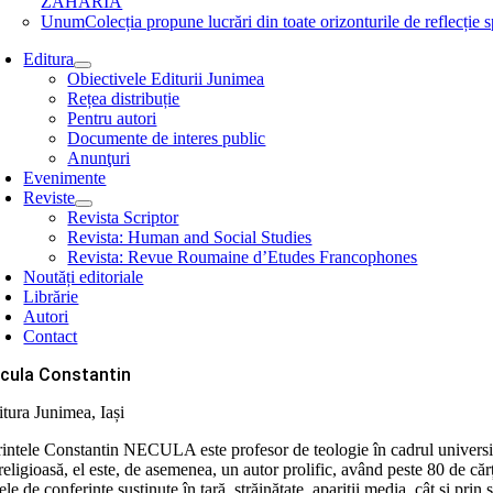
ZAHARIA
Unum
Colecția propune lucrări din toate orizonturile de refle
Editura
Obiectivele Editurii Junimea
Rețea distribuție
Pentru autori
Documente de interes public
Anunţuri
Evenimente
Reviste
Revista Scriptor
Revista: Human and Social Studies
Revista: Revue Roumaine d’Etudes Francophones
Noutăți editoriale
Librărie
Autori
Contact
cula Constantin
itura Junimea, Iași
rintele Constantin NECULA este profesor de teologie în cadrul universităț
religioasă, el este, de asemenea, un autor prolific, având peste 80 de căr
ele de conferințe susținute în țară, străinătate, apariții media, cât și prin