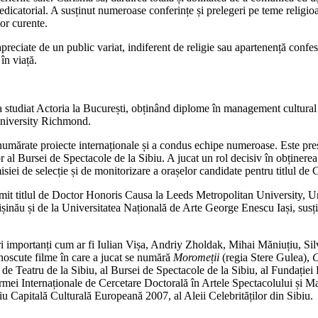
redicatorial. A susținut numeroase conferințe și prelegeri pe teme religioa
or curente.
apreciate de un public variat, indiferent de religie sau apartenență confe
în viață.
 a studiat Actoria la București, obținând diplome în management cultura
University Richmond.
numărate proiecte internaționale și a condus echipe numeroase. Este preșe
r al Bursei de Spectacole de la Sibiu. A jucat un rol decisiv în obținere
siei de selecție și de monitorizare a orașelor candidate pentru titlul d
rimit titlul de Doctor Honoris Causa la Leeds Metropolitan University, 
ău și de la Universitatea Națională de Arte George Enescu Iași, susținâ
ri importanți cum ar fi Iulian Vișa, Andriy Zholdak, Mihai Măniuțiu, Si
unoscute filme în care a jucat se numără
Moromeții
(regia Stere Gulea),
C
 de Teatru de la Sibiu, al Bursei de Spectacole de la Sibiu, al Fundației 
ormei Internaționale de Cercetare Doctorală în Artele Spectacolului și 
u Capitală Culturală Europeană 2007, al Aleii Celebrităților din Sibiu.