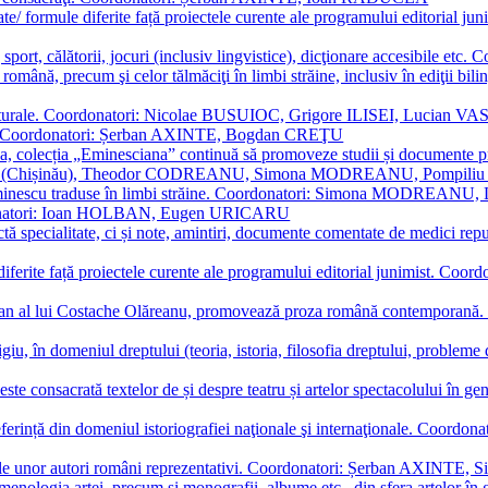
ormate/ formule diferite față proiectele curente ale programului editori
sport, călătorii, jocuri (inclusiv lingvistice), dicţionare accesibile
mba română, precum şi celor tălmăciţi în limbi străine, inclusiv în edi
i culturale. Coordonatori: Nicolae BUSUIOC, Grigore ILISEI, Lucian V
erare. Coordonatori: Șerban AXINTE, Bogdan CREŢU
ea, colecția „Eminesciana” continuă să promoveze studii și documente pri
i CIMPOI (Chișinău), Theodor CODREANU, Simona MODREANU, Pomp
 Eminescu traduse în limbi străine. Coordonatori: Simona MODREANU
oordonatori: Ioan HOLBAN, Eugen URICARU
ictă specialitate, ci și note, amintiri, documente comentate de medici 
mule diferite față proiectele curente ale programului editorial junimi
 roman al lui Costache Olăreanu, promovează proza română contempor
tigiu, în domeniul dreptului (teoria, istoria, filosofia dreptului, problem
 este consacrată textelor de și despre teatru și artelor spectacolului 
referință din domeniul istoriografiei naţionale şi internaţionale. C
tive, ale unor autori români reprezentativi. Coordonatori: Șerban AX
menologia artei, precum și monografii, albume etc., din sfera artelor în g