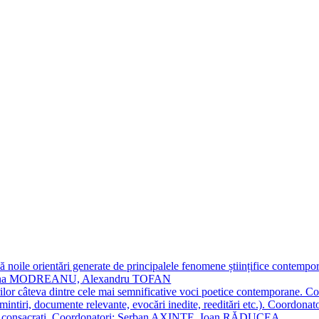
 noile orientări generate de principalele fenomene științifice contempora
Simona MODREANU, Alexandru TOFAN
titorilor câteva dintre cele mai semnificative voci poetice contempor
i (amintiri, documente relevante, evocări inedite, reeditări etc.). Co
poeți consacraţi. Coordonatori: Șerban AXINTE, Ioan RĂDUCEA