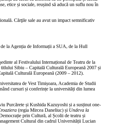
se, etice și sociale, reușind să aducă un suflu nou în
sională. Cărţile sale au avut un impact semnificativ
l de la Agenția de Informații a SUA, de la Hull
dinte al Festivalului Internațional de Teatru de la
a titlului Sibiu – Capitală Culturală Europeană 2007 și
e Capitală Culturală Europeană (2009 – 2012).
Universitatea de Vest Timișoara, Academia de Studii
nd cursuri și conferințe la universități din lumea
lviu Purcărete și Kushida Kazuyoshi și a susținut one-
roaziera
(regia Mircea Daneliuc) și
Undeva la
Democrație prin Cultură, al Școlii de teatru și
Management Cultural din cadrul Universității Lucian