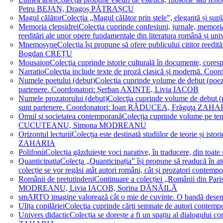
Petru BEJAN, Dragoș PĂTRAȘCU
Magul călător
Colecția „Magul călător prin stele”, elegantă și su
Memoria clepsidrei
Colecţia cuprinde confesiuni, jurnale, memorial
reeditări ale unor opere fundamentale din literatura română 
Mnemosyne
Colecția își propune să ofere publicului cititor re
Bogdan CREȚU
Mousaion
Colecţia cuprinde istorie culturală în documente, cor
Narratio
Colecţia include texte de proză clasică și modernă
Numele poetului (debut)
Colecţia cuprinde volume de debut (poezie)
partenere. Coordonatori: Șerban AXINTE, Livia IACOB
Numele prozatorului (debut)
Colecţia cuprinde volume de debut (pro
sunt partenere. Coordonatori: Ioan RĂDUCEA, Frăguța ZAH
Omul şi societatea contemporană
Colecția cuprinde volume pe teme
CUCUTEANU, Simona MODREANU
Orizontul lecturii
Colecția este destinată studiilor de teorie și i
ZAHARIA
Polifonii
Colecția găzduiește voci narative, în traducere, din 
Quanticipaţia
Colecța „Quanticipația” își propune să readucă în atenți
colecție se vor regăsi atât autori români, cât și prozatori cont
Românii de pretutindeni
Continuare a colecției „Românii din Paris
MODREANU, Livia IACOB, Sorina DĂNĂILĂ
smART
O imagine valorează cât o mie de cuvinte. O bandă des
Ulița copilăriei
Colecţia cuprinde cărţi semnate de autori contem
Univers didactic
Colecția se dorește a fi un spațiu al dialogului 