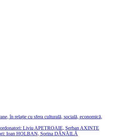
ne, în relație cu sfera culturală, socială, economică,
ane. Coordonatori: Liviu APETROAIE, Şerban AXINTE
ordonatori: Ioan HOLBAN, Sorina DĂNĂILĂ