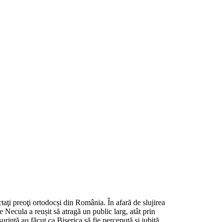
aţi preoţi ortodocși din România. În afară de slujirea
e Necula a reușit să atragă un public larg, atât prin
ușurință au făcut ca Biserica să fie percepută și iubită