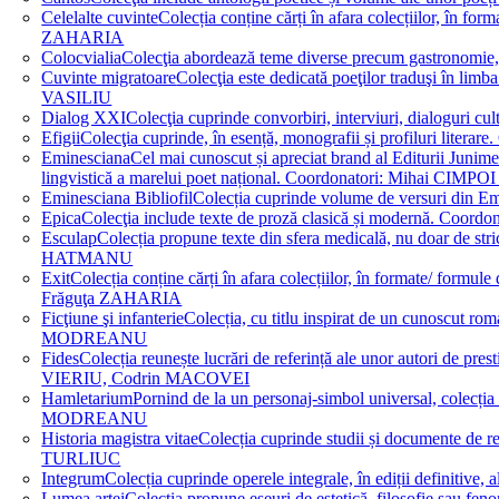
Celelalte cuvinte
Colecția conține cărți în afara colecțiilor, în f
ZAHARIA
Colocvialia
Colecţia abordează teme diverse precum gastronomie, 
Cuvinte migratoare
Colecţia este dedicată poeţilor traduşi în li
VASILIU
Dialog XXI
Colecţia cuprinde convorbiri, interviuri, dialogur
Efigii
Colecţia cuprinde, în esență, monografii și profiluri lit
Eminesciana
Cel mai cunoscut și apreciat brand al Editurii Junim
lingvistică a marelui poet național. Coordonatori: Miha
Eminesciana Bibliofil
Colecția cuprinde volume de versuri din
Epica
Colecţia include texte de proză clasică și modernă. C
Esculap
Colecția propune texte din sfera medicală, nu doar de str
HATMANU
Exit
Colecția conține cărți în afara colecțiilor, în formate/ for
Frăguţa ZAHARIA
Ficţiune şi infanterie
Colecția, cu titlu inspirat de un cunoscut
MODREANU
Fides
Colecția reunește lucrări de referință ale unor autori de pres
VIERIU, Codrin MACOVEI
Hamletarium
Pornind de la un personaj-simbol universal, colecția
MODREANU
Historia magistra vitae
Colecția cuprinde studii și documente de 
TURLIUC
Integrum
Colecția cuprinde operele integrale, în ediții defini
Lumea artei
Colecția propune eseuri de estetică, filosofie sau feno