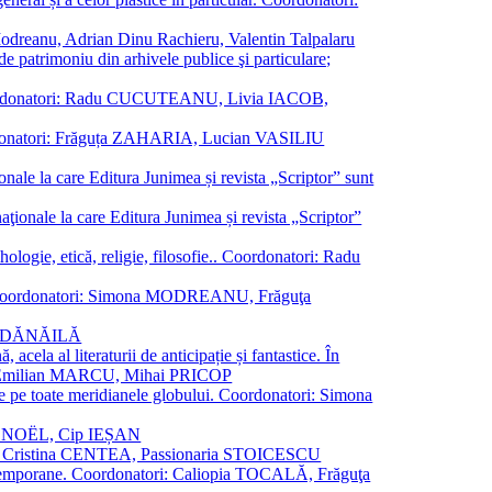
a Modreanu, Adrian Dinu Rachieru, Valentin Talpalaru
de patrimoniu din arhivele publice şi particulare;
ală. Coordonatori: Radu CUCUTEANU, Livia IACOB,
 Coordonatori: Frăguța ZAHARIA, Lucian VASILIU
ionale la care Editura Junimea și revista „Scriptor” sunt
 naţionale la care Editura Junimea și revista „Scriptor”
logie, etică, religie, filosofie.. Coordonatori: Radu
versal. Coordonatori: Simona MODREANU, Frăguţa
rina DĂNĂILĂ
 acela al literaturii de anticipație și fantastice. În
tori: Emilian MARCU, Mihai PRICOP
 de pe toate meridianele globului. Coordonatori: Simona
vier NOËL, Cip IEȘAN
natori: Cristina CENTEA, Passionaria STOICESCU
ce contemporane. Coordonatori: Caliopia TOCALĂ, Frăguţa