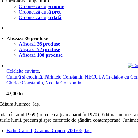
Ordonează după
dată
Ordonează după
nume
Ordonează după
preţ
Ordonează după
dată
Afişează
36 produse
Afişează
36 produse
Afişează
72 produse
Afişează
108 produse
Celelalte cuvinte
,
Cultură și credință. Părintele Constantin NECULA în dialog cu C
Chiriac Constantin
,
Necula Constantin
42,00
lei
dată în anul 1969 (primele cărți au apărut în 1970), Editura Junimea a c
lturile lumii, precum şi spre curentele de gândire contemporană. Junimea
B-dul Carol I, Grădina Copou, 700506, Iași