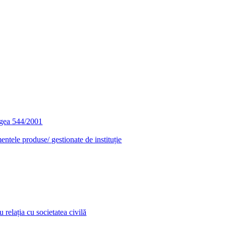
egea 544/2001
entele produse/ gestionate de instituție
relația cu societatea civilă