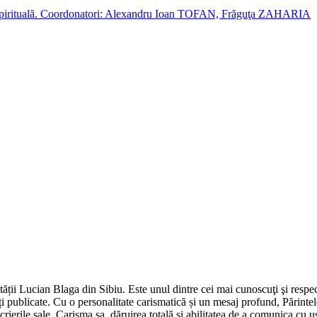
cție spirituală. Coordonatori: Alexandru Ioan TOFAN, Frăguţa ZAHARIA
ii Lucian Blaga din Sibiu. Este unul dintre cei mai cunoscuţi şi respect
ți publicate. Cu o personalitate carismatică și un mesaj profund, Părintel
 scrierile sale. Carisma sa, dăruirea totală și abilitatea de a comunica cu 