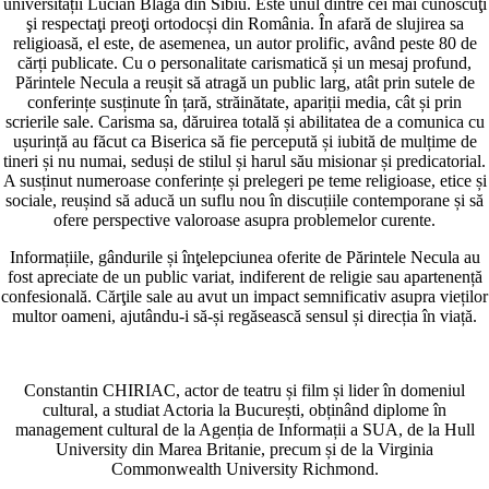
universității Lucian Blaga din Sibiu. Este unul dintre cei mai cunoscuţi
şi respectaţi preoţi ortodocși din România. În afară de slujirea sa
religioasă, el este, de asemenea, un autor prolific, având peste 80 de
cărți publicate. Cu o personalitate carismatică și un mesaj profund,
Părintele Necula a reușit să atragă un public larg, atât prin sutele de
conferințe susținute în țară, străinătate, apariții media, cât și prin
scrierile sale. Carisma sa, dăruirea totală și abilitatea de a comunica cu
ușurință au făcut ca Biserica să fie percepută și iubită de mulțime de
tineri și nu numai, seduși de stilul și harul său misionar și predicatorial.
A susținut numeroase conferințe și prelegeri pe teme religioase, etice și
sociale, reușind să aducă un suflu nou în discuțiile contemporane și să
ofere perspective valoroase asupra problemelor curente.
Informațiile, gândurile și înţelepciunea oferite de Părintele Necula au
fost apreciate de un public variat, indiferent de religie sau apartenență
confesională. Cărţile sale au avut un impact semnificativ asupra vieților
multor oameni, ajutându-i să-și regăsească sensul și direcția în viață.
Constantin CHIRIAC, actor de teatru și film și lider în domeniul
cultural, a studiat Actoria la București, obținând diplome în
management cultural de la Agenția de Informații a SUA, de la Hull
University din Marea Britanie, precum și de la Virginia
Commonwealth University Richmond.