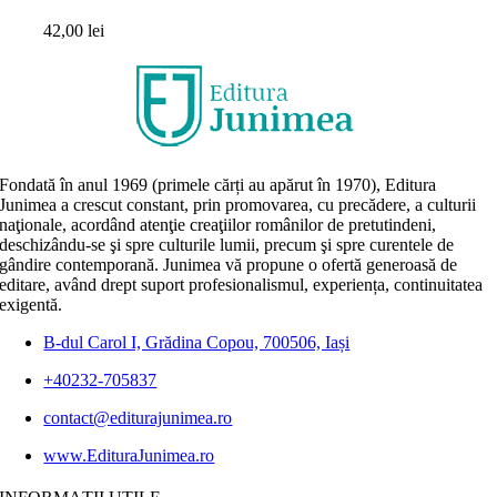
42,00
lei
Fondată în anul 1969 (primele cărți au apărut în 1970), Editura
Junimea a crescut constant, prin promovarea, cu precădere, a culturii
naţionale, acordând atenţie creaţiilor românilor de pretutindeni,
deschizându-se şi spre culturile lumii, precum şi spre curentele de
gândire contemporană. Junimea vă propune o ofertă generoasă de
editare, având drept suport profesionalismul, experiența, continuitatea
exigentă.
B-dul Carol I, Grădina Copou, 700506, Iași
+40232-705837
contact@editurajunimea.ro
www.EdituraJunimea.ro