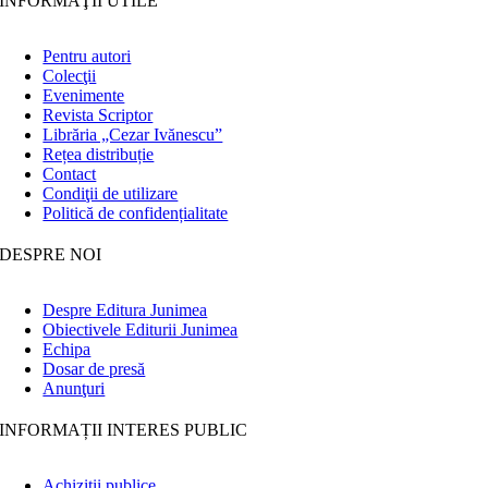
INFORMAŢII UTILE
Pentru autori
Colecţii
Evenimente
Revista Scriptor
Librăria „Cezar Ivănescu”
Rețea distribuție
Contact
Condiţii de utilizare
Politică de confidențialitate
DESPRE NOI
Despre Editura Junimea
Obiectivele Editurii Junimea
Echipa
Dosar de presă
Anunţuri
INFORMAȚII INTERES PUBLIC
Achiziții publice