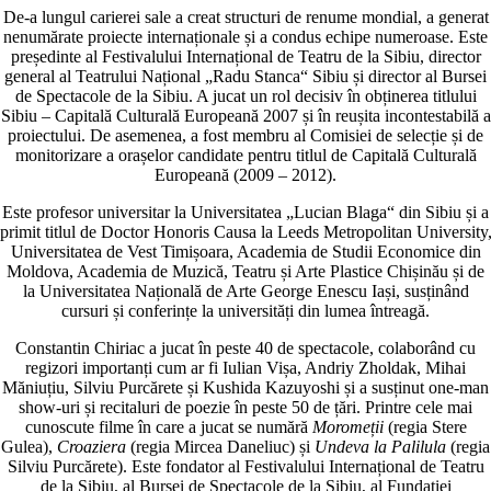
De-a lungul carierei sale a creat structuri de renume mondial, a generat
nenumărate proiecte internaționale și a condus echipe numeroase. Este
președinte al Festivalului Internațional de Teatru de la Sibiu, director
general al Teatrului Național „Radu Stanca“ Sibiu și director al Bursei
de Spectacole de la Sibiu. A jucat un rol decisiv în obținerea titlului
Sibiu – Capitală Culturală Europeană 2007 și în reușita incontestabilă a
proiectului. De asemenea, a fost membru al Comisiei de selecție și de
monitorizare a orașelor candidate pentru titlul de Capitală Culturală
Europeană (2009 – 2012).
Este profesor universitar la Universitatea „Lucian Blaga“ din Sibiu și a
primit titlul de Doctor Honoris Causa la Leeds Metropolitan University
Universitatea de Vest Timișoara, Academia de Studii Economice din
Moldova, Academia de Muzică, Teatru și Arte Plastice Chișinău și de
la Universitatea Națională de Arte George Enescu Iași, susținând
cursuri și conferințe la universități din lumea întreagă.
Constantin Chiriac a jucat în peste 40 de spectacole, colaborând cu
regizori importanți cum ar fi Iulian Vișa, Andriy Zholdak, Mihai
Măniuțiu, Silviu Purcărete și Kushida Kazuyoshi și a susținut one-man
show-uri și recitaluri de poezie în peste 50 de țări. Printre cele mai
cunoscute filme în care a jucat se numără
Moromeții
(regia Stere
Gulea),
Croaziera
(regia Mircea Daneliuc) și
Undeva la Palilula
(regia
Silviu Purcărete). Este fondator al Festivalului Internațional de Teatru
de la Sibiu, al Bursei de Spectacole de la Sibiu, al Fundației