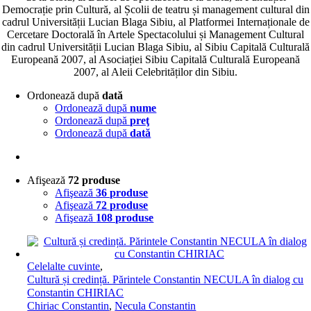
Democrație prin Cultură, al Școlii de teatru și management cultural din
cadrul Universității Lucian Blaga Sibiu, al Platformei Internaționale de
Cercetare Doctorală în Artele Spectacolului și Management Cultural
din cadrul Universității Lucian Blaga Sibiu, al Sibiu Capitală Culturală
Europeană 2007, al Asociației Sibiu Capitală Culturală Europeană
2007, al Aleii Celebrităților din Sibiu.
Ordonează după
dată
Ordonează după
nume
Ordonează după
preţ
Ordonează după
dată
Afişează
72 produse
Afişează
36 produse
Afişează
72 produse
Afişează
108 produse
Celelalte cuvinte
,
Cultură și credință. Părintele Constantin NECULA în dialog cu
Constantin CHIRIAC
Chiriac Constantin
,
Necula Constantin