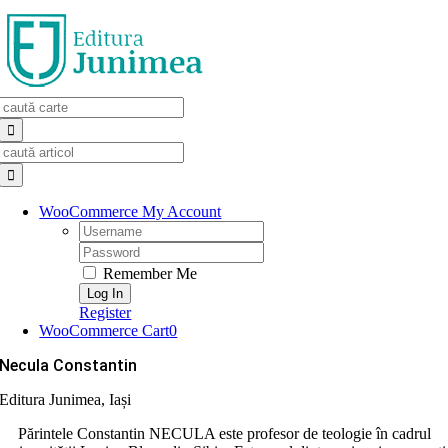
Skip
to
content
Search
for:
Search
for:
WooCommerce My Account
Username:
Password:
Remember Me
Register
WooCommerce Cart
0
Necula Constantin
Editura Junimea, Iași
Părintele Constantin NECULA este profesor de teologie în cadrul