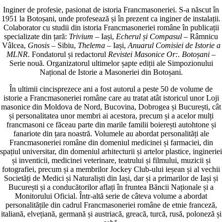
Inginer de profesie, pasionat de istoria Franc­masoneriei. S-a născut în
1951 la Botoșani, unde pro­fesează și în prezent ca inginer de instalații.
Cola­borator cu studii din istoria Francmasoneriei române în publicații
specializate din țară:
Trivium
– Iași,
Echerul și Compasul
– Râmnicu
Vâlcea,
Gnosis
– Sibiu,
Thelema
– Iași,
Anuarul Comisiei de Istorie a
MLNR
. Fondatorul și redactorul
Revistei Masonice Or:. Botoșani
–
Serie nouă. Organizatorul ultimelor șapte ediții ale Simpozionului
Național de Istorie a Masoneriei din Botoșani.
În ultimii cincisprezece ani a fost autorul a peste 50 de volume de
istorie a Francmasoneriei române care au tratat atât istoricul unor Loji
masonice din Moldova de Nord, Bucovina, Dobrogea și București, cât
și personalitatea unor membri ai acestora, precum și a acelor mulți
francmasoni ce făceau parte din marile familii boierești autohtone și
fanariote din țara noastră. Volumele au abordat personalități ale
Francmasoneriei române din domeniul medicinei și farmaciei, din
spațiul universitar, din domeniul arhitecturii și artelor plastice, ingineriei
și inventicii, medicinei veterinare, teatrului și filmului, muzicii și
fotografiei, precum și a membrilor Jockey Club-ului ieșean și al vechii
Societăți de Medici și Naturaliști din Iași, dar și a primarilor de Iași și
București și a conducătorilor aflați în fruntea Băncii Naționale și a
Monitorului Oficial. Într-altă serie de câteva volume a abordat
personalitățile din cadrul Francmasoneriei române de etnie franceză,
italiană, elvețiană, germană și austriacă, greacă, turcă, rusă, poloneză și