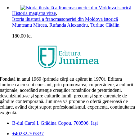
Historia magistra vitae
,
Istoria ilustrată a francmasoneriei din Moldova istorică
Munteanu Mircea
,
Rufanda Alexandru
,
Turliuc Cătălin
180,00
lei
Fondată în anul 1969 (primele cărți au apărut în 1970), Editura
Junimea a crescut constant, prin promovarea, cu precădere, a culturii
naţionale, acordând atenţie creaţiilor românilor de pretutindeni,
deschizându-se şi spre culturile lumii, precum şi spre curentele de
gândire contemporană. Junimea vă propune o ofertă generoasă de
editare, având drept suport profesionalismul, experiența, continuitatea
exigentă.
B-dul Carol I, Grădina Copou, 700506, Iași
+40232-705837