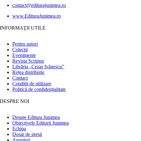
contact@editurajunimea.ro
www.EdituraJunimea.ro
INFORMAŢII UTILE
Pentru autori
Colecţii
Evenimente
Revista Scriptor
Librăria „Cezar Ivănescu”
Rețea distribuție
Contact
Condiţii de utilizare
Politică de confidențialitate
DESPRE NOI
Despre Editura Junimea
Obiectivele Editurii Junimea
Echipa
Dosar de presă
Anunţuri