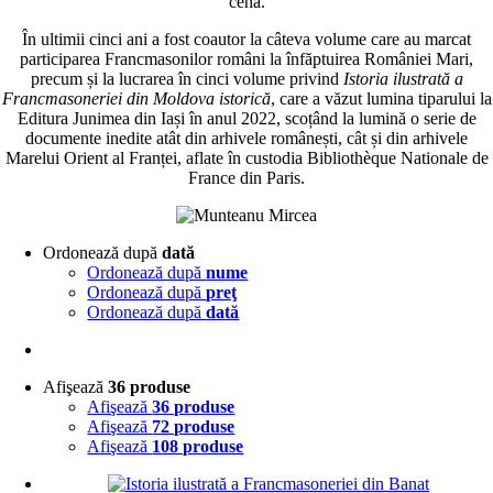
cehă.
În ultimii cinci ani a fost coautor la câteva volume care au marcat
participarea Francmasonilor români la înfăptuirea României Mari,
precum și la lucrarea în cinci volume privind
Istoria ilustrată a
Francmasoneriei din Moldova istorică
, care a văzut lumina tiparului la
Editura Junimea din Iași în anul 2022, scoțând la lumină o serie de
documente inedite atât din arhivele românești, cât și din arhivele
Marelui Orient al Franței, aflate în custodia Bibliothèque Nationale de
France din Paris.
Ordonează după
dată
Ordonează după
nume
Ordonează după
preţ
Ordonează după
dată
Afişează
36 produse
Afişează
36 produse
Afişează
72 produse
Afişează
108 produse