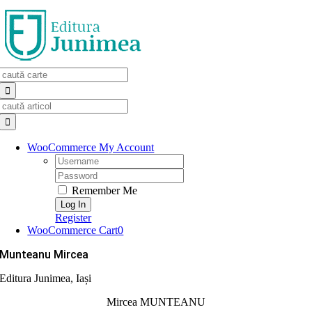
Skip
to
content
Search
for:
Search
for:
WooCommerce My Account
Username:
Password:
Remember Me
Register
WooCommerce Cart
0
Munteanu Mircea
Editura Junimea, Iași
Mircea MUNTEANU