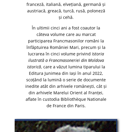
franceză, italiană, elvețiană, germană și
austriacă, greacă, turcă, rusă, poloneză
și cehă.
În ultimii cinci ani a fost coautor la
câteva volume care au marcat
participarea Francmasonilor români la
înfăptuirea României Mari, precum și la
lucrarea în cinci volume privind
Istoria
ilustrată a Francmasoneriei din Moldova
istorică
, care a văzut lumina tiparului la
Editura Junimea din Iași în anul 2022,
scoțând la lumină o serie de documente
inedite atât din arhivele românești, cât și
din arhivele Marelui Orient al Franței,
aflate în custodia Bibliothèque Nationale
de France din Paris.