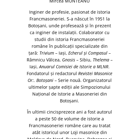
Mircea MUNTEANU
Inginer de profesie, pasionat de istoria
Franc­masoneriei. S-a născut în 1951 la
Botoșani, unde pro­fesează și în prezent
ca inginer de instalații. Cola­borator cu
studii din istoria Francmasoneriei
române în publicații specializate din
țară:
Trivium
– Iași,
Echerul și Compasul
–
Râmnicu Vâlcea,
Gnosis
– Sibiu,
Thelema
–
Iași,
Anuarul Comisiei de Istorie a MLNR
.
Fondatorul și redactorul
Revistei Masonice
Or:. Botoșani
– Serie nouă. Organizatorul
ultimelor șapte ediții ale Simpozionului
Național de Istorie a Masoneriei din
Botoșani.
În ultimii cincisprezece ani a fost autorul
a peste 50 de volume de istorie a
Francmasoneriei române care au tratat
atât istoricul unor Loji masonice din