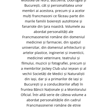
Moldova de Nord, Bucovina, Dobrogea și
București, cât și personalitatea unor
membri ai acestora, precum și a acelor
mulți francmasoni ce făceau parte din
marile familii boierești autohtone și
fanariote din țara noastră. Volumele au
abordat personalități ale
Francmasoneriei române din domeniul
medicinei și farmaciei, din spațiul
universitar, din domeniul arhitecturii și
artelor plastice, ingineriei și inventicii,
medicinei veterinare, teatrului și
filmului, muzicii și fotografiei, precum și
a membrilor Jockey Club-ului ieșean și al
vechii Societăți de Medici și Naturaliști
din Iași, dar și a primarilor de Iași și
București și a conducătorilor aflați în
fruntea Băncii Naționale și a Monitorului
Oficial. Într-altă serie de câteva volume a
abordat personalitățile din cadrul
Francmasoneriei române de etnie