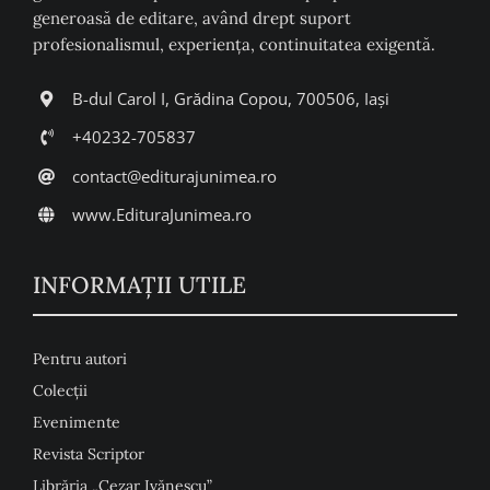
generoasă de editare, având drept suport
profesionalismul, experiența, continuitatea exigentă.
B-dul Carol I, Grădina Copou, 700506, Iași
+40232-705837
contact@editurajunimea.ro
www.EdituraJunimea.ro
INFORMAŢII UTILE
Pentru autori
Colecţii
Evenimente
Revista Scriptor
Librăria „Cezar Ivănescu”