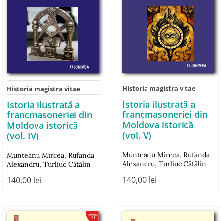
Historia magistra vitae
Historia magistra vitae
Istoria ilustrată a
Istoria ilustrată a
francmasoneriei din
francmasoneriei din
Moldova istorică
Moldova istorică
(vol. V)
(vol. IV)
Munteanu Mircea
,
Rufanda
Munteanu Mircea
,
Rufanda
Alexandru
,
Turliuc Cătălin
Alexandru
,
Turliuc Cătălin
140,00
lei
140,00
lei