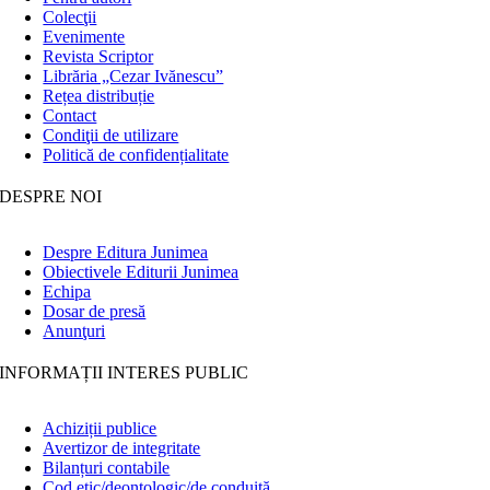
Colecţii
Evenimente
Revista Scriptor
Librăria „Cezar Ivănescu”
Rețea distribuție
Contact
Condiţii de utilizare
Politică de confidențialitate
DESPRE NOI
Despre Editura Junimea
Obiectivele Editurii Junimea
Echipa
Dosar de presă
Anunţuri
INFORMAȚII INTERES PUBLIC
Achiziții publice
Avertizor de integritate
Bilanțuri contabile
Cod etic/deontologic/de conduită