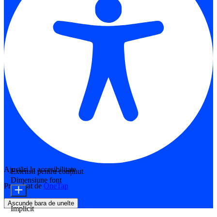
Ajustări la accesibilitate
Extensii pentru conținut
Dimensiune font
Propulsat de
OneTap
Ascunde bara de unelte
Implicit