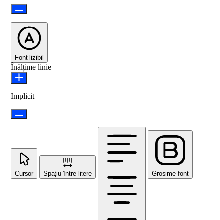
Font lizibil
Înălțime linie
Implicit
Cursor
Spațiu între litere
Grosime font