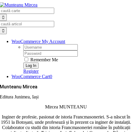
Skip
Search
to
for:
content
Search
for:
WooCommerce My Account
Username:
Password:
Remember Me
Register
WooCommerce Cart
0
Munteanu Mircea
Editura Junimea, Iași
Mircea MUNTEANU
Inginer de profesie, pasionat de istoria Franc­masoneriei. S-a născut în
1951 la Botoșani, unde pro­fesează și în prezent ca inginer de instalații.
Cola­borator cu studii din istoria Francmasoneriei române în publicații