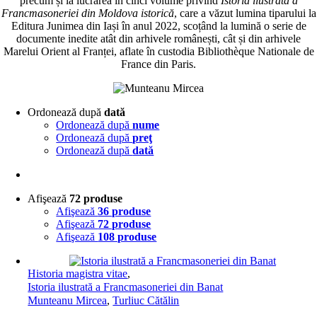
precum și la lucrarea în cinci volume privind
Istoria ilustrată a
Francmasoneriei din Moldova istorică
, care a văzut lumina tiparului la
Editura Junimea din Iași în anul 2022, scoțând la lumină o serie de
documente inedite atât din arhivele românești, cât și din arhivele
Marelui Orient al Franței, aflate în custodia Bibliothèque Nationale de
France din Paris.
Ordonează după
dată
Ordonează după
nume
Ordonează după
preţ
Ordonează după
dată
Afişează
72 produse
Afişează
36 produse
Afişează
72 produse
Afişează
108 produse
Historia magistra vitae
,
Istoria ilustrată a Francmasoneriei din Banat
Munteanu Mircea
,
Turliuc Cătălin