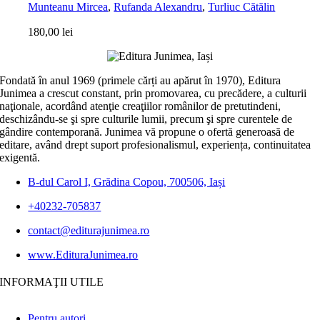
Munteanu Mircea
,
Rufanda Alexandru
,
Turliuc Cătălin
180,00
lei
Fondată în anul 1969 (primele cărți au apărut în 1970), Editura
Junimea a crescut constant, prin promovarea, cu precădere, a culturii
naţionale, acordând atenţie creaţiilor românilor de pretutindeni,
deschizându-se şi spre culturile lumii, precum şi spre curentele de
gândire contemporană. Junimea vă propune o ofertă generoasă de
editare, având drept suport profesionalismul, experiența, continuitatea
exigentă.
B-dul Carol I, Grădina Copou, 700506, Iași
+40232-705837
contact@editurajunimea.ro
www.EdituraJunimea.ro
INFORMAŢII UTILE
Pentru autori