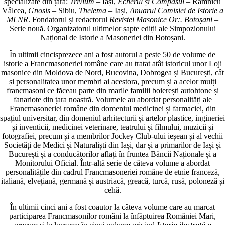
specializate din țară:
Trivium
– Iași,
Echerul și Compasul
– Râmnicu
Vâlcea,
Gnosis
– Sibiu,
Thelema
– Iași,
Anuarul Comisiei de Istorie a
MLNR
. Fondatorul și redactorul
Revistei Masonice Or:. Botoșani
–
Serie nouă. Organizatorul ultimelor șapte ediții ale Simpozionului
Național de Istorie a Masoneriei din Botoșani.
În ultimii cincisprezece ani a fost autorul a peste 50 de volume de
istorie a Francmasoneriei române care au tratat atât istoricul unor Loji
masonice din Moldova de Nord, Bucovina, Dobrogea și București, cât
și personalitatea unor membri ai acestora, precum și a acelor mulți
francmasoni ce făceau parte din marile familii boierești autohtone și
fanariote din țara noastră. Volumele au abordat personalități ale
Francmasoneriei române din domeniul medicinei și farmaciei, din
spațiul universitar, din domeniul arhitecturii și artelor plastice, ingineriei
și inventicii, medicinei veterinare, teatrului și filmului, muzicii și
fotografiei, precum și a membrilor Jockey Club-ului ieșean și al vechii
Societăți de Medici și Naturaliști din Iași, dar și a primarilor de Iași și
București și a conducătorilor aflați în fruntea Băncii Naționale și a
Monitorului Oficial. Într-altă serie de câteva volume a abordat
personalitățile din cadrul Francmasoneriei române de etnie franceză,
italiană, elvețiană, germană și austriacă, greacă, turcă, rusă, poloneză și
cehă.
În ultimii cinci ani a fost coautor la câteva volume care au marcat
participarea Francmasonilor români la înfăptuirea României Mari,