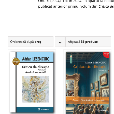
Onufri (2024). Tot în 2024 i-a apărut la edi
publicat anterior primul volum din
Critica de
Ordonează după
preţ
Afişează
36 produse