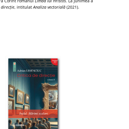
tura Corint romanul
Limba lui Hristos
. La Junimea a
 direcţie
, intitulat
Analiza vectorială
(2021).