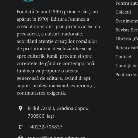
Pentru auto
Fondată în anul 1969 (primele cărți au
Colecţii
apărut în 1970), Editura Junimea a
Eveniment
crescut constant, prin promovarea, cu
Revista Scr
precădere, a culturii naţionale,
Librăria „C
acordând atenţie creaţiilor românilor
Rețea distr
de pretutindeni, deschizându-se şi
spre culturile lumii, precum şi spre
Contact
curentele de gândire contemporană.
Condiţii de
Junimea vă propune o ofertă
Politică de
generoasă de editare, având drept
suport profesionalismul, experiența,
continuitatea exigentă.
B-dul Carol I, Grădina Copou,
700506, Iași
+40232-705837
contact@editurajunimea.ro