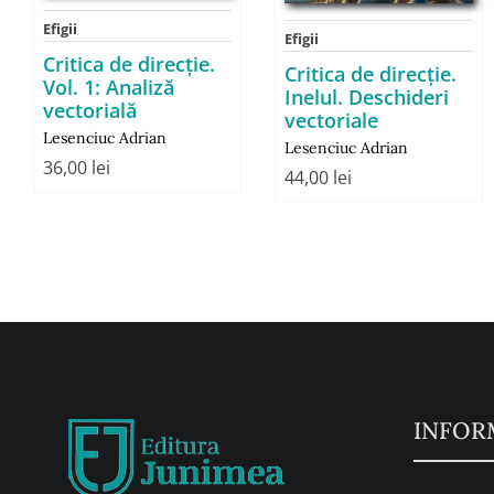
Efigii
Efigii
Critica de direcţie.
Critica de direcție.
Vol. 1: Analiză
Inelul. Deschideri
vectorială
vectoriale
Lesenciuc Adrian
Lesenciuc Adrian
36,00
lei
44,00
lei
INFOR