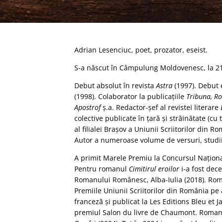
Adrian Lesenciuc, poet, prozator, eseist.
S-a născut în Câmpulung Moldovenesc, la 21 
Debut absolut în revista
Astra
(1997). Debut 
(1998). Colaborator la publicaţiile
Tribuna, Ro
Apostrof
ş.a. Redactor-şef al revistei literare
colective publicate în ţară şi străinătate (c
al filialei Braşov a Uniunii Scriitorilor din R
Autor a numeroase volume de versuri, studii d
A primit Marele Premiu la Concursul Naţiona
Pentru romanul
Cimitirul eroilor
i-a fost dec
Romanului Românesc, Alba-Iulia (2018). R
Premiile Uniunii Scriitorilor din România p
franceză şi publicat la Les Editions Bleu et J
premiul Salon du livre de Chaumont. Roma