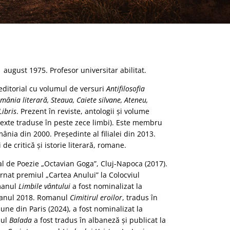
august 1975. Profesor universitar abilitat.
editorial cu volumul de versuri
Antifilosofia
mânia literară, Steaua, Caiete silvane, Ateneu,
Libris
. Prezent în reviste, antologii şi volume
u texte traduse în peste zece limbi). Este membru
omânia din 2000. Preşedinte al filialei din 2013.
e critică şi istorie literară, romane.
l de Poezie „Octavian Goga”, Cluj-Napoca (2017).
ernat premiul „Cartea Anului” la Colocviul
omanul
Limbile vântului
a fost nominalizat la
e anul 2018. Romanul
Cimitirul eroilor
, tradus în
aune din Paris (2024), a fost nominalizat la
nul
Balada
a fost tradus în albaneză şi publicat la