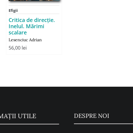
Efigii
Critica de direcţie.
Inelul. Mărimi
scalare
Lesenciuc Adrian
56,00
lei
MAŢII UTILE
DESPRE NOI