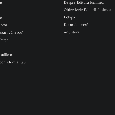
Despre Editura Junimea
ri
Obiectivele Editurii Junimea
Echipa
e
Dosar de presă
iptor
Anunţuri
ezar Ivănescu”
ibuție
 utilizare
 confidențialitate