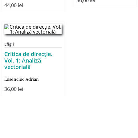
56,00
lei
44,00
lei
Efigii
Critica de direcţie.
Vol. 1: Analiză
vectorială
Lesenciuc Adrian
36,00
lei