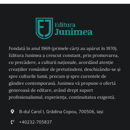
Fondată în anul 1969 (primele cărți au apărut în 1970),
Editura Junimea a crescut constant, prin promovarea,
cu precădere, a culturii naţionale, acordând atenţie
creaţiilor românilor de pretutindeni, deschizându-se şi
spre culturile lumii, precum şi spre curentele de
gândire contemporană. Junimea vă propune o ofertă
generoasă de editare, având drept suport
profesionalismul, experiența, continuitatea exigentă.
B-dul Carol I, Grădina Copou, 700506, Iași
+40232-705837