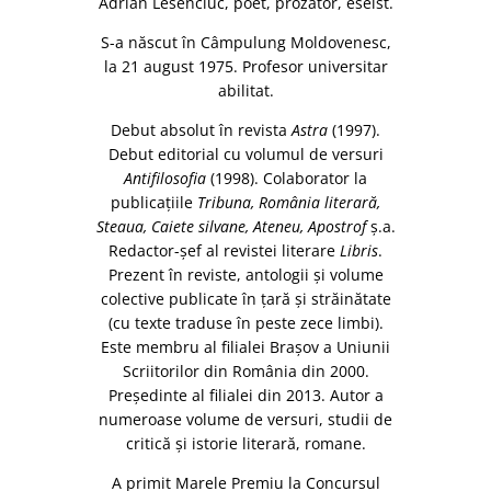
Adrian Lesenciuc, poet, prozator, eseist.
S-a născut în Câmpulung Moldovenesc,
la 21 august 1975. Profesor universitar
abilitat.
Debut absolut în revista
Astra
(1997).
Debut editorial cu volumul de versuri
Antifilosofia
(1998). Colaborator la
publicaţiile
Tribuna, România literară,
Steaua, Caiete silvane, Ateneu, Apostrof
ş.a.
Redactor-şef al revistei literare
Libris
.
Prezent în reviste, antologii şi volume
colective publicate în ţară şi străinătate
(cu texte traduse în peste zece limbi).
Este membru al filialei Braşov a Uniunii
Scriitorilor din România din 2000.
Preşedinte al filialei din 2013. Autor a
numeroase volume de versuri, studii de
critică şi istorie literară, romane.
A primit Marele Premiu la Concursul