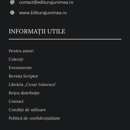
contact@editurajunimea.ro
www.EdituraJunimea.ro
INFORMAŢII UTILE
Pentru autori
Colecţii
Evenimente
Revista Scriptor
Librăria „Cezar Ivănescu”
Rețea distribuție
Contact
Condiţii de utilizare
Politică de confidențialitate