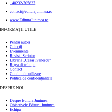
+40232-705837
contact@editurajunimea.ro
www.EdituraJunimea.ro
INFORMAŢII UTILE
Pentru autori
Colecţii
Evenimente
Revista Scriptor
Librăria „Cezar Ivănescu”
Rețea distribuție
Contact
Condiţii de utilizare
Politică de confidențialitate
DESPRE NOI
Despre Editura Junimea
Obiectivele Editurii Junimea
Echipa