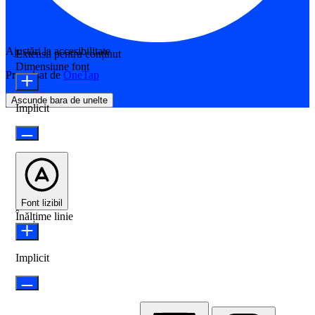
Ajustări la accesibilitate
Extensii pentru conținut
Dimensiune font
Propulsat de
OneTap
Ascunde bara de unelte
Implicit
Font lizibil
Înălțime linie
Implicit