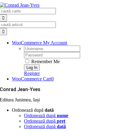
Skip
Search
to
for:
content
Search
for:
WooCommerce My Account
Username:
Password:
Remember Me
Register
WooCommerce Cart
0
Conrad Jean-Yves
Editura Junimea, Iași
Ordonează după
dată
Ordonează după
nume
Ordonează după
preţ
Ordonează după
dată