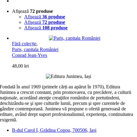
Afişează
72 produse
Afişează
36 produse
Afişează
72 produse
Afişează
108 produse
Fără colecție
,
Paris, capitala României
Conrad Jean-Yves
48,00
lei
Fondată în anul 1969 (primele cărți au apărut în 1970), Editura
Junimea a crescut constant, prin promovarea, cu precădere, a culturii
naţionale, acordând atenţie creaţiilor românilor de pretutindeni,
deschizându-se şi spre culturile lumii, precum şi spre curentele de
gândire contemporană. Junimea vă propune o ofertă generoasă de
editare, având drept suport profesionalismul, experiența, continuitatea
exigentă.
B-dul Carol I, Grădina Copou, 700506, Iași