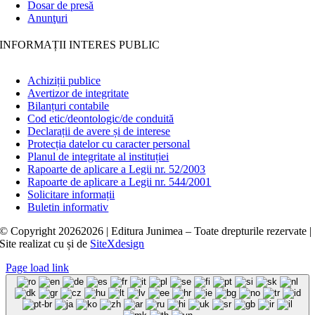
Dosar de presă
Anunţuri
INFORMAȚII INTERES PUBLIC
Achiziții publice
Avertizor de integritate
Bilanțuri contabile
Cod etic/deontologic/de conduită
Declarații de avere și de interese
Protecția datelor cu caracter personal
Planul de integritate al instituției
Rapoarte de aplicare a Legii nr. 52/2003
Rapoarte de aplicare a Legii nr. 544/2001
Solicitare informații
Buletin informativ
© Copyright
20262026 | Editura Junimea – Toate drepturile rezervate |
Site realizat cu
și
de
SiteXdesign
Page load link