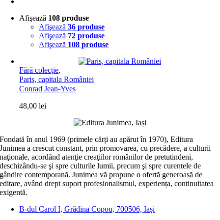
Afişează
108 produse
Afişează
36 produse
Afişează
72 produse
Afişează
108 produse
Fără colecție
,
Paris, capitala României
Conrad Jean-Yves
48,00
lei
Fondată în anul 1969 (primele cărți au apărut în 1970), Editura
Junimea a crescut constant, prin promovarea, cu precădere, a culturii
naţionale, acordând atenţie creaţiilor românilor de pretutindeni,
deschizându-se şi spre culturile lumii, precum şi spre curentele de
gândire contemporană. Junimea vă propune o ofertă generoasă de
editare, având drept suport profesionalismul, experiența, continuitatea
exigentă.
B-dul Carol I, Grădina Copou, 700506, Iași