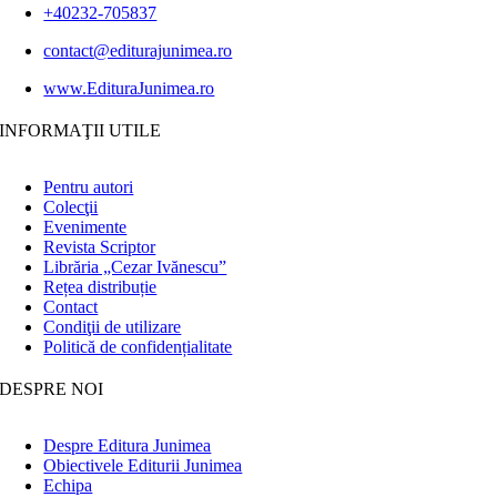
+40232-705837
contact@editurajunimea.ro
www.EdituraJunimea.ro
INFORMAŢII UTILE
Pentru autori
Colecţii
Evenimente
Revista Scriptor
Librăria „Cezar Ivănescu”
Rețea distribuție
Contact
Condiţii de utilizare
Politică de confidențialitate
DESPRE NOI
Despre Editura Junimea
Obiectivele Editurii Junimea
Echipa