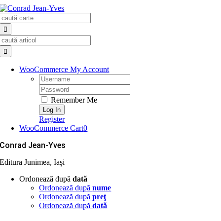
Skip
Search
to
for:
content
Search
for:
WooCommerce My Account
Username:
Password:
Remember Me
Register
WooCommerce Cart
0
Conrad Jean-Yves
Editura Junimea, Iași
Ordonează după
dată
Ordonează după
nume
Ordonează după
preţ
Ordonează după
dată