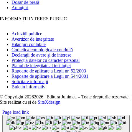
Dosar de presă
Anunţuri
INFORMAȚII INTERES PUBLIC
Achiziții publice
Avertizor de integritate
Bilanțuri contabile
Cod etic/deontologic/de conduită
Declarații de avere și de interese
Protecția datelor cu caracter personal
Planul de integritate al instituției
Rapoarte de aplicare a Legii nr. 52/2003
Rapoarte de aplicare a Legii nr. 544/2001
Solicitare informații
Buletin informativ
© Copyright
20262026 | Editura Junimea – Toate drepturile rezervate |
Site realizat cu
și
de
SiteXdesign
Page load link