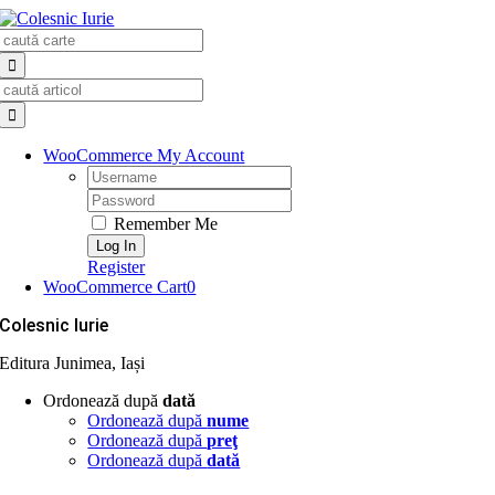
Skip
Search
to
for:
content
Search
for:
WooCommerce My Account
Username:
Password:
Remember Me
Register
WooCommerce Cart
0
Colesnic Iurie
Editura Junimea, Iași
Ordonează după
dată
Ordonează după
nume
Ordonează după
preţ
Ordonează după
dată