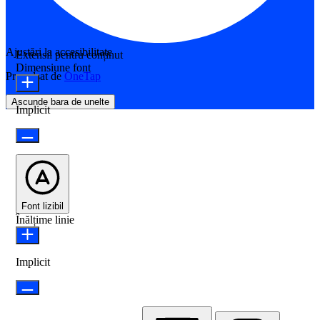
Ajustări la accesibilitate
Extensii pentru conținut
Dimensiune font
Propulsat de
OneTap
Ascunde bara de unelte
Implicit
Font lizibil
Înălțime linie
Implicit