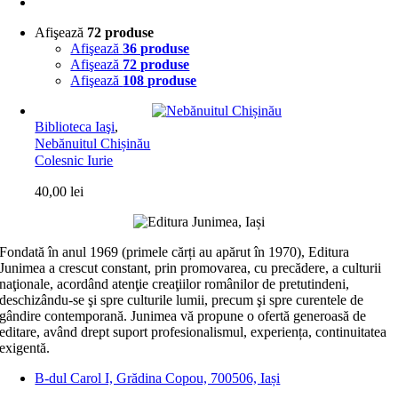
Afişează
72 produse
Afişează
36 produse
Afişează
72 produse
Afişează
108 produse
Biblioteca Iaşi
,
Nebănuitul Chișinău
Colesnic Iurie
40,00
lei
Fondată în anul 1969 (primele cărți au apărut în 1970), Editura
Junimea a crescut constant, prin promovarea, cu precădere, a culturii
naţionale, acordând atenţie creaţiilor românilor de pretutindeni,
deschizându-se şi spre culturile lumii, precum şi spre curentele de
gândire contemporană. Junimea vă propune o ofertă generoasă de
editare, având drept suport profesionalismul, experiența, continuitatea
exigentă.
B-dul Carol I, Grădina Copou, 700506, Iași