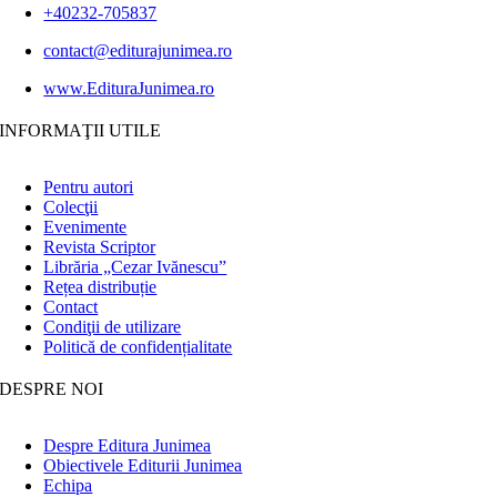
+40232-705837
contact@editurajunimea.ro
www.EdituraJunimea.ro
INFORMAŢII UTILE
Pentru autori
Colecţii
Evenimente
Revista Scriptor
Librăria „Cezar Ivănescu”
Rețea distribuție
Contact
Condiţii de utilizare
Politică de confidențialitate
DESPRE NOI
Despre Editura Junimea
Obiectivele Editurii Junimea
Echipa