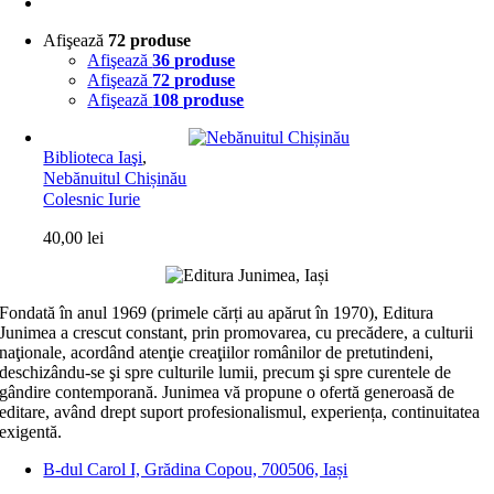
Afişează
72 produse
Afişează
36 produse
Afişează
72 produse
Afişează
108 produse
Biblioteca Iaşi
,
Nebănuitul Chișinău
Colesnic Iurie
40,00
lei
Fondată în anul 1969 (primele cărți au apărut în 1970), Editura
Junimea a crescut constant, prin promovarea, cu precădere, a culturii
naţionale, acordând atenţie creaţiilor românilor de pretutindeni,
deschizându-se şi spre culturile lumii, precum şi spre curentele de
gândire contemporană. Junimea vă propune o ofertă generoasă de
editare, având drept suport profesionalismul, experiența, continuitatea
exigentă.
B-dul Carol I, Grădina Copou, 700506, Iași