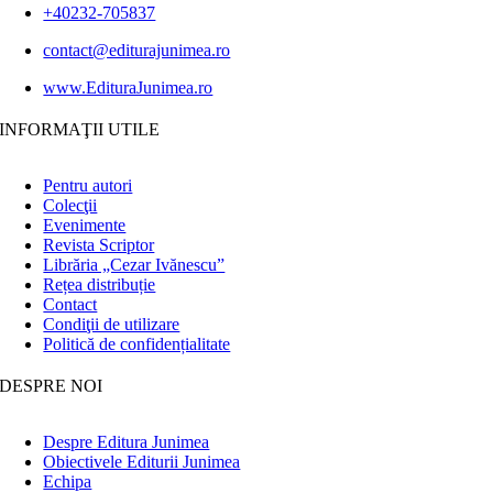
+40232-705837
contact@editurajunimea.ro
www.EdituraJunimea.ro
INFORMAŢII UTILE
Pentru autori
Colecţii
Evenimente
Revista Scriptor
Librăria „Cezar Ivănescu”
Rețea distribuție
Contact
Condiţii de utilizare
Politică de confidențialitate
DESPRE NOI
Despre Editura Junimea
Obiectivele Editurii Junimea
Echipa