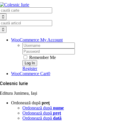
Skip
Search
to
for:
content
Search
for:
WooCommerce My Account
Username:
Password:
Remember Me
Register
WooCommerce Cart
0
Colesnic Iurie
Editura Junimea, Iași
Ordonează după
preţ
Ordonează după
nume
Ordonează după
preţ
Ordonează după
dată