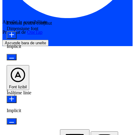
Ajustări la accesibilitate
Extensii pentru conținut
Dimensiune font
Propulsat de
OneTap
Ascunde bara de unelte
Implicit
Font lizibil
Înălțime linie
Implicit