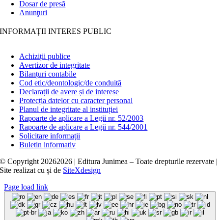
Dosar de presă
Anunţuri
INFORMAȚII INTERES PUBLIC
Achiziții publice
Avertizor de integritate
Bilanțuri contabile
Cod etic/deontologic/de conduită
Declarații de avere și de interese
Protecția datelor cu caracter personal
Planul de integritate al instituției
Rapoarte de aplicare a Legii nr. 52/2003
Rapoarte de aplicare a Legii nr. 544/2001
Solicitare informații
Buletin informativ
© Copyright
20262026 | Editura Junimea – Toate drepturile rezervate |
Site realizat cu
și
de
SiteXdesign
Page load link