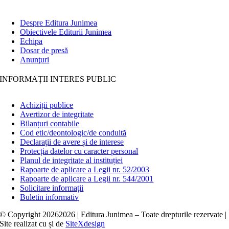
Despre Editura Junimea
Obiectivele Editurii Junimea
Echipa
Dosar de presă
Anunţuri
INFORMAȚII INTERES PUBLIC
Achiziții publice
Avertizor de integritate
Bilanțuri contabile
Cod etic/deontologic/de conduită
Declarații de avere și de interese
Protecția datelor cu caracter personal
Planul de integritate al instituției
Rapoarte de aplicare a Legii nr. 52/2003
Rapoarte de aplicare a Legii nr. 544/2001
Solicitare informații
Buletin informativ
© Copyright
20262026 | Editura Junimea – Toate drepturile rezervate |
Site realizat cu
și
de
SiteXdesign