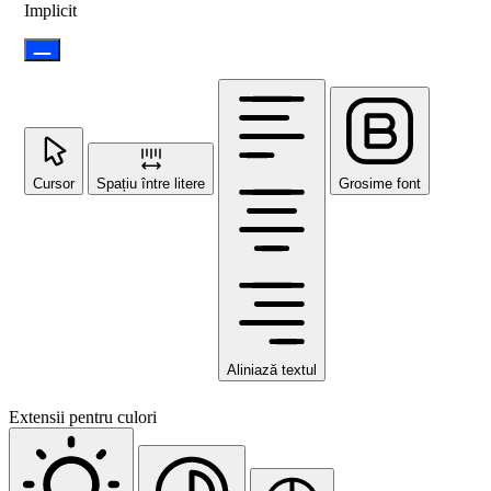
Implicit
Cursor
Spațiu între litere
Grosime font
Aliniază textul
Extensii pentru culori