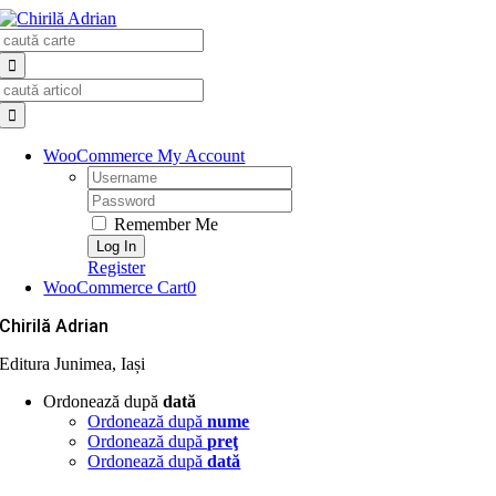
Skip
Search
to
for:
content
Search
for:
WooCommerce My Account
Username:
Password:
Remember Me
Register
WooCommerce Cart
0
Chirilă Adrian
Editura Junimea, Iași
Ordonează după
dată
Ordonează după
nume
Ordonează după
preţ
Ordonează după
dată