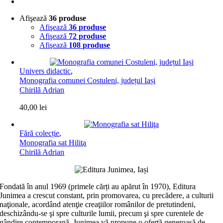
Afişează
36 produse
Afişează
36 produse
Afişează
72 produse
Afişează
108 produse
Univers didactic
,
Monografia comunei Costuleni, județul Iași
Chirilă Adrian
40,00
lei
Fără colecție
,
Monografia sat Hiliţa
Chirilă Adrian
Fondată în anul 1969 (primele cărți au apărut în 1970), Editura
Junimea a crescut constant, prin promovarea, cu precădere, a culturii
naţionale, acordând atenţie creaţiilor românilor de pretutindeni,
deschizându-se şi spre culturile lumii, precum şi spre curentele de
gândire contemporană. Junimea vă propune o ofertă generoasă de