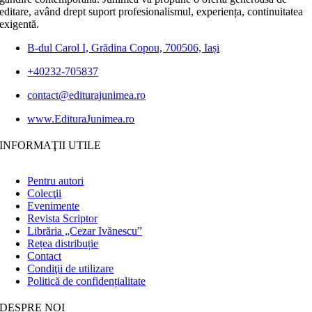
editare, având drept suport profesionalismul, experiența, continuitatea
exigentă.
B-dul Carol I, Grădina Copou, 700506, Iași
+40232-705837
contact@editurajunimea.ro
www.EdituraJunimea.ro
INFORMAŢII UTILE
Pentru autori
Colecţii
Evenimente
Revista Scriptor
Librăria „Cezar Ivănescu”
Rețea distribuție
Contact
Condiţii de utilizare
Politică de confidențialitate
DESPRE NOI