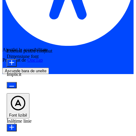
Ajustări la accesibilitate
Extensii pentru conținut
Dimensiune font
Propulsat de
OneTap
Ascunde bara de unelte
Implicit
Font lizibil
Înălțime linie