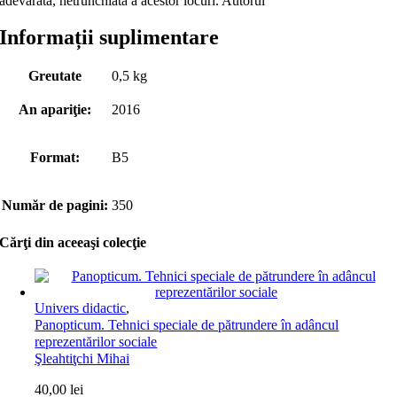
adevărată, netrunchiată a acestor locuri. Autorul
Informații suplimentare
Greutate
0,5 kg
An apariţie:
2016
Format:
B5
Număr de pagini:
350
Cărţi din aceeaşi colecţie
Univers didactic
,
Panopticum. Tehnici speciale de pătrundere în adâncul
reprezentărilor sociale
Şleahtiţchi Mihai
40,00
lei