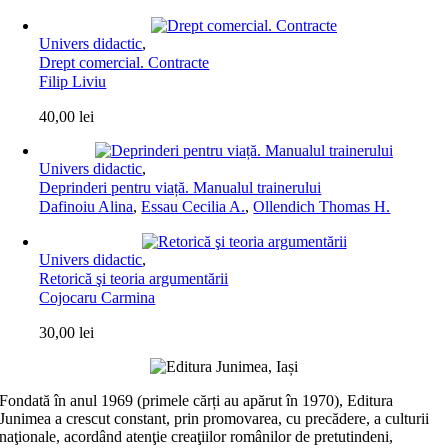
Univers didactic
,
Drept comercial. Contracte
Filip Liviu
40,00
lei
Univers didactic
,
Deprinderi pentru viață. Manualul trainerului
Dafinoiu Alina
,
Essau Cecilia A.
,
Ollendich Thomas H.
Univers didactic
,
Retorică şi teoria argumentării
Cojocaru Carmina
30,00
lei
Fondată în anul 1969 (primele cărți au apărut în 1970), Editura
Junimea a crescut constant, prin promovarea, cu precădere, a culturii
naţionale, acordând atenţie creaţiilor românilor de pretutindeni,