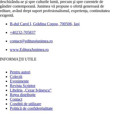
deschizându-se şi spre culturile lumii, precum şi spre curentele de
gândire contemporană. Junimea vă propune o ofertă generoasă de
editare, având drept suport profesionalismul, experiența, continuitatea
exigentă.
B-dul Carol I, Grădina Copou, 700506, Iași
+40232-705837
contact@editurajunimea.ro
www.EdituraJunimea.ro
INFORMAŢII UTILE
Pentru autori
Colecţii
Evenimente
Revista Scriptor
Librăria „Cezar Ivănescu”
Rețea distribuție
Contact
Condiţii de utilizare
Politică de confidențialitate