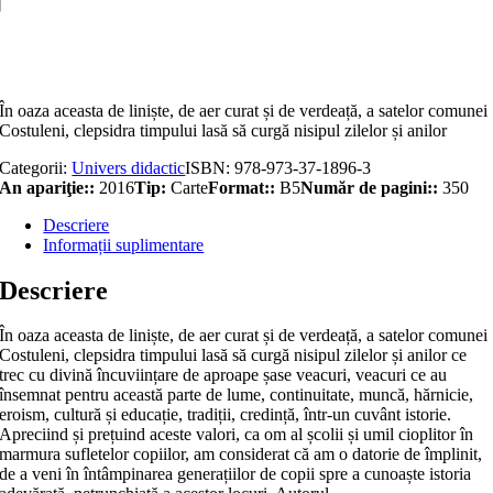
Costuleni,
județul
Adaugă în coș
Iași
În oaza aceasta de liniște, de aer curat și de verdeață, a satelor comunei
Costuleni, clepsidra timpului lasă să curgă nisipul zilelor și anilor
Categorii:
Univers didactic
ISBN:
978-973-37-1896-3
An apariţie::
2016
Tip:
Carte
Format::
B5
Număr de pagini::
350
Descriere
Informații suplimentare
Descriere
În oaza aceasta de liniște, de aer curat și de verdeață, a satelor comunei
Costuleni, clepsidra timpului lasă să curgă nisipul zilelor și anilor ce
trec cu divină încuviințare de aproape șase veacuri, veacuri ce au
însemnat pentru această parte de lume, continuitate, muncă, hărnicie,
eroism, cultură și educație, tradiții, credință, într-un cuvânt istorie.
Apreciind și prețuind aceste valori, ca om al școlii și umil cioplitor în
marmura sufletelor copiilor, am considerat că am o datorie de împlinit,
de a veni în întâmpinarea generațiilor de copii spre a cunoaște istoria