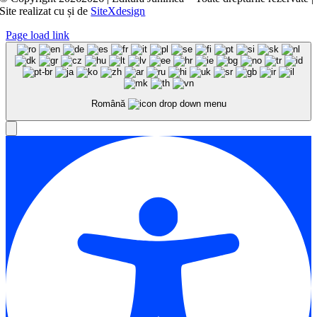
Site realizat cu
și
de
SiteXdesign
Page load link
Română