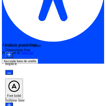
Ajustări la accesibilitate
Extensii pentru conținut
Dimensiune font
Propulsat de
OneTap
Ascunde bara de unelte
Implicit
Font lizibil
Înălțime linie