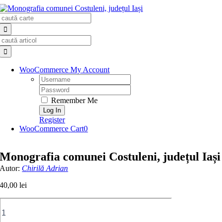
Skip
Search
to
for:
content
Search
for:
WooCommerce My Account
Username:
Password:
Remember Me
Register
WooCommerce Cart
0
Monografia comunei Costuleni, județul Iași
Autor:
Chirilă Adrian
40,00
lei
Cantitate
Monografia
comunei