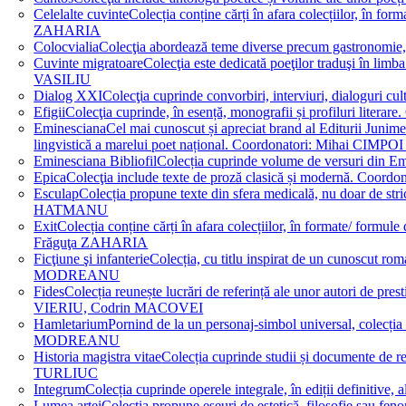
Celelalte cuvinte
Colecția conține cărți în afara colecțiilor, în f
ZAHARIA
Colocvialia
Colecţia abordează teme diverse precum gastronomie, 
Cuvinte migratoare
Colecţia este dedicată poeţilor traduşi în li
VASILIU
Dialog XXI
Colecţia cuprinde convorbiri, interviuri, dialogur
Efigii
Colecţia cuprinde, în esență, monografii și profiluri lit
Eminesciana
Cel mai cunoscut și apreciat brand al Editurii Junim
lingvistică a marelui poet național. Coordonatori: Miha
Eminesciana Bibliofil
Colecția cuprinde volume de versuri din
Epica
Colecţia include texte de proză clasică și modernă. C
Esculap
Colecția propune texte din sfera medicală, nu doar de str
HATMANU
Exit
Colecția conține cărți în afara colecțiilor, în formate/ for
Frăguţa ZAHARIA
Ficţiune şi infanterie
Colecția, cu titlu inspirat de un cunoscut
MODREANU
Fides
Colecția reunește lucrări de referință ale unor autori de pres
VIERIU, Codrin MACOVEI
Hamletarium
Pornind de la un personaj-simbol universal, colecția
MODREANU
Historia magistra vitae
Colecția cuprinde studii și documente de 
TURLIUC
Integrum
Colecția cuprinde operele integrale, în ediții defini
Lumea artei
Colecția propune eseuri de estetică, filosofie sau feno