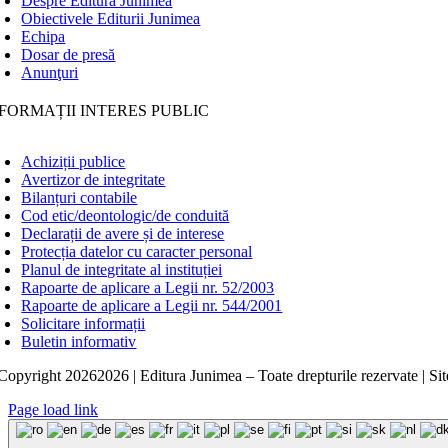
Despre Editura Junimea
Obiectivele Editurii Junimea
Echipa
Dosar de presă
Anunţuri
FORMAȚII INTERES PUBLIC
Achiziții publice
Avertizor de integritate
Bilanțuri contabile
Cod etic/deontologic/de conduită
Declarații de avere și de interese
Protecția datelor cu caracter personal
Planul de integritate al instituției
Rapoarte de aplicare a Legii nr. 52/2003
Rapoarte de aplicare a Legii nr. 544/2001
Solicitare informații
Buletin informativ
Copyright
20262026 | Editura Junimea – Toate drepturile rezervate | Sit
Page load link