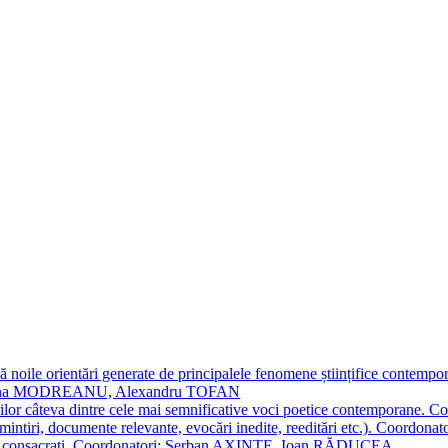
 noile orientări generate de principalele fenomene științifice contempora
Simona MODREANU, Alexandru TOFAN
titorilor câteva dintre cele mai semnificative voci poetice contempor
i (amintiri, documente relevante, evocări inedite, reeditări etc.). Co
poeți consacraţi. Coordonatori: Șerban AXINTE, Ioan RĂDUCEA