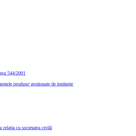
egea 544/2001
entele produse/ gestionate de instituție
relația cu societatea civilă