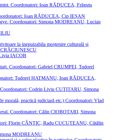
al junimist. Coordonatori: Ioan RĂDUCEA, Frăguţa
 etc. Coordonatori: Ioan RĂDUCEA, Cip IEȘAN
ţii bilingve. Coordonatori: Simona MODREANU, Lucian
ASILIU
vitoare la inepuizabila moștenire culturală și
iliu CRĂCIUNESCU
, Livia IACOB
reputați. Coordonatori: Gabriel CRUMPEI, Tudorel
st. Coordonatori: Tudorel HATMANU, Ioan RĂDUCEA,
ană. Coordonatori: Codrin Liviu CUŢITARU, Simona
e de morală, practică judiciară etc.) Coordonatori: Vlad
în general. Coordonatori: Călin CIOBOTARI, Simona
oordonatori: Florin CÂNTIC, Radu CUCUTEANU, Cătălin
INTE, Simona MODREANU
eneral și a celor plastice în particular. Coordonatori: