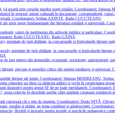
plă, vă poartă prin cerurile marilor poeți români. Coordonatori: Simon
istică în general; istorie culturală în documente, corespondență, valori 
și universală. Coordonatori: Șerban AXINTE, Radu CUCUTEANU
editări ale unor opere fundamentale din literatura română și univers
espondenţă, valori de patrimoniu din arhivele publice şi particulare.
. Coordonatori: Radu CUCUTEANU, Radu GĂINĂ
, premiate de jurii abilitate, la concursurile și festivalurile literare naţ
ză), premiate de jurii abilitate, la concursurile și festivalurile literare
ARIA
 de larg interes din domeniile: economie, sociologie, antropologie, psiho
storie literară, precum și eseurilor critice din spațiul românesc și uni
toate spațiile literare ale lumii. Coordonatori: Simona MODREANU, So
a cititorilor un filon cu rădăcini adânci și vechi în creativitatea ieșeană,
emporani ilustrativi pentru genul SF de pe toate meridianele. Coordona
”, noua colecție își deschide porțile către spiritele creatoare românești
enată valorează cât o mie de imagini. Coordonatori: Dodo NIȚĂ, Oli
porani, români şi străini, pe tema copilăriei și adolescenţei. Coordo
constructiv, flexibil și inovativ pentru teoriile și practicile pedagogi