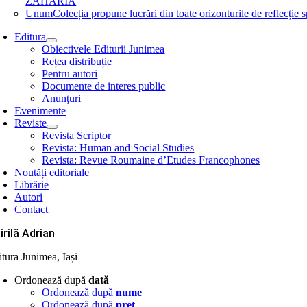
ZAHARIA
Unum
Colecția propune lucrări din toate orizonturile de refle
Editura
Obiectivele Editurii Junimea
Rețea distribuție
Pentru autori
Documente de interes public
Anunţuri
Evenimente
Reviste
Revista Scriptor
Revista: Human and Social Studies
Revista: Revue Roumaine d’Etudes Francophones
Noutăți editoriale
Librărie
Autori
Contact
irilă Adrian
itura Junimea, Iași
Ordonează după
dată
Ordonează după
nume
Ordonează după
preţ