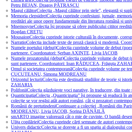
Petru BEJAN, Dragoș PĂTRAȘCU
Magul călător
Colecția „Magul călător prin stele”, elegantă și su
Memoria clepsidrei
Colecţia cuprinde confesiuni, jurnale, memorial
reeditări ale unor opere fundamentale din literatura română 
Mnemosyne
Colecția își propune să ofere publicului cititor re
Bogdan CREȚU
Mousaion
Colecţia cuprinde istorie culturală în documente, cor
Narratio
Colecţia include texte de proză clasică și modernă
Numele poetului (debut)
Colecţia cuprinde volume de debut (poezie)
partenere. Coordonatori: Șerban AXINTE, Livia IACOB
Numele prozatorului (debut)
Colecţia cuprinde volume de debut (pro
sunt partenere. Coordonatori: Ioan RĂDUCEA, Frăguța ZAH
Omul şi societatea contemporană
Colecția cuprinde volume pe teme
CUCUTEANU, Simona MODREANU
Orizontul lecturii
Colecția este destinată studiilor de teorie și i
ZAHARIA
Polifonii
Colecția găzduiește voci narative, în traducere, din 
Quanticipaţia
Colecța „Quanticipația” își propune să readucă în atenți
colecție se vor regăsi atât autori români, cât și prozatori cont
Românii de pretutindeni
Continuare a colecției „Românii din Paris
MODREANU, Livia IACOB, Sorina DĂNĂILĂ
smART
O imagine valorează cât o mie de cuvinte. O bandă des
Ulița copilăriei
Colecţia cuprinde cărţi semnate de autori contem
Univers didactic
Colecția se dorește a fi un spațiu al dialogului 