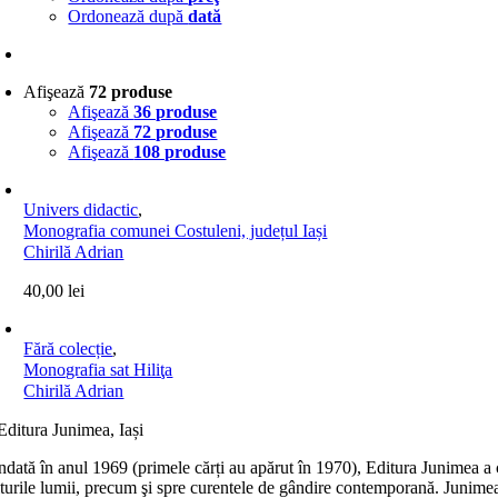
Ordonează după
dată
Afişează
72 produse
Afişează
36 produse
Afişează
72 produse
Afişează
108 produse
Univers didactic
,
Monografia comunei Costuleni, județul Iași
Chirilă Adrian
40,00
lei
Fără colecție
,
Monografia sat Hiliţa
Chirilă Adrian
dată în anul 1969 (primele cărți au apărut în 1970), Editura Junimea a c
lturile lumii, precum şi spre curentele de gândire contemporană. Junimea