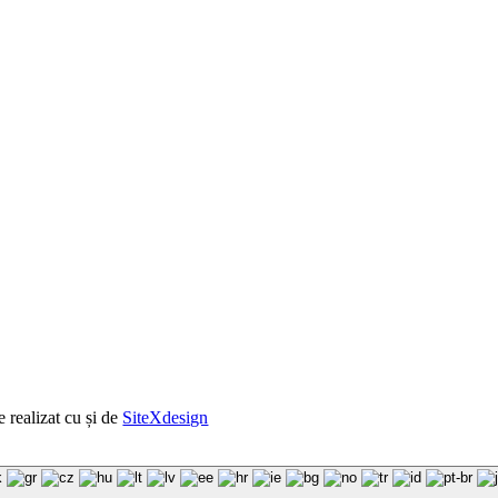
e realizat cu
și
de
SiteXdesign