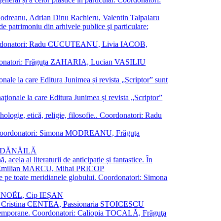
a Modreanu, Adrian Dinu Rachieru, Valentin Talpalaru
de patrimoniu din arhivele publice şi particulare;
ală. Coordonatori: Radu CUCUTEANU, Livia IACOB,
 Coordonatori: Frăguța ZAHARIA, Lucian VASILIU
ionale la care Editura Junimea și revista „Scriptor” sunt
 naţionale la care Editura Junimea și revista „Scriptor”
logie, etică, religie, filosofie.. Coordonatori: Radu
versal. Coordonatori: Simona MODREANU, Frăguţa
rina DĂNĂILĂ
 acela al literaturii de anticipație și fantastice. În
tori: Emilian MARCU, Mihai PRICOP
 de pe toate meridianele globului. Coordonatori: Simona
vier NOËL, Cip IEȘAN
natori: Cristina CENTEA, Passionaria STOICESCU
ce contemporane. Coordonatori: Caliopia TOCALĂ, Frăguţa