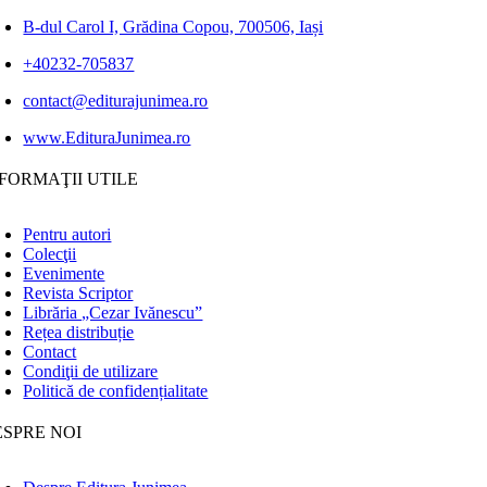
B-dul Carol I, Grădina Copou, 700506, Iași
+40232-705837
contact@editurajunimea.ro
www.EdituraJunimea.ro
FORMAŢII UTILE
Pentru autori
Colecţii
Evenimente
Revista Scriptor
Librăria „Cezar Ivănescu”
Rețea distribuție
Contact
Condiţii de utilizare
Politică de confidențialitate
ESPRE NOI