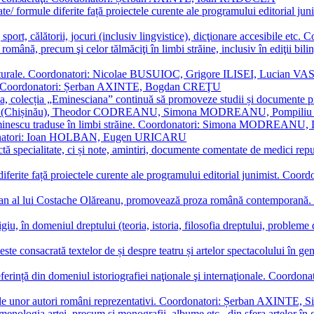
ormate/ formule diferite față proiectele curente ale programului editori
sport, călătorii, jocuri (inclusiv lingvistice), dicţionare accesibile
mba română, precum şi celor tălmăciţi în limbi străine, inclusiv în edi
i culturale. Coordonatori: Nicolae BUSUIOC, Grigore ILISEI, Lucian V
erare. Coordonatori: Șerban AXINTE, Bogdan CREŢU
ea, colecția „Eminesciana” continuă să promoveze studii și documente pri
i CIMPOI (Chișinău), Theodor CODREANU, Simona MODREANU, Pomp
 Eminescu traduse în limbi străine. Coordonatori: Simona MODREANU
oordonatori: Ioan HOLBAN, Eugen URICARU
ictă specialitate, ci și note, amintiri, documente comentate de medici 
mule diferite față proiectele curente ale programului editorial junimi
 roman al lui Costache Olăreanu, promovează proza română contempor
tigiu, în domeniul dreptului (teoria, istoria, filosofia dreptului, problem
 este consacrată textelor de și despre teatru și artelor spectacolului 
referință din domeniul istoriografiei naţionale şi internaţionale. C
tive, ale unor autori români reprezentativi. Coordonatori: Șerban AX
menologia artei, precum și monografii, albume etc., din sfera artelor în g