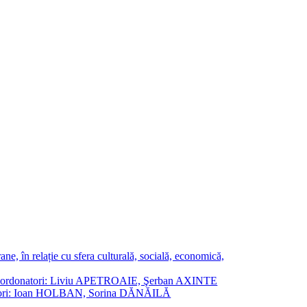
ne, în relație cu sfera culturală, socială, economică,
ane. Coordonatori: Liviu APETROAIE, Şerban AXINTE
ordonatori: Ioan HOLBAN, Sorina DĂNĂILĂ