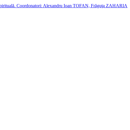
cție spirituală. Coordonatori: Alexandru Ioan TOFAN, Frăguţa ZAHARIA