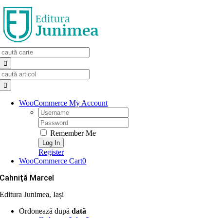
Skip
to
content
Search
for:
Search
for:
WooCommerce My Account
Username:
Password:
Remember Me
Register
WooCommerce Cart
0
Cahniţă Marcel
Editura Junimea, Iași
Ordonează după
dată