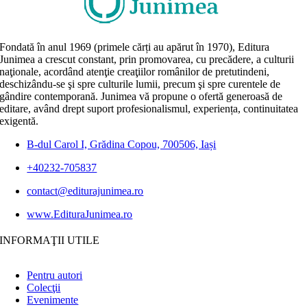
Fondată în anul 1969 (primele cărți au apărut în 1970), Editura
Junimea a crescut constant, prin promovarea, cu precădere, a culturii
naţionale, acordând atenţie creaţiilor românilor de pretutindeni,
deschizându-se şi spre culturile lumii, precum şi spre curentele de
gândire contemporană. Junimea vă propune o ofertă generoasă de
editare, având drept suport profesionalismul, experiența, continuitatea
exigentă.
B-dul Carol I, Grădina Copou, 700506, Iași
+40232-705837
contact@editurajunimea.ro
www.EdituraJunimea.ro
INFORMAŢII UTILE
Pentru autori
Colecţii
Evenimente