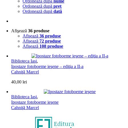
Ordonează după
nume
Ordonează după
preţ
Ordonează după
dată
Afişează
36 produse
Afişează
36 produse
Afişează
72 produse
Afişează
108 produse
Biblioteca Iaşi
,
Ipostaze fotoboeme ieşene – ediţia a II-a
Cahniţă Marcel
40,00
lei
Biblioteca Iaşi
,
Ipostaze fotoboeme ieşene
Cahniţă Marcel