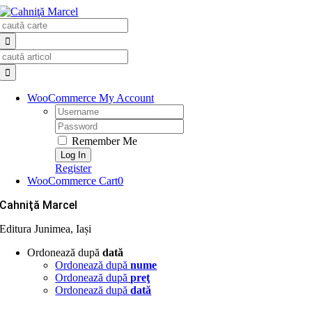
Skip
Search
to
for:
content
Search
for:
WooCommerce My Account
Username:
Password:
Remember Me
Register
WooCommerce Cart
0
Cahniţă Marcel
Editura Junimea, Iași
Ordonează după
dată
Ordonează după
nume
Ordonează după
preţ
Ordonează după
dată