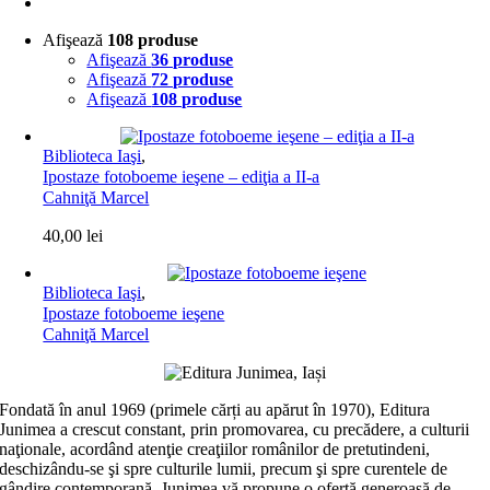
Afişează
108 produse
Afişează
36 produse
Afişează
72 produse
Afişează
108 produse
Biblioteca Iaşi
,
Ipostaze fotoboeme ieşene – ediţia a II-a
Cahniţă Marcel
40,00
lei
Biblioteca Iaşi
,
Ipostaze fotoboeme ieşene
Cahniţă Marcel
Fondată în anul 1969 (primele cărți au apărut în 1970), Editura
Junimea a crescut constant, prin promovarea, cu precădere, a culturii
naţionale, acordând atenţie creaţiilor românilor de pretutindeni,
deschizându-se şi spre culturile lumii, precum şi spre curentele de
gândire contemporană. Junimea vă propune o ofertă generoasă de