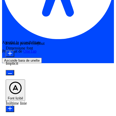
Ajustări la accesibilitate
Extensii pentru conținut
Dimensiune font
Propulsat de
OneTap
Ascunde bara de unelte
Implicit
Font lizibil
Înălțime linie