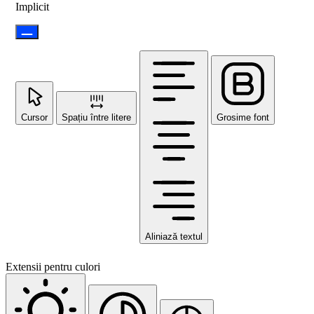
Implicit
Cursor
Spațiu între litere
Grosime font
Aliniază textul
Extensii pentru culori