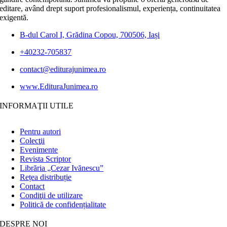
editare, având drept suport profesionalismul, experiența, continuitatea
exigentă.
B-dul Carol I, Grădina Copou, 700506, Iași
+40232-705837
contact@editurajunimea.ro
www.EdituraJunimea.ro
INFORMAŢII UTILE
Pentru autori
Colecţii
Evenimente
Revista Scriptor
Librăria „Cezar Ivănescu”
Rețea distribuție
Contact
Condiţii de utilizare
Politică de confidențialitate
DESPRE NOI