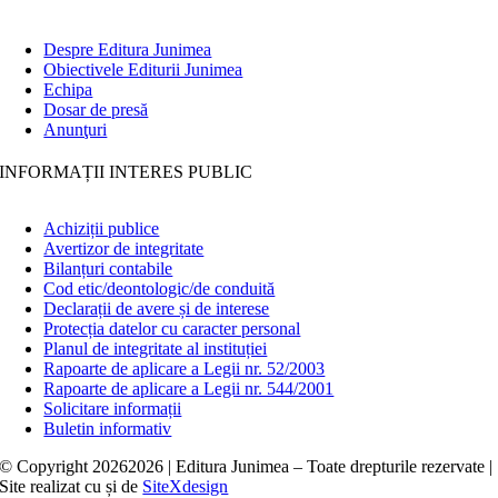
Despre Editura Junimea
Obiectivele Editurii Junimea
Echipa
Dosar de presă
Anunţuri
INFORMAȚII INTERES PUBLIC
Achiziții publice
Avertizor de integritate
Bilanțuri contabile
Cod etic/deontologic/de conduită
Declarații de avere și de interese
Protecția datelor cu caracter personal
Planul de integritate al instituției
Rapoarte de aplicare a Legii nr. 52/2003
Rapoarte de aplicare a Legii nr. 544/2001
Solicitare informații
Buletin informativ
© Copyright
20262026 | Editura Junimea – Toate drepturile rezervate |
Site realizat cu
și
de
SiteXdesign