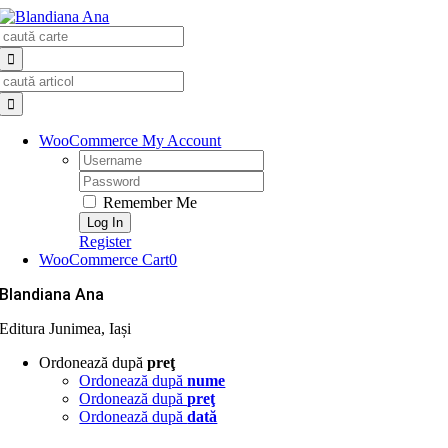
Skip
Search
to
for:
content
Search
for:
WooCommerce My Account
Username:
Password:
Remember Me
Register
WooCommerce Cart
0
Blandiana Ana
Editura Junimea, Iași
Ordonează după
preţ
Ordonează după
nume
Ordonează după
preţ
Ordonează după
dată