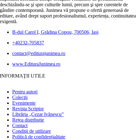
deschizându-se şi spre culturile lumii, precum şi spre curentele de
gândire contemporană. Junimea vă propune o ofertă generoasă de
editare, având drept suport profesionalismul, experiența, continuitatea
exigentă.
B-dul Carol I, Grădina Copou, 700506, Iași
+40232-705837
contact@editurajunimea.ro
www.EdituraJunimea.ro
INFORMAŢII UTILE
Pentru autori
Colecţii
Evenimente
Revista Scriptor
Librăria „Cezar Ivănescu”
Rețea distribuție
Contact
Condiţii de utilizare
Politică de confidențialitate