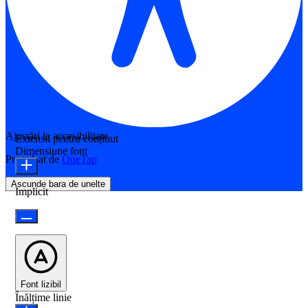
Ajustări la accesibilitate
Extensii pentru conținut
Dimensiune font
Propulsat de
OneTap
Ascunde bara de unelte
Implicit
Font lizibil
Înălțime linie