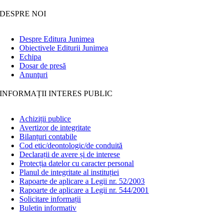
DESPRE NOI
Despre Editura Junimea
Obiectivele Editurii Junimea
Echipa
Dosar de presă
Anunţuri
INFORMAȚII INTERES PUBLIC
Achiziții publice
Avertizor de integritate
Bilanțuri contabile
Cod etic/deontologic/de conduită
Declarații de avere și de interese
Protecția datelor cu caracter personal
Planul de integritate al instituției
Rapoarte de aplicare a Legii nr. 52/2003
Rapoarte de aplicare a Legii nr. 544/2001
Solicitare informații
Buletin informativ