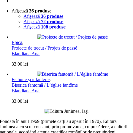
Afişează
36 produse
Afişează
36 produse
Afişează
72 produse
Afişează
108 produse
Epica
,
Proiecte de trecut / Projets de passé
Blandiana Ana
33,00
lei
Ficţiune şi infanterie
,
Biserica fantomă / L’église fantôme
Blandiana Ana
33,00
lei
Fondată în anul 1969 (primele cărți au apărut în 1970), Editura
Junimea a crescut constant, prin promovarea, cu precădere, a culturii
naţionale, acordând atenţie creaţiilor românilor de pretutindeni,