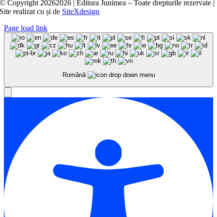
© Copyright
20262026 | Editura Junimea – Toate drepturile rezervate |
Site realizat cu
și
de
SiteXdesign
Page load link
Română