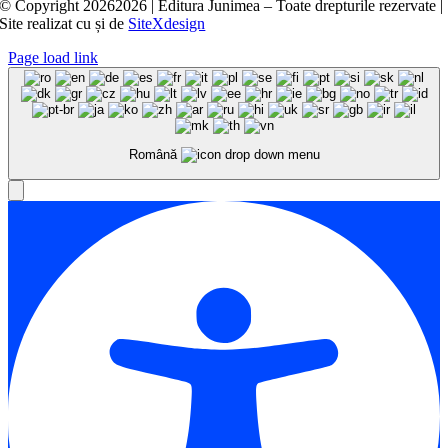
© Copyright
20262026 | Editura Junimea – Toate drepturile rezervate |
Site realizat cu
și
de
SiteXdesign
Page load link
Română