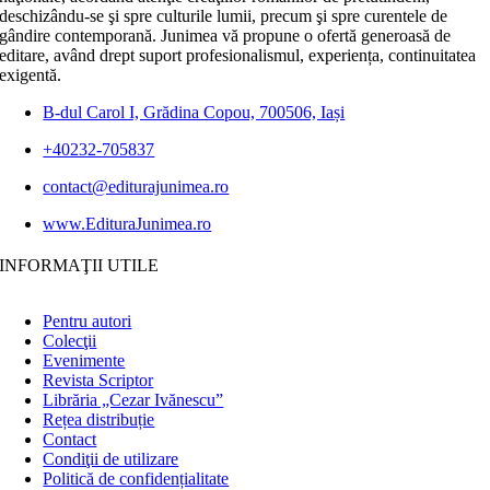
deschizându-se şi spre culturile lumii, precum şi spre curentele de
gândire contemporană. Junimea vă propune o ofertă generoasă de
editare, având drept suport profesionalismul, experiența, continuitatea
exigentă.
B-dul Carol I, Grădina Copou, 700506, Iași
+40232-705837
contact@editurajunimea.ro
www.EdituraJunimea.ro
INFORMAŢII UTILE
Pentru autori
Colecţii
Evenimente
Revista Scriptor
Librăria „Cezar Ivănescu”
Rețea distribuție
Contact
Condiţii de utilizare
Politică de confidențialitate