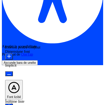
Ajustări la accesibilitate
Extensii pentru conținut
Dimensiune font
Propulsat de
OneTap
Ascunde bara de unelte
Implicit
Font lizibil
Înălțime linie