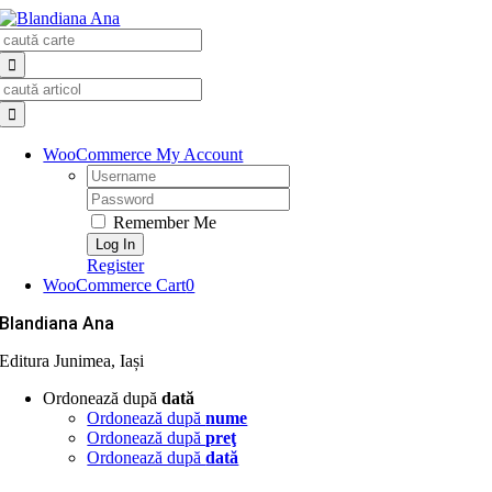
Skip
Search
to
for:
content
Search
for:
WooCommerce My Account
Username:
Password:
Remember Me
Register
WooCommerce Cart
0
Blandiana Ana
Editura Junimea, Iași
Ordonează după
dată
Ordonează după
nume
Ordonează după
preţ
Ordonează după
dată