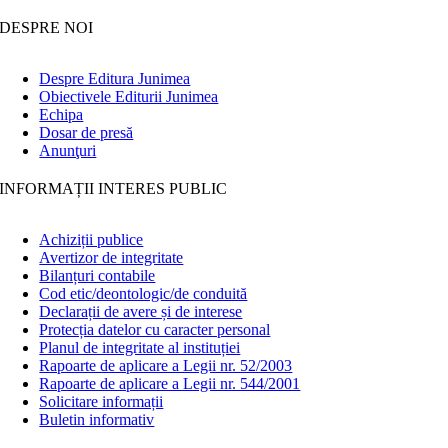
DESPRE NOI
Despre Editura Junimea
Obiectivele Editurii Junimea
Echipa
Dosar de presă
Anunţuri
INFORMAȚII INTERES PUBLIC
Achiziții publice
Avertizor de integritate
Bilanțuri contabile
Cod etic/deontologic/de conduită
Declarații de avere și de interese
Protecția datelor cu caracter personal
Planul de integritate al instituției
Rapoarte de aplicare a Legii nr. 52/2003
Rapoarte de aplicare a Legii nr. 544/2001
Solicitare informații
Buletin informativ