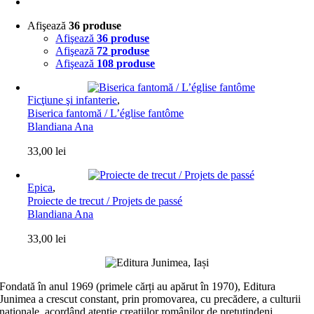
Afişează
36 produse
Afişează
36 produse
Afişează
72 produse
Afişează
108 produse
Ficţiune şi infanterie
,
Biserica fantomă / L’église fantôme
Blandiana Ana
33,00
lei
Epica
,
Proiecte de trecut / Projets de passé
Blandiana Ana
33,00
lei
Fondată în anul 1969 (primele cărți au apărut în 1970), Editura
Junimea a crescut constant, prin promovarea, cu precădere, a culturii
naţionale, acordând atenţie creaţiilor românilor de pretutindeni,