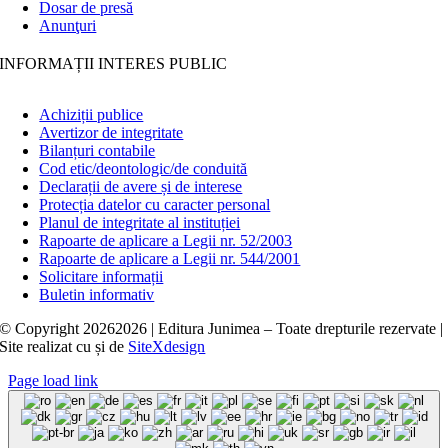
Dosar de presă
Anunţuri
INFORMAȚII INTERES PUBLIC
Achiziții publice
Avertizor de integritate
Bilanțuri contabile
Cod etic/deontologic/de conduită
Declarații de avere și de interese
Protecția datelor cu caracter personal
Planul de integritate al instituției
Rapoarte de aplicare a Legii nr. 52/2003
Rapoarte de aplicare a Legii nr. 544/2001
Solicitare informații
Buletin informativ
© Copyright
20262026 | Editura Junimea – Toate drepturile rezervate |
Site realizat cu
și
de
SiteXdesign
Page load link