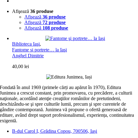
Afişează
36 produse
Afişează
36 produse
Afişează
72 produse
Afişează
108 produse
Biblioteca Iaşi
,
Fantome şi portrete… la Iaşi
Anghel Dimitrie
40,00
lei
Fondată în anul 1969 (primele cărți au apărut în 1970), Editura
Junimea a crescut constant, prin promovarea, cu precădere, a culturii
naţionale, acordând atenţie creaţiilor românilor de pretutindeni,
deschizându-se şi spre culturile lumii, precum şi spre curentele de
gândire contemporană. Junimea vă propune o ofertă generoasă de
editare, având drept suport profesionalismul, experiența, continuitatea
exigentă.
B-dul Carol I, Grădina Copou, 700506, Iași