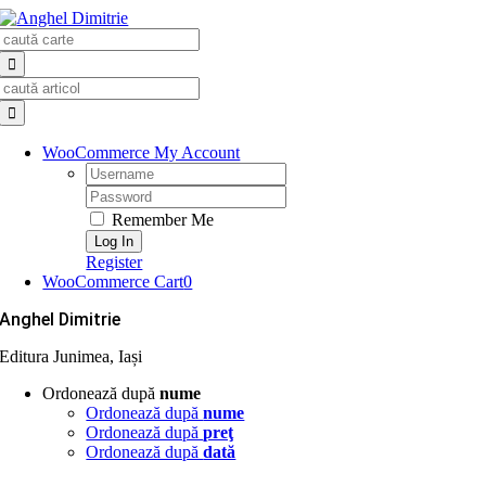
Skip
Search
to
for:
content
Search
for:
WooCommerce My Account
Username:
Password:
Remember Me
Register
WooCommerce Cart
0
Anghel Dimitrie
Editura Junimea, Iași
Ordonează după
nume
Ordonează după
nume
Ordonează după
preţ
Ordonează după
dată