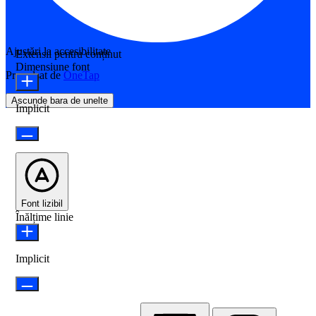
Ajustări la accesibilitate
Extensii pentru conținut
Dimensiune font
Propulsat de
OneTap
Ascunde bara de unelte
Implicit
Font lizibil
Înălțime linie
Implicit