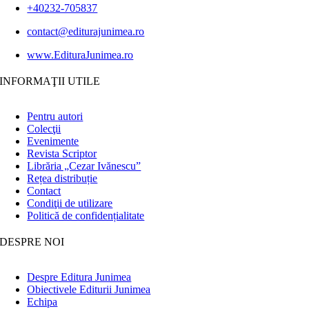
+40232-705837
contact@editurajunimea.ro
www.EdituraJunimea.ro
INFORMAŢII UTILE
Pentru autori
Colecţii
Evenimente
Revista Scriptor
Librăria „Cezar Ivănescu”
Rețea distribuție
Contact
Condiţii de utilizare
Politică de confidențialitate
DESPRE NOI
Despre Editura Junimea
Obiectivele Editurii Junimea
Echipa