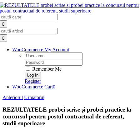
Skip
to
Search
content
for:
Search
for:
WooCommerce My Account
Username:
Password:
Remember Me
Register
WooCommerce Cart
0
Anteriorul
Următorul
REZULTATELE probei scrise şi probei practice la
concursul pentru postul contractual de referent,
studii superioare