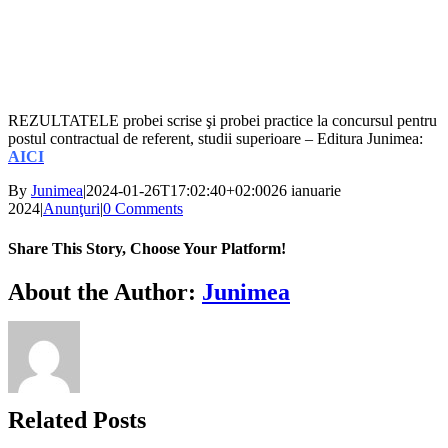
REZULTATELE probei scrise şi probei practice la concursul pentru
postul contractual de referent, studii superioare – Editura Junimea:
AICI
By
Junimea
|
2024-01-26T17:02:40+02:00
26 ianuarie
2024
|
Anunţuri
|
0 Comments
Share This Story, Choose Your Platform!
Facebook
X
Bluesky
Reddit
LinkedIn
WhatsApp
Telegram
Tumblr
Xing
Email
Copy
About the Author:
Junimea
Link
Related Posts