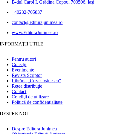
B-dul Carol I, Grădina Copou, 700506, Iași
+40232-705837
contact@editurajunimea.ro
www.EdituraJunimea.ro
INFORMAŢII UTILE
Pentru autori
Colecţii
Evenimente
Revista Scriptor
Librăria „Cezar Ivănescu”
Rețea distribuție
Contact
Condiţii de utilizare
Politică de confidențialitate
DESPRE NOI
Despre Editura Junimea