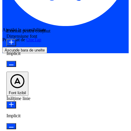
Ajustări la accesibilitate
Extensii pentru conținut
Dimensiune font
Propulsat de
OneTap
Ascunde bara de unelte
Implicit
Font lizibil
Înălțime linie
Implicit