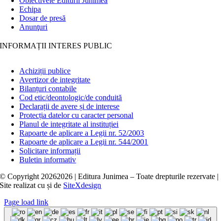
Obiectivele Editurii Junimea
Echipa
Dosar de presă
Anunţuri
INFORMAȚII INTERES PUBLIC
Achiziții publice
Avertizor de integritate
Bilanțuri contabile
Cod etic/deontologic/de conduită
Declarații de avere și de interese
Protecția datelor cu caracter personal
Planul de integritate al instituției
Rapoarte de aplicare a Legii nr. 52/2003
Rapoarte de aplicare a Legii nr. 544/2001
Solicitare informații
Buletin informativ
© Copyright
20262026 | Editura Junimea – Toate drepturile rezervate |
Site realizat cu
și
de
SiteXdesign
Page load link