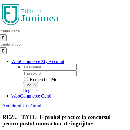
Skip
to
content
Search
for:
Search
for:
WooCommerce My Account
Username:
Password:
Remember Me
Register
WooCommerce Cart
0
Anteriorul
Următorul
REZULTATELE probei practice la concursul
pentru postul contractual de îngrijitor