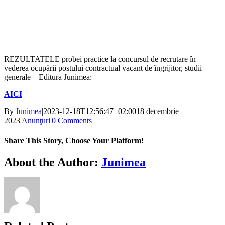
REZULTATELE probei practice la concursul de recrutare în
vederea ocupării postului contractual vacant de îngrijitor, studii
generale – Editura Junimea:
AICI
By
Junimea
|
2023-12-18T12:56:47+02:00
18 decembrie
2023
|
Anunţuri
|
0 Comments
Share This Story, Choose Your Platform!
Facebook
X
Bluesky
Reddit
LinkedIn
WhatsApp
Telegram
Tumblr
Xing
Email
Copy
About the Author:
Junimea
Link