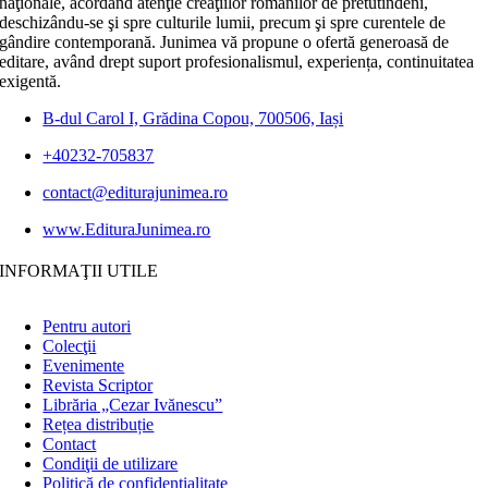
naţionale, acordând atenţie creaţiilor românilor de pretutindeni,
deschizându-se şi spre culturile lumii, precum şi spre curentele de
gândire contemporană. Junimea vă propune o ofertă generoasă de
editare, având drept suport profesionalismul, experiența, continuitatea
exigentă.
B-dul Carol I, Grădina Copou, 700506, Iași
+40232-705837
contact@editurajunimea.ro
www.EdituraJunimea.ro
INFORMAŢII UTILE
Pentru autori
Colecţii
Evenimente
Revista Scriptor
Librăria „Cezar Ivănescu”
Rețea distribuție
Contact
Condiţii de utilizare
Politică de confidențialitate