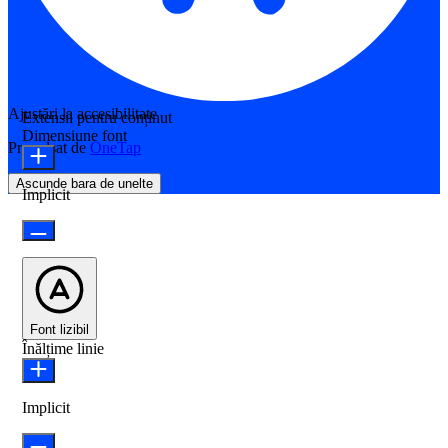
Ajustări la accesibilitate
Extensii pentru conținut
Dimensiune font
Propulsat de
OneTap
Ascunde bara de unelte
Implicit
Font lizibil
Înălțime linie
Implicit