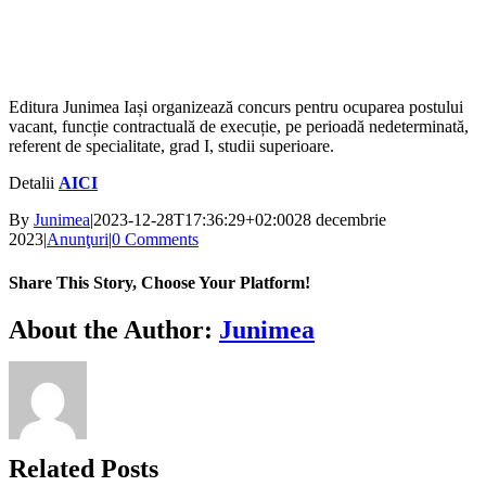
Editura Junimea Iași organizează concurs pentru ocuparea postului
vacant, funcție contractuală de execuție, pe perioadă nedeterminată,
referent de specialitate, grad I, studii superioare.
Detalii
AICI
By
Junimea
|
2023-12-28T17:36:29+02:00
28 decembrie
2023
|
Anunţuri
|
0 Comments
Share This Story, Choose Your Platform!
Facebook
X
Bluesky
Reddit
LinkedIn
WhatsApp
Telegram
Tumblr
Xing
Email
Copy
About the Author:
Junimea
Link
Related Posts