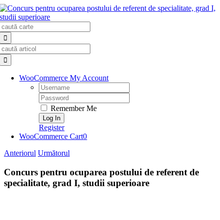
Skip
to
Search
content
for:
Search
for:
WooCommerce My Account
Username:
Password:
Remember Me
Register
WooCommerce Cart
0
Anteriorul
Următorul
Concurs pentru ocuparea postului de referent de
specialitate, grad I, studii superioare