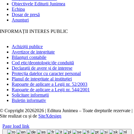
Obiectivele Editurii Junimea
Echipa
Dosar de presă
Anunţuri
INFORMAȚII INTERES PUBLIC
Achiziții publice
Avertizor de integritate
Bilanțuri contabile
Cod etic/deontologic/de conduită
Declarații de avere și de interese
Protecția datelor cu caracter personal
Planul de integritate al instituției
Rapoarte de aplicare a Legii nr. 52/2003
Rapoarte de aplicare a Legii nr. 544/2001
Solicitare informații
Buletin informativ
© Copyright
20262026 | Editura Junimea – Toate drepturile rezervate |
Site realizat cu
și
de
SiteXdesign
Page load link