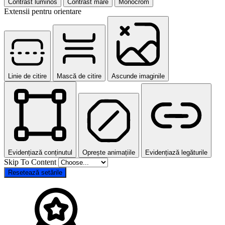
Contrast luminos
Contrast mare
Monocrom
Extensii pentru orientare
Linie de citire
Mască de citire
Ascunde imaginile
Evidențiază conținutul
Oprește animațiile
Evidențiază legăturile
Skip To Content
Resetează setările