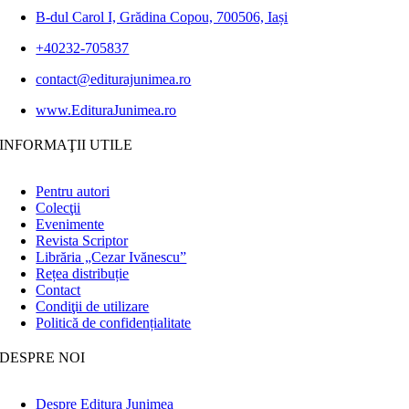
B-dul Carol I, Grădina Copou, 700506, Iași
+40232-705837
contact@editurajunimea.ro
www.EdituraJunimea.ro
INFORMAŢII UTILE
Pentru autori
Colecţii
Evenimente
Revista Scriptor
Librăria „Cezar Ivănescu”
Rețea distribuție
Contact
Condiţii de utilizare
Politică de confidențialitate
DESPRE NOI
Despre Editura Junimea