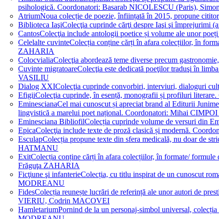
psihologică. Coordonatori: Basarab NICOLESCU (Paris), 
Atrium
Noua colecție de poezie, înființată în 2015, propune ci
Biblioteca Iaşi
Colecţia cuprinde cărţi despre Iaşi şi împrejurim
Cantos
Colecţia include antologii poetice și volume ale unor 
Celelalte cuvinte
Colecția conține cărți în afara colecțiilor, în f
ZAHARIA
Colocvialia
Colecţia abordează teme diverse precum gastronomie, 
Cuvinte migratoare
Colecţia este dedicată poeţilor traduşi în li
VASILIU
Dialog XXI
Colecţia cuprinde convorbiri, interviuri, dialogur
Efigii
Colecţia cuprinde, în esență, monografii și profiluri lit
Eminesciana
Cel mai cunoscut și apreciat brand al Editurii Junim
lingvistică a marelui poet național. Coordonatori: Miha
Eminesciana Bibliofil
Colecția cuprinde volume de versuri din
Epica
Colecţia include texte de proză clasică și modernă. C
Esculap
Colecția propune texte din sfera medicală, nu doar de str
HATMANU
Exit
Colecția conține cărți în afara colecțiilor, în formate/ for
Frăguţa ZAHARIA
Ficţiune şi infanterie
Colecția, cu titlu inspirat de un cunoscut
MODREANU
Fides
Colecția reunește lucrări de referință ale unor autori de pres
VIERIU, Codrin MACOVEI
Hamletarium
Pornind de la un personaj-simbol universal, colecția
MODREANU