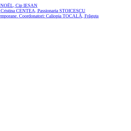
vier NOËL, Cip IEȘAN
natori: Cristina CENTEA, Passionaria STOICESCU
ce contemporane. Coordonatori: Caliopia TOCALĂ, Frăguţa