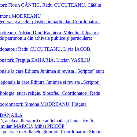
oordonatori: Florin CÂNTIC, Radu CUCUTEANU, Cătălin
INTE, Simona MODREANU
eneral și a celor plastice în particular. Coordonatori:
a Modreanu, Adrian Dinu Rachieru, Valentin Talpalaru
de patrimoniu din arhivele publice şi particulare;
ală. Coordonatori: Radu CUCUTEANU, Livia IACOB,
 Coordonatori: Frăguța ZAHARIA, Lucian VASILIU
ionale la care Editura Junimea și revista „Scriptor” sunt
 naţionale la care Editura Junimea și revista „Scriptor”
logie, etică, religie, filosofie.. Coordonatori: Radu
versal. Coordonatori: Simona MODREANU, Frăguţa
rina DĂNĂILĂ
 acela al literaturii de anticipație și fantastice. În
tori: Emilian MARCU, Mihai PRICOP
 de pe toate meridianele globului. Coordonatori: Simona