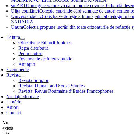
MODREANU, Livia IACOB, Sorina DĂNĂILĂ
smART
O imagine valorează cât o mie de cuvinte. O bandă des
Ulița copilăriei
Colecţia cuprinde cărţi semnate de autori contem
Univers didactic
Colecția se dorește a fi un spațiu al dialogului 
ZAHARIA
Unum
Colecția propune lucrări din toate orizonturile de refle
Editura
Obiectivele Editurii Junimea
Rețea distribuție
Pentru autori
Documente de interes public
Anunţuri
Evenimente
Reviste
Revista Scriptor
Revista: Human and Social Studies
Revista: Revue Roumaine d’Etudes Francophones
Noutăți editoriale
Librărie
Autori
Contact
Nu
există
alte