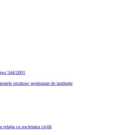
egea 544/2001
entele produse/ gestionate de instituție
relația cu societatea civilă