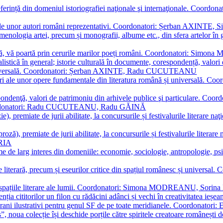
referință din domeniul istoriografiei naţionale şi internaţionale. C
tive, ale unor autori români reprezentativi. Coordonatori: Șerban AX
menologia artei, precum și monografii, albume etc., din sfera artelor în g
plă, vă poartă prin cerurile marilor poeți români. Coordonatori: Simon
istică în general; istorie culturală în documente, corespondență, valori 
și universală. Coordonatori: Șerban AXINTE, Radu CUCUTEANU
editări ale unor opere fundamentale din literatura română și univers
espondenţă, valori de patrimoniu din arhivele publice şi particulare.
. Coordonatori: Radu CUCUTEANU, Radu GĂINĂ
, premiate de jurii abilitate, la concursurile și festivalurile literare naţ
ză), premiate de jurii abilitate, la concursurile și festivalurile literare
ARIA
 de larg interes din domeniile: economie, sociologie, antropologie, psiho
storie literară, precum și eseurilor critice din spațiul românesc și uni
toate spațiile literare ale lumii. Coordonatori: Simona MODREANU, So
a cititorilor un filon cu rădăcini adânci și vechi în creativitatea ieșeană,
emporani ilustrativi pentru genul SF de pe toate meridianele. Coordona
”, noua colecție își deschide porțile către spiritele creatoare românești