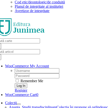
Cod etic/deontologic/de conduită
Planul de integritate al instituției
Avertizor de integritate
arch
:
arch
:
WooCommerce My Account
Username:
Password:
Remember Me
Register
WooCommerce Cart
0
Colecţii
Ananta. Studii transdisciplinare
Colecţia își propune să oglindească