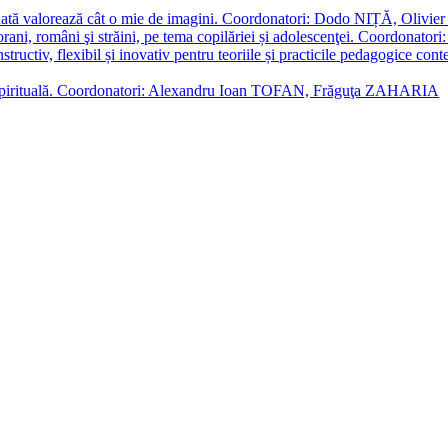
enată valorează cât o mie de imagini. Coordonatori: Dodo NIȚĂ, Oli
porani, români şi străini, pe tema copilăriei și adolescenţei. Coordo
constructiv, flexibil și inovativ pentru teoriile și practicile pedagogi
cție spirituală. Coordonatori: Alexandru Ioan TOFAN, Frăguţa ZAHARIA