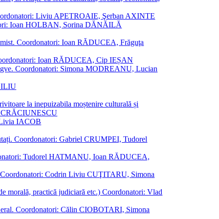
ane. Coordonatori: Liviu APETROAIE, Şerban AXINTE
ordonatori: Ioan HOLBAN, Sorina DĂNĂILĂ
al junimist. Coordonatori: Ioan RĂDUCEA, Frăguţa
 etc. Coordonatori: Ioan RĂDUCEA, Cip IEȘAN
ţii bilingve. Coordonatori: Simona MODREANU, Lucian
ASILIU
vitoare la inepuizabila moștenire culturală și
iliu CRĂCIUNESCU
, Livia IACOB
reputați. Coordonatori: Gabriel CRUMPEI, Tudorel
st. Coordonatori: Tudorel HATMANU, Ioan RĂDUCEA,
ană. Coordonatori: Codrin Liviu CUŢITARU, Simona
e de morală, practică judiciară etc.) Coordonatori: Vlad
în general. Coordonatori: Călin CIOBOTARI, Simona