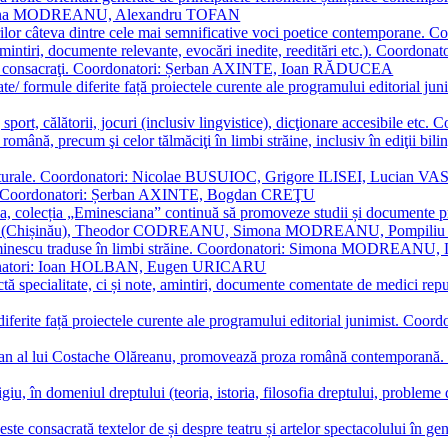
Simona MODREANU, Alexandru TOFAN
titorilor câteva dintre cele mai semnificative voci poetice contempor
i (amintiri, documente relevante, evocări inedite, reeditări etc.). Co
poeți consacraţi. Coordonatori: Șerban AXINTE, Ioan RĂDUCEA
ormate/ formule diferite față proiectele curente ale programului editori
sport, călătorii, jocuri (inclusiv lingvistice), dicţionare accesibile
mba română, precum şi celor tălmăciţi în limbi străine, inclusiv în edi
i culturale. Coordonatori: Nicolae BUSUIOC, Grigore ILISEI, Lucian V
erare. Coordonatori: Șerban AXINTE, Bogdan CREŢU
ea, colecția „Eminesciana” continuă să promoveze studii și documente pri
i CIMPOI (Chișinău), Theodor CODREANU, Simona MODREANU, Pomp
 Eminescu traduse în limbi străine. Coordonatori: Simona MODREANU
oordonatori: Ioan HOLBAN, Eugen URICARU
ictă specialitate, ci și note, amintiri, documente comentate de medici 
mule diferite față proiectele curente ale programului editorial junimi
 roman al lui Costache Olăreanu, promovează proza română contempor
tigiu, în domeniul dreptului (teoria, istoria, filosofia dreptului, problem
 este consacrată textelor de și despre teatru și artelor spectacolului 