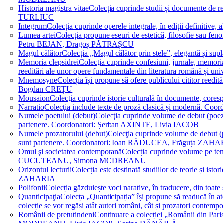
Historia magistra vitae
Colecția cuprinde studii și documente de 
TURLIUC
Integrum
Colecția cuprinde operele integrale, în ediții defini
Lumea artei
Colecția propune eseuri de estetică, filosofie sau feno
Petru BEJAN, Dragoș PĂTRAȘCU
Magul călător
Colecția „Magul călător prin stele”, elegantă și su
Memoria clepsidrei
Colecţia cuprinde confesiuni, jurnale, memorial
reeditări ale unor opere fundamentale din literatura română 
Mnemosyne
Colecția își propune să ofere publicului cititor re
Bogdan CREȚU
Mousaion
Colecţia cuprinde istorie culturală în documente, cor
Narratio
Colecţia include texte de proză clasică și modernă
Numele poetului (debut)
Colecţia cuprinde volume de debut (poezie)
partenere. Coordonatori: Șerban AXINTE, Livia IACOB
Numele prozatorului (debut)
Colecţia cuprinde volume de debut (pro
sunt partenere. Coordonatori: Ioan RĂDUCEA, Frăguța ZAH
Omul şi societatea contemporană
Colecția cuprinde volume pe teme
CUCUTEANU, Simona MODREANU
Orizontul lecturii
Colecția este destinată studiilor de teorie și i
ZAHARIA
Polifonii
Colecția găzduiește voci narative, în traducere, din 
Quanticipaţia
Colecța „Quanticipația” își propune să readucă în atenți
colecție se vor regăsi atât autori români, cât și prozatori cont
Românii de pretutindeni
Continuare a colecției „Românii din Paris