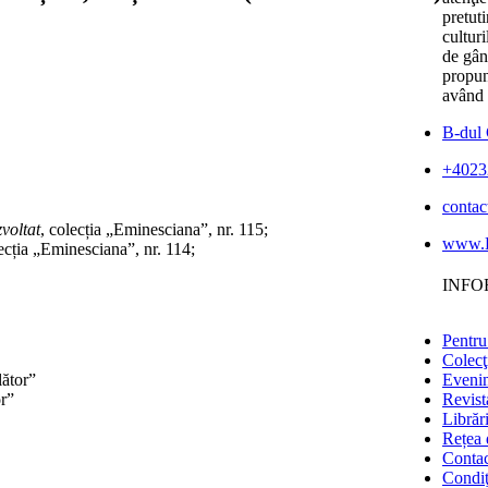
pretut
cultur
de gân
propun
având 
B-dul 
+4023
contac
voltat
, colecția „Eminesciana”, nr. 115;
www.E
lecția „Eminesciana”, nr. 114;
INFO
Pentru
Colecţ
lător”
Eveni
or”
Revist
Librăr
Rețea d
Contac
Condiţi