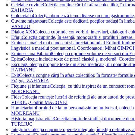
Celelalte cuvinte
Colecția conține cărți în afara colecțiilor, în f
ZAHARIA
Colocvialia
Colecţia abordează teme diverse precum gastronomie, 
Cuvinte migratoare
Colecţia este dedicată poeţilor traduşi în li
VASILIU
Dialog XXI
Colecţia cuprinde convorbiri, interviuri, dialogur
Efigii
Colecţia cuprinde, în esență, monografii și profiluri lit
Eminesciana
Cel mai cunoscut și apreciat brand al Editurii Junim
lingvistică a marelui poet național. Coordonatori: Miha
Eminesciana Bibliofil
Colecția cuprinde volume de versuri din
Epica
Colecţia include texte de proză clasică și modernă. C
Esculap
Colecția propune texte din sfera medicală, nu doar de str
HATMANU
Exit
Colecția conține cărți în afara colecțiilor, în formate/ for
Frăguţa ZAHARIA
Ficţiune şi infanterie
Colecția, cu titlu inspirat de un cunoscut
MODREANU
Fides
Colecția reunește lucrări de referință ale unor autori de pres
VIERIU, Codrin MACOVEI
Hamletarium
Pornind de la un personaj-simbol universal, colecția
MODREANU
Historia magistra vitae
Colecția cuprinde studii și documente de 
TURLIUC
Integrum
Colecția cuprinde operele integrale, în ediții defini
Lumea artei
Colecția propune eseuri de estetică, filosofie sau feno