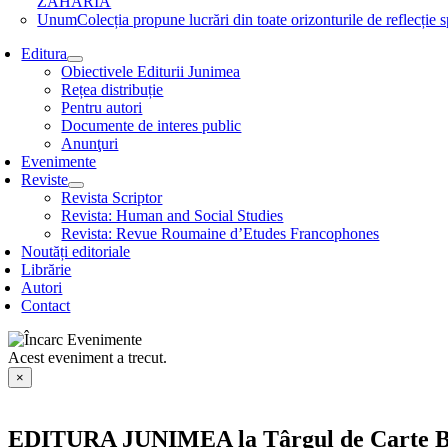
ZAHARIA
Unum
Colecția propune lucrări din toate orizonturile de refle
Editura
Obiectivele Editurii Junimea
Rețea distribuție
Pentru autori
Documente de interes public
Anunţuri
Evenimente
Reviste
Revista Scriptor
Revista: Human and Social Studies
Revista: Revue Roumaine d’Etudes Francophones
Noutăți editoriale
Librărie
Autori
Contact
Acest eveniment a trecut.
×
EDITURA JUNIMEA la Târgul de Carte Botoș