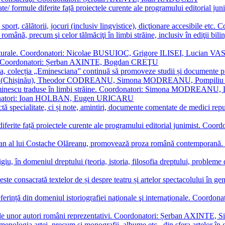
ormate/ formule diferite față proiectele curente ale programului editori
sport, călătorii, jocuri (inclusiv lingvistice), dicţionare accesibile
mba română, precum şi celor tălmăciţi în limbi străine, inclusiv în edi
i culturale. Coordonatori: Nicolae BUSUIOC, Grigore ILISEI, Lucian V
erare. Coordonatori: Șerban AXINTE, Bogdan CREŢU
ea, colecția „Eminesciana” continuă să promoveze studii și documente pri
i CIMPOI (Chișinău), Theodor CODREANU, Simona MODREANU, Pomp
 Eminescu traduse în limbi străine. Coordonatori: Simona MODREANU
oordonatori: Ioan HOLBAN, Eugen URICARU
ictă specialitate, ci și note, amintiri, documente comentate de medici 
mule diferite față proiectele curente ale programului editorial junimi
 roman al lui Costache Olăreanu, promovează proza română contempor
tigiu, în domeniul dreptului (teoria, istoria, filosofia dreptului, problem
 este consacrată textelor de și despre teatru și artelor spectacolului 
referință din domeniul istoriografiei naţionale şi internaţionale. C
tive, ale unor autori români reprezentativi. Coordonatori: Șerban AX
menologia artei, precum și monografii, albume etc., din sfera artelor în g