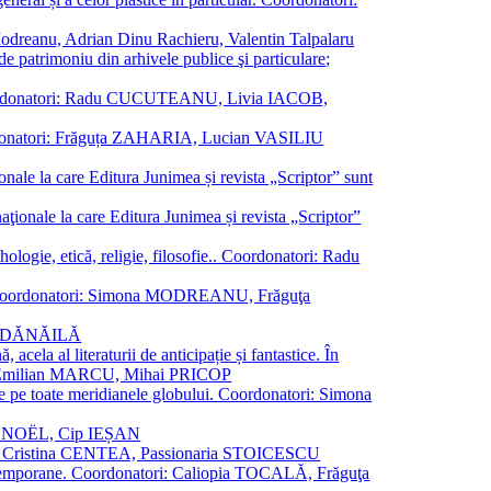
a Modreanu, Adrian Dinu Rachieru, Valentin Talpalaru
de patrimoniu din arhivele publice şi particulare;
ală. Coordonatori: Radu CUCUTEANU, Livia IACOB,
 Coordonatori: Frăguța ZAHARIA, Lucian VASILIU
ionale la care Editura Junimea și revista „Scriptor” sunt
 naţionale la care Editura Junimea și revista „Scriptor”
logie, etică, religie, filosofie.. Coordonatori: Radu
versal. Coordonatori: Simona MODREANU, Frăguţa
rina DĂNĂILĂ
 acela al literaturii de anticipație și fantastice. În
tori: Emilian MARCU, Mihai PRICOP
 de pe toate meridianele globului. Coordonatori: Simona
vier NOËL, Cip IEȘAN
natori: Cristina CENTEA, Passionaria STOICESCU
ce contemporane. Coordonatori: Caliopia TOCALĂ, Frăguţa