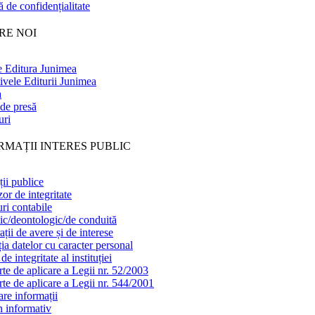
ă de confidențialitate
RE NOI
 Editura Junimea
ivele Editurii Junimea
a
de presă
uri
RMAȚII INTERES PUBLIC
ții publice
or de integritate
uri contabile
ic/deontologic/de conduită
ții de avere și de interese
ția datelor cu caracter personal
de integritate al instituției
te de aplicare a Legii nr. 52/2003
te de aplicare a Legii nr. 544/2001
are informații
n informativ