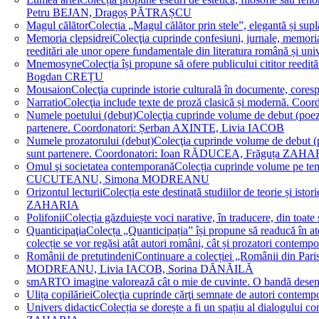
Petru BEJAN, Dragoș PĂTRAȘCU
Magul călător
Colecția „Magul călător prin stele”, elegantă și su
Memoria clepsidrei
Colecţia cuprinde confesiuni, jurnale, memorial
reeditări ale unor opere fundamentale din literatura română 
Mnemosyne
Colecția își propune să ofere publicului cititor re
Bogdan CREȚU
Mousaion
Colecţia cuprinde istorie culturală în documente, cor
Narratio
Colecţia include texte de proză clasică și modernă
Numele poetului (debut)
Colecţia cuprinde volume de debut (poezie)
partenere. Coordonatori: Șerban AXINTE, Livia IACOB
Numele prozatorului (debut)
Colecţia cuprinde volume de debut (pro
sunt partenere. Coordonatori: Ioan RĂDUCEA, Frăguța ZAH
Omul şi societatea contemporană
Colecția cuprinde volume pe teme
CUCUTEANU, Simona MODREANU
Orizontul lecturii
Colecția este destinată studiilor de teorie și i
ZAHARIA
Polifonii
Colecția găzduiește voci narative, în traducere, din 
Quanticipaţia
Colecța „Quanticipația” își propune să readucă în atenți
colecție se vor regăsi atât autori români, cât și prozatori cont
Românii de pretutindeni
Continuare a colecției „Românii din Paris
MODREANU, Livia IACOB, Sorina DĂNĂILĂ
smART
O imagine valorează cât o mie de cuvinte. O bandă des
Ulița copilăriei
Colecţia cuprinde cărţi semnate de autori contem
Univers didactic
Colecția se dorește a fi un spațiu al dialogului 