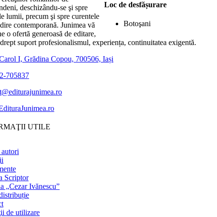
Loc de desfășurare
indeni, deschizându-se şi spre
ile lumii, precum şi spre curentele
Botoşani
dire contemporană. Junimea vă
e o ofertă generoasă de editare,
drept suport profesionalismul, experiența, continuitatea exigentă.
Carol I, Grădina Copou, 700506, Iași
2-705837
t@editurajunimea.ro
dituraJunimea.ro
RMAŢII UTILE
 autori
ii
mente
a Scriptor
ia „Cezar Ivănescu”
istribuție
t
i de utilizare