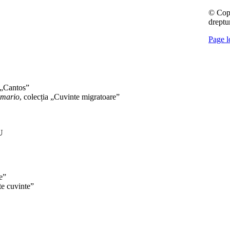
© Cop
dreptur
Page l
a „Cantos”
umario
, colecția „Cuvinte migratoare”
U
te”
lte cuvinte”