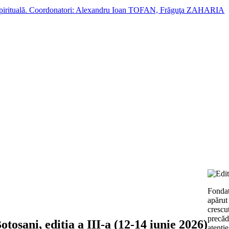
cție spirituală. Coordonatori: Alexandru Ioan TOFAN, Frăguţa ZAHARIA
Fondat
apărut
crescu
precăd
ani, ediția a III-a (12-14 iunie 2026)
atenţie