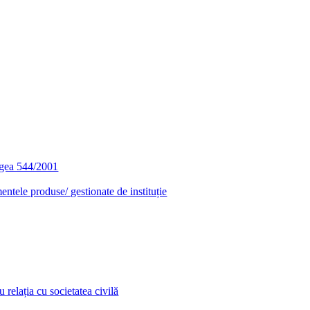
egea 544/2001
entele produse/ gestionate de instituție
relația cu societatea civilă