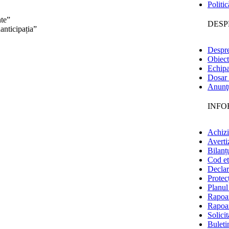
Politic
nte”
DESP
anticipația”
Despre
Obiect
Echip
Dosar 
Anunţ
INFO
Achizi
Avertiz
Bilanț
Cod et
Declara
Protec
Planul 
Rapoar
Rapoar
Solicit
Buleti