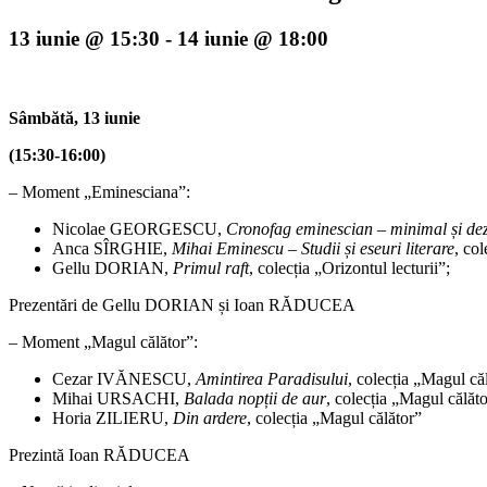
13 iunie @ 15:30
-
14 iunie @ 18:00
Sâmbătă, 13 iunie
(15:30-16:00)
– Moment „Eminesciana”:
Nicolae GEORGESCU,
Cronofag eminescian – minimal și dez
Anca SÎRGHIE,
Mihai Eminescu – Studii și eseuri literare
, co
Gellu DORIAN,
Primul raft
, colecția „Orizontul lecturii”;
Prezentări de Gellu DORIAN și Ioan RĂDUCEA
– Moment „Magul călător”:
Cezar IVĂNESCU,
Amintirea Paradisului
, colecția „Magul că
Mihai URSACHI,
Balada nopții de aur
, colecția „Magul călăt
Horia ZILIERU,
Din ardere
, colecția „Magul călător”
Prezintă Ioan RĂDUCEA