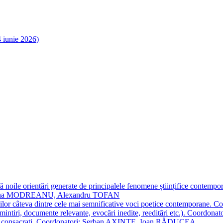
 noile orientări generate de principalele fenomene științifice contempora
Simona MODREANU, Alexandru TOFAN
titorilor câteva dintre cele mai semnificative voci poetice contempor
i (amintiri, documente relevante, evocări inedite, reeditări etc.). Co
poeți consacraţi. Coordonatori: Șerban AXINTE, Ioan RĂDUCEA