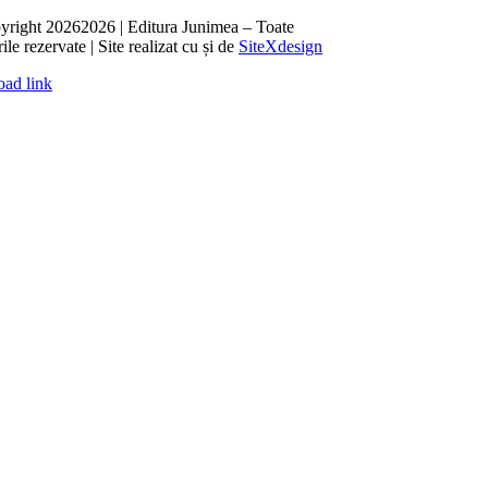
yright
20262026 | Editura Junimea – Toate
ile rezervate | Site realizat cu
și
de
SiteXdesign
oad link