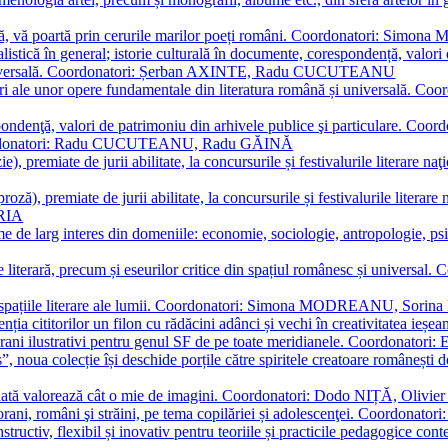
plă, vă poartă prin cerurile marilor poeți români. Coordonatori: Simon
istică în general; istorie culturală în documente, corespondență, valori 
și universală. Coordonatori: Șerban AXINTE, Radu CUCUTEANU
editări ale unor opere fundamentale din literatura română și univers
espondenţă, valori de patrimoniu din arhivele publice şi particulare.
. Coordonatori: Radu CUCUTEANU, Radu GĂINĂ
, premiate de jurii abilitate, la concursurile și festivalurile literare naţ
ză), premiate de jurii abilitate, la concursurile și festivalurile literare
ARIA
 de larg interes din domeniile: economie, sociologie, antropologie, psiho
storie literară, precum și eseurilor critice din spațiul românesc și uni
toate spațiile literare ale lumii. Coordonatori: Simona MODREANU, So
a cititorilor un filon cu rădăcini adânci și vechi în creativitatea ieșeană,
emporani ilustrativi pentru genul SF de pe toate meridianele. Coordona
”, noua colecție își deschide porțile către spiritele creatoare românești
enată valorează cât o mie de imagini. Coordonatori: Dodo NIȚĂ, Oli
porani, români şi străini, pe tema copilăriei și adolescenţei. Coordo
constructiv, flexibil și inovativ pentru teoriile și practicile pedagogi