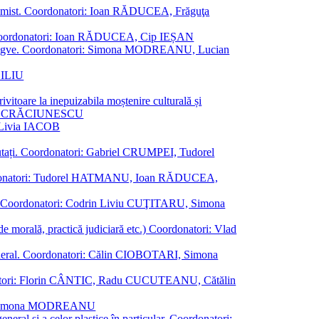
al junimist. Coordonatori: Ioan RĂDUCEA, Frăguţa
 etc. Coordonatori: Ioan RĂDUCEA, Cip IEȘAN
ţii bilingve. Coordonatori: Simona MODREANU, Lucian
ASILIU
vitoare la inepuizabila moștenire culturală și
iliu CRĂCIUNESCU
, Livia IACOB
reputați. Coordonatori: Gabriel CRUMPEI, Tudorel
st. Coordonatori: Tudorel HATMANU, Ioan RĂDUCEA,
ană. Coordonatori: Codrin Liviu CUŢITARU, Simona
e de morală, practică judiciară etc.) Coordonatori: Vlad
în general. Coordonatori: Călin CIOBOTARI, Simona
oordonatori: Florin CÂNTIC, Radu CUCUTEANU, Cătălin
INTE, Simona MODREANU
eneral și a celor plastice în particular. Coordonatori: