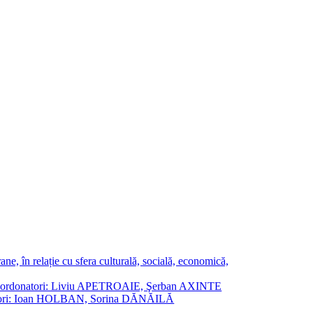
ne, în relație cu sfera culturală, socială, economică,
ane. Coordonatori: Liviu APETROAIE, Şerban AXINTE
ordonatori: Ioan HOLBAN, Sorina DĂNĂILĂ