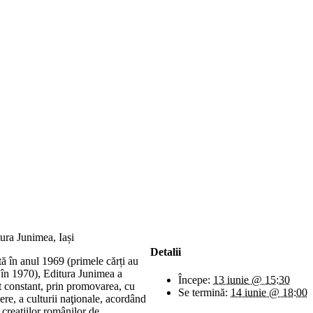
Detalii
ă în anul 1969 (primele cărți au
 în 1970), Editura Junimea a
Începe:
13 iunie @ 15:30
t constant, prin promovarea, cu
Se termină:
14 iunie @ 18:00
ere, a culturii naţionale, acordând
 creaţiilor românilor de