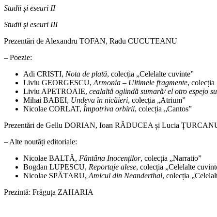
Studii și eseuri II
Studii și eseuri III
Prezentări de Alexandru TOFAN, Radu CUCUTEANU
– Poezie:
Adi CRISTI,
Nota de plată
, colecția „Celelalte cuvinte”
Liviu GEORGESCU,
Armonia – Ultimele fragmente
, colecți
Liviu APETROAIE,
cealaltă oglindă sumară/ el otro espejo s
Mihai BABEI,
Undeva în nicăieri
, colecția „Atrium”
Nicolae CORLAT,
Împotriva orbirii
, colecția „Cantos”
Prezentări de Gellu DORIAN, Ioan RĂDUCEA și Lucia ȚURCAN
– Alte noutăți editoriale:
Nicolae BALTĂ,
Fântâna Inocenților
, colecția „Narratio”
Bogdan LUPESCU,
Reportaje alese
, colecția „Celelalte cuvin
Nicolae SPĂTARU,
Amicul din Neanderthal
, colecția „Celela
Prezintă: Frăguța ZAHARIA