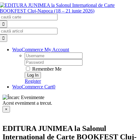
Skip
to
Search
content
for:
Search
for:
WooCommerce My Account
Username:
Password:
Remember Me
Register
WooCommerce Cart
0
Acest eveniment a trecut.
×
EDITURA JUNIMEA la Salonul
Internațional de Carte BOOKFEST Cluj-