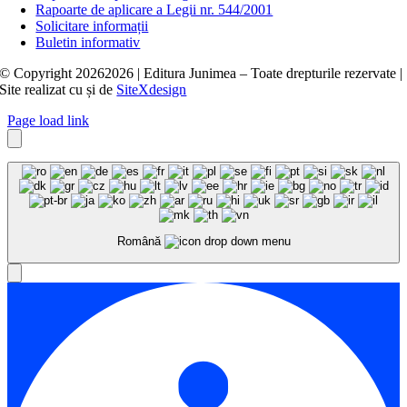
Rapoarte de aplicare a Legii nr. 544/2001
Solicitare informații
Buletin informativ
© Copyright
20262026 | Editura Junimea – Toate drepturile rezervate |
Site realizat cu
și
de
SiteXdesign
Page load link
Română