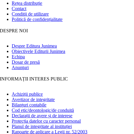
Rețea distribuție
Contact
Condiţii de utilizare
Politică de confidențialitate
DESPRE NOI
Despre Editura Junimea
Obiectivele Editurii Junimea
Echipa
Dosar de presă
Anunţuri
INFORMAȚII INTERES PUBLIC
Achiziții publice
Avertizor de integritate
Bilanțuri contabile
Cod etic/deontologic/de conduită
Declarații de avere și de interese
Protecția datelor cu caracter personal
Planul de integritate al instituției
Rapoarte de aplicare a Legii nr. 52/2003