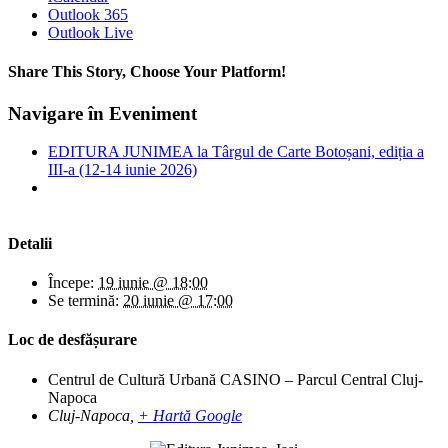
Outlook 365
Outlook Live
Share This Story, Choose Your Platform!
Facebook
X
Bluesky
Reddit
LinkedIn
WhatsApp
Telegram
Tumblr
Xing
Email
Copy
Navigare în Eveniment
Link
EDITURA JUNIMEA la Târgul de Carte Botoșani, ediția a
III-a (12-14 iunie 2026)
Detalii
Începe:
19 iunie @ 18:00
Se termină:
20 iunie @ 17:00
Loc de desfășurare
Centrul de Cultură Urbană CASINO – Parcul Central Cluj-
Napoca
Cluj-Napoca
,
+ Hartă Google