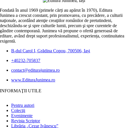
Fondată în anul 1969 (primele cărți au apărut în 1970), Editura
Junimea a crescut constant, prin promovarea, cu precădere, a culturii
naţionale, acordând atenţie creaţiilor românilor de pretutindeni,
deschizându-se şi spre culturile lumii, precum şi spre curentele de
gândire contemporană. Junimea vă propune o ofertă generoasă de
editare, având drept suport profesionalismul, experiența, continuitatea
exigentă.
B-dul Carol I, Grădina Copou, 700506, Iași
+40232-705837
contact@editurajunimea.ro
www.EdituraJunimea.ro
INFORMAŢII UTILE
Pentru autori
Colecţii
Evenimente
Revista Scriptor
Librăria „Cezar Ivănescu”