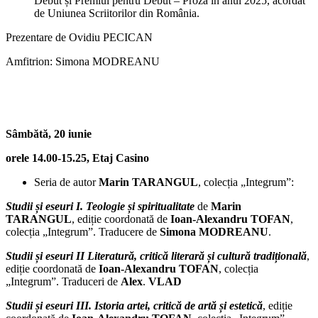
Debut și Premiul pentru Debut – Proză în anul 2025, acordat
de Uniunea Scriitorilor din România.
Prezentare de Ovidiu PECICAN
Amfitrion: Simona MODREANU
Sâmbătă, 20 iunie
orele 14.00-15.25, Etaj Casino
Seria de autor
Marin TARANGUL
, colecția „Integrum”:
Studii și eseuri I. Teologie
ș
i spiritualitate
de
Marin
TARANGUL
, ediție coordonată de
Ioan-Alexandru TOFAN
,
colecția „Integrum”. Traducere de
Simona MODREANU
.
Studii și eseuri II Literatură, critică literară și cultură tradițională
,
ediție coordonată de
Ioan-Alexandru TOFAN
, colecția
„Integrum”. Traduceri de
Alex
.
VLAD
Studii și eseuri III. Istoria artei, critică de artă și estetică
, ediție