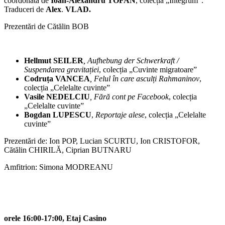
coordonată de
Ioan-Alexandru TOFAN
, colecția „Integrum”.
Traduceri de
Alex
.
VLAD.
Prezentări de Cătălin BOB
Hellmut SEILER
, Aufhebung der Schwerkraft /
Suspendarea gravitației
, colecția „Cuvinte migratoare”
Codruța VANCEA
, Felul în care asculți Rahmaninov
,
colecția „Celelalte cuvinte”
Vasile NEDELCIU
, Fără cont pe Facebook
, colecția
„Celelalte cuvinte”
Bogdan LUPESCU
,
Reportaje alese
, colecția „Celelalte
cuvinte”
Prezentări de: Ion POP, Lucian SCURTU, Ion CRISTOFOR,
Cătălin CHIRILĂ, Ciprian BUTNARU
Amfitrion: Simona MODREANU
orele 16:00-17:00, Etaj Casino