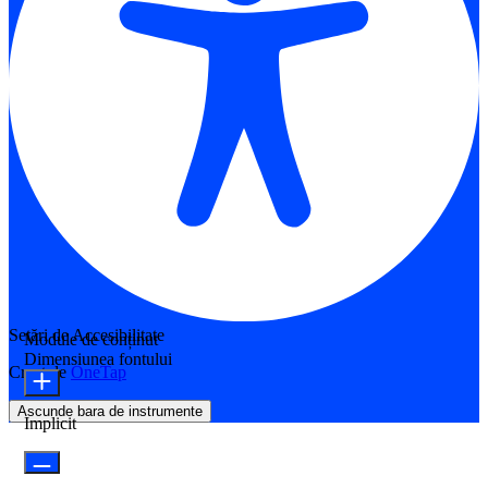
Setări de Accesibilitate
Module de conținut
Dimensiunea fontului
Creat de
OneTap
Ascunde bara de instrumente
Implicit