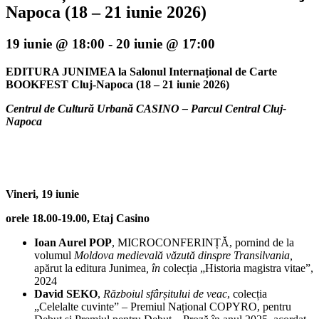
Napoca (18 – 21 iunie 2026)
19 iunie @ 18:00
-
20 iunie @ 17:00
EDITURA JUNIMEA la
Salonul Internațional de Carte
BOOKFEST Cluj-Napoca (18 – 21 iunie 2026)
Centrul de Cultură Urbană CASINO – Parcul Central Cluj-
Napoca
Vineri, 19 iunie
orele 18.00-19.00, Etaj Casino
Ioan Aurel POP
, MICROCONFERINȚĂ, pornind de la
volumul
Moldova medievală văzută dinspre Transilvania,
apărut la editura Junimea
, în
colecția „Historia magistra vitae”,
2024
David SEKO
,
Războiul sfârșitului de veac
, colecția
„Celelalte cuvinte” – Premiul Național COPYRO, pentru