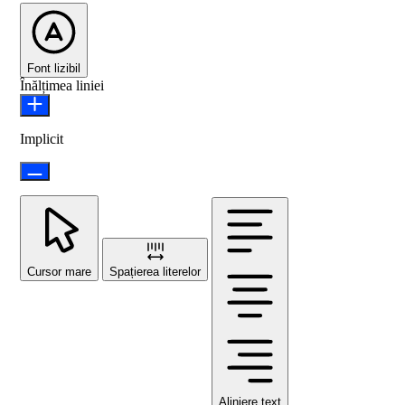
Font lizibil
Înălțimea liniei
Implicit
Cursor mare
Spațierea literelor
Aliniere text