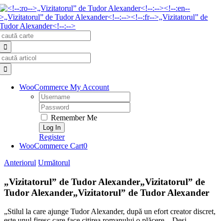
Skip
to
content
Search
for:
Search
for:
WooCommerce My Account
Username:
Password:
Remember Me
Register
WooCommerce Cart
0
Anteriorul
Următorul
„Vizitatorul” de Tudor Alexander
„Vizitatorul” de
Tudor Alexander
„Vizitatorul” de Tudor Alexander
„Stilul la care ajunge Tudor Alexander, după un efort creator discret,
este unul firesc care face citirea romanului o plăcere…Deşi