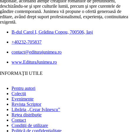
naţionale, acordând atenţie creaţiilor românilor de pretutindeni,
deschizându-se şi spre culturile lumii, precum şi spre curentele de
gândire contemporană. Junimea vă propune o ofertă generoasă de
editare, având drept suport profesionalismul, experiența, continuitatea
exigentă.
B-dul Carol I, Grădina Copou, 700506, Iași
+40232-705837
contact@editurajunimea.ro
www.EdituraJunimea.ro
INFORMAŢII UTILE
Pentru autori
Colecţii
Evenimente
Revista Scriptor
Librăria „Cezar Ivănescu”
Rețea distribuție
Contact
Condiţii de utilizare
Politică de confidențialitate