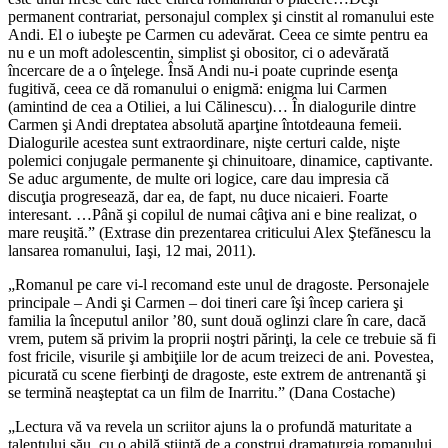
permanent contrariat, personajul complex şi cinstit al romanului este
Andi. El o iubeşte pe Carmen cu adevărat. Ceea ce simte pentru ea
nu e un moft adolescentin, simplist şi obositor, ci o adevărată
încercare de a o înţelege. Însă Andi nu-i poate cuprinde esenţa
fugitivă, ceea ce dă romanului o enigmă: enigma lui Carmen
(amintind de cea a Otiliei, a lui Călinescu)… În dialogurile dintre
Carmen şi Andi dreptatea absolută aparţine întotdeauna femeii.
Dialogurile acestea sunt extraordinare, nişte certuri calde, nişte
polemici conjugale permanente şi chinuitoare, dinamice, captivante.
Se aduc argumente, de multe ori logice, care dau impresia că
discuţia progresează, dar ea, de fapt, nu duce nicaieri. Foarte
interesant. …Până şi copilul de numai câţiva ani e bine realizat, o
mare reuşită.” (Extrase din prezentarea criticului Alex Ştefănescu la
lansarea romanului, Iaşi, 12 mai, 2011).
„Romanul pe care vi-l recomand este unul de dragoste. Personajele
principale – Andi şi Carmen – doi tineri care îşi încep cariera şi
familia la începutul anilor ’80, sunt două oglinzi clare în care, dacă
vrem, putem să privim la proprii noştri părinţi, la cele ce trebuie să fi
fost fricile, visurile şi ambiţiile lor de acum treizeci de ani. Povestea,
picurată cu scene fierbinţi de dragoste, este extrem de antrenantă şi
se termină neaşteptat ca un film de Inarritu.” (Dana Costache)
„Lectura vă va revela un scriitor ajuns la o profundă maturitate a
talentului său, cu o abilă ştiinţă de a construi dramaturgia romanului