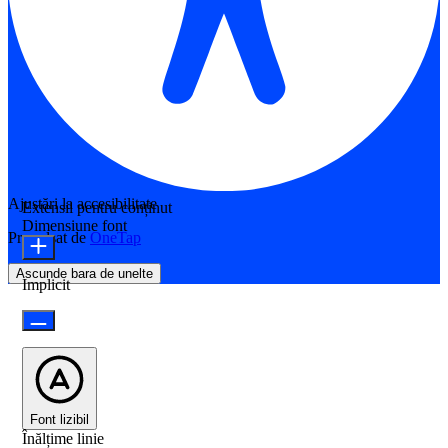
Ajustări la accesibilitate
Extensii pentru conținut
Dimensiune font
Propulsat de
OneTap
Ascunde bara de unelte
Implicit
Font lizibil
Înălțime linie