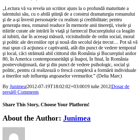
„Lectura vă va revela un scriitor ajuns la o profundă maturitate a
talentului său, cu o abilă ştiinţă de a construi dramaturgia romanului
şi de a-şi învesti personajele cu realism şi credibilitate; pentru
generaţia mea, romanul readuce în memorie anii tinereţii, visele şi
trăirile curate ale intrării în viaţă şi farmecul Bucureştiului ca leagăn
al iubirii, dar în aceeaşi măsură, vicisitudinile de ordin social, moral
şi politic ale deceniilor opt şi nouă din secolul deja trecut… Pot să vă
mai spun că acţiunea e captivantă, atât din punct de vedere temporal
şi local, căci strămută abil cititorul din România şi Bucureştiul anilor
80, în America contemporaneităţii şi înapoi, în final, în România
postrevoluţionară, dar şi din punct de vedere psihologic, social şi
politic, pentru că realizează o frescă complexă a formării individuale
a tinerilor sub influenţa angoaselor vremurilor.” (Delia Marc)
By
Junimea
|
2012-07-19T18:02:02+03:00
19 iulie 2012
|
Dosar de
presă
|
0 Comments
Share This Story, Choose Your Platform!
Facebook
X
Bluesky
Reddit
LinkedIn
WhatsApp
Telegram
Tumblr
Xing
Email
Copy
About the Author:
Junimea
Link