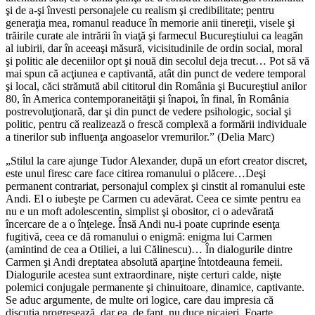
şi de a-şi învesti personajele cu realism şi credibilitate; pentru
generaţia mea, romanul readuce în memorie anii tinereţii, visele şi
trăirile curate ale intrării în viaţă şi farmecul Bucureştiului ca leagăn
al iubirii, dar în aceeaşi măsură, vicisitudinile de ordin social, moral
şi politic ale deceniilor opt şi nouă din secolul deja trecut… Pot să vă
mai spun că acţiunea e captivantă, atât din punct de vedere temporal
şi local, căci strămută abil cititorul din România şi Bucureştiul anilor
80, în America contemporaneităţii şi înapoi, în final, în România
postrevoluţionară, dar şi din punct de vedere psihologic, social şi
politic, pentru că realizează o frescă complexă a formării individuale
a tinerilor sub influenţa angoaselor vremurilor.” (Delia Marc)
„Stilul la care ajunge Tudor Alexander, după un efort creator discret,
este unul firesc care face citirea romanului o plăcere…Deşi
permanent contrariat, personajul complex şi cinstit al romanului este
Andi. El o iubeşte pe Carmen cu adevărat. Ceea ce simte pentru ea
nu e un moft adolescentin, simplist şi obositor, ci o adevărată
încercare de a o înţelege. Însă Andi nu-i poate cuprinde esenţa
fugitivă, ceea ce dă romanului o enigmă: enigma lui Carmen
(amintind de cea a Otiliei, a lui Călinescu)… În dialogurile dintre
Carmen şi Andi dreptatea absolută aparţine întotdeauna femeii.
Dialogurile acestea sunt extraordinare, nişte certuri calde, nişte
polemici conjugale permanente şi chinuitoare, dinamice, captivante.
Se aduc argumente, de multe ori logice, care dau impresia că
discuţia progresează, dar ea, de fapt, nu duce nicaieri. Foarte