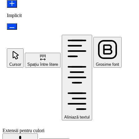
Implicit
Cursor
Spațiu între litere
Grosime font
Aliniază textul
Extensii pentru culori