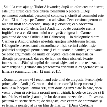
„Stilul la care ajunge Tudor Alexander, după un efort creator discret,
este unul firesc care face citirea romanului o plăcere…Deşi
permanent contrariat, personajul complex şi cinstit al romanului este
Andi. El o iubeşte pe Carmen cu adevărat. Ceea ce simte pentru ea
nu e un moft adolescentin, simplist şi obositor, ci o adevărată
încercare de a o înţelege. Însă Andi nu-i poate cuprinde esenţa
fugitivă, ceea ce dă romanului o enigmă: enigma lui Carmen
(amintind de cea a Otiliei, a lui Călinescu)… În dialogurile dintre
Carmen şi Andi dreptatea absolută aparţine întotdeauna femeii.
Dialogurile acestea sunt extraordinare, nişte certuri calde, nişte
polemici conjugale permanente şi chinuitoare, dinamice, captivante.
Se aduc argumente, de multe ori logice, care dau impresia că
discuţia progresează, dar ea, de fapt, nu duce nicaieri. Foarte
interesant. …Până şi copilul de numai câţiva ani e bine realizat, o
mare reuşită.” (Extrase din prezentarea criticului Alex Ştefănescu la
lansarea romanului, Iaşi, 12 mai, 2011).
„Romanul pe care vi-l recomand este unul de dragoste. Personajele
principale – Andi şi Carmen – doi tineri care îşi încep cariera şi
familia la începutul anilor ’80, sunt două oglinzi clare în care, dacă
vrem, putem să privim la proprii noştri părinţi, la cele ce trebuie să fi
fost fricile, visurile şi ambiţiile lor de acum treizeci de ani. Povestea,
picurată cu scene fierbinţi de dragoste, este extrem de antrenantă şi
se termină neaşteptat ca un film de Inarritu.” (Dana Costache)