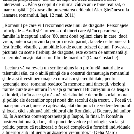
interesant. …Până şi copilul de numai câţiva ani e bine realizat, o
mare reuşită.” (Extrase din prezentarea criticului Alex Ştefănescu la
lansarea romanului, Iaşi, 12 mai, 2011).
„Romanul pe care vi-l recomand este unul de dragoste. Personajele
principale – Andi şi Carmen – doi tineri care îşi încep cariera şi
familia la începutul anilor ’80, sunt două oglinzi clare în care, dacă
vrem, putem să privim la proprii noştri părinţi, la cele ce trebuie să fi
fost fricile, visurile şi ambiţiile lor de acum treizeci de ani. Povestea,
picurată cu scene fierbinţi de dragoste, este extrem de antrenantă şi
se termină neaşteptat ca un film de Inarritu.” (Dana Costache)
„Lectura vă va revela un scriitor ajuns la o profundă maturitate a
talentului său, cu o abilă ştiinţă de a construi dramaturgia romanului
şi de a-şi învesti personajele cu realism şi credibilitate; pentru
generaţia mea, romanul readuce în memorie anii tinereţii, visele şi
trăirile curate ale intrării în viaţă şi farmecul Bucureştiului ca leagăn
al iubirii, dar în aceeaşi măsură, vicisitudinile de ordin social, moral
şi politic ale deceniilor opt şi nouă din secolul deja trecut… Pot să vă
mai spun că acţiunea e captivantă, atât din punct de vedere temporal
şi local, căci strămută abil cititorul din România şi Bucureştiul anilor
80, în America contemporaneităţii şi înapoi, în final, în România
postrevoluţionară, dar şi din punct de vedere psihologic, social şi
politic, pentru că realizează o frescă complexă a formării individuale
a tinerilor sub influenţa angoaselor vremurilor.” (Delia Marc)