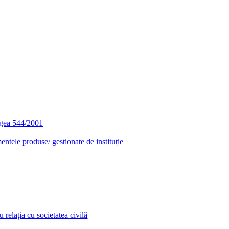
egea 544/2001
entele produse/ gestionate de instituție
relația cu societatea civilă