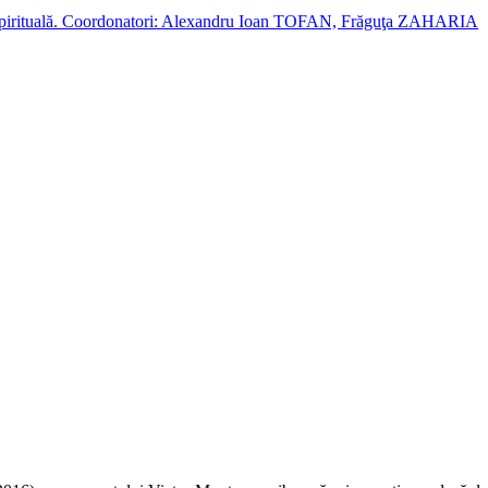
cție spirituală. Coordonatori: Alexandru Ioan TOFAN, Frăguţa ZAHARIA