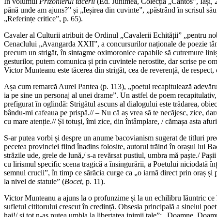
În volumul
Prizonierul tăcerii
(Ed. Junimea, Colecția „Cantos”, Iași, 
până unde am ajuns?” și „Ieșirea din cuvinte”, „păstrând în scrisul său
„Referințe critice”, p. 65).
Cavaler al Culturii atribuit de Ordinul „Cavalerii Echității” „pentru no
Cenaclului „Avangarda XXII”, a concursurilor naționale de poezie tânăr
precum un strigăt, în sintagme oximoronice capabile să cutremure liniș
gesturilor, putem comunica și prin cuvintele nerostite, dar scrise pe om
Victor Munteanu este tăcerea din strigăt, cea de reverență, de respect, 
Așa cum remarcă Aurel Pantea (p. 113), „poetul recapitulează adevăruri
ia pe sine un personaj al unei drame”. Un astfel de poem recapitulativ, 
prefigurat în oglindă: Strigătul ascuns al dialogului este trădarea, obie
bându-mi cafeaua pe prispă.// – Nu că aș vrea să te necăjesc, zice, da
cu mare atenție.// Și totuși, îmi zice, din întâmplare, / cămașa asta afur
S-ar putea vorbi și despre un anume bacovianism sugerat de titluri p
pecetea provinciei fiind înadins folosite, autorul trăind în orașul lui Ba
străzile ude, grele de lună,/ s-a revărsat pustiul, umbra mă paște./ Pașii
cu lirismul specific scena tragică a însingurării, a Poetului niciodată 
semnul crucii”, în timp ce sărăcia curge ca „o iarnă direct prin oraș și
la nivel de statuie” (
Bocet
, p. 11).
Victor Munteanu a ajuns la o profunzime și la un echilibru lăuntric ce îi
sufletul cititorului crescut în credință. Obsesia principală a sinelui poe
hai!/ și tot n-aș putea umbla la libertatea inimii tale”; „Doamne, Doamne