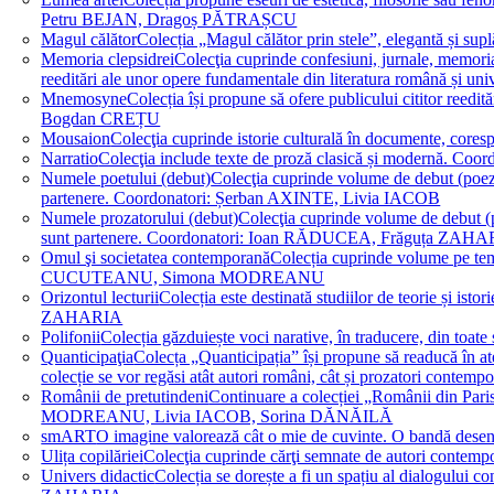
Petru BEJAN, Dragoș PĂTRAȘCU
Magul călător
Colecția „Magul călător prin stele”, elegantă și su
Memoria clepsidrei
Colecţia cuprinde confesiuni, jurnale, memorial
reeditări ale unor opere fundamentale din literatura română 
Mnemosyne
Colecția își propune să ofere publicului cititor re
Bogdan CREȚU
Mousaion
Colecţia cuprinde istorie culturală în documente, cor
Narratio
Colecţia include texte de proză clasică și modernă
Numele poetului (debut)
Colecţia cuprinde volume de debut (poezie)
partenere. Coordonatori: Șerban AXINTE, Livia IACOB
Numele prozatorului (debut)
Colecţia cuprinde volume de debut (pro
sunt partenere. Coordonatori: Ioan RĂDUCEA, Frăguța ZAH
Omul şi societatea contemporană
Colecția cuprinde volume pe teme
CUCUTEANU, Simona MODREANU
Orizontul lecturii
Colecția este destinată studiilor de teorie și i
ZAHARIA
Polifonii
Colecția găzduiește voci narative, în traducere, din 
Quanticipaţia
Colecța „Quanticipația” își propune să readucă în atenți
colecție se vor regăsi atât autori români, cât și prozatori cont
Românii de pretutindeni
Continuare a colecției „Românii din Paris
MODREANU, Livia IACOB, Sorina DĂNĂILĂ
smART
O imagine valorează cât o mie de cuvinte. O bandă des
Ulița copilăriei
Colecţia cuprinde cărţi semnate de autori contem
Univers didactic
Colecția se dorește a fi un spațiu al dialogului 