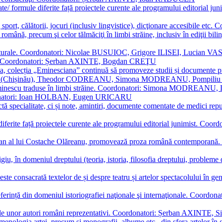
ormate/ formule diferite față proiectele curente ale programului editori
sport, călătorii, jocuri (inclusiv lingvistice), dicţionare accesibile
mba română, precum şi celor tălmăciţi în limbi străine, inclusiv în edi
i culturale. Coordonatori: Nicolae BUSUIOC, Grigore ILISEI, Lucian V
erare. Coordonatori: Șerban AXINTE, Bogdan CREŢU
ea, colecția „Eminesciana” continuă să promoveze studii și documente pri
i CIMPOI (Chișinău), Theodor CODREANU, Simona MODREANU, Pomp
 Eminescu traduse în limbi străine. Coordonatori: Simona MODREANU
oordonatori: Ioan HOLBAN, Eugen URICARU
ictă specialitate, ci și note, amintiri, documente comentate de medici 
mule diferite față proiectele curente ale programului editorial junimi
 roman al lui Costache Olăreanu, promovează proza română contempor
tigiu, în domeniul dreptului (teoria, istoria, filosofia dreptului, problem
 este consacrată textelor de și despre teatru și artelor spectacolului 
referință din domeniul istoriografiei naţionale şi internaţionale. C
tive, ale unor autori români reprezentativi. Coordonatori: Șerban AX
menologia artei, precum și monografii, albume etc., din sfera artelor în g