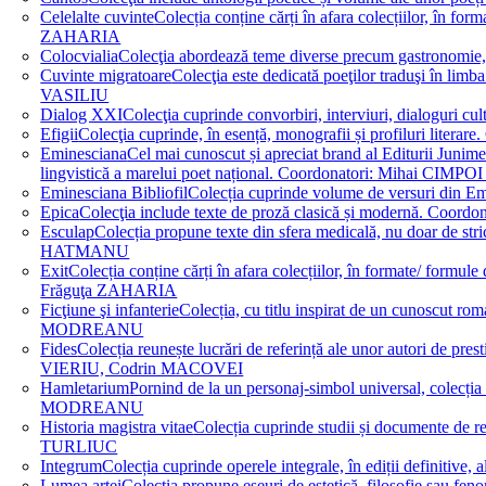
Celelalte cuvinte
Colecția conține cărți în afara colecțiilor, în f
ZAHARIA
Colocvialia
Colecţia abordează teme diverse precum gastronomie, 
Cuvinte migratoare
Colecţia este dedicată poeţilor traduşi în li
VASILIU
Dialog XXI
Colecţia cuprinde convorbiri, interviuri, dialogur
Efigii
Colecţia cuprinde, în esență, monografii și profiluri lit
Eminesciana
Cel mai cunoscut și apreciat brand al Editurii Junim
lingvistică a marelui poet național. Coordonatori: Miha
Eminesciana Bibliofil
Colecția cuprinde volume de versuri din
Epica
Colecţia include texte de proză clasică și modernă. C
Esculap
Colecția propune texte din sfera medicală, nu doar de str
HATMANU
Exit
Colecția conține cărți în afara colecțiilor, în formate/ for
Frăguţa ZAHARIA
Ficţiune şi infanterie
Colecția, cu titlu inspirat de un cunoscut
MODREANU
Fides
Colecția reunește lucrări de referință ale unor autori de pres
VIERIU, Codrin MACOVEI
Hamletarium
Pornind de la un personaj-simbol universal, colecția
MODREANU
Historia magistra vitae
Colecția cuprinde studii și documente de 
TURLIUC
Integrum
Colecția cuprinde operele integrale, în ediții defini
Lumea artei
Colecția propune eseuri de estetică, filosofie sau feno