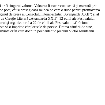
că ar fi singurul valoros. Valoarea îi este recunoscută și marcată prin
 sa de poet, cât și prestigioasa muncă pe care o duce pentru promovarea
rganul de presă al Cenaclului literar-artistic „Avangarda XXII”) și al
l de Creație Literară „Avangarda XXII”, 12 ediții ale Festivalului-
torul și organizatorul a 22 de ediții ale Festivalului „Crăciunul
ește să o imprime cărților sale de poezie. Drama căutării de sine,
 al cuvintelor în care doar un poet autentic precum Victor Munteanu