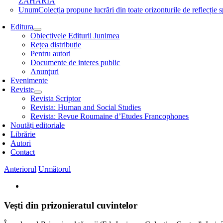
ZAHARIA
Unum
Colecția propune lucrări din toate orizonturile de refle
Editura
Obiectivele Editurii Junimea
Rețea distribuție
Pentru autori
Documente de interes public
Anunţuri
Evenimente
Reviste
Revista Scriptor
Revista: Human and Social Studies
Revista: Revue Roumaine d’Etudes Francophones
Noutăți editoriale
Librărie
Autori
Contact
Anteriorul
Următorul
View
Larger
Image
Vești din prizonieratul cuvintelor