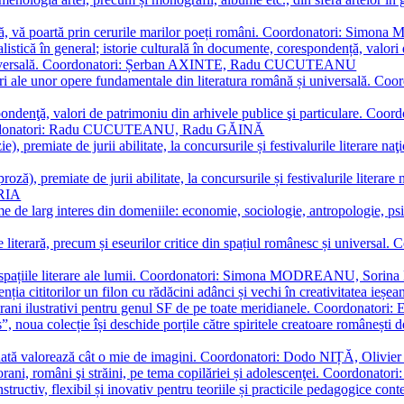
plă, vă poartă prin cerurile marilor poeți români. Coordonatori: Simon
istică în general; istorie culturală în documente, corespondență, valori 
și universală. Coordonatori: Șerban AXINTE, Radu CUCUTEANU
editări ale unor opere fundamentale din literatura română și univers
espondenţă, valori de patrimoniu din arhivele publice şi particulare.
. Coordonatori: Radu CUCUTEANU, Radu GĂINĂ
, premiate de jurii abilitate, la concursurile și festivalurile literare naţ
ză), premiate de jurii abilitate, la concursurile și festivalurile literare
ARIA
 de larg interes din domeniile: economie, sociologie, antropologie, psiho
storie literară, precum și eseurilor critice din spațiul românesc și uni
toate spațiile literare ale lumii. Coordonatori: Simona MODREANU, So
a cititorilor un filon cu rădăcini adânci și vechi în creativitatea ieșeană,
emporani ilustrativi pentru genul SF de pe toate meridianele. Coordona
”, noua colecție își deschide porțile către spiritele creatoare românești
enată valorează cât o mie de imagini. Coordonatori: Dodo NIȚĂ, Oli
porani, români şi străini, pe tema copilăriei și adolescenţei. Coordo
constructiv, flexibil și inovativ pentru teoriile și practicile pedagogi