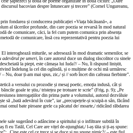
cele șaptezeci și două de poeme organizate în două cicluri: „Oare
bru discursul bacovian despre întunecare și trecere” (Cornel Ungureanu,
ale prin fondarea și conducerea publicației «Viața băcăuană», a
lum al tăcerilor profunde, din care poezia se revarsă în mod natural
metodă de comunicare, căci, la fel cum putem comunica prin absența
ine metodă de comunicare, însă cea reprezentativă pentru poezia lui
. El interoghează miturile, se adresează în mod dramatic semenilor, se
 adevărul pe umeri
, în care autorul duce un dialog răscolitor cu sinele
escheiată la piept, este cămașa lui Iuda?/ – Nu, îi răspund liniștit,
privind îndelung la cel din oglindă, și o mulțime de ochi mă urmăresc
/ – Nu, doar ți-am mai spus, zic,/ și // sorb încet din cafeaua fierbinte”.
estetică a versului cu prozodie și mesaj poetic, emoția indusă, cât și
ncile goale te știu,/ tristețea pe trotuare te scrie” (Frig, p. 9); „Pe
presiunea interogațiilor din prima parte a volumului, autorul dezvăluie
ește să „bată adevărul în cuie”, iar „precupețele-și scuipă-n sân, făcând
 numai omul bate piroane grele ca păcatul de/ moarte,/ ridicând răbdarea
le sale sugerând o adâncime a spiritului și o infiltrare subtilă în
ș fi eu Tatăl, Cel Care are vițel de-njunghiat,/ l-aș tăia și ți-aș spune:
e”; „Cine este cel ce trece și se duce și nu spune nimic?/ – este fiul