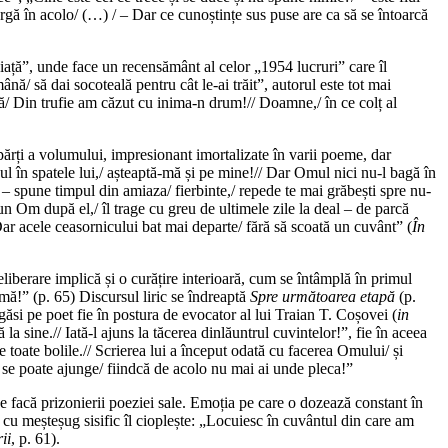
argă în acolo/ (…) / – Dar ce cunoștințe sus puse are ca să se întoarcă
viață”, unde face un recensământ al celor „1954 lucruri” care îl
ână/ să dai socoteală pentru cât le-ai trăit”, autorul este tot mai
că/ Din trufie am căzut cu inima-n drum!// Doamne,/ în ce colț al
ei părți a volumului, impresionant imortalizate în varii poeme, dar
l în spatele lui,/ așteaptă-mă și pe mine!// Dar Omul nici nu-l bagă în
– spune timpul din amiaza/ fierbinte,/ repede te mai grăbești spre nu-
 un Om după el,/ îl trage cu greu de ultimele zile la deal – de parcă
Dar acele ceasornicului bat mai departe/ fără să scoată un cuvânt” (
În
eliberare implică și o curățire interioară, cum se întâmplă în primul
mă!” (p. 65) Discursul liric se îndreaptă
Spre următoarea etapă
(p.
si pe poet fie în postura de evocator al lui Traian T. Coșovei (
in
la sine.// Iată-l ajuns la tăcerea dinlăuntrul cuvintelor!”, fie în aceea
 toate bolile.// Scrierea lui a început odată cu facerea Omului/ și
 se poate ajunge/ fiindcă de acolo nu mai ai unde pleca!”
e facă prizonierii poeziei sale. Emoția pe care o dozează constant în
e cu meșteșug sisific îl cioplește: „Locuiesc în cuvântul din care am
ii
, p. 61).