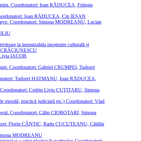
al junimist. Coordonatori: Ioan RĂDUCEA, Frăguţa
 etc. Coordonatori: Ioan RĂDUCEA, Cip IEȘAN
ţii bilingve. Coordonatori: Simona MODREANU, Lucian
ASILIU
vitoare la inepuizabila moștenire culturală și
iliu CRĂCIUNESCU
, Livia IACOB
reputați. Coordonatori: Gabriel CRUMPEI, Tudorel
st. Coordonatori: Tudorel HATMANU, Ioan RĂDUCEA,
ană. Coordonatori: Codrin Liviu CUŢITARU, Simona
e de morală, practică judiciară etc.) Coordonatori: Vlad
în general. Coordonatori: Călin CIOBOTARI, Simona
oordonatori: Florin CÂNTIC, Radu CUCUTEANU, Cătălin
INTE, Simona MODREANU
eneral și a celor plastice în particular. Coordonatori: