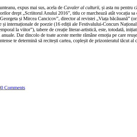
Munteanu, expus mai sus, acela de
Cavaler al culturii
, și asta nu pentru 
iitorilor drept „Scriitorul Anului 2016”, titlu ce marchează atât vocația
le „Georgeta și Mircea Cancicov”, director al revistei „Viața băcăuană” (o
e și internaționale de poezie (16 ediții ale Festivalului-Concurs Naționa
ral la viitor”), tabere de creație literar-artistică, este, totodată, iniția
ții anuale. Dar dincolo de toate aceste merite rămâne emoția pe care reuș
 intense te determină să recitești cartea, copleșit de prizonieratul tăcut
|
0 Comments