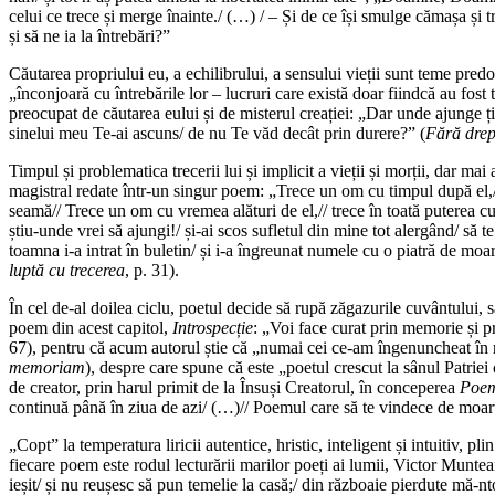
celui ce trece și merge înainte./ (…) / – Și de ce își smulge cămașa și 
și să ne ia la întrebări?”
Căutarea propriului eu, a echilibrului, a sensului vieții sunt teme pred
„înconjoară cu întrebările lor – lucruri care există doar fiindcă au fost 
preocupat de căutarea eului și de misterul creației: „Dar unde ajunge ț
sinelui meu Te-ai ascuns/ de nu Te văd decât prin durere?” (
Fără drep
Timpul și problematica trecerii lui și implicit a vieții și morții, dar ma
magistral redate într-un singur poem: „Trece un om cu timpul după el,/
seamă// Trece un om cu vremea alături de el,// trece în toată puterea c
știu-unde vrei să ajungi!/ și-ai scos sufletul din mine tot alergând/ să 
toamna i-a intrat în buletin/ și i-a îngreunat numele cu o piatră de moa
luptă cu trecerea
, p. 31).
În cel de-al doilea ciclu, poetul decide să rupă zăgazurile cuvântului, s
poem din acest capitol,
Introspecție
: „Voi face curat prin memorie și p
67), pentru că acum autorul știe că „numai cei ce-am îngenuncheat în r
memoriam
), despre care spune că este „poetul crescut la sânul Patriei c
de creator, prin harul primit de la Însuși Creatorul, în conceperea
Poem
continuă până în ziua de azi/ (…)// Poemul care să te vindece de moart
„Copt” la temperatura liricii autentice, hristic, inteligent și intuitiv, pli
fiecare poem este rodul lecturării marilor poeți ai lumii, Victor Muntea
ieșit/ și nu reușesc să pun temelie la casă;/ din războaie pierdute mă-nto