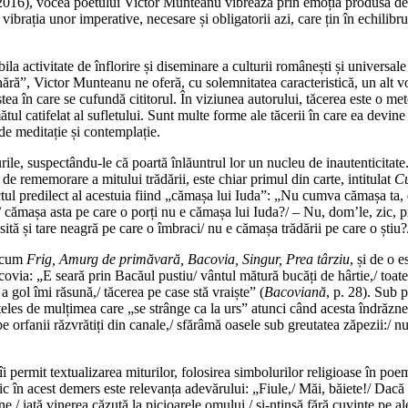
2016), vocea poetului Victor Munteanu vibrează prin emoția produsă de 
 vibrația unor imperative, necesare și obligatorii azi, care țin în echili
bila activitate de înflorire și diseminare a culturii românești și univers
ă”, Victor Munteanu ne oferă, cu solemnitatea caracteristică, un alt vo
tea în care se cufundă cititorul. În viziunea autorului, tăcerea este o 
ătul catifelat al sufletului. Sunt multe forme ale tăcerii în care ea dev
de meditație și contemplație.
le, suspectându-le că poartă înlăuntrul lor un nucleu de inautenticitate
de rememorare a mitului trădării, este chiar primul din carte, intitulat
Cu
ctul predilect al acestuia fiind „cămașa lui Iuda”: „Nu cumva cămașa ta, d
r/ cămașa asta pe care o porți nu e cămașa lui Iuda?/ – Nu, dom’le, zic, 
isită și tare neagră pe care o îmbraci/ nu e cămașa trădării pe care o știu?
recum
Frig, Amurg de primăvară, Bacovia, Singur, Prea târziu
, și de o 
covia: „E seară prin Bacăul pustiu/ vântul mătură bucăți de hârtie,/ toate bă
 a gol îmi răsună,/ tăcerea pe case stă vraiște” (
Bacoviană
, p. 28). Sub 
înțeles de mulțimea care „se strânge ca la urs” atunci când acesta îndrăzn
 pe orfanii răzvrătiți din canale,/ sfărâmă oasele sub greutatea zăpezii:/
 permit textualizarea miturilor, folosirea simbolurilor religioase în poeme
tic în acest demers este relevanța adevărului: „Fiule,/ Măi, băiete!/ Dacă a
,/ iată vinerea căzută la picioarele omului,/ și-ntinsă fără cuvinte pe ale