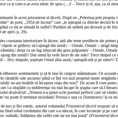
trece ca și cum n-ar avea nimic de spus (…)/ – Trece și el, așa, ca să me
ominante în acest prizonierat al tăcerii. După un „Pelerinaj prin propria 
trăite” de poet, „1954 de lucruri” care „te așteaptă cu diferite decizii în m
ipătul ce mi se afundă în suflet?/ Purtător de umbră am devenit și de fri
t de apel
, p. 29).
i ales constanta interiorizare în tăcere, iată alte teme predilecte ale prim
 clipele se grăbesc să-l ajungă din urmă:/ – Omule, Omule – strigă timpu
uvântului,/ drept ca un fag izbucnit din gura prăpastiei/ – Omule, Omule 
te ajung din urmă!// Dar omul își vede încet de ale sale// Trece timpul cu
ră/ – Hei, timpule, șoptește Omul abia auzit,/ așteaptă-mă și pe mine!// 
ă elibereze sentimentele și să le lase în curgere mântuitoare. Or această 
rin cămările sale ascunse/ până ce îmi voi auzi propriul nume strigându-
afală/ ne-am hotărât să începem viața din nou!” De acum îl vom putea gă
are l-a răsplătit cu indiferența/ nu mai încape în șoapta care să-l întoarcă 
ului desăvârșit
: „Nimeni n-a putut scrie poemul perfect/ care să vindece
e/ nu poate fi terminat niciodată// Poezia e una cu Dumnezeu:/ la ea nu
n de tact și fler estetic, autorul volumului
Prizonierul tăcerii
reușește să n
nu fiind robul cuvântului din care s-a născut, în care locuiește și pe car
rc osândit,/ înălțimea din suflet este iar tot mai joasă” (
Prizonierul tăcer