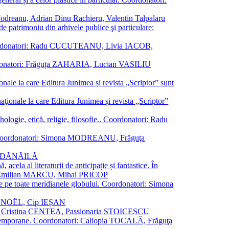
a Modreanu, Adrian Dinu Rachieru, Valentin Talpalaru
de patrimoniu din arhivele publice şi particulare;
ală. Coordonatori: Radu CUCUTEANU, Livia IACOB,
 Coordonatori: Frăguța ZAHARIA, Lucian VASILIU
ionale la care Editura Junimea și revista „Scriptor” sunt
 naţionale la care Editura Junimea și revista „Scriptor”
logie, etică, religie, filosofie.. Coordonatori: Radu
versal. Coordonatori: Simona MODREANU, Frăguţa
rina DĂNĂILĂ
 acela al literaturii de anticipație și fantastice. În
tori: Emilian MARCU, Mihai PRICOP
 de pe toate meridianele globului. Coordonatori: Simona
vier NOËL, Cip IEȘAN
natori: Cristina CENTEA, Passionaria STOICESCU
ce contemporane. Coordonatori: Caliopia TOCALĂ, Frăguţa