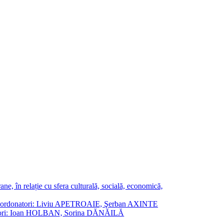
ne, în relație cu sfera culturală, socială, economică,
ane. Coordonatori: Liviu APETROAIE, Şerban AXINTE
ordonatori: Ioan HOLBAN, Sorina DĂNĂILĂ