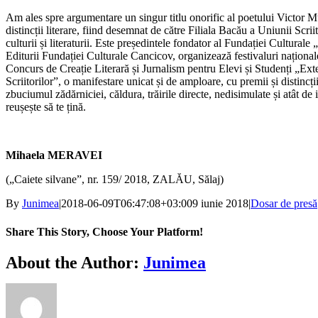
Am ales spre argumentare un singur titlu onorific al poetului Victor 
distincții literare, fiind desemnat de către Filiala Bacău a Uniunii Scr
culturii și literaturii. Este președintele fondator al Fundației Cultura
Editurii Fundației Culturale Cancicov, organizează festivaluri național
Concurs de Creație Literară și Jurnalism pentru Elevi și Studenți „Extempo
Scriitorilor”, o manifestare unicat și de amploare, cu premii și distinc
zbuciumul zădărniciei, căldura, trăirile directe, nedisimulate și atât de
reușește să te țină.
Mihaela MERAVEI
(„Caiete silvane”, nr. 159/ 2018, ZALĂU, Sălaj)
By
Junimea
|
2018-06-09T06:47:08+03:00
9 iunie 2018
|
Dosar de presă
Share This Story, Choose Your Platform!
Facebook
X
Bluesky
Reddit
LinkedIn
WhatsApp
Telegram
Tumblr
Xing
Email
Copy
About the Author:
Junimea
Link