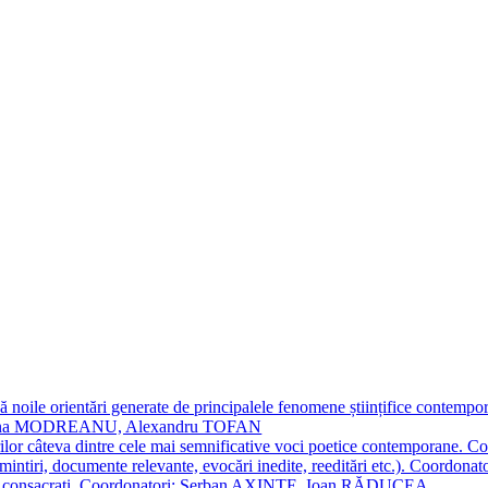
 noile orientări generate de principalele fenomene științifice contempora
Simona MODREANU, Alexandru TOFAN
titorilor câteva dintre cele mai semnificative voci poetice contempor
i (amintiri, documente relevante, evocări inedite, reeditări etc.). Co
poeți consacraţi. Coordonatori: Șerban AXINTE, Ioan RĂDUCEA