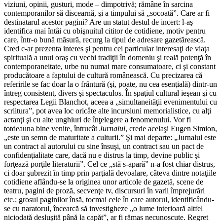
viziuni, opinii, gusturi, mode – dimpotrivă; rămâne în sarcina
contemporanilor să discearnă, şi a timpului să „socoată”. Care ar fi
destinatarul acestor pagini? Are un statut destul de incert: l-aş
identifica mai întâi cu obişnuitul cititor de cotidiene, motiv pentru
care, într-o bună măsură, recurg la tipul de adresare gazetărească.
Cred c-ar prezenta interes şi pentru cei particular interesaţi de viaţa
spirituală a unui oraş cu vechi tradiţii în domeniu şi reală potenţă în
contemporaneitate, urbe nu numai mare consumatoare, ci şi constant
producătoare a faptului de cultură românească. Cu precizarea că
referirile se fac doar la o frântură (şi, poate, nu cea esenţială) dintr-un
întreg consistent, divers şi spectaculos. În spaţiul cultural ieşean şi cu
respectarea Legii Blanchot, aceea a „simultaneităţii evenimentului cu
scriitura”, pot avea loc oricâte alte incursiuni memorialistice, cu alţi
actanţi şi cu alte unghiuri de înţelegere a fenomenului. Vor fi
totdeauna bine venite, întrucât
Jurnalul
, crede acelaşi Eugen Simion,
„este un semn de maturitate a culturii.” Şi mai departe: „Jurnalul este
un contract al autorului cu sine însuşi, un contract sau un pact de
confidenţialitate care, dacă nu e distrus la timp, devine public şi
forţează porţile literaturii”. Cel ce „stă s-apară” n-a fost chiar distrus,
ci doar şubrezit în timp prin parţială devoalare, câteva dintre notaţiile
cotidiene aflându-se la originea unor articole de gazetă, scene de
teatru, pagini de proză, secvenţe tv, discursuri în varii împrejurări
etc.; grosul paginilor însă, tocmai cele în care autorul, identificându-
se cu naratorul, încearcă să investigheze „o lume interioară altfel
niciodată desluşită până la capăt”, ar fi rămas necunoscute. Regret