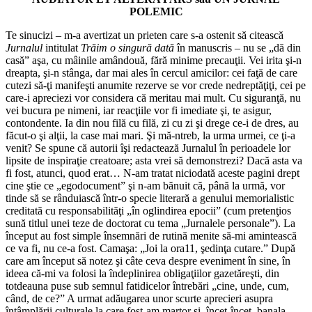
POLEMIC
Te sinucizi – m-a avertizat un prieten care s-a ostenit să citească
Jurnalul
intitulat
Trăim o singură dată
în manuscris – nu se „dă din
casă” aşa, cu mâinile amândouă, fără minime precauţii. Vei irita şi-n
dreapta, şi-n stânga, dar mai ales în cercul amicilor: cei faţă de care
cutezi să-ţi manifeşti anumite rezerve se vor crede nedreptăţiţi, cei pe
care-i apreciezi vor considera că meritau mai mult. Cu siguranţă, nu
vei bucura pe nimeni, iar reacţiile vor fi imediate şi, te asigur,
contondente. Ia din nou filă cu filă, zi cu zi şi drege ce-i de dres, au
făcut-o şi alţii, la case mai mari. Şi mă-ntreb, la urma urmei, ce ţi-a
venit? Se spune că autorii îşi redactează Jurnalul în perioadele lor
lipsite de inspiraţie creatoare; asta vrei să demonstrezi? Dacă asta va
fi fost, atunci, quod erat… N-am tratat niciodată aceste pagini drept
cine ştie ce „egodocument” şi n-am bănuit că, până la urmă, vor
tinde să se rânduiască într-o specie literară a genului memorialistic
creditată cu responsabilităţi „în oglindirea epocii” (cum pretenţios
sună titlul unei teze de doctorat cu tema „Jurnalele personale”). La
început au fost simple însemnări de rutină menite să-mi amintească
ce va fi, nu ce-a fost. Camaşa: „Joi la ora11, şedinţa cutare.” După
care am început să notez şi câte ceva despre eveniment în sine, în
ideea că-mi va folosi la îndeplinirea obligaţiilor gazetăreşti, din
totdeauna puse sub semnul fatidicelor întrebări „cine, unde, cum,
când, de ce?” A urmat adăugarea unor scurte aprecieri asupra
întâmplării culturale la care fost-am martor şi, încet-încet, banala