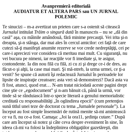
Avanpremieră editorială
AUDIATUR ET ALTERA PARS sau UN JURNAL
POLEMIC
Te sinucizi – m-a avertizat un prieten care s-a ostenit să citească
Jurnalul
intitulat
Trăim o singură dată
în manuscris – nu se „dă din
casă” aşa, cu mâinile amândouă, fără minime precauţii. Vei irita şi-n
dreapta, şi-n stânga, dar mai ales în cercul amicilor: cei faţă de care
cutezi să-ţi manifeşti anumite rezerve se vor crede nedreptăţiţi, cei pe
care-i apreciezi vor considera că meritau mai mult. Cu siguranţă, nu
vei bucura pe nimeni, iar reacţiile vor fi imediate şi, te asigur,
contondente. Ia din nou filă cu filă, zi cu zi şi drege ce-i de dres, au
făcut-o şi alţii, la case mai mari. Şi mă-ntreb, la urma urmei, ce ţi-a
venit? Se spune că autorii îşi redactează Jurnalul în perioadele lor
lipsite de inspiraţie creatoare; asta vrei să demonstrezi? Dacă asta va
fi fost, atunci, quod erat… N-am tratat niciodată aceste pagini drept
cine ştie ce „egodocument” şi n-am bănuit că, până la urmă, vor
tinde să se rânduiască într-o specie literară a genului memorialistic
creditată cu responsabilităţi „în oglindirea epocii” (cum pretenţios
sună titlul unei teze de doctorat cu tema „Jurnalele personale”). La
început au fost simple însemnări de rutină menite să-mi amintească
ce va fi, nu ce-a fost. Camaşa: „Joi la ora11, şedinţa cutare.” După
care am început să notez şi câte ceva despre eveniment în sine, în
ideea că-mi va folosi la îndeplinirea obligaţiilor gazetăreşti, din