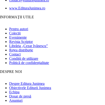
contact@editurajunimea.ro
www.EdituraJunimea.ro
INFORMAŢII UTILE
Pentru autori
Colecţii
Evenimente
Revista Scriptor
Librăria „Cezar Ivănescu”
Rețea distribuție
Contact
Condiţii de utilizare
Politică de confidențialitate
DESPRE NOI
Despre Editura Junimea
Obiectivele Editurii Junimea
Echipa
Dosar de presă
Anunţuri