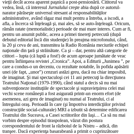
vieţii decât aceea aparent paşnică a post-pensionării. Cititorul va
vedea, însă, că interesul
Jurnalului
creşte abia după ce autorul-
narator părăseşte universul stresant al responsabilităţilor
administrative, având răgaz mai mult pentru a întreba, a iscodi, a
afla, a încerca să înţeleagă şi, mai ales, să se auto-înţeleagă. Oricum,
rămân ratate (memorialistic) perioade de mai mare interes. Cum ar fi,
pentru un anumit public, aceea a primei tinereţi petrecută (după
debutul editorial încă din studenţie) în preajma microfonului, când,
la 20 şi ceva de ani, transmitea la Radio România meciurile echipei
naţionale din ţară şi străinătate. Ca şi – dar, pentru altă categorie de
cititori – lupta (că luptă a fost!) de acum aproape jumătate de veac
pentru înfiinţarea revistei „Cronica”. Apoi, a Editurii „Junimea ”, pe
care a condus-o un deceniu, cu rezultate notabile, în pofida apăsării
unei (de fapt, „unor”) cenzuri astăzi greu, dacă nu chiar imposibil,
de imaginat. Şi mai spectaculoşi cei 11 ani petrecuţi la direcţiunea
Teatrului Naţional (1979-1990), când statul a decis să nu mai
subvenţioneze instituţiile de spectacole şi supravieţuirea celei mai
vechi scene româneşti a fost asigurată printr-un enorm efort (de
asemenea, azi greu de imaginat) nu numai al Teatrului, ci al
întregului oraş. Perioadă în care (şi împotriva interdicţiilor privind
construcţiile social-culturale) MRI a izbutit să determine edificarea
Teatrului din Suceava, a Casei scriitorilor din Iaşi… Ca să nu mai
vorbim despre episodul tiraspolean, văzut din postura
corespondentului de front la războiul de la Nistru – adică, din
tranşee. Dacă experienţa basarabeană a primit o cuprinzătoare