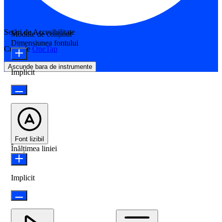
Setări de Accesibilitate
Module de conținut
Dimensiunea fontului
Creat de
OneTap
Ascunde bara de instrumente
Implicit
Font lizibil
Înălțimea liniei
Implicit