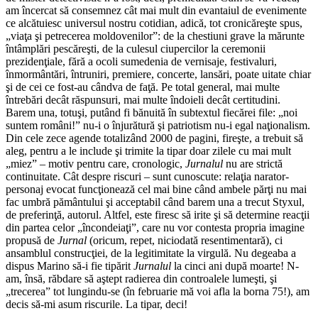
am încercat să consemnez cât mai mult din evantaiul de evenimente
ce alcătuiesc universul nostru cotidian, adică, tot cronicăreşte spus,
„viaţa şi petrecerea moldovenilor”: de la chestiuni grave la mărunte
întâmplări pescăreşti, de la culesul ciupercilor la ceremonii
prezidenţiale, fără a ocoli sumedenia de vernisaje, festivaluri,
înmormântări, întruniri, premiere, concerte, lansări, poate uitate chiar
şi de cei ce fost-au cândva de faţă. Pe total general, mai multe
întrebări decât răspunsuri, mai multe îndoieli decât certitudini.
Barem una, totuşi, putând fi bănuită în subtextul fiecărei file: „noi
suntem români!” nu-i o înjurătură şi patriotism nu-i egal naţionalism.
Din cele zece agende totalizând 2000 de pagini, fireşte, a trebuit să
aleg, pentru a le include şi trimite la tipar doar zilele cu mai mult
„miez” – motiv pentru care, cronologic,
Jurnalul
nu are strictă
continuitate. Cât despre riscuri – sunt cunoscute: relaţia narator-
personaj evocat funcţionează cel mai bine când ambele părţi nu mai
fac umbră pământului şi acceptabil când barem una a trecut Styxul,
de preferinţă, autorul. Altfel, este firesc să irite şi să determine reacţii
din partea celor „încondeiaţi”, care nu vor contesta propria imagine
propusă de
Jurnal
(oricum, repet, niciodată resentimentară), ci
ansamblul construcţiei, de la legitimitate la virgulă. Nu degeaba a
dispus Marino să-i fie tipărit
Jurnalul
la cinci ani după moarte! N-
am, însă, răbdare să aştept radierea din controalele lumeşti, şi
„trecerea” tot lungindu-se (în februarie mă voi afla la borna 75!), am
decis să-mi asum riscurile. La tipar, deci!