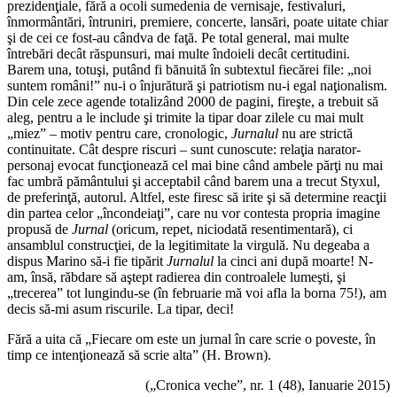
prezidenţiale, fără a ocoli sumedenia de vernisaje, festivaluri,
înmormântări, întruniri, premiere, concerte, lansări, poate uitate chiar
şi de cei ce fost-au cândva de faţă. Pe total general, mai multe
întrebări decât răspunsuri, mai multe îndoieli decât certitudini.
Barem una, totuşi, putând fi bănuită în subtextul fiecărei file: „noi
suntem români!” nu-i o înjurătură şi patriotism nu-i egal naţionalism.
Din cele zece agende totalizând 2000 de pagini, fireşte, a trebuit să
aleg, pentru a le include şi trimite la tipar doar zilele cu mai mult
„miez” – motiv pentru care, cronologic,
Jurnalul
nu are strictă
continuitate. Cât despre riscuri – sunt cunoscute: relaţia narator-
personaj evocat funcţionează cel mai bine când ambele părţi nu mai
fac umbră pământului şi acceptabil când barem una a trecut Styxul,
de preferinţă, autorul. Altfel, este firesc să irite şi să determine reacţii
din partea celor „încondeiaţi”, care nu vor contesta propria imagine
propusă de
Jurnal
(oricum, repet, niciodată resentimentară), ci
ansamblul construcţiei, de la legitimitate la virgulă. Nu degeaba a
dispus Marino să-i fie tipărit
Jurnalul
la cinci ani după moarte! N-
am, însă, răbdare să aştept radierea din controalele lumeşti, şi
„trecerea” tot lungindu-se (în februarie mă voi afla la borna 75!), am
decis să-mi asum riscurile. La tipar, deci!
Fără a uita că „Fiecare om este un jurnal în care scrie o poveste, în
timp ce intenţionează să scrie alta” (H. Brown).
(„Cronica veche”, nr. 1 (48), Ianuarie 2015)