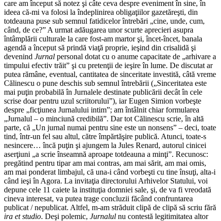
care am început să notez şi câte ceva despre eveniment în sine, în
ideea că-mi va folosi la îndeplinirea obligaţiilor gazetăreşti, din
totdeauna puse sub semnul fatidicelor întrebări „cine, unde, cum,
când, de ce?” A urmat adăugarea unor scurte aprecieri asupra
întâmplării culturale la care fost-am martor şi, încet-încet, banala
agendă a început să prindă viaţă proprie, ieşind din crisalidă şi
devenind
Jurnal
personal dotat cu o anume capacitate de „arhivare a
timpului efectiv trăit” şi cu pretenţii de ieşire în lume. De discutat ar
putea rămâne, eventual, cantitatea de sinceritate investită, câtă vreme
Călinescu o pune deschis sub semnul întrebării („Sinceritatea este
mai puţin probabilă în Jurnalele destinate publicării decât în cele
scrise doar pentru uzul scriitorului”), iar Eugen Simion vorbeşte
despre „ficţiunea Jurnalului intim”; am întâlnit chiar formularea
„Jurnalul – o minciună credibilă”. Dar tot Călinescu scrie, în altă
parte, că „Un jurnal numai pentru sine este un nonsens” – deci, toate
tind, într-un fel sau altul, către împărtăşire publică. Atunci, toate-s
nesincere… încă puţin şi ajungem la Jules Renard, autorul cinicei
aserţiuni „a scrie înseamnă aproape totdeauna a minţi”. Recunosc:
pregătind pentru tipar am mai contras, am mai sărit, am mai omis,
am mai ponderat limbajul, că una-i când vorbeşti cu tine însuţi, alta-i
când ieşi în Agora. La invitaţia directorului Arhivelor Statului, voi
depune cele 11 caiete la instituţia domniei sale, şi, de va fi vreodată
cineva interesat, va putea trage concluzii făcând confruntarea
publicat / nepublicat. Altfel, m-am străduit clipă de clipă să scriu fără
ira et studio
. Deşi polemic,
Jurnalul
nu contestă legitimitatea altor