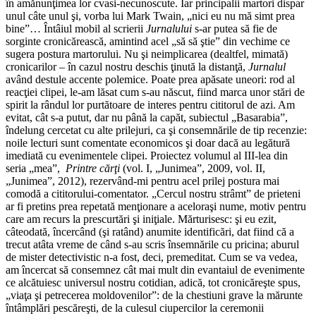
în amănunţimea lor cvasi-necunoscute. Iar principalii martori dispar
unul câte unul şi, vorba lui Mark Twain, „nici eu nu mă simt prea
bine”… Întâiul mobil al scrierii
Jurnalului
s-ar putea să fie de
sorginte cronicărească, amintind acel „să să ştie” din vechime ce
sugera postura martorului. Nu şi neimplicarea (dealtfel, mimată)
cronicarilor – în cazul nostru deschis ţinută la distanţă,
Jurnalul
având destule accente polemice. Poate prea apăsate uneori: rod al
reacţiei clipei, le-am lăsat cum s-au născut, fiind marca unor stări de
spirit la rândul lor purtătoare de interes pentru cititorul de azi. Am
evitat, cât s-a putut, dar nu până la capăt, subiectul „Basarabia”,
îndelung cercetat cu alte prilejuri, ca şi consemnările de tip recenzie:
noile lecturi sunt comentate economicos şi doar dacă au legătură
imediată cu evenimentele clipei. Proiectez volumul al III-lea din
seria „mea”,
Printre cărţi
(vol. I, „Junimea”, 2009, vol. II,
„Junimea”, 2012), rezervând-mi pentru acel prilej postura mai
comodă a cititorului-comentator. „Cercul nostru strâmt” de prieteni
ar fi pretins prea repetată menţionare a aceloraşi nume, motiv pentru
care am recurs la prescurtări şi iniţiale. Mărturisesc: şi eu ezit,
câteodată, încercând (şi ratând) anumite identificări, dat fiind că a
trecut atâta vreme de când s-au scris însemnările cu pricina; aburul
de mister detectivistic n-a fost, deci, premeditat. Cum se va vedea,
am încercat să consemnez cât mai mult din evantaiul de evenimente
ce alcătuiesc universul nostru cotidian, adică, tot cronicăreşte spus,
„viaţa şi petrecerea moldovenilor”: de la chestiuni grave la mărunte
întâmplări pescăreşti, de la culesul ciupercilor la ceremonii