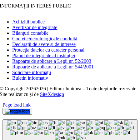
INFORMAȚII INTERES PUBLIC
Achiziții publice
Avertizor de integritate
Bilanțuri contabile
Cod etic/deontologic/de conduită
Declarații de avere și de interese
Protecția datelor cu caracter personal
Planul de integritate al instituției
Rapoarte de aplicare a Legii nr. 52/2003
Rapoarte de aplicare a Legii nr. 544/2001
Solicitare informații
Buletin informativ
© Copyright
20262026 | Editura Junimea – Toate drepturile rezervate |
Site realizat cu
și
de
SiteXdesign
Page load link