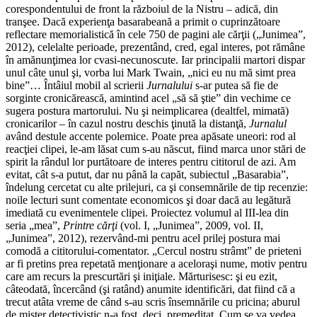
corespondentului de front la războiul de la Nistru – adică, din
tranşee. Dacă experienţa basarabeană a primit o cuprinzătoare
reflectare memorialistică în cele 750 de pagini ale cărţii („Junimea”,
2012), celelalte perioade, prezentând, cred, egal interes, pot rămâne
în amănunţimea lor cvasi-necunoscute. Iar principalii martori dispar
unul câte unul şi, vorba lui Mark Twain, „nici eu nu mă simt prea
bine”… Întâiul mobil al scrierii
Jurnalului
s-ar putea să fie de
sorginte cronicărească, amintind acel „să să ştie” din vechime ce
sugera postura martorului. Nu şi neimplicarea (dealtfel, mimată)
cronicarilor – în cazul nostru deschis ţinută la distanţă,
Jurnalul
având destule accente polemice. Poate prea apăsate uneori: rod al
reacţiei clipei, le-am lăsat cum s-au născut, fiind marca unor stări de
spirit la rândul lor purtătoare de interes pentru cititorul de azi. Am
evitat, cât s-a putut, dar nu până la capăt, subiectul „Basarabia”,
îndelung cercetat cu alte prilejuri, ca şi consemnările de tip recenzie:
noile lecturi sunt comentate economicos şi doar dacă au legătură
imediată cu evenimentele clipei. Proiectez volumul al III-lea din
seria „mea”,
Printre cărţi
(vol. I, „Junimea”, 2009, vol. II,
„Junimea”, 2012), rezervând-mi pentru acel prilej postura mai
comodă a cititorului-comentator. „Cercul nostru strâmt” de prieteni
ar fi pretins prea repetată menţionare a aceloraşi nume, motiv pentru
care am recurs la prescurtări şi iniţiale. Mărturisesc: şi eu ezit,
câteodată, încercând (şi ratând) anumite identificări, dat fiind că a
trecut atâta vreme de când s-au scris însemnările cu pricina; aburul
de mister detectivistic n-a fost, deci, premeditat. Cum se va vedea,