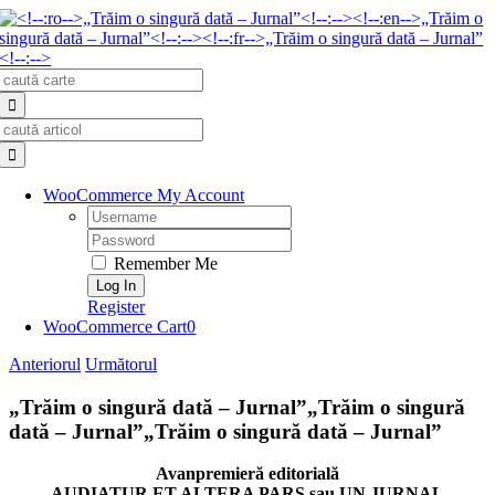
Skip
to
content
Search
for:
Search
for:
WooCommerce My Account
Username:
Password:
Remember Me
Register
WooCommerce Cart
0
Anteriorul
Următorul
„Trăim o singură dată – Jurnal”
„Trăim o singură
dată – Jurnal”
„Trăim o singură dată – Jurnal”
Avanpremieră editorială
AUDIATUR ET ALTERA PARS sau UN JURNAL