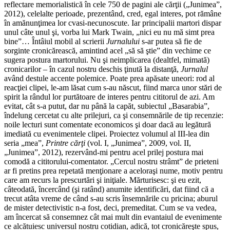
reflectare memorialistică în cele 750 de pagini ale cărţii („Junimea”,
2012), celelalte perioade, prezentând, cred, egal interes, pot rămâne
în amănunţimea lor cvasi-necunoscute. Iar principalii martori dispar
unul câte unul şi, vorba lui Mark Twain, „nici eu nu mă simt prea
bine”… Întâiul mobil al scrierii
Jurnalului
s-ar putea să fie de
sorginte cronicărească, amintind acel „să să ştie” din vechime ce
sugera postura martorului. Nu şi neimplicarea (dealtfel, mimată)
cronicarilor – în cazul nostru deschis ţinută la distanţă,
Jurnalul
având destule accente polemice. Poate prea apăsate uneori: rod al
reacţiei clipei, le-am lăsat cum s-au născut, fiind marca unor stări de
spirit la rândul lor purtătoare de interes pentru cititorul de azi. Am
evitat, cât s-a putut, dar nu până la capăt, subiectul „Basarabia”,
îndelung cercetat cu alte prilejuri, ca şi consemnările de tip recenzie:
noile lecturi sunt comentate economicos şi doar dacă au legătură
imediată cu evenimentele clipei. Proiectez volumul al III-lea din
seria „mea”,
Printre cărţi
(vol. I, „Junimea”, 2009, vol. II,
„Junimea”, 2012), rezervând-mi pentru acel prilej postura mai
comodă a cititorului-comentator. „Cercul nostru strâmt” de prieteni
ar fi pretins prea repetată menţionare a aceloraşi nume, motiv pentru
care am recurs la prescurtări şi iniţiale. Mărturisesc: şi eu ezit,
câteodată, încercând (şi ratând) anumite identificări, dat fiind că a
trecut atâta vreme de când s-au scris însemnările cu pricina; aburul
de mister detectivistic n-a fost, deci, premeditat. Cum se va vedea,
am încercat să consemnez cât mai mult din evantaiul de evenimente
ce alcătuiesc universul nostru cotidian, adică, tot cronicăreşte spus,