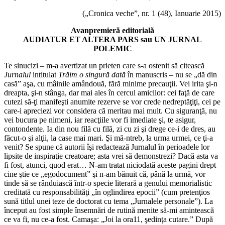
(„Cronica veche”, nr. 1 (48), Ianuarie 2015)
Avanpremieră editorială
AUDIATUR ET ALTERA PARS sau UN JURNAL
POLEMIC
Te sinucizi – m-a avertizat un prieten care s-a ostenit să citească
Jurnalul
intitulat
Trăim o singură dată
în manuscris – nu se „dă din
casă” aşa, cu mâinile amândouă, fără minime precauţii. Vei irita şi-n
dreapta, şi-n stânga, dar mai ales în cercul amicilor: cei faţă de care
cutezi să-ţi manifeşti anumite rezerve se vor crede nedreptăţiţi, cei pe
care-i apreciezi vor considera că meritau mai mult. Cu siguranţă, nu
vei bucura pe nimeni, iar reacţiile vor fi imediate şi, te asigur,
contondente. Ia din nou filă cu filă, zi cu zi şi drege ce-i de dres, au
făcut-o şi alţii, la case mai mari. Şi mă-ntreb, la urma urmei, ce ţi-a
venit? Se spune că autorii îşi redactează Jurnalul în perioadele lor
lipsite de inspiraţie creatoare; asta vrei să demonstrezi? Dacă asta va
fi fost, atunci, quod erat… N-am tratat niciodată aceste pagini drept
cine ştie ce „egodocument” şi n-am bănuit că, până la urmă, vor
tinde să se rânduiască într-o specie literară a genului memorialistic
creditată cu responsabilităţi „în oglindirea epocii” (cum pretenţios
sună titlul unei teze de doctorat cu tema „Jurnalele personale”). La
început au fost simple însemnări de rutină menite să-mi amintească
ce va fi, nu ce-a fost. Camaşa: „Joi la ora11, şedinţa cutare.” După