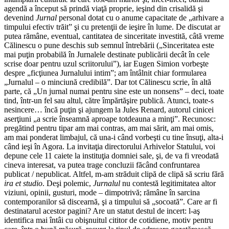
agendă a început să prindă viaţă proprie, ieşind din crisalidă şi
devenind
Jurnal
personal dotat cu o anume capacitate de „arhivare a
timpului efectiv trăit” şi cu pretenţii de ieşire în lume. De discutat ar
putea rămâne, eventual, cantitatea de sinceritate investită, câtă vreme
Călinescu o pune deschis sub semnul întrebării („Sinceritatea este
mai puţin probabilă în Jurnalele destinate publicării decât în cele
scrise doar pentru uzul scriitorului”), iar Eugen Simion vorbeşte
despre „ficţiunea Jurnalului intim”; am întâlnit chiar formularea
„Jurnalul – o minciună credibilă”. Dar tot Călinescu scrie, în altă
parte, că „Un jurnal numai pentru sine este un nonsens” – deci, toate
tind, într-un fel sau altul, către împărtăşire publică. Atunci, toate-s
nesincere… încă puţin şi ajungem la Jules Renard, autorul cinicei
aserţiuni „a scrie înseamnă aproape totdeauna a minţi”. Recunosc:
pregătind pentru tipar am mai contras, am mai sărit, am mai omis,
am mai ponderat limbajul, că una-i când vorbeşti cu tine însuţi, alta-i
când ieşi în Agora. La invitaţia directorului Arhivelor Statului, voi
depune cele 11 caiete la instituţia domniei sale, şi, de va fi vreodată
cineva interesat, va putea trage concluzii făcând confruntarea
publicat / nepublicat. Altfel, m-am străduit clipă de clipă să scriu fără
ira et studio
. Deşi polemic,
Jurnalul
nu contestă legitimitatea altor
viziuni, opinii, gusturi, mode – dimpotrivă; rămâne în sarcina
contemporanilor să discearnă, şi a timpului să „socoată”. Care ar fi
destinatarul acestor pagini? Are un statut destul de incert: l-aş
identifica mai întâi cu obişnuitul cititor de cotidiene, motiv pentru