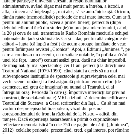
narator părăseşte universul stresant al responsabilităţilor
administrative, având răgaz mai mult pentru a întreba, a iscodi, a
afla, a încerca să înţeleagă şi, mai ales, să se auto-înţeleagă. Oricum,
rămân ratate (memorialistic) perioade de mai mare interes. Cum ar fi,
pentru un anumit public, aceea a primei tinereţi petrecută (după
debutul editorial încă din studenţie) în preajma microfonului, când,
la 20 şi ceva de ani, transmitea la Radio România meciurile echipei
naţionale din ţară şi străinătate. Ca şi – dar, pentru altă categorie de
cititori – lupta (că luptă a fost!) de acum aproape jumătate de veac
pentru înfiinţarea revistei „Cronica”. Apoi, a Editurii „Junimea ”, pe
care a condus-o un deceniu, cu rezultate notabile, în pofida apăsării
unei (de fapt, „unor”) cenzuri astăzi greu, dacă nu chiar imposibil,
de imaginat. Şi mai spectaculoşi cei 11 ani petrecuţi la direcţiunea
Teatrului Naţional (1979-1990), când statul a decis să nu mai
subvenţioneze instituţiile de spectacole şi supravieţuirea celei mai
vechi scene româneşti a fost asigurată printr-un enorm efort (de
asemenea, azi greu de imaginat) nu numai al Teatrului, ci al
întregului oraş. Perioadă în care (şi împotriva interdicţiilor privind
construcţiile social-culturale) MRI a izbutit să determine edificarea
Teatrului din Suceava, a Casei scriitorilor din Iaşi… Ca să nu mai
vorbim despre episodul tiraspolean, văzut din postura
corespondentului de front la războiul de la Nistru – adică, din
tranşee. Dacă experienţa basarabeană a primit o cuprinzătoare
reflectare memorialistică în cele 750 de pagini ale cărţii („Junimea”,
2012), celelalte perioade, prezentând, cred, egal interes, pot rămâne