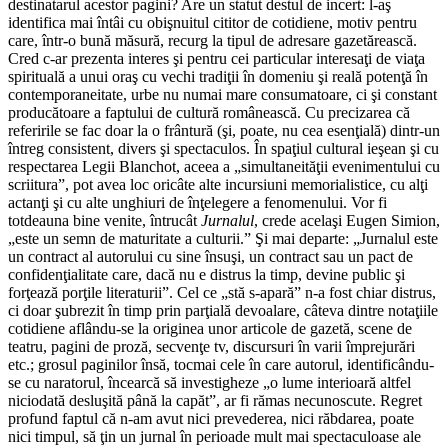
destinatarul acestor pagini? Are un statut destul de incert: l-aş
identifica mai întâi cu obişnuitul cititor de cotidiene, motiv pentru
care, într-o bună măsură, recurg la tipul de adresare gazetărească.
Cred c-ar prezenta interes şi pentru cei particular interesaţi de viaţa
spirituală a unui oraş cu vechi tradiţii în domeniu şi reală potenţă în
contemporaneitate, urbe nu numai mare consumatoare, ci şi constant
producătoare a faptului de cultură românească. Cu precizarea că
referirile se fac doar la o frântură (şi, poate, nu cea esenţială) dintr-un
întreg consistent, divers şi spectaculos. În spaţiul cultural ieşean şi cu
respectarea Legii Blanchot, aceea a „simultaneităţii evenimentului cu
scriitura”, pot avea loc oricâte alte incursiuni memorialistice, cu alţi
actanţi şi cu alte unghiuri de înţelegere a fenomenului. Vor fi
totdeauna bine venite, întrucât
Jurnalul
, crede acelaşi Eugen Simion,
„este un semn de maturitate a culturii.” Şi mai departe: „Jurnalul este
un contract al autorului cu sine însuşi, un contract sau un pact de
confidenţialitate care, dacă nu e distrus la timp, devine public şi
forţează porţile literaturii”. Cel ce „stă s-apară” n-a fost chiar distrus,
ci doar şubrezit în timp prin parţială devoalare, câteva dintre notaţiile
cotidiene aflându-se la originea unor articole de gazetă, scene de
teatru, pagini de proză, secvenţe tv, discursuri în varii împrejurări
etc.; grosul paginilor însă, tocmai cele în care autorul, identificându-
se cu naratorul, încearcă să investigheze „o lume interioară altfel
niciodată desluşită până la capăt”, ar fi rămas necunoscute. Regret
profund faptul că n-am avut nici prevederea, nici răbdarea, poate
nici timpul, să ţin un jurnal în perioade mult mai spectaculoase ale