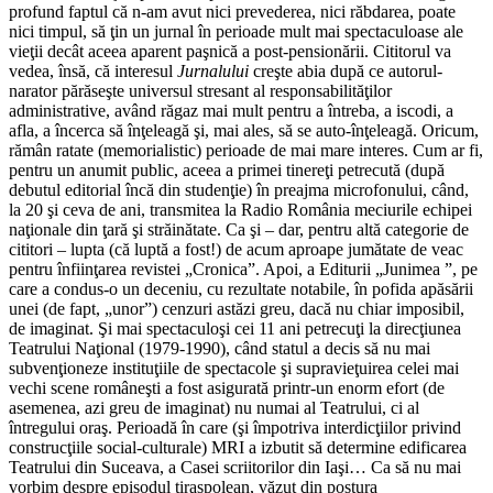
profund faptul că n-am avut nici prevederea, nici răbdarea, poate
nici timpul, să ţin un jurnal în perioade mult mai spectaculoase ale
vieţii decât aceea aparent paşnică a post-pensionării. Cititorul va
vedea, însă, că interesul
Jurnalului
creşte abia după ce autorul-
narator părăseşte universul stresant al responsabilităţilor
administrative, având răgaz mai mult pentru a întreba, a iscodi, a
afla, a încerca să înţeleagă şi, mai ales, să se auto-înţeleagă. Oricum,
rămân ratate (memorialistic) perioade de mai mare interes. Cum ar fi,
pentru un anumit public, aceea a primei tinereţi petrecută (după
debutul editorial încă din studenţie) în preajma microfonului, când,
la 20 şi ceva de ani, transmitea la Radio România meciurile echipei
naţionale din ţară şi străinătate. Ca şi – dar, pentru altă categorie de
cititori – lupta (că luptă a fost!) de acum aproape jumătate de veac
pentru înfiinţarea revistei „Cronica”. Apoi, a Editurii „Junimea ”, pe
care a condus-o un deceniu, cu rezultate notabile, în pofida apăsării
unei (de fapt, „unor”) cenzuri astăzi greu, dacă nu chiar imposibil,
de imaginat. Şi mai spectaculoşi cei 11 ani petrecuţi la direcţiunea
Teatrului Naţional (1979-1990), când statul a decis să nu mai
subvenţioneze instituţiile de spectacole şi supravieţuirea celei mai
vechi scene româneşti a fost asigurată printr-un enorm efort (de
asemenea, azi greu de imaginat) nu numai al Teatrului, ci al
întregului oraş. Perioadă în care (şi împotriva interdicţiilor privind
construcţiile social-culturale) MRI a izbutit să determine edificarea
Teatrului din Suceava, a Casei scriitorilor din Iaşi… Ca să nu mai
vorbim despre episodul tiraspolean, văzut din postura