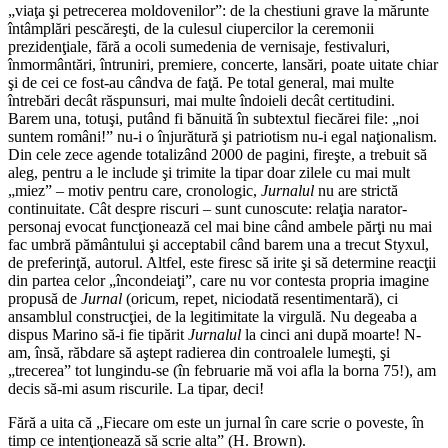
„viaţa şi petrecerea moldovenilor”: de la chestiuni grave la mărunte
întâmplări pescăreşti, de la culesul ciupercilor la ceremonii
prezidenţiale, fără a ocoli sumedenia de vernisaje, festivaluri,
înmormântări, întruniri, premiere, concerte, lansări, poate uitate chiar
şi de cei ce fost-au cândva de faţă. Pe total general, mai multe
întrebări decât răspunsuri, mai multe îndoieli decât certitudini.
Barem una, totuşi, putând fi bănuită în subtextul fiecărei file: „noi
suntem români!” nu-i o înjurătură şi patriotism nu-i egal naţionalism.
Din cele zece agende totalizând 2000 de pagini, fireşte, a trebuit să
aleg, pentru a le include şi trimite la tipar doar zilele cu mai mult
„miez” – motiv pentru care, cronologic,
Jurnalul
nu are strictă
continuitate. Cât despre riscuri – sunt cunoscute: relaţia narator-
personaj evocat funcţionează cel mai bine când ambele părţi nu mai
fac umbră pământului şi acceptabil când barem una a trecut Styxul,
de preferinţă, autorul. Altfel, este firesc să irite şi să determine reacţii
din partea celor „încondeiaţi”, care nu vor contesta propria imagine
propusă de
Jurnal
(oricum, repet, niciodată resentimentară), ci
ansamblul construcţiei, de la legitimitate la virgulă. Nu degeaba a
dispus Marino să-i fie tipărit
Jurnalul
la cinci ani după moarte! N-
am, însă, răbdare să aştept radierea din controalele lumeşti, şi
„trecerea” tot lungindu-se (în februarie mă voi afla la borna 75!), am
decis să-mi asum riscurile. La tipar, deci!
Fără a uita că „Fiecare om este un jurnal în care scrie o poveste, în
timp ce intenţionează să scrie alta” (H. Brown).