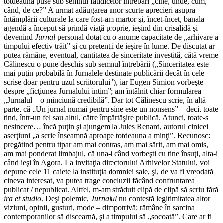
totdeauna puse sub semnul fatidicelor întrebări „cine, unde, cum,
când, de ce?” A urmat adăugarea unor scurte aprecieri asupra
întâmplării culturale la care fost-am martor şi, încet-încet, banala
agendă a început să prindă viaţă proprie, ieşind din crisalidă şi
devenind
Jurnal
personal dotat cu o anume capacitate de „arhivare a
timpului efectiv trăit” şi cu pretenţii de ieşire în lume. De discutat ar
putea rămâne, eventual, cantitatea de sinceritate investită, câtă vreme
Călinescu o pune deschis sub semnul întrebării („Sinceritatea este
mai puţin probabilă în Jurnalele destinate publicării decât în cele
scrise doar pentru uzul scriitorului”), iar Eugen Simion vorbeşte
despre „ficţiunea Jurnalului intim”; am întâlnit chiar formularea
„Jurnalul – o minciună credibilă”. Dar tot Călinescu scrie, în altă
parte, că „Un jurnal numai pentru sine este un nonsens” – deci, toate
tind, într-un fel sau altul, către împărtăşire publică. Atunci, toate-s
nesincere… încă puţin şi ajungem la Jules Renard, autorul cinicei
aserţiuni „a scrie înseamnă aproape totdeauna a minţi”. Recunosc:
pregătind pentru tipar am mai contras, am mai sărit, am mai omis,
am mai ponderat limbajul, că una-i când vorbeşti cu tine însuţi, alta-i
când ieşi în Agora. La invitaţia directorului Arhivelor Statului, voi
depune cele 11 caiete la instituţia domniei sale, şi, de va fi vreodată
cineva interesat, va putea trage concluzii făcând confruntarea
publicat / nepublicat. Altfel, m-am străduit clipă de clipă să scriu fără
ira et studio
. Deşi polemic,
Jurnalul
nu contestă legitimitatea altor
viziuni, opinii, gusturi, mode – dimpotrivă; rămâne în sarcina
contemporanilor să discearnă, şi a timpului să „socoată”. Care ar fi