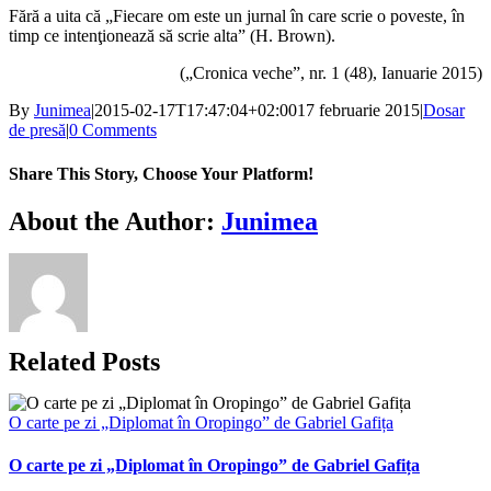
Fără a uita că „Fiecare om este un jurnal în care scrie o poveste, în
timp ce intenţionează să scrie alta” (H. Brown).
(„Cronica veche”, nr. 1 (48), Ianuarie 2015)
By
Junimea
|
2015-02-17T17:47:04+02:00
17 februarie 2015
|
Dosar
de presă
|
0 Comments
Share This Story, Choose Your Platform!
Facebook
X
Bluesky
Reddit
LinkedIn
WhatsApp
Telegram
Tumblr
Xing
Email
Copy
About the Author:
Junimea
Link
Related Posts
O carte pe zi „Diplomat în Oropingo” de Gabriel Gafița
O carte pe zi „Diplomat în Oropingo” de Gabriel Gafița