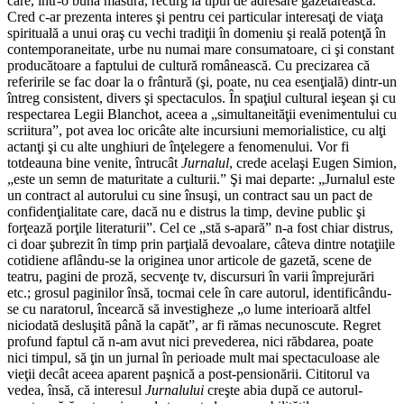
care, într-o bună măsură, recurg la tipul de adresare gazetărească.
Cred c-ar prezenta interes şi pentru cei particular interesaţi de viaţa
spirituală a unui oraş cu vechi tradiţii în domeniu şi reală potenţă în
contemporaneitate, urbe nu numai mare consumatoare, ci şi constant
producătoare a faptului de cultură românească. Cu precizarea că
referirile se fac doar la o frântură (şi, poate, nu cea esenţială) dintr-un
întreg consistent, divers şi spectaculos. În spaţiul cultural ieşean şi cu
respectarea Legii Blanchot, aceea a „simultaneităţii evenimentului cu
scriitura”, pot avea loc oricâte alte incursiuni memorialistice, cu alţi
actanţi şi cu alte unghiuri de înţelegere a fenomenului. Vor fi
totdeauna bine venite, întrucât
Jurnalul
, crede acelaşi Eugen Simion,
„este un semn de maturitate a culturii.” Şi mai departe: „Jurnalul este
un contract al autorului cu sine însuşi, un contract sau un pact de
confidenţialitate care, dacă nu e distrus la timp, devine public şi
forţează porţile literaturii”. Cel ce „stă s-apară” n-a fost chiar distrus,
ci doar şubrezit în timp prin parţială devoalare, câteva dintre notaţiile
cotidiene aflându-se la originea unor articole de gazetă, scene de
teatru, pagini de proză, secvenţe tv, discursuri în varii împrejurări
etc.; grosul paginilor însă, tocmai cele în care autorul, identificându-
se cu naratorul, încearcă să investigheze „o lume interioară altfel
niciodată desluşită până la capăt”, ar fi rămas necunoscute. Regret
profund faptul că n-am avut nici prevederea, nici răbdarea, poate
nici timpul, să ţin un jurnal în perioade mult mai spectaculoase ale
vieţii decât aceea aparent paşnică a post-pensionării. Cititorul va
vedea, însă, că interesul
Jurnalului
creşte abia după ce autorul-