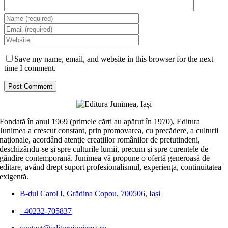
Save my name, email, and website in this browser for the next
time I comment.
Fondată în anul 1969 (primele cărți au apărut în 1970), Editura
Junimea a crescut constant, prin promovarea, cu precădere, a culturii
naţionale, acordând atenţie creaţiilor românilor de pretutindeni,
deschizându-se şi spre culturile lumii, precum şi spre curentele de
gândire contemporană. Junimea vă propune o ofertă generoasă de
editare, având drept suport profesionalismul, experiența, continuitatea
exigentă.
B-dul Carol I, Grădina Copou, 700506, Iași
+40232-705837