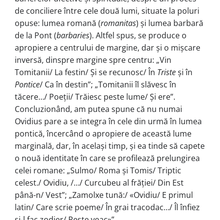
de conciliere între cele două lumi, situate la poluri
opuse: lumea romană (
romanitas
) și lumea barbară
de la Pont (
barbaries
). Altfel spus, se produce o
apropiere a centrului de margine, dar și o mișcare
inversă, dinspre margine spre centru: „Vin
Tomitanii/ La festin/ Și se recunosc/ În
Triste
și în
Pontice
/ Ca în destin”; „Tomitanii îl slăvesc în
tăcere…/ Poeții/ Trăiesc peste lume/ Și ere”.
Concluzionând, am putea spune că nu numai
Ovidius pare a se integra în cele din urmă în lumea
pontică, încercând o apropiere de această lume
marginală, dar, în același timp, și ea tinde să capete
o nouă identitate în care se profilează prelungirea
celei romane: „Sulmo/ Roma și Tomis/ Triptic
celest./ Ovidiu, /…/ Curcubeu al frăției/ Din Est
până-n/ Vest”; „Zamolxe tună:/ «Ovidiu/ E primul
latin/ Care scrie poeme/ În grai tracodac…/ Îl înfiez
și-l fac zodier/ Peste veac»”.