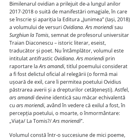
Bimilenarul ovidian a prilejuit de-a lungul anilor
2017-2018 o suită de manifestări omagiale, în care
se înscrie și apariția la Editura „Junimea” (Iași, 2018)
a volumului de versuri
Ovidiana. Ars moriendi
sau
Surghiun la Tomis
, semnat de profesorul universitar
Traian Diaconescu – istoric literar, eseist,
traducător și poet. Nu întâmplător, volumul este
intitulat antifrastic
Ovidiana. Ars moriendi
prin
raportare la
Ars amandi
, titlul poemului considerat
a fi fost delictul oficial al relegării (o formă mai
ușoară de exil, care îi permitea poetului Ovidius
păstrarea averii și a drepturilor cetățenești). Astfel,
ars amandi
devine identică sau măcar echivalentă
cu
ars moriendi
, având în vedere că exilul a fost, în
percepția poetului, o moarte, o înmormântare:
„Viața/ La Tomis?/
Ars moriendi
”.
Volumul constă într-o succesiune de mici poeme,