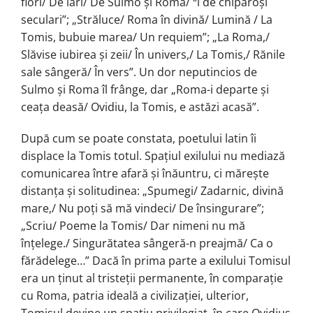
flori/ De lari/ De Sulmo și Roma/ ªi de chiparoși
seculari”; „Străluce/ Roma în divină/ Lumină / La
Tomis, bubuie marea/ Un requiem”; „La Roma,/
Slăvise iubirea și zeii/ În univers,/ La Tomis,/ Rănile
sale sângeră/ În vers”. Un dor neputincios de
Sulmo și Roma îl frânge, dar „Roma-i departe și
ceața deasă/ Ovidiu, la Tomis, e astăzi acasă”.
După cum se poate constata, poetului latin îi
displace la Tomis totul. Spațiul exilului nu mediază
comunicarea între afară și înăuntru, ci mărește
distanța și solitudinea: „Spumegi/ Zadarnic, divină
mare,/ Nu poți să mă vindeci/ De însingurare”;
„Scriu/ Poeme la Tomis/ Dar nimeni nu mă
înțelege./ Singurătatea sângeră-n preajmă/ Ca o
fărădelege…” Dacă în prima parte a exilului Tomisul
era un ținut al tristeții permanente, în comparație
cu Roma, patria ideală a civilizației, ulterior,
Tomisul devine un spațiu privilegiat, în care Ovidius