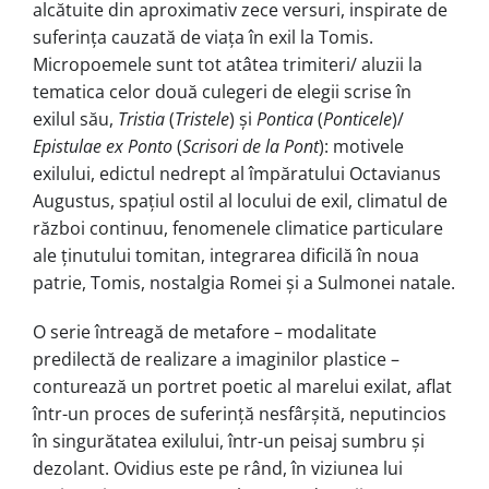
alcătuite din aproximativ zece versuri, inspirate de
suferința cauzată de viața în exil la Tomis.
Micropoemele sunt tot atâtea trimiteri/ aluzii la
tematica celor două culegeri de elegii scrise în
exilul său,
Tristia
(
Tristele
) și
Pontica
(
Ponticele
)/
Epistulae ex Ponto
(
Scrisori de la Pont
): motivele
exilului, edictul nedrept al împăratului Octavianus
Augustus, spațiul ostil al locului de exil, climatul de
război continuu, fenomenele climatice particulare
ale ținutului tomitan, integrarea dificilă în noua
patrie, Tomis, nostalgia Romei și a Sulmonei natale.
O serie întreagă de metafore – modalitate
predilectă de realizare a imaginilor plastice –
conturează un portret poetic al marelui exilat, aflat
într-un proces de suferință nesfârșită, neputincios
în singurătatea exilului, într-un peisaj sumbru și
dezolant. Ovidius este pe rând, în viziunea lui