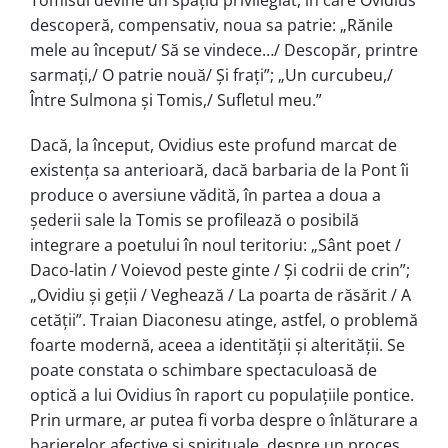
descoperă, compensativ, noua sa patrie: „Rănile
mele au început/ Să se vindece…/ Descopăr, printre
sarmați,/ O patrie nouă/ Și frați”; „Un curcubeu,/
Între Sulmona și Tomis,/ Sufletul meu.”
Dacă, la început, Ovidius este profund marcat de
existența sa anterioară, dacă barbaria de la Pont îi
produce o aversiune vădită, în partea a doua a
șederii sale la Tomis se profilează o posibilă
integrare a poetului în noul teritoriu: „Sânt poet /
Daco-latin / Voievod peste ginte / Și codrii de crin”;
„Ovidiu și geții / Veghează / La poarta de răsărit / A
cetății”. Traian Diaconesu atinge, astfel, o problemă
foarte modernă, aceea a identității și alterității. Se
poate constata o schimbare spectaculoasă de
optică a lui Ovidius în raport cu populațiile pontice.
Prin urmare, ar putea fi vorba despre o înlăturare a
barierelor afective și spirituale, despre un proces