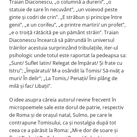
Traian Diaconescu, „o columnă a durerii”, „o
statuie de sare în necuvânt”, „un voievod peste
ginte și codri de crin”. „E străbun și principe între
genii”, „e un corifeu”, „e printre martiri/ un profet”,
„e o troiță rătăcită pe un pământ străin”. Traian
Diaconescu încearcă să pătrundă în universul
trăirilor acestuia surprinzând tribulațiile, iter-ul
psihologic unde totul este raportat la pedeapsa sa:
„Sunt/ Suflet latin/ Relegat de împărat/ Și frate cu
Istru”; „Împăratul/ M-a osândit la Tomis/ Să-nvăț a
muri/ În delir”; „La Tomis,/ Penații/ Îmi plâng de
milă și fac/ Libații”.
O idee asupra căreia autorul revine frecvent în
micropoemele sale este dorul de patrie, respectiv
de Roma și de orașul natal, Sulmo, pe care le
contrapune Tomisului, ca și nostalgia după tot
ceea ce a părăsit la Roma: „Mi-e dor de soare și