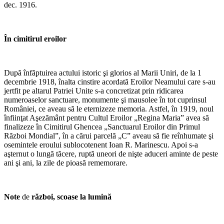
dec. 1916.
În cimitirul eroilor
După înfăptuirea actului istoric şi glorios al Marii Uniri, de la 1
decembrie 1918, înalta cinstire acordată Eroilor Neamului care s-au
jertfit pe altarul Patriei Unite s-a concretizat prin ridicarea
numeroaselor sanctuare, monumente şi mausolee în tot cuprinsul
României, ce aveau să le eternizeze memoria. Astfel, în 1919, noul
înfiinţat Aşezământ pentru Cultul Eroilor „Regina Maria” avea să
finalizeze în Cimitirul Ghencea „Sanctuarul Eroilor din Primul
Război Mondial”, în a cărui parcelă „C” aveau să fie reînhumate şi
osemintele eroului sublocotenent Ioan R. Marinescu. Apoi s-a
aşternut o lungă tăcere, ruptă uneori de nişte aduceri aminte de peste
ani şi ani, la zile de pioasă rememorare.
Note
de
război, scoase la lumină