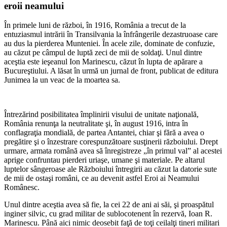
eroii neamului
În primele luni de război, în 1916, România a trecut de la
entuziasmul intrării în Transilvania la înfrângerile dezastruoase care
au dus la pierderea Munteniei. În acele zile, dominate de confuzie,
au căzut pe câmpul de luptă zeci de mii de soldaţi. Unul dintre
aceştia este ieşeanul Ion Marinescu, căzut în lupta de apărare a
Bucureştiului. A lăsat în urmă un jurnal de front, publicat de editura
Junimea la un veac de la moartea sa.
Întrezărind posibilitatea împlinirii visului de unitate naţională,
România renunţa la neutralitate şi, în august 1916, intra în
conflagraţia mondială, de partea Antantei, chiar şi fără a avea o
pregătire şi o înzestrare corespunzătoare susţinerii războiului. Drept
urmare, armata română avea să înregistreze „în primul val” al acestei
aprige confruntau pierderi uriaşe, umane şi materiale. Pe altarul
luptelor sângeroase ale Războiului întregirii au căzut la datorie sute
de mii de ostaşi români, ce au devenit astfel Eroi ai Neamului
Românesc.
Unul dintre aceştia avea să fie, la cei 22 de ani ai săi, şi proaspătul
inginer silvic, cu grad militar de sublocotenent în rezervă, Ioan R.
Marinescu. Până aici nimic deosebit faţă de toţi ceilalţi tineri militari