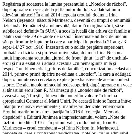
Regăsirea şi scoaterea la lumina prezentului a „Notelor de război”,
după aproape un veac de la jertfa autorului lor, s-a datorat unui
adevărat miracol! În anul 2014 nepoata eroului, doamna Irina
Nelson (ieşeancă, născută Marinescu, devenită cu timpul o renumită
fiziciană a României şi apoi nevoită, datorită marginalizării, să se
stabilească definitiv în SUA), a scos la iveală din arhiva de familie a
tatălui său cele 39 de „note de război” însemnate ad-hoc de unchiul
său pe fronturile luptelor la care a participat in perioada 21 aug./ 3
sept.-14/ 27 oct. 1916. Înzestrată cu o solida pregătire superioară
probată ca fizician şi profesor universitar, doamna Irina Nelson a
intuit importanţa scurtului „jurnal de front” ţinut „la zi” de unchiul-
erou şi nu a ezitat să-i aducă acestuia „cu nemărginită milă şi
respect” un binemeritat „prinos de familie”, concretizat, în acelaşi an
2014, printr-o primă tipărire ne-editata a „notelor”, la care a adăugat,
după o minuţioasa cercetare, explicaţii exhaustive ale acelui context
istoric. De aici încolo miracolul redescoperirii, după aproape un veac
al tânărului erou Ioan R. Marinescu şi a „notelor sale de război”,
avea să atragă fireşti şi binevenite puneri în valoare în lumina
apropiatului Centenar al Marii Uniri. Pe această linie se înscriu într-o
înlănţuire cursivă evenimente şi manifestări dedicate rememorării
Eroului martir, între care: apariţia în 2016 în colecţia „Memoria
clepsidrei” a Editurii Junimea a impresionantului volum „Note de
război – inedite -1916 – în primul val”, cu doi autori, Ioan R.
Marinescu – eroul combatant – şi Irina Nelson (n. Marinescu),
nepoata sa, care a contrapus veridicitatea „notelor” cu un admirabil