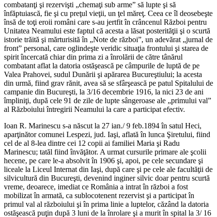
combatanţi şi rezervişti „chemaţi sub arme” să lupte şi să
înfăptuiască, fie şi cu preţul vieţii, un ţel măreţ. Ceea ce îl deosebeşte
însă de toţi eroii români care s-au jertfit în crâncenul Război pentru
Unitatea Neamului este faptul că acesta a lăsat posterităţii şi o scurtă
istorie trăită şi mărturisită în „Note de război”, un adevărat „jurnal de
front” personal, care oglindeşte veridic situaţia frontului şi starea de
spirit încercată chiar din prima zi a înrolării de către tânărul
combatant aflat la datoria ostăşească pe câmpurile de luptă de pe
Valea Prahovei, sudul Dunării şi apărarea Bucureştiului; la acesta
din urmă, fiind grav rănit, avea să se sfârşească pe patul Spitalului de
campanie din Bucureşti, la 3/16 decembrie 1916, la nici 23 de ani
împliniţi, după cele 91 de zile de lupte sângeroase ale „primului val”
al Războiului întregirii Neamului la care a participat efectiv.
Ioan R. Marinescu s-a născut la 27 ian./ 9 feb.1894 în satul Heci,
aparţinător comunei Lespezi, jud. Iaşi, aflată în lunca Şiretului, fiind
cel de al 8-lea dintre cei 12 copii ai familiei Maria şi Radu
Marinescu; tatăl fiind învăţător. A urmat cursurile primare ale şcolii
hecene, pe care le-a absolvit în 1906 şi, apoi, pe cele secundare şi
liceale la Liceul Internat din Iaşi, după care şi pe cele ale facultăţii de
silvicultură din Bucureşti, devenind inginer silvic doar pentru scurtă
vreme, deoarece, imediat ce România a intrat în război a fost
mobilizat în armată, ca sublocotenent rezervist şi a participat în
primul val al războiului şi în prima linie a luptelor, căzând la datoria
ostăşească puţin după 3 luni de la înrolare şi a murit în spital la 3/ 16