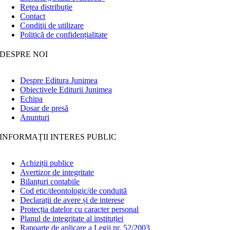
Rețea distribuție
Contact
Condiţii de utilizare
Politică de confidențialitate
DESPRE NOI
Despre Editura Junimea
Obiectivele Editurii Junimea
Echipa
Dosar de presă
Anunţuri
INFORMAȚII INTERES PUBLIC
Achiziții publice
Avertizor de integritate
Bilanțuri contabile
Cod etic/deontologic/de conduită
Declarații de avere și de interese
Protecția datelor cu caracter personal
Planul de integritate al instituției
Rapoarte de aplicare a Legii nr. 52/2003