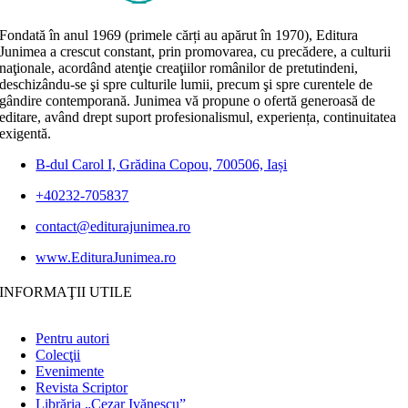
Fondată în anul 1969 (primele cărți au apărut în 1970), Editura
Junimea a crescut constant, prin promovarea, cu precădere, a culturii
naţionale, acordând atenţie creaţiilor românilor de pretutindeni,
deschizându-se şi spre culturile lumii, precum şi spre curentele de
gândire contemporană. Junimea vă propune o ofertă generoasă de
editare, având drept suport profesionalismul, experiența, continuitatea
exigentă.
B-dul Carol I, Grădina Copou, 700506, Iași
+40232-705837
contact@editurajunimea.ro
www.EdituraJunimea.ro
INFORMAŢII UTILE
Pentru autori
Colecţii
Evenimente
Revista Scriptor
Librăria „Cezar Ivănescu”