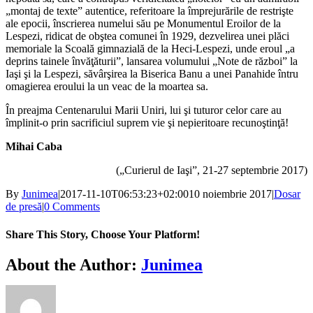
„montaj de texte” autentice, referitoare la împrejurările de restrişte
ale epocii, înscrierea numelui său pe Monumentul Eroilor de la
Lespezi, ridicat de obştea comunei în 1929, dezvelirea unei plăci
memoriale la Scoală gimnazială de la Heci-Lespezi, unde eroul „a
deprins tainele învăţăturii”, lansarea volumului „Note de război” la
Iaşi şi la Lespezi, săvârşirea la Biserica Banu a unei Panahide întru
omagierea eroului la un veac de la moartea sa.
În preajma Centenarului Marii Uniri, lui şi tuturor celor care au
împlinit-o prin sacrificiul suprem vie şi nepieritoare recunoştinţă!
Mihai Caba
(„Curierul de Iaşi”, 21-27 septembrie 2017)
By
Junimea
|
2017-11-10T06:53:23+02:00
10 noiembrie 2017
|
Dosar
de presă
|
0 Comments
Share This Story, Choose Your Platform!
Facebook
X
Bluesky
Reddit
LinkedIn
WhatsApp
Telegram
Tumblr
Xing
Email
Copy
About the Author:
Junimea
Link