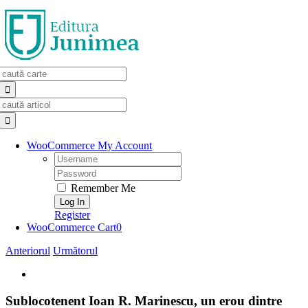
Skip
to
content
Search
for:
Search
for:
WooCommerce My Account
Username:
Password:
Remember Me
Register
WooCommerce Cart
0
Anteriorul
Următorul
View
Larger
Image
Sublocotenent Ioan R. Marinescu, un erou dintre