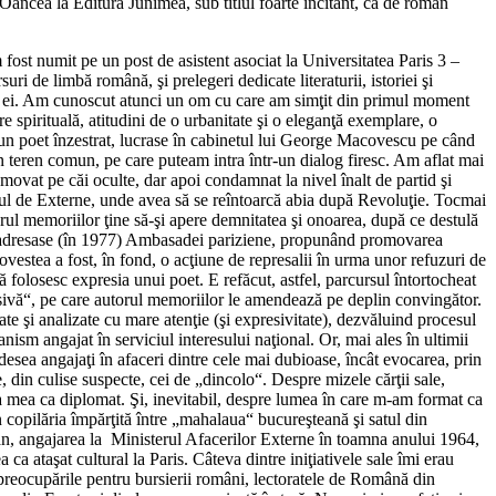
ancea la Editura Junimea, sub titlul foarte incitant, ca de roman
 fost numit pe un post de asistent asociat la Universitatea Paris 3 –
i de limbă română, şi prelegeri dedicate literaturii, istoriei şi
hiva ei. Am cunoscut atunci un om cu care am simţit din primul moment
spirituală, atitudini de o urbanitate şi o eleganţă exemplare, o
 şi un poet înzestrat, lucrase în cabinetul lui George Macovescu pe când
 un teren comun, pe care puteam intra într-un dialog firesc. Am aflat mai
omovat pe căi oculte, dar apoi condamnat la nivel înalt de partid şi
terul de Externe, unde avea să se reîntoarcă abia după Revoluţie. Tocmai
torul memoriilor ţine să-şi apere demnitatea şi onoarea, după ce destulă
 se adresase (în 1977) Ambasadei pariziene, propunând promovarea
povestea a fost, în fond, o acţiune de represalii în urma unor refuzuri de
 folosesc expresia unui poet. E refăcut, astfel, parcursul întortocheat
ersivă“, pe care autorul memoriilor le amendează pe deplin convingător.
e şi analizate cu mare atenţie (şi expresivitate), dezvăluind procesul
nism angajat în serviciul interesului naţional. Or, mai ales în ultimii
adesea angajaţi în afaceri dintre cele mai dubioase, încât evocarea, prin
din culise suspecte, cei de „dincolo“. Despre mizele cărţii sale,
ea mea ca diplomat. Şi, inevitabil, despre lumea în care m-am format ca
in copilăria împărţită între „mahalaua“ bucureşteană şi satul din
cian, angajarea la Ministerul Afacerilor Externe în toamna anului 1964,
 ca ataşat cultural la Paris. Câteva dintre iniţiativele sale îmi erau
preocupările pentru bursierii români, lectoratele de Română din