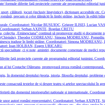
ormate/ formule diferite față proiectele curente ale programului editori
sport, călătorii, jocuri (inclusiv lingvistice), dicţionare accesibile
mba română, precum şi celor tălmăciţi în limbi străine, inclusiv în edi
i culturale. Coordonatori: Nicolae BUSUIOC, Grigore ILISEI, Lucian V
erare. Coordonatori: Șerban AXINTE, Bogdan CREŢU
ea, colecția „Eminesciana” continuă să promoveze studii și documente pri
i CIMPOI (Chișinău), Theodor CODREANU, Simona MODREANU, Pomp
 Eminescu traduse în limbi străine. Coordonatori: Simona MODREANU
oordonatori: Ioan HOLBAN, Eugen URICARU
ictă specialitate, ci și note, amintiri, documente comentate de medici 
mule diferite față proiectele curente ale programului editorial junimi
 roman al lui Costache Olăreanu, promovează proza română contempor
tigiu, în domeniul dreptului (teoria, istoria, filosofia dreptului, problem
 este consacrată textelor de și despre teatru și artelor spectacolului 
referință din domeniul istoriografiei naţionale şi internaţionale. C
tive, ale unor autori români reprezentativi. Coordonatori: Șerban AX
menologia artei, precum și monografii, albume etc., din sfera artelor în g