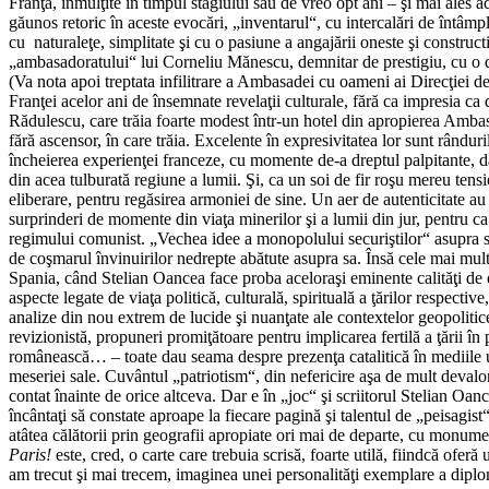
Franţa, înmulţite în timpul stagiului său de vreo opt ani – şi mai ales a
găunos retoric în aceste evocări, „inventarul“, cu intercalări de întâmpl
cu naturaleţe, simplitate şi cu o pasiune a angajării oneste şi construc
„ambasadoratului“ lui Corneliu Mănescu, demnitar de prestigiu, cu o de
(Va nota apoi treptata infilitrare a Ambasadei cu oameni ai Direcţiei de
Franţei acelor ani de însemnate revelaţii culturale, fără ca impresia c
Rădulescu, care trăia foarte modest într-un hotel din apropierea Ambasad
fără ascensor, în care trăia. Excelente în expresivitatea lor sunt rându
încheierea experienţei franceze, cu momente de-a dreptul palpitante, dar 
din acea tulburată regiune a lumii. Şi, ca un soi de fir roşu mereu tens
eliberare, pentru regăsirea armoniei de sine. Un aer de autenticitate a
surprinderi de momente din viaţa minerilor şi a lumii din jur, pentru c
regimului comunist. „Vechea idee a monopolului securiştilor“ asupra se
de coşmarul învinuirilor nedrepte abătute asupra sa. Însă cele mai mul
Spania, când Stelian Oancea face proba aceloraşi eminente calităţi de 
aspecte legate de viaţa politică, culturală, spirituală a ţărilor respec
analize din nou extrem de lucide şi nuanţate ale contextelor geopolitice 
revizionistă, propuneri promiţătoare pentru implicarea fertilă a ţării î
românească… – toate dau seama despre prezenţa catalitică în mediile uma
meseriei sale. Cuvântul „patriotism“, din nefericire aşa de mult devalor
contat înainte de orice altceva. Dar e în „joc“ şi scriitorul Stelian Oanc
încântaţi să constate aproape la fiecare pagină şi talentul de „peisagis
atâtea călătorii prin geografii apropiate ori mai de departe, cu monument
Paris!
este, cred, o carte care trebuia scrisă, foarte utilă, fiindcă of
am trecut şi mai trecem, imaginea unei personalităţi exemplare a diplom