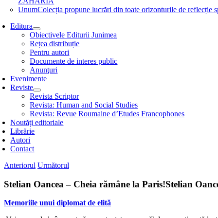
ZAHARIA
Unum
Colecția propune lucrări din toate orizonturile de refle
Editura
Obiectivele Editurii Junimea
Rețea distribuție
Pentru autori
Documente de interes public
Anunţuri
Evenimente
Reviste
Revista Scriptor
Revista: Human and Social Studies
Revista: Revue Roumaine d’Etudes Francophones
Noutăți editoriale
Librărie
Autori
Contact
Anteriorul
Următorul
Stelian Oancea – Cheia rămâne la Paris!
Stelian Oanc
Memoriile unui diplomat de elită