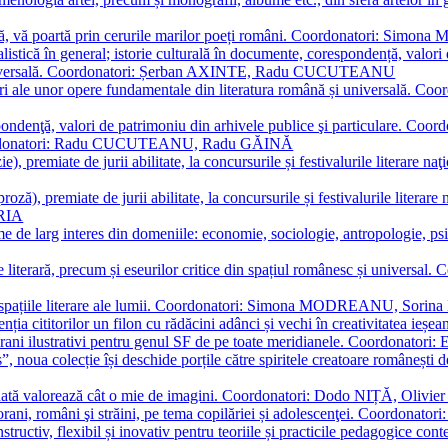
plă, vă poartă prin cerurile marilor poeți români. Coordonatori: Simon
istică în general; istorie culturală în documente, corespondență, valori 
și universală. Coordonatori: Șerban AXINTE, Radu CUCUTEANU
editări ale unor opere fundamentale din literatura română și univers
espondenţă, valori de patrimoniu din arhivele publice şi particulare.
. Coordonatori: Radu CUCUTEANU, Radu GĂINĂ
, premiate de jurii abilitate, la concursurile și festivalurile literare naţ
ză), premiate de jurii abilitate, la concursurile și festivalurile literare
ARIA
 de larg interes din domeniile: economie, sociologie, antropologie, psiho
storie literară, precum și eseurilor critice din spațiul românesc și uni
toate spațiile literare ale lumii. Coordonatori: Simona MODREANU, So
a cititorilor un filon cu rădăcini adânci și vechi în creativitatea ieșeană,
emporani ilustrativi pentru genul SF de pe toate meridianele. Coordona
”, noua colecție își deschide porțile către spiritele creatoare românești
enată valorează cât o mie de imagini. Coordonatori: Dodo NIȚĂ, Oli
porani, români şi străini, pe tema copilăriei și adolescenţei. Coordo
constructiv, flexibil și inovativ pentru teoriile și practicile pedagogi