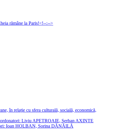
ne, în relație cu sfera culturală, socială, economică,
ane. Coordonatori: Liviu APETROAIE, Şerban AXINTE
ordonatori: Ioan HOLBAN, Sorina DĂNĂILĂ