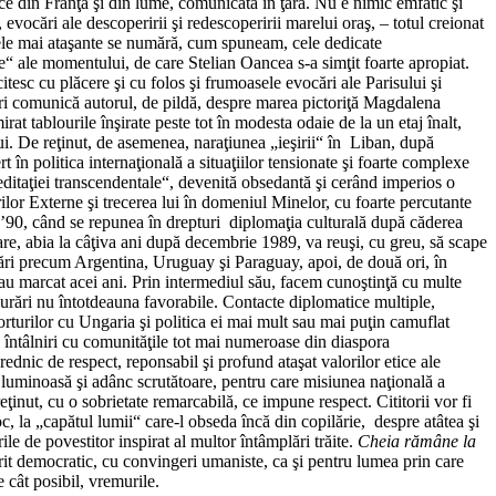
itice din Franţa şi din lume, comunicată în ţară. Nu e nimic emfatic şi
 evocări ale descoperirii şi redescoperirii marelui oraş, – totul creionat
le cele mai ataşante se numără, cum spuneam, cele dedicate
e“ ale momentului, de care Stelian Oancea s-a simţit foarte apropiat.
tesc cu plăcere şi cu folos şi frumoasele evocări ale Parisului şi
tiri comunică autorul, de pildă, despre marea pictoriţă Magdalena
t tablourile înşirate peste tot în modesta odaie de la un etaj înalt,
lui. De reţinut, de asemenea, naraţiunea „ieşirii“ în Liban, după
 în politica internaţională a situaţiilor tensionate şi foarte complexe
meditaţiei transcendentale“, devenită obsedantă şi cerând imperios o
ilor Externe şi trecerea lui în domeniul Minelor, cu foarte percutante
i ’90, când se repunea în drepturi diplomaţia culturală după căderea
re, abia la câţiva ani după decembrie 1989, va reuşi, cu greu, să scape
 ţări precum Argentina, Uruguay şi Paraguay, apoi, de două ori, în
-au marcat acei ani. Prin intermediul său, facem cunoştinţă cu multe
rejurări nu întotdeauna favorabile. Contacte diplomatice multiple,
porturilor cu Ungaria şi politica ei mai mult sau mai puţin camuflat
ă, întâlniri cu comunităţile tot mai numeroase din diaspora
dnic de respect, reponsabil şi profund ataşat valorilor etice ale
te luminoasă şi adânc scrutătoare, pentru care misiunea naţională a
eţinut, cu o sobrietate remarcabilă, ce impune respect. Cititorii vor fi
c, la „capătul lumii“ care-l obseda încă din copilărie, despre atâtea şi
le de povestitor inspirat al multor întâmplări trăite.
Cheia rămâne la
irit democratic, cu convingeri umaniste, ca şi pentru lumea prin care
 cât posibil, vremurile.