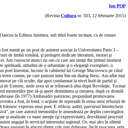
Ion POP
(Revista
Cultura
nr. 503, 12 februarie 2015)
ancea la Editura Junimea, sub titlul foarte incitant, ca de roman
 fost numit pe un post de asistent asociat la Universitatea Paris 3 –
i de limbă română, şi prelegeri dedicate literaturii, istoriei şi
hiva ei. Am cunoscut atunci un om cu care am simţit din primul moment
spirituală, atitudini de o urbanitate şi o eleganţă exemplare, o
 şi un poet înzestrat, lucrase în cabinetul lui George Macovescu pe când
 un teren comun, pe care puteam intra într-un dialog firesc. Am aflat mai
omovat pe căi oculte, dar apoi condamnat la nivel înalt de partid şi
terul de Externe, unde avea să se reîntoarcă abia după Revoluţie. Tocmai
torul memoriilor ţine să-şi apere demnitatea şi onoarea, după ce destulă
 se adresase (în 1977) Ambasadei pariziene, propunând promovarea
povestea a fost, în fond, o acţiune de represalii în urma unor refuzuri de
 folosesc expresia unui poet. E refăcut, astfel, parcursul întortocheat
ersivă“, pe care autorul memoriilor le amendează pe deplin convingător.
e şi analizate cu mare atenţie (şi expresivitate), dezvăluind procesul
nism angajat în serviciul interesului naţional. Or, mai ales în ultimii
adesea angajaţi în afaceri dintre cele mai dubioase, încât evocarea, prin