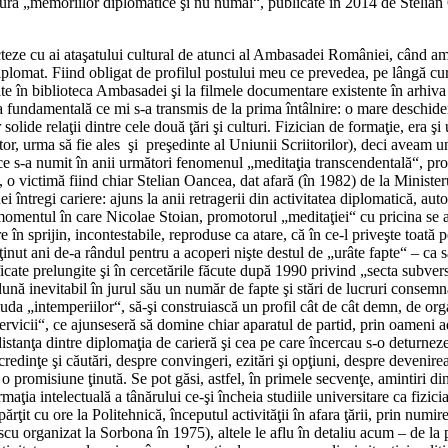
ura „memoriilor diplomatice şi nu numai“, publicate în 2014 de Stelian O
secteze cu ai ataşatului cultural de atunci al Ambasadei României, când am
plomat. Fiind obligat de profilul postului meu ce prevedea, pe lângă cursur
aflate în biblioteca Ambasadei şi la filmele documentare existente în ar
fundamentală ce mi s-a transmis de la prima întâlnire: o mare deschidere 
solide relaţii dintre cele două ţări şi culturi. Fizician de formaţie, era
iitor, urma să fie ales şi preşedinte al Uniunii Scriitorilor), deci aveam
a ce s-a numit în anii următori fenomenul „meditaţia transcendentală“, pr
e, o victimă fiind chiar Stelian Oancea, dat afară (în 1982) de la Minis
i întregi cariere: ajuns la anii retragerii din activitatea diplomatică, au
 la momentul în care Nicolae Stoian, promotorul „meditaţiei“ cu pricina
în sprijin, incontestabile, reproduse ca atare, că în ce-l priveşte toată 
ut ani de-a rândul pentru a acoperi nişte destul de „urâte fapte“ – ca să
ficate prelungite şi în cercetările făcute după 1990 privind „secta subv
 inevitabil în jurul său un număr de fapte şi stări de lucruri consemnat
iuda „intemperiilor“, să-şi construiască un profil cât de cât demn, de orga
„servicii“, ce ajunseseră să domine chiar aparatul de partid, prin oameni 
nţa dintre diplomaţia de carieră şi cea pe care încercau s-o deturneze, 
edinţe şi căutări, despre convingeri, ezitări şi opţiuni, despre devenir
 o promisiune ţinută. Se pot găsi, astfel, în primele secvenţe, amintiri d
aţia intelectuală a tânărului ce-şi încheia studiile universitare ca fizi
it cu ore la Politehnică, începutul activităţii în afara ţării, prin numirea
u organizat la Sorbona în 1975), altele le aflu în detaliu acum – de la 