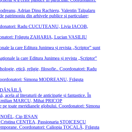
a Modreanu, Adrian Dinu Rachieru, Valentin Talpalaru
de patrimoniu din arhivele publice şi particulare;
ală. Coordonatori: Radu CUCUTEANU, Livia IACOB,
 Coordonatori: Frăguța ZAHARIA, Lucian VASILIU
ionale la care Editura Junimea și revista „Scriptor” sunt
 naţionale la care Editura Junimea și revista „Scriptor”
logie, etică, religie, filosofie.. Coordonatori: Radu
versal. Coordonatori: Simona MODREANU, Frăguţa
rina DĂNĂILĂ
 acela al literaturii de anticipație și fantastice. În
tori: Emilian MARCU, Mihai PRICOP
 de pe toate meridianele globului. Coordonatori: Simona
vier NOËL, Cip IEȘAN
natori: Cristina CENTEA, Passionaria STOICESCU
ce contemporane. Coordonatori: Caliopia TOCALĂ, Frăguţa