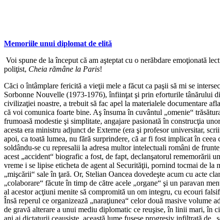
Memoriile unui diplomat de elită
Voi spune de la început că am aşteptat cu o nerăbdare emoţionată lect
poliţist,
Cheia rămâne la Paris
!
Căci o întâmplare fericită a vieţii mele a făcut ca paşii să mi se inter
Sorbonne Nouvelle (1973-1976), înfiinţat şi prin eforturile tânărului di
civilizaţiei noastre, a trebuit să fac apel la materialele documentare 
că voi comunica foarte bine. Aş însuma în cuvântul „omenie“ trăsătura 
frumoasă modestie şi simplitate, angajare pasionată în construcţia unor 
acesta era ministru adjunct de Externe (era şi profesor universitar, scr
apoi, ca toată lumea, nu fără surprindere, că ar fi fost implicat în cee
soldându-se cu represalii la adresa multor intelectuali români de frunt
acest „accident“ biografic a fost, de fapt, declanşatorul rememorării une
vreme i se lipise eticheta de agent al Securităţii, pornind tocmai de
„mişcării“ sale în ţară. Or, Stelian Oancea dovedeşte acum cu acte clare 
„colaborare“ făcute în timp de către acele „organe“ şi un paravan menţin
al acestor acţiuni menite să compromită un om integru, cu ecouri falsi
Însă reperul ce organizează „naraţiunea“ celor două masive volume adună
de gravă alterare a unui mediu diplomatic ce reuşise, în linii mari, în c
ani ai dictaturii ceauşiste, această lume fusese progresiv infiltrată de 