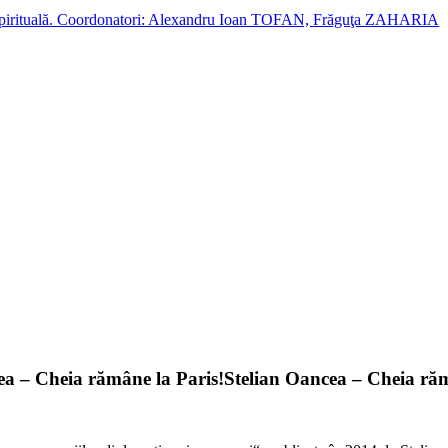
cție spirituală. Coordonatori: Alexandru Ioan TOFAN, Frăguţa ZAHARIA
ea – Cheia rămâne la Paris!
Stelian Oancea – Cheia răm