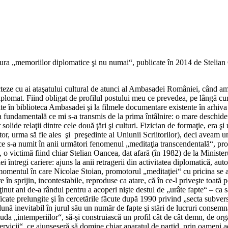
ura „memoriilor diplomatice şi nu numai“, publicate în 2014 de Stelian O
secteze cu ai ataşatului cultural de atunci al Ambasadei României, când am
plomat. Fiind obligat de profilul postului meu ce prevedea, pe lângă cursur
aflate în biblioteca Ambasadei şi la filmele documentare existente în ar
fundamentală ce mi s-a transmis de la prima întâlnire: o mare deschidere 
solide relaţii dintre cele două ţări şi culturi. Fizician de formaţie, era
iitor, urma să fie ales şi preşedinte al Uniunii Scriitorilor), deci aveam
a ce s-a numit în anii următori fenomenul „meditaţia transcendentală“, pr
e, o victimă fiind chiar Stelian Oancea, dat afară (în 1982) de la Minis
i întregi cariere: ajuns la anii retragerii din activitatea diplomatică, au
 la momentul în care Nicolae Stoian, promotorul „meditaţiei“ cu pricina
în sprijin, incontestabile, reproduse ca atare, că în ce-l priveşte toată 
ut ani de-a rândul pentru a acoperi nişte destul de „urâte fapte“ – ca să
ficate prelungite şi în cercetările făcute după 1990 privind „secta subv
 inevitabil în jurul său un număr de fapte şi stări de lucruri consemnat
iuda „intemperiilor“, să-şi construiască un profil cât de cât demn, de orga
„servicii“, ce ajunseseră să domine chiar aparatul de partid, prin oameni 