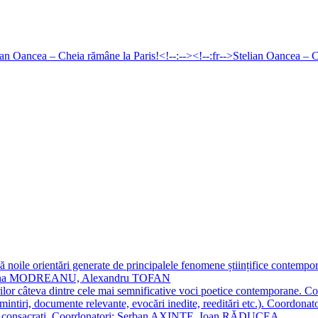
 noile orientări generate de principalele fenomene științifice contempora
Simona MODREANU, Alexandru TOFAN
titorilor câteva dintre cele mai semnificative voci poetice contempor
i (amintiri, documente relevante, evocări inedite, reeditări etc.). Co
poeți consacraţi. Coordonatori: Șerban AXINTE, Ioan RĂDUCEA