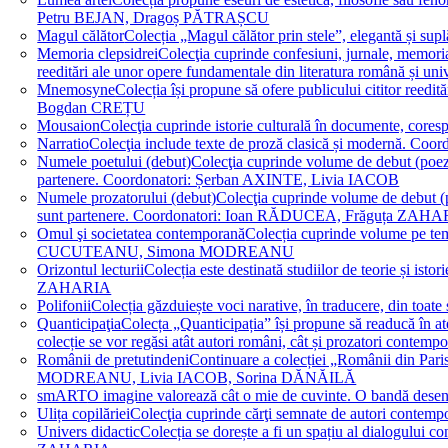
Petru BEJAN, Dragoș PĂTRAȘCU
Magul călător
Colecția „Magul călător prin stele”, elegantă și su
Memoria clepsidrei
Colecţia cuprinde confesiuni, jurnale, memorial
reeditări ale unor opere fundamentale din literatura română 
Mnemosyne
Colecția își propune să ofere publicului cititor re
Bogdan CREȚU
Mousaion
Colecţia cuprinde istorie culturală în documente, cor
Narratio
Colecţia include texte de proză clasică și modernă
Numele poetului (debut)
Colecţia cuprinde volume de debut (poezie)
partenere. Coordonatori: Șerban AXINTE, Livia IACOB
Numele prozatorului (debut)
Colecţia cuprinde volume de debut (pro
sunt partenere. Coordonatori: Ioan RĂDUCEA, Frăguța ZAH
Omul şi societatea contemporană
Colecția cuprinde volume pe teme
CUCUTEANU, Simona MODREANU
Orizontul lecturii
Colecția este destinată studiilor de teorie și i
ZAHARIA
Polifonii
Colecția găzduiește voci narative, în traducere, din 
Quanticipaţia
Colecța „Quanticipația” își propune să readucă în atenți
colecție se vor regăsi atât autori români, cât și prozatori cont
Românii de pretutindeni
Continuare a colecției „Românii din Paris
MODREANU, Livia IACOB, Sorina DĂNĂILĂ
smART
O imagine valorează cât o mie de cuvinte. O bandă des
Ulița copilăriei
Colecţia cuprinde cărţi semnate de autori contem
Univers didactic
Colecția se dorește a fi un spațiu al dialogului 