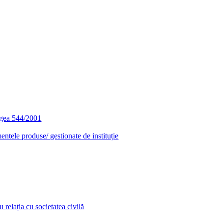
egea 544/2001
entele produse/ gestionate de instituție
relația cu societatea civilă