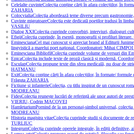
Celelalte cuvinte
Colecția conține cărți în afara colecțiilor, în f
ZAHARIA
Colocvialia
Colecţia abordează teme diverse precum gastronomie, 
Cuvinte migratoare
Colecţia este dedicată poeţilor traduşi în li
VASILIU
Dialog XXI
Colecţia cuprinde convorbiri, interviuri, dialogur
Efigii
Colecţia cuprinde, în esență, monografii și profiluri lit
Eminesciana
Cel mai cunoscut și apreciat brand al Editurii Junim
lingvistică a marelui poet național. Coordonatori: Miha
Eminesciana Bibliofil
Colecția cuprinde volume de versuri din
Epica
Colecţia include texte de proză clasică și modernă. C
Esculap
Colecția propune texte din sfera medicală, nu doar de str
HATMANU
Exit
Colecția conține cărți în afara colecțiilor, în formate/ for
Frăguţa ZAHARIA
Ficţiune şi infanterie
Colecția, cu titlu inspirat de un cunoscut
MODREANU
Fides
Colecția reunește lucrări de referință ale unor autori de pres
VIERIU, Codrin MACOVEI
Hamletarium
Pornind de la un personaj-simbol universal, colecția
MODREANU
Historia magistra vitae
Colecția cuprinde studii și documente de 
TURLIUC
Integrum
Colecția cuprinde operele integrale, în ediții defini
Lumea artei
Colecția propune eseuri de estetică, filosofie sau feno