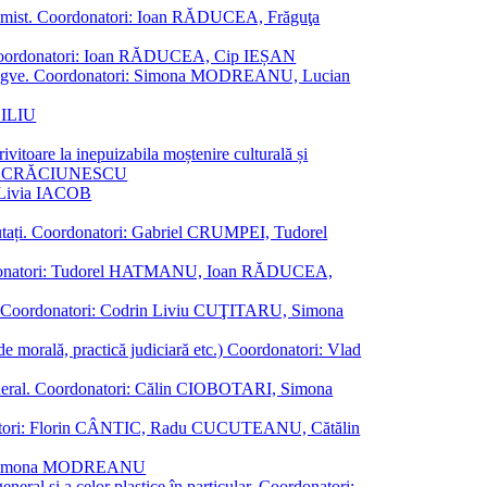
al junimist. Coordonatori: Ioan RĂDUCEA, Frăguţa
 etc. Coordonatori: Ioan RĂDUCEA, Cip IEȘAN
ţii bilingve. Coordonatori: Simona MODREANU, Lucian
ASILIU
vitoare la inepuizabila moștenire culturală și
iliu CRĂCIUNESCU
, Livia IACOB
reputați. Coordonatori: Gabriel CRUMPEI, Tudorel
st. Coordonatori: Tudorel HATMANU, Ioan RĂDUCEA,
ană. Coordonatori: Codrin Liviu CUŢITARU, Simona
e de morală, practică judiciară etc.) Coordonatori: Vlad
în general. Coordonatori: Călin CIOBOTARI, Simona
oordonatori: Florin CÂNTIC, Radu CUCUTEANU, Cătălin
INTE, Simona MODREANU
eneral și a celor plastice în particular. Coordonatori: