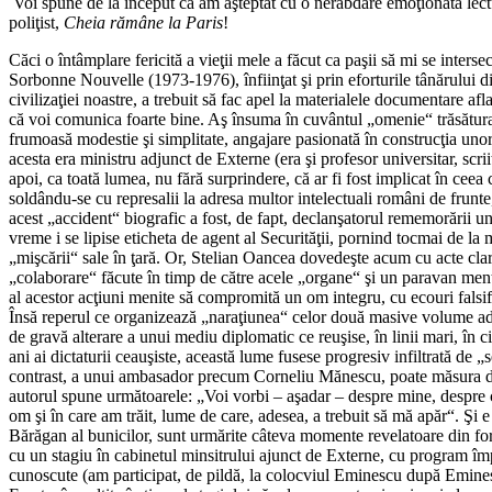
Voi spune de la început că am aşteptat cu o nerăbdare emoţionată lect
poliţist,
Cheia rămâne la Paris
!
Căci o întâmplare fericită a vieţii mele a făcut ca paşii să mi se inter
Sorbonne Nouvelle (1973-1976), înfiinţat şi prin eforturile tânărului di
civilizaţiei noastre, a trebuit să fac apel la materialele documentare 
că voi comunica foarte bine. Aş însuma în cuvântul „omenie“ trăsătura 
frumoasă modestie şi simplitate, angajare pasionată în construcţia unor 
acesta era ministru adjunct de Externe (era şi profesor universitar, scr
apoi, ca toată lumea, nu fără surprindere, că ar fi fost implicat în cee
soldându-se cu represalii la adresa multor intelectuali români de frunt
acest „accident“ biografic a fost, de fapt, declanşatorul rememorării une
vreme i se lipise eticheta de agent al Securităţii, pornind tocmai de
„mişcării“ sale în ţară. Or, Stelian Oancea dovedeşte acum cu acte clare 
„colaborare“ făcute în timp de către acele „organe“ şi un paravan menţin
al acestor acţiuni menite să compromită un om integru, cu ecouri falsi
Însă reperul ce organizează „naraţiunea“ celor două masive volume adună
de gravă alterare a unui mediu diplomatic ce reuşise, în linii mari, în c
ani ai dictaturii ceauşiste, această lume fusese progresiv infiltrată de 
contrast, a unui ambasador precum Corneliu Mănescu, poate măsura dista
autorul spune următoarele: „Voi vorbi – aşadar – despre mine, despre cr
om şi în care am trăit, lume de care, adesea, a trebuit să mă apăr“. Şi e
Bărăgan al bunicilor, sunt urmărite câteva momente revelatoare din form
cu un stagiu în cabinetul minsitrului ajunct de Externe, cu program împărţ
cunoscute (am participat, de pildă, la colocviul Eminescu după Eminesc