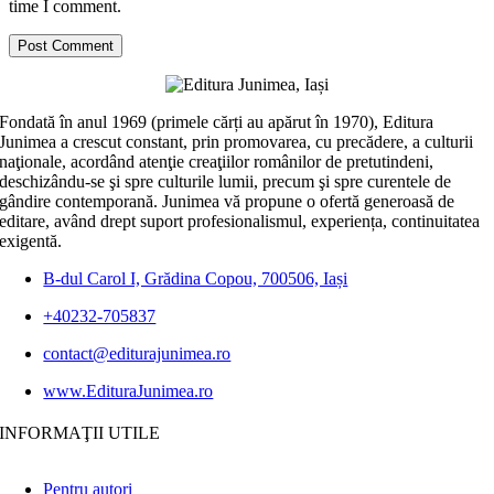
time I comment.
Fondată în anul 1969 (primele cărți au apărut în 1970), Editura
Junimea a crescut constant, prin promovarea, cu precădere, a culturii
naţionale, acordând atenţie creaţiilor românilor de pretutindeni,
deschizându-se şi spre culturile lumii, precum şi spre curentele de
gândire contemporană. Junimea vă propune o ofertă generoasă de
editare, având drept suport profesionalismul, experiența, continuitatea
exigentă.
B-dul Carol I, Grădina Copou, 700506, Iași
+40232-705837
contact@editurajunimea.ro
www.EdituraJunimea.ro
INFORMAŢII UTILE
Pentru autori