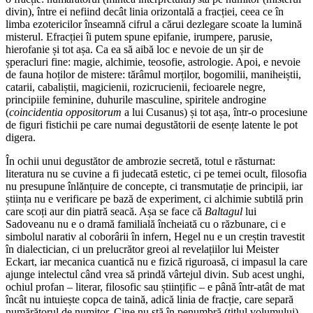
divin), între ei nefiind decât linia orizontală a fracției, ceea ce în
limba ezotericilor înseamnă cifrul a cărui dezlegare scoate la lumină
misterul. Efracției îi putem spune epifanie, irumpere, parusie,
hierofanie și tot așa. Ca ea să aibă loc e nevoie de un șir de
șperacluri fine: magie, alchimie, teosofie, astrologie. Apoi, e nevoie
de fauna hoților de mistere: tărâmul morților, bogomilii, maniheiștii,
catarii, cabaliștii, magicienii, rozicrucienii, fecioarele negre,
principiile feminine, duhurile masculine, spiritele androgine
(
coincidentia oppositorum
a lui Cusanus) și tot așa, într-o procesiune
de figuri fistichii pe care numai degustătorii de esențe latente le pot
digera.
În ochii unui degustător de ambrozie secretă, totul e răsturnat:
literatura nu se cuvine a fi judecată estetic, ci pe temei ocult, filosofia
nu presupune înlănțuire de concepte, ci transmutație de principii, iar
știința nu e verificare pe bază de experiment, ci alchimie subtilă prin
care scoți aur din piatră seacă. Așa se face că
Baltagul
lui
Sadoveanu nu e o dramă familială încheiată cu o răzbunare, ci e
simbolul narativ al coborârii în infern, Hegel nu e un creștin travestit
în dialectician, ci un prelucrător greoi al revelațiilor lui Meister
Eckart, iar mecanica cuantică nu e fizică riguroasă, ci impasul la care
ajunge intelectul când vrea să prindă vârtejul divin. Sub acest unghi,
ochiul profan – literar, filosofic sau științific – e până într-atât de mat
încât nu intuiește copca de taină, adică linia de fracție, care separă
numărătorul de numitor. Cine nu stă în penumbră (titlul volumului),