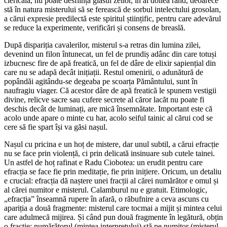
clericală, nu poate desființa glasul zeilor, în al doilea rând, deoarece
stă în natura misterului să se ferească de sorbul intelectului grosolan,
a cărui expresie predilectă este spiritul științific, pentru care adevărul
se reduce la experimente, verificări și consens de breaslă.
După dispariția cavalerilor, misterul s-a retras din lumina zilei,
devenind un filon întunecat, un fel de prundiș adânc din care totuși
izbucnesc fire de apă freatică, un fel de dâre de elixir sapiențial din
care nu se adapă decât inițiații. Restul omenirii, o adunătură de
popândăi agitându-se degeaba pe scoarța Pământului, sunt în
naufragiu viager. Că acestor dâre de apă freatică le spunem vestigii
divine, relicve sacre sau cufere secrete al căror lacăt nu poate fi
deschis decât de luminați, are mică însemnătate. Important este că
acolo unde apare o minte cu har, acolo seiful tainic al cărui cod se
cere să fie spart își va găsi nașul.
Nașul cu pricina e un hoț de mistere, dar unul subtil, a cărui efracție
nu se face prin violență, ci prin delicată insinuare sub cutele tainei.
Un astfel de hoț rafinat e Radu Ciobotea: un erudit pentru care
efracția se face fie prin meditație, fie prin inițiere. Oricum, un detaliu
e crucial: efracția dă naștere unei fracții al cărei numărător e omul și
al cărei numitor e misterul. Calamburul nu e gratuit. Etimologic,
„efracția” înseamnă rupere în afară, o răbufnire a ceva ascuns cu
apariția a două fragmente: misterul care tocmai a mijit și mintea celui
care adulmecă mijirea. Și când pun două fragmente în legătură, obțin
o fracție: numărătorul (mintea interpretului) stă pe numitor (misterul