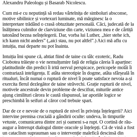
Alexandru Paleologu și Basarab Nicolescu.
Cum mi-e cu neputință să redau vârtelnița de simboluri absconse,
motive sibilinice și vortexuri luminate, mă mărginesc la o
interpretare trădând o crasă obtuzitate personală. Căci, judecată de la
înălțimea culmilor de clarviziune din carte, viziunea mea e de cârtiță
tatonând bezna neînțelegerii. Dar, vorba lui Luther, „hier stehe ich,
ich kann nicht anders” („aici stau, nu pot altfel”.) Aici mă aflu cu
intuiția, mai departe nu pot înainta.
Intuiția îmi spune că, ahtiat fiind de taine cu tâlc ezoteric, Radu
Ciobotea trăiește o vie nemulțumire față de religia căreia îi aparține:
platitudinile din predici îi irită nervul perspicace, pericopele molâi îi
contrariază inteligența. E atâta stereotipie în dogme, atâta sfârșeală în
ritualuri, încât numai o ruptură de nivel îi poate satisface nevoia a-și
exercita flerul dezlegător de taine străvechi. Grație rupturii de nivel,
motivele ancestrale devin probleme de descifrat, miturile antice
ajung cimilituri cărora le caută răspunsul, iar aporiile logice se
preschimbă în seifuri al căror cod trebuie spart.
Dar de ce e nevoie de o ruptură de nivel în privința înțelegerii? Aici
intervine premisa crucială a gândirii oculte: undeva, în timpurile
vetuste, comunicarea dintre zei și oameni s-a rupt. O cortină de rău-
augur a întrerupt dialogul dintre oracole și înțelepți. Că de vină a fost
un cataclism suprauman sau o intervenție malefică descinsă din