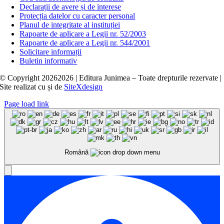
Declarații de avere și de interese
Protecția datelor cu caracter personal
Planul de integritate al instituției
Rapoarte de aplicare a Legii nr. 52/2003
Rapoarte de aplicare a Legii nr. 544/2001
Solicitare informații
Buletin informativ
© Copyright
20262026 | Editura Junimea – Toate drepturile rezervate |
Site realizat cu
și
de
SiteXdesign
Page load link
Română