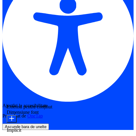
Ajustări la accesibilitate
Extensii pentru conținut
Dimensiune font
Propulsat de
OneTap
Ascunde bara de unelte
Implicit