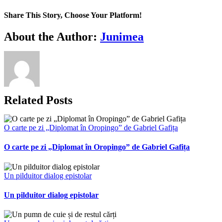
Share This Story, Choose Your Platform!
Facebook
X
Bluesky
Reddit
LinkedIn
WhatsApp
Telegram
Tumblr
Xing
Email
Copy
About the Author:
Junimea
Link
Related Posts
O carte pe zi „Diplomat în Oropingo” de Gabriel Gafița
O carte pe zi „Diplomat în Oropingo” de Gabriel Gafița
Un pilduitor dialog epistolar
Un pilduitor dialog epistolar