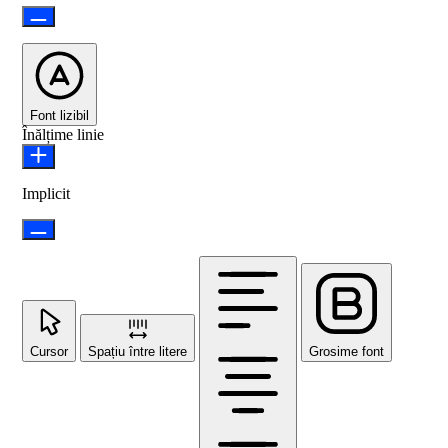
Font lizibil
Înălțime linie
Implicit
Cursor
Spațiu între litere
Grosime font