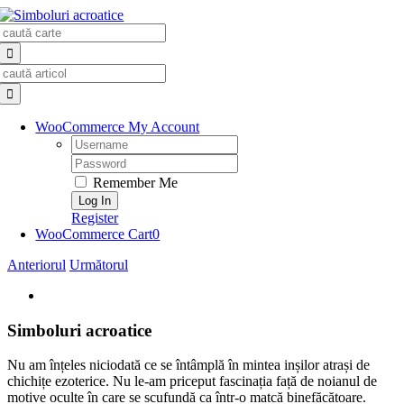
Skip
Search
to
for:
content
Search
for:
WooCommerce My Account
Username:
Password:
Remember Me
Register
WooCommerce Cart
0
Anteriorul
Următorul
View
Larger
Image
Simboluri acroatice
Nu am înțeles niciodată ce se întâmplă în mintea inșilor atrași de
chichițe ezoterice. Nu le-am priceput fascinația față de noianul de
motive oculte în care se scufundă ca într-o matcă binefăcătoare.