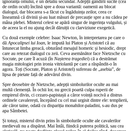
ignoranța omului, e un detaliu secundar. Adepții gândirii sucite (cea
de ordin ocult) înclină spre a doua variantă: oamenii au blocat
dialogul, dar blocarea s-a făcut cu îngăduința zeilor, ceea ce
înseamnă că divinii și-au luat măsuri de precauție spre a nu cădea pe
mâna plebei. Misterul celest se apără singur de ingerința vulgului, și
de aceea la el nu ajung decât dăruiții cu clarviziune exegetică.
Cu două exemple celebre: Isaac Newton, în interpretarea pe care o
dă
Apocalipsei lui Ioan
, le impută lui Platon și Aristotel că au
întunecat limba greacă, obturând mesajul homeric și hesiodic, drept
care au retezat dialogul cu zeii. Ceva asemănător face Nietzsche cu
Socrate, pe care îl acuză (în
Nașterea tragediei
) că a destrămat
magia mitologiei prin ironia vitriolantă pe care a răspândit-o în
agora. Toți (Socrate, Platon și Aristotel) sufereau de „asebia”, de
lipsa de pietate față de adevărul divin.
Spre deosebire de Nietzsche, adepții simbolurilor oculte au mai
multă clemență. În ochii lor, nu grecii poartă culpa ruperii de
empireul divin, ci cezaro-papistașii a căror voință nocivă a distrus
ordinele cavalerești, începând cu cel mai urgisit dintre ele: templierii,
ale căror taine, odată cu dispariția monahilor-paladini, s-au dus pe
apa Sâmbetei.
Și totuși, misterul divin prins în simbolurile oculte ale cavalerilor
medievali nu a dispărut. Mai întâi, fiindcă puterea politică, sau cea