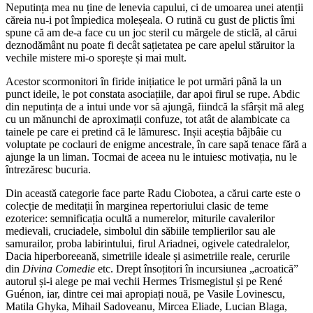
Neputința mea nu ține de lenevia capului, ci de umoarea unei atenții
căreia nu-i pot împiedica moleșeala. O rutină cu gust de plictis îmi
spune că am de-a face cu un joc steril cu mărgele de sticlă, al cărui
deznodământ nu poate fi decât sațietatea pe care apelul stăruitor la
vechile mistere mi-o sporește și mai mult.
Acestor scormonitori în firide inițiatice le pot urmări până la un
punct ideile, le pot constata asociațiile, dar apoi firul se rupe. Abdic
din neputința de a intui unde vor să ajungă, fiindcă la sfârșit mă aleg
cu un mănunchi de aproximații confuze, tot atât de alambicate ca
tainele pe care ei pretind că le lămuresc. Inșii aceștia bâjbâie cu
voluptate pe coclauri de enigme ancestrale, în care sapă tenace fără a
ajunge la un liman. Tocmai de aceea nu le intuiesc motivația, nu le
întrezăresc bucuria.
Din această categorie face parte Radu Ciobotea, a cărui carte este o
colecție de meditații în marginea repertoriului clasic de teme
ezoterice: semnificația ocultă a numerelor, miturile cavalerilor
medievali, cruciadele, simbolul din săbiile templierilor sau ale
samurailor, proba labirintului, firul Ariadnei, ogivele catedralelor,
Dacia hiperboreeană, simetriile ideale și asimetriile reale, cerurile
din
Divina Comedie
etc. Drept însoțitori în incursiunea „acroatică”
autorul și-i alege pe mai vechii Hermes Trismegistul și pe René
Guénon, iar, dintre cei mai apropiați nouă, pe Vasile Lovinescu,
Matila Ghyka, Mihail Sadoveanu, Mircea Eliade, Lucian Blaga,