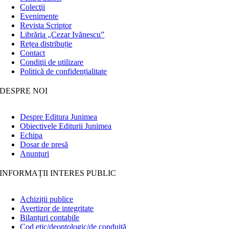
Colecţii
Evenimente
Revista Scriptor
Librăria „Cezar Ivănescu”
Rețea distribuție
Contact
Condiţii de utilizare
Politică de confidențialitate
DESPRE NOI
Despre Editura Junimea
Obiectivele Editurii Junimea
Echipa
Dosar de presă
Anunţuri
INFORMAȚII INTERES PUBLIC
Achiziții publice
Avertizor de integritate
Bilanțuri contabile
Cod etic/deontologic/de conduită