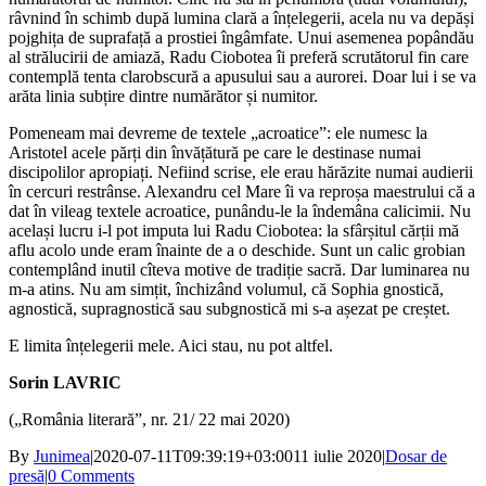
râvnind în schimb după lumina clară a înțelegerii, acela nu va depăși
pojghița de suprafață a prostiei îngâmfate. Unui asemenea popândău
al strălucirii de amiază, Radu Ciobotea îi preferă scrutătorul fin care
contemplă tenta clarobscură a apusului sau a aurorei. Doar lui i se va
arăta linia subțire dintre numărător și numitor.
Pomeneam mai devreme de textele „acroatice”: ele numesc la
Aristotel acele părți din învățătură pe care le destinase numai
discipolilor apropiați. Nefiind scrise, ele erau hărăzite numai audierii
în cercuri restrânse. Alexandru cel Mare îi va reproșa maestrului că a
dat în vileag textele acroatice, punându-le la îndemâna calicimii. Nu
același lucru i-l pot imputa lui Radu Ciobotea: la sfârșitul cărții mă
aflu acolo unde eram înainte de a o deschide. Sunt un calic grobian
contemplând inutil cîteva motive de tradiție sacră. Dar luminarea nu
m-a atins. Nu am simțit, închizând volumul, că Sophia gnostică,
agnostică, supragnostică sau subgnostică mi s-a așezat pe creștet.
E limita înțelegerii mele. Aici stau, nu pot altfel.
Sorin LAVRIC
(„România literară”, nr. 21/ 22 mai 2020)
By
Junimea
|
2020-07-11T09:39:19+03:00
11 iulie 2020
|
Dosar de
presă
|
0 Comments