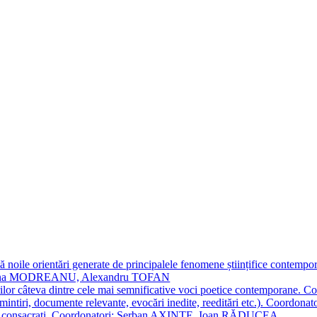
 noile orientări generate de principalele fenomene științifice contempora
Simona MODREANU, Alexandru TOFAN
titorilor câteva dintre cele mai semnificative voci poetice contempor
i (amintiri, documente relevante, evocări inedite, reeditări etc.). Co
poeți consacraţi. Coordonatori: Șerban AXINTE, Ioan RĂDUCEA