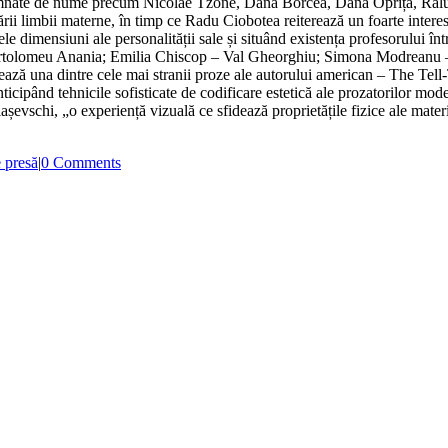
emnate de nume precum Nicolae Tzone, Dana Borcea, Dana Opriță, Raluca 
rii limbii materne, în timp ce Radu Ciobotea reiterează un foarte interesa
le dimensiuni ale personalității sale și situând existența profesorului înt
i – Bartolomeu Anania; Emilia Chiscop – Val Gheorghiu; Simona Modreanu 
ază una dintre cele mai stranii proze ale autorului american – The Tell-
cipând tehnicile sofisticate de codificare estetică ale prozatorilor modern
așevschi, „o experiență vizuală ce sfidează proprietățile fizice ale materia
 presă
|
0 Comments