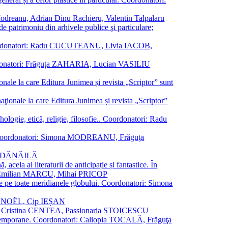
a Modreanu, Adrian Dinu Rachieru, Valentin Talpalaru
de patrimoniu din arhivele publice şi particulare;
ală. Coordonatori: Radu CUCUTEANU, Livia IACOB,
 Coordonatori: Frăguța ZAHARIA, Lucian VASILIU
ionale la care Editura Junimea și revista „Scriptor” sunt
 naţionale la care Editura Junimea și revista „Scriptor”
logie, etică, religie, filosofie.. Coordonatori: Radu
versal. Coordonatori: Simona MODREANU, Frăguţa
rina DĂNĂILĂ
 acela al literaturii de anticipație și fantastice. În
tori: Emilian MARCU, Mihai PRICOP
 de pe toate meridianele globului. Coordonatori: Simona
vier NOËL, Cip IEȘAN
natori: Cristina CENTEA, Passionaria STOICESCU
ce contemporane. Coordonatori: Caliopia TOCALĂ, Frăguţa