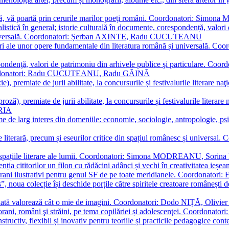
plă, vă poartă prin cerurile marilor poeți români. Coordonatori: Simon
istică în general; istorie culturală în documente, corespondență, valori 
și universală. Coordonatori: Șerban AXINTE, Radu CUCUTEANU
editări ale unor opere fundamentale din literatura română și univers
espondenţă, valori de patrimoniu din arhivele publice şi particulare.
. Coordonatori: Radu CUCUTEANU, Radu GĂINĂ
, premiate de jurii abilitate, la concursurile și festivalurile literare naţ
ză), premiate de jurii abilitate, la concursurile și festivalurile literare
ARIA
 de larg interes din domeniile: economie, sociologie, antropologie, psiho
storie literară, precum și eseurilor critice din spațiul românesc și uni
toate spațiile literare ale lumii. Coordonatori: Simona MODREANU, So
a cititorilor un filon cu rădăcini adânci și vechi în creativitatea ieșeană,
emporani ilustrativi pentru genul SF de pe toate meridianele. Coordona
”, noua colecție își deschide porțile către spiritele creatoare românești
enată valorează cât o mie de imagini. Coordonatori: Dodo NIȚĂ, Oli
porani, români şi străini, pe tema copilăriei și adolescenţei. Coordo
constructiv, flexibil și inovativ pentru teoriile și practicile pedagogi