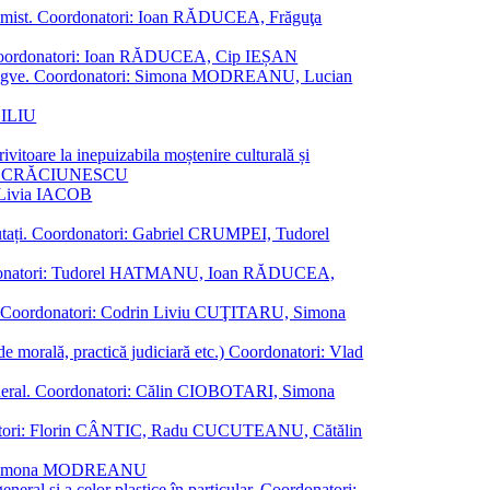
al junimist. Coordonatori: Ioan RĂDUCEA, Frăguţa
 etc. Coordonatori: Ioan RĂDUCEA, Cip IEȘAN
ţii bilingve. Coordonatori: Simona MODREANU, Lucian
ASILIU
vitoare la inepuizabila moștenire culturală și
iliu CRĂCIUNESCU
, Livia IACOB
reputați. Coordonatori: Gabriel CRUMPEI, Tudorel
st. Coordonatori: Tudorel HATMANU, Ioan RĂDUCEA,
ană. Coordonatori: Codrin Liviu CUŢITARU, Simona
e de morală, practică judiciară etc.) Coordonatori: Vlad
în general. Coordonatori: Călin CIOBOTARI, Simona
oordonatori: Florin CÂNTIC, Radu CUCUTEANU, Cătălin
INTE, Simona MODREANU
eneral și a celor plastice în particular. Coordonatori: