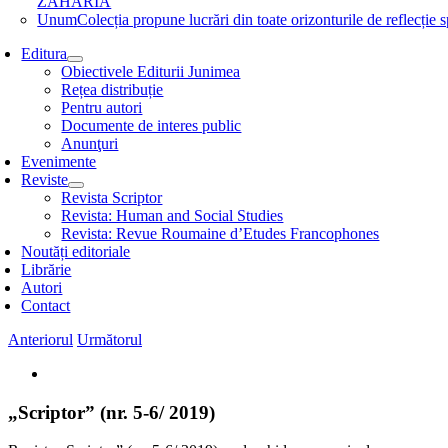
ZAHARIA
Unum
Colecția propune lucrări din toate orizonturile de refle
Editura
Obiectivele Editurii Junimea
Rețea distribuție
Pentru autori
Documente de interes public
Anunţuri
Evenimente
Reviste
Revista Scriptor
Revista: Human and Social Studies
Revista: Revue Roumaine d’Etudes Francophones
Noutăți editoriale
Librărie
Autori
Contact
Anteriorul
Următorul
View
Larger
Image
„Scriptor” (nr. 5-6/ 2019)