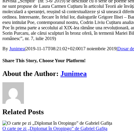
Revista „Scriptor” (nr. 5-6/ 2019) se deschide cu o serie de poeme s
ne sunt propuse de Laura Carmen Cuțitaru în articolul Teorii ale învăță
moleculară a speranței, reușind să contextualizeze și să unească diferite
ordinea. Interesante, fiecare în felul lor, dialogurile Grigore Ilise
eseu intitulat Poe, contemporanul nostru, Codrin Liviu Cuțitaru analize
Poe în prima parte a secolului al XIX-lea rămâne una revoluționară, anti
Sorin Purcaru, ale cărui sculpturi în bronz oferă, în termenii Mariei Bil
românesc”, nr. 7, iulie 2019)
By
Junimea
|
2019-11-17T08:21:02+02:00
17 noiembrie 2019
|
Dosar de
Share This Story, Choose Your Platform!
Facebook
X
Bluesky
Reddit
LinkedIn
WhatsApp
Telegram
Tumblr
Xing
Email
Copy
About the Author:
Junimea
Link
Related Posts
O carte pe zi „Diplomat în Oropingo” de Gabriel Gafița