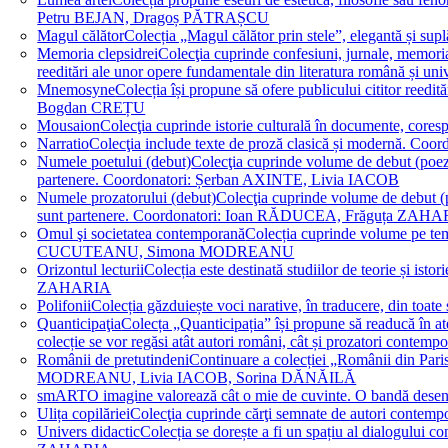
Petru BEJAN, Dragoș PĂTRAȘCU
Magul călător
Colecția „Magul călător prin stele”, elegantă și su
Memoria clepsidrei
Colecţia cuprinde confesiuni, jurnale, memorial
reeditări ale unor opere fundamentale din literatura română 
Mnemosyne
Colecția își propune să ofere publicului cititor re
Bogdan CREȚU
Mousaion
Colecţia cuprinde istorie culturală în documente, cor
Narratio
Colecţia include texte de proză clasică și modernă
Numele poetului (debut)
Colecţia cuprinde volume de debut (poezie)
partenere. Coordonatori: Șerban AXINTE, Livia IACOB
Numele prozatorului (debut)
Colecţia cuprinde volume de debut (pro
sunt partenere. Coordonatori: Ioan RĂDUCEA, Frăguța ZAH
Omul şi societatea contemporană
Colecția cuprinde volume pe teme
CUCUTEANU, Simona MODREANU
Orizontul lecturii
Colecția este destinată studiilor de teorie și i
ZAHARIA
Polifonii
Colecția găzduiește voci narative, în traducere, din 
Quanticipaţia
Colecța „Quanticipația” își propune să readucă în atenți
colecție se vor regăsi atât autori români, cât și prozatori cont
Românii de pretutindeni
Continuare a colecției „Românii din Paris
MODREANU, Livia IACOB, Sorina DĂNĂILĂ
smART
O imagine valorează cât o mie de cuvinte. O bandă des
Ulița copilăriei
Colecţia cuprinde cărţi semnate de autori contem
Univers didactic
Colecția se dorește a fi un spațiu al dialogului 