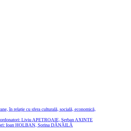
ne, în relație cu sfera culturală, socială, economică,
ane. Coordonatori: Liviu APETROAIE, Şerban AXINTE
ordonatori: Ioan HOLBAN, Sorina DĂNĂILĂ