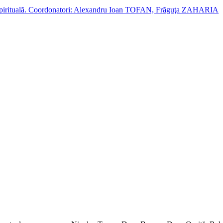
cție spirituală. Coordonatori: Alexandru Ioan TOFAN, Frăguţa ZAHARIA