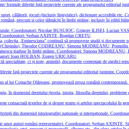
ormate/ formule diferite față proiectele curente ale programului editori
sport, călătorii, jocuri (inclusiv lingvistice), dicţionare accesibile
mba română, precum şi celor tălmăciţi în limbi străine, inclusiv în edi
i culturale. Coordonatori: Nicolae BUSUIOC, Grigore ILISEI, Lucian V
erare. Coordonatori: Șerban AXINTE, Bogdan CREŢU
ea, colecția „Eminesciana” continuă să promoveze studii și documente pri
i CIMPOI (Chișinău), Theodor CODREANU, Simona MODREANU, Pomp
 Eminescu traduse în limbi străine. Coordonatori: Simona MODREANU
oordonatori: Ioan HOLBAN, Eugen URICARU
ictă specialitate, ci și note, amintiri, documente comentate de medici 
mule diferite față proiectele curente ale programului editorial junimi
 roman al lui Costache Olăreanu, promovează proza română contempor
tigiu, în domeniul dreptului (teoria, istoria, filosofia dreptului, problem
 este consacrată textelor de și despre teatru și artelor spectacolului 
referință din domeniul istoriografiei naţionale şi internaţionale. C
tive, ale unor autori români reprezentativi. Coordonatori: Șerban AX
menologia artei, precum și monografii, albume etc., din sfera artelor în g