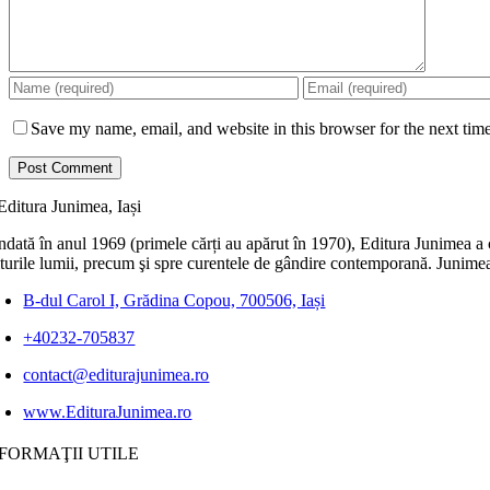
Save my name, email, and website in this browser for the next tim
dată în anul 1969 (primele cărți au apărut în 1970), Editura Junimea a c
lturile lumii, precum şi spre curentele de gândire contemporană. Junimea
B-dul Carol I, Grădina Copou, 700506, Iași
+40232-705837
contact@editurajunimea.ro
www.EdituraJunimea.ro
FORMAŢII UTILE