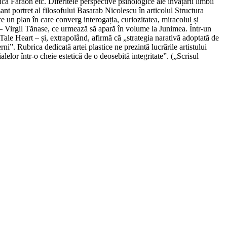
Faraon etc. Diferitele perspective psihologice ale învățării limbii
nt portret al filosofului Basarab Nicolescu în articolul Structura
re un plan în care converg interogația, curiozitatea, miracolul și
– Virgil Tănase, ce urmează să apară în volume la Junimea. Într-un
Tale Heart – și, extrapolând, afirmă că „strategia narativă adoptată de
i”. Rubrica dedicată artei plastice ne prezintă lucrările artistului
lelor într-o cheie estetică de o deosebită integritate”. („Scrisul