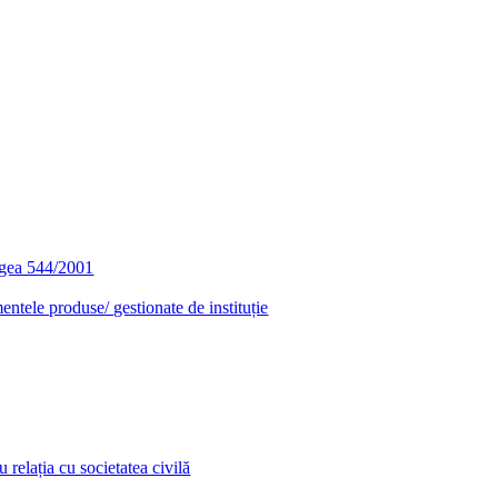
egea 544/2001
entele produse/ gestionate de instituție
relația cu societatea civilă