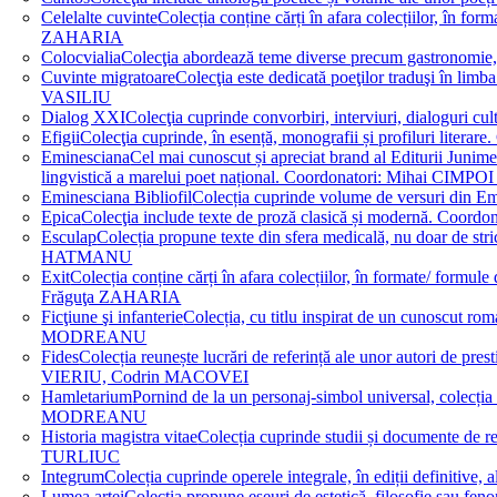
Celelalte cuvinte
Colecția conține cărți în afara colecțiilor, în f
ZAHARIA
Colocvialia
Colecţia abordează teme diverse precum gastronomie, 
Cuvinte migratoare
Colecţia este dedicată poeţilor traduşi în li
VASILIU
Dialog XXI
Colecţia cuprinde convorbiri, interviuri, dialogur
Efigii
Colecţia cuprinde, în esență, monografii și profiluri lit
Eminesciana
Cel mai cunoscut și apreciat brand al Editurii Junim
lingvistică a marelui poet național. Coordonatori: Miha
Eminesciana Bibliofil
Colecția cuprinde volume de versuri din
Epica
Colecţia include texte de proză clasică și modernă. C
Esculap
Colecția propune texte din sfera medicală, nu doar de str
HATMANU
Exit
Colecția conține cărți în afara colecțiilor, în formate/ for
Frăguţa ZAHARIA
Ficţiune şi infanterie
Colecția, cu titlu inspirat de un cunoscut
MODREANU
Fides
Colecția reunește lucrări de referință ale unor autori de pres
VIERIU, Codrin MACOVEI
Hamletarium
Pornind de la un personaj-simbol universal, colecția
MODREANU
Historia magistra vitae
Colecția cuprinde studii și documente de 
TURLIUC
Integrum
Colecția cuprinde operele integrale, în ediții defini
Lumea artei
Colecția propune eseuri de estetică, filosofie sau feno