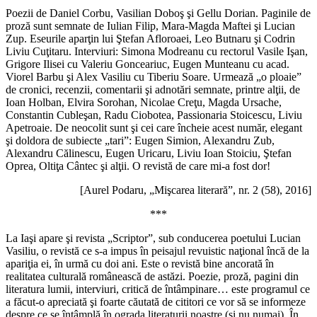
Poezii de Daniel Corbu, Vasilian Doboş şi Gellu Dorian. Paginile de
proză sunt semnate de Iulian Filip, Mara-Magda Maftei şi Lucian
Zup. Eseurile aparţin lui Ştefan Afloroaei, Leo Butnaru şi Codrin
Liviu Cuţitaru. Interviuri: Simona Modreanu cu rectorul Vasile Işan,
Grigore Ilisei cu Valeriu Gonceariuc, Eugen Munteanu cu acad.
Viorel Barbu şi Alex Vasiliu cu Tiberiu Soare. Urmează „o ploaie”
de cronici, recenzii, comentarii şi adnotări semnate, printre alţii, de
Ioan Holban, Elvira Sorohan, Nicolae Creţu, Magda Ursache,
Constantin Cubleşan, Radu Ciobotea, Passionaria Stoicescu, Liviu
Apetroaie. De neocolit sunt şi cei care încheie acest număr, elegant
şi doldora de subiecte „tari”: Eugen Simion, Alexandru Zub,
Alexandru Călinescu, Eugen Uricaru, Liviu Ioan Stoiciu, Ştefan
Oprea, Oltiţa Cântec şi alţii. O revistă de care mi-a fost dor!
[Aurel Podaru, „Mişcarea literară”, nr. 2 (58), 2016]
***
La Iaşi apare şi revista „Scriptor”, sub conducerea poetului Lucian
Vasiliu, o revistă ce s-a impus în peisajul revuistic naţional încă de la
apariţia ei, în urmă cu doi ani. Este o revistă bine ancorată în
realitatea culturală românească de astăzi. Poezie, proză, pagini din
literatura lumii, interviuri, critică de întâmpinare… este programul ce
a făcut-o apreciată şi foarte căutată de cititori ce vor să se informeze
despre ce se întâmplă în ograda literaturii noastre (şi nu numai). În