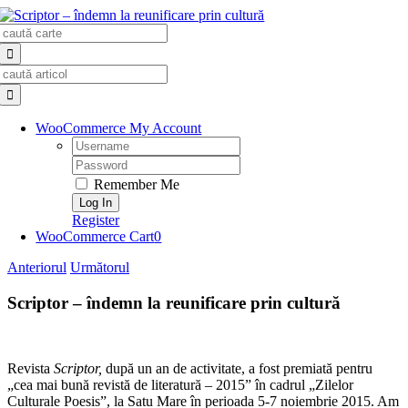
Skip
Search
to
for:
content
Search
for:
WooCommerce My Account
Username:
Password:
Remember Me
Register
WooCommerce Cart
0
Anteriorul
Următorul
Scriptor – îndemn la reunificare prin cultură
Revista
Scriptor,
după un an de activitate, a fost premiată pentru
„cea mai bună revistă de literatură – 2015” în cadrul „Zilelor
Culturale Poesis”, la Satu Mare în perioada 5-7 noiembrie 2015. Am