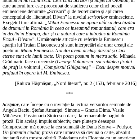
intitulat
Mihai Eminescu. Cele cinci Scrisori şi Imperiul Otoman
, în
care autorul turc este preocupat de studierea celor cinci poezii
eminesciene denumite „Scrisori” şi de teoretizarea şi aplicarea
conceptului de „literatură Divan” la nivelul
scrisorilor
eminesciene.
Exegetul turc afirmă:
„
Mihai Eminescu ne apare atât ca deschizător
de drumuri în România în ceea ce înseamnă romantismul, care era
în declin în Europa, dar şi ca autorul care a introdus în România
Ecoul «Divan»
”. Următoarele articole cu referire la Eminescu
aparţin lui Traian Diaconescu şi sunt interpretări ale unor creaţii ale
poetului:
Mihai Eminescu. Noi doi avem acelaşi dascăl
şi
Căci
eterne sunt ale lumii toate. Un poem postum în metru safic
. Mihaela
Grădinariu face o recenzie (
George Vulturescu: sacralitatea firului
de praf
)
la volumul
„Complexul Ghilgameş” – Eseu despre motivul
prafului în opera lui M. Eminescu
.
[Raluca Hăşmăşan, „Nord literar”, nr. 2 (153), februarie 2016]
***
Scriptor
, care începe cu o invitaţie la lectura versurilor semnate de
Angela Baciu, Ştefan Amariţei, Simona – Grazia Dima, Vasile
Mihăescu, Passionaria Stoicescu dar şi la remarcabile pagini de
proză. Din acelaşi impuls subiectiv, care pluteşte deasupra
Compreselor, mă opresc la cea semnată de Dana Konya – Petrişor,
Un florentin ciudat
, proză care urmează să devină o carte, absolut
incitantă prin mostra oferită. Baladarea prin Florenţa cu un american