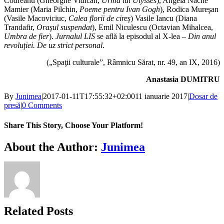
Codreanu (Gheorghe Vidican,
Urma lui Ulysses
), Angela Nache
Mamier (Maria Pilchin,
Poeme pentru Ivan Gogh
), Rodica Mureşan
(Vasile Macoviciuc,
Calea florii de cireş
) Vasile Iancu (Diana
Trandafir,
Oraşul suspendat
), Emil Niculescu (Octavian Mihalcea,
Umbra de fier
).
Jurnalul LIS
se află la episodul al X-lea –
Din anul
revoluţiei. De uz strict personal
.
(„Spaţii culturale”, Râmnicu Sărat, nr. 49, an IX, 2016)
Anastasia DUMITRU
By
Junimea
|
2017-01-11T17:55:32+02:00
11 ianuarie 2017
|
Dosar de
presă
|
0 Comments
Share This Story, Choose Your Platform!
Facebook
X
Bluesky
Reddit
LinkedIn
WhatsApp
Telegram
Tumblr
Xing
Email
Copy
About the Author:
Junimea
Link
Related Posts