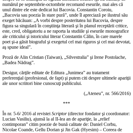
numărul pe septembrie-octombrie recomand eseurile, mai ales că
unul dintre ele este dedicat lui Bacovia. Constantin Coroiu,
„Bacovia sau poezia în stare pură”, unde îl apreciază pe ilustrul său
exeget băcăuan: „A vorbi despre posteritatea lui Bacovia, despre
figura sa singulară în conştiinţa literară şi în planul receptării critice,
este, cred, obligatoriu a ne raporta la studiile şi eseurile monografice
ale criticului şi istoricului literar Constantin Călin, în care marele
poet şi-a găsit biograful şi exegetul cel mai riguros şi cel mai devotat,
aş spune ideal”.
Proză de Alin Cristian (Taiwan), „Silvestralia” şi Irene Postolache,
„Badea Nădrag”.
Desigur, cărţile editate de Editura „Junimea” au tratament
preferenţial (profesional, de fapt) şi putem citi despre ultimele apariţii
ale unor scriitori bine cunoscuţi publicului.
(„Ateneu”, nr. 566/2016)
***
În nr. 5-6/ 2016 al revistei
Scriptor
(director fondator şi coordonator:
Lucian Vasiliu), ajunsă la al II-lea an de apariţie, la „relief
contimporan” citim poezie de bună calitate de: Daniel Corbu,
Nicolae Coande, Gellu Dorian şi Jin Gak (Hyesim) – Coreea de