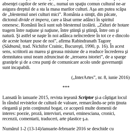
absenţei capilor de serie etc., numai un spaţiu comun cultural ne-ar
asigura dreptul de a sta la masa marilor culturi. Aşa am putea scăpa
de „blestemul unei culturi mici”. România a simţit, din păcate,
dictonul
divide et
impera,
care a lăsat urme adânci în spiritul
omenesc. Românii încă sunt sub blestemul izolării. „Ziduri de hotare
tragem între naţiune şi naţiune, între ştiinţă şi ştiinţă, între om şi
natură. Şi astfel se naşte în noi adânca neîncredere în tot ce e dincolo
de aceste hotare puse de noi”, afirma Rabindranath Tagore
(
Sādnanā,
trad. Nichifor Crainic, Bucureşti, 1990, p. 16). În acest
sens, scriitorii au marea şi greaua misiune de a readuce încrederea şi
demnitatea unui neam zdruncinat de „teroarea istoriei”, de a sparge
graniţele şi de a crea punţi de comunicare acolo unde guvernanţii
sunt incapabili.
(„InterArtes”, nr. 8, iunie 2016)
***
Lansată în ianuarie 2015, revista ieşeană
Scriptor
şi-a câştigat locul
în rândul revistelor de cultură de valoare, remarcându-se prin ţinuta
elegantă şi prin conţinutul bogat, ce acoperă multe domenii de
interes: poezie, proză, interviuri, eseuri, eminesciana, cronici,
recenzii, comentarii, traduceri, arte plastice ş.a.
Numărul 1-2 (13-14)/ianuarie-februarie 2016 se deschide cu