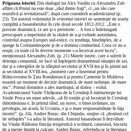
Prigoana istoriei.
Din dialogul lui Alex Vasiliu cu Alexandru Zub
aflăm că Prutul nu este doar „râul dintre fraţi”, ci „un râu care
reunifică şi revitalizează”, după cum consideră academicianul (p.
23). Tot autorul volumului
în orizontul istoriei
ne aminteşte de soarta
cumplită a basarabenilor în cele două secole 1812-2012. „Este o
poveste dramatică, ce are şi o preistorie… A fost o îndelungată
preocupare a imperiului de la răsărit de a-şi extinde autoritatea,
controlul asupra Europei sud-estice, cu tendinţa, bineînţeles, de a
ajunge la Constantinopole şi de a domina continentul. Ceea ce nu a
reuşit, cu toate că în diverse momente s-a încercat acest lucru”,
menţionează Alexandru Zub. (p. 21) Marele istoric, care a suferit în
detenţia comunistă, ne face să înţelegem dramatismul situaţiei de azi,
dar şi a vitregiilor de la sfârşitul secolului al XVII-lea şi în primii ani
ai secolului al XVIII-lea, „moment care a însemnat pentru
Brâncoveanu în Ţara Românească şi pentru Cantemir în Moldova
noastră un moment de decizie dramatică, de mare nelinişte, de mare
risc”. Primul domnitor a ales martirajul, al doilea – exilul.
Academicianul Vasile Tărâţeanu de la Cernăuţi îi mărturiseşte lui
Vasile Proca un mare adevăr, „să fii român şi să locuieşti în Cernăuţi
dintotdeauna e, în primul rând, un noroc, o binecuvântare, un
privilegiu, iar acum, în Ucraina, e şi o mare responsabilitate în faţa
istoriei”. (p. 24). Andrei Burac, din Chişinău, susţine că „destinul cel
de neînţeles” l-a adus în literatură. Autorul basarabean îi dezvăluie
lui Vitalie Răileanu funcţia terapeutică a scriiturii, catarsisul, bucuria
de a merge liniştit la culcare. Andrei Burac, referindu-se la literatura