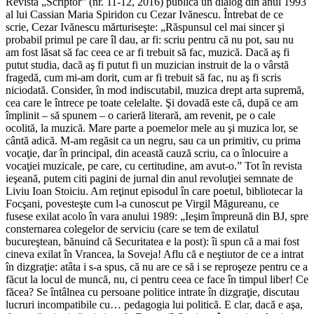
Revista „Scriptor” (nr. 11-12, 2016) publică un dialog din anul 1993
al lui Cassian Maria Spiridon cu Cezar Ivănescu. Întrebat de ce
scrie, Cezar Ivănescu mărturiseşte: „Răspunsul cel mai sincer şi
probabil primul pe care îl dau, ar fi: scriu pentru că nu pot, sau nu
am fost lăsat să fac ceea ce ar fi trebuit să fac, muzică. Dacă aş fi
putut studia, dacă aş fi putut fi un muzician instruit de la o vârstă
fragedă, cum mi-am dorit, cum ar fi trebuit să fac, nu aş fi scris
niciodată. Consider, în mod indiscutabil, muzica drept arta supremă,
cea care le întrece pe toate celelalte. Şi dovadă este că, după ce am
împlinit – să spunem – o carieră literară, am revenit, pe o cale
ocolită, la muzică. Mare parte a poemelor mele au şi muzica lor, se
cântă adică. M-am regăsit ca un negru, sau ca un primitiv, cu prima
vocaţie, dar în principal, din această cauză scriu, ca o înlocuire a
vocaţiei muzicale, pe care, cu certitudine, am avut-o.” Tot în revista
ieşeană, putem citi pagini de jurnal din anul revoluţiei semnate de
Liviu Ioan Stoiciu. Am reţinut episodul în care poetul, bibliotecar la
Focşani, povesteşte cum l-a cunoscut pe Virgil Măgureanu, ce
fusese exilat acolo în vara anului 1989: „Ieşim împreună din BJ, spre
consternarea colegelor de serviciu (care se tem de exilatul
bucureştean, bănuind că Securitatea e la post): îi spun că a mai fost
cineva exilat în Vrancea, la Soveja! Aflu că e neştiutor de ce a intrat
în dizgraţie: atâta i s-a spus, că nu are ce să i se reproşeze pentru ce a
făcut la locul de muncă, nu, ci pentru ceea ce face în timpul liber! Ce
făcea? Se întâlnea cu persoane politice intrate în dizgraţie, discutau
lucruri incompatibile cu… pedagogia lui politică. E clar, dacă e aşa,