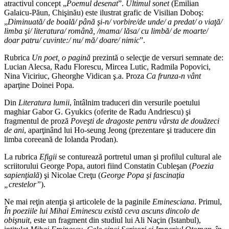
atractivul concept „
Poemul desenat
”.
Ultimul sonet
(Emilian
Galaicu-Păun, Chişinău) este ilustrat grafic de Visilian Doboş:
„
Diminuată/ de boală/ până şi-n/ vorbire/de unde/ a predat/ o viaţă/
limba şi/ literatura/ română, /mama/ lăsa/ cu limbă/ de moarte/
doar patru/ cuvinte:/ nu/ mă/ doare/ nimic
”.
Rubrica
Un poet, o pagină
prezintă o selecţie de versuri semnate de:
Lucian Alecsa, Radu Florescu, Mircea Lutic, Radmila Popovici,
Nina Viciriuc, Gheorghe Vidican ş.a. Proza
Ca frunza-n vânt
aparţine Doinei Popa.
Din
Literatura lumii
, întâlnim traduceri din versurile poetului
maghiar Gabor G. Gyukics (oferite de Radu Andriescu) şi
fragmentul de proză
Poveşti de dragoste pentru vârsta de douăzeci
de ani
, aparţinând lui Ho-seung Jeong (prezentare şi traducere din
limba coreeană de Iolanda Prodan).
La rubrica
Efigii
se conturează portretul uman şi profilul cultural ale
scriitorului George Popa, autori fiind Constatin Cubleşan (
Poezia
sapienţială
) şi Nicolae Creţu (
George Popa şi fascinaţia
„crestelor”
).
Ne mai reţin atenţia şi articolele de la paginile
Eminesciana
. Primul,
În poeziile lui Mihai Eminescu există ceva ascuns dincolo de
obişnuit
, este un fragment din studiul lui Ali Naçin (Istanbul),