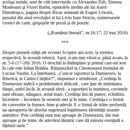
acelaşi număr, sunt de citit interviurile cu Alexandru Zub, Simona
Modreanu şi Viorel Barbu, epistolele inedite ale lui Aurel
Dumitraşcu, pagina despre Bicaz semnată de Eugen Uricaru,
jurnalul din anul revoluţiei al lui Liviu Ioan Stoiciu, numeroasele
cronici de carte, grupajele de proză şi de poezie.
(„România literară”, nr.16-17, 22 mai 2016)
***
Despre primele ediţii ale revistei
Scriptor
am scris, la vremea
respectivă, în această rubrică. Apoi, n-am mai văzut-o, până acum, la
nr. 5-6 (17-18)/ 2016. O deschid la întâmplare şi primul care-mi iese
în cale este Iulian Boldea. Răspunzând la Chestionarul formulat de
Lucian Vasiliu. La întrebarea: „Cum te raportezi la Dumnezeu, la
Biserică, la Cartea Cărţilor?”, răspunsul e următorul: „Credinţa în
Dumnezeu indică o problematică delicată , care ţine de intimitatea
fiinţei, astfel încât, în această sferă , a raportării la numinos, cuvintele
sunt sfioase, stângace, temă toare. Credinţa îmi dă putere, echilibru,
încredere – încredere în semenii mei şi în mine. Credinţa e o formă
de convertire la frumos, bine şi adevăr. E o formă de trăire profundă,
iar apropierea de absolut sugerează legitimarea identităţii noastre
autentice. Prin credinţă sunt mai aproape de Dumnezeu, dar mai
aproape şi de mine, de adevărul lăuntric care dă măsura esenţială a
făpturii mele.”