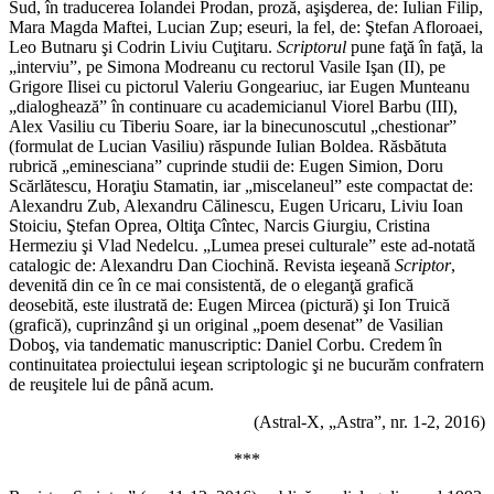
Sud, în traducerea Iolandei Prodan, proză, aşişderea, de: Iulian Filip,
Mara Magda Maftei, Lucian Zup; eseuri, la fel, de: Ştefan Afloroaei,
Leo Butnaru şi Codrin Liviu Cuţitaru.
Scriptorul
pune faţă în faţă, la
„interviu”, pe Simona Modreanu cu rectorul Vasile Işan (II), pe
Grigore Ilisei cu pictorul Valeriu Gongeariuc, iar Eugen Munteanu
„dialoghează” în continuare cu academicianul Viorel Barbu (III),
Alex Vasiliu cu Tiberiu Soare, iar la binecunoscutul „chestionar”
(formulat de Lucian Vasiliu) răspunde Iulian Boldea. Răsbătuta
rubrică „eminesciana” cuprinde studii de: Eugen Simion, Doru
Scărlătescu, Horaţiu Stamatin, iar „miscelaneul” este compactat de:
Alexandru Zub, Alexandru Călinescu, Eugen Uricaru, Liviu Ioan
Stoiciu, Ştefan Oprea, Oltiţa Cîntec, Narcis Giurgiu, Cristina
Hermeziu şi Vlad Nedelcu. „Lumea presei culturale” este ad-notată
catalogic de: Alexandru Dan Ciochină. Revista ieşeană
Scriptor
,
devenită din ce în ce mai consistentă, de o eleganţă grafică
deosebită, este ilustrată de: Eugen Mircea (pictură) şi Ion Truică
(grafică), cuprinzând şi un original „poem desenat” de Vasilian
Doboş, via tandematic manuscriptic: Daniel Corbu. Credem în
continuitatea proiectului ieşean scriptologic şi ne bucurăm confratern
de reuşitele lui de până acum.
(Astral-X, „Astra”, nr. 1-2, 2016)
***