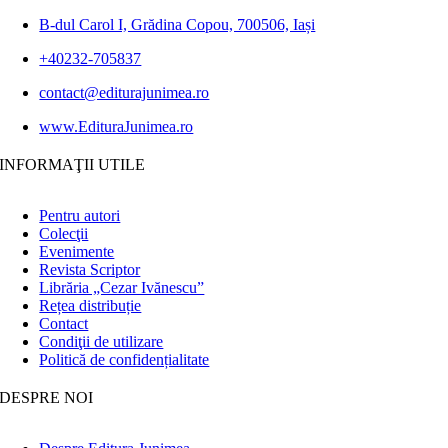
B-dul Carol I, Grădina Copou, 700506, Iași
+40232-705837
contact@editurajunimea.ro
www.EdituraJunimea.ro
INFORMAŢII UTILE
Pentru autori
Colecţii
Evenimente
Revista Scriptor
Librăria „Cezar Ivănescu”
Rețea distribuție
Contact
Condiţii de utilizare
Politică de confidențialitate
DESPRE NOI