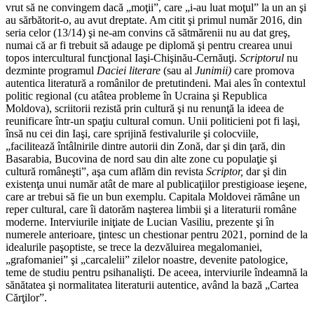
vrut să ne convingem dacă „moţii”, care „i-au luat moţul” la un an şi
au sărbătorit-o, au avut dreptate. Am citit şi primul număr 2016, din
seria celor (13/14) şi ne-am convins că sătmărenii nu au dat greş,
numai că ar fi trebuit să adauge pe diplomă şi pentru crearea unui
topos intercultural funcţional Iaşi-Chişinău-Cernăuţi.
Scriptorul
nu
dezminte programul
Daciei literare
(sau al
Junimii)
care promova
autentica literatură a românilor de pretutindeni. Mai ales în contextul
politic regional (cu atâtea probleme în Ucraina şi Republica
Moldova), scriitorii rezistă prin cultură şi nu renunţă la ideea de
reunificare într-un spaţiu cultural comun. Unii politicieni pot fi laşi,
însă nu cei din Iaşi, care sprijină festivalurile şi colocviile,
„facilitează întâlnirile dintre autorii din Zonă, dar şi din ţară, din
Basarabia, Bucovina de nord sau din alte zone cu populaţie şi
cultură româneşti”, aşa cum aflăm din revista
Scriptor,
dar şi din
existenţa unui număr atât de mare al publicaţiilor prestigioase ieşene,
care ar trebui să fie un bun exemplu. Capitala Moldovei rămâne un
reper cultural, care îi datorăm naşterea limbii şi a literaturii române
moderne. Interviurile iniţiate de Lucian Vasiliu, prezente şi în
numerele anterioare, ţintesc un chestionar pentru 2021, pornind de la
idealurile paşoptiste, se trece la dezvăluirea megalomaniei,
„grafomaniei” şi „carcalelii” zilelor noastre, devenite patologice,
teme de studiu pentru psihanalişti. De aceea, interviurile îndeamnă la
sănătatea şi normalitatea literaturii autentice, având la bază „Cartea
Cărţilor”.