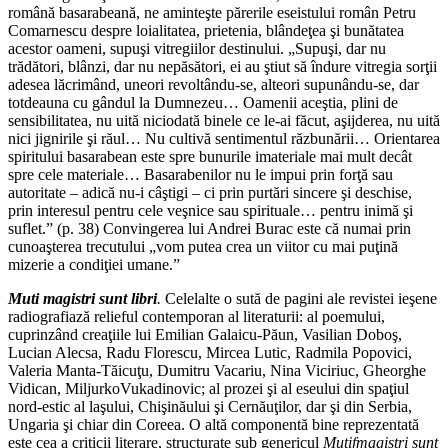
română basarabeană, ne aminteşte părerile eseistului român Petru
Comarnescu despre loialitatea, prietenia, blândeţea şi bunătatea
acestor oameni, supuşi vitregiilor destinului. „Supuşi, dar nu
trădători, blânzi, dar nu nepăsători, ei au ştiut să îndure vitregia sorţii
adesea lăcrimând, uneori revoltându-se, alteori supunându-se, dar
totdeauna cu gândul la Dumnezeu… Oamenii aceştia, plini de
sensibilitatea, nu uită niciodată binele ce le-ai făcut, aşijderea, nu uită
nici jignirile şi răul… Nu cultivă sentimentul răzbunării… Orientarea
spiritului basarabean este spre bunurile imateriale mai mult decât
spre cele materiale… Basarabenilor nu le impui prin forţă sau
autoritate – adică nu-i câştigi – ci prin purtări sincere şi deschise,
prin interesul pentru cele veşnice sau spirituale… pentru inimă şi
suflet.” (p. 38) Convingerea lui Andrei Burac este că numai prin
cunoaşterea trecutului „vom putea crea un viitor cu mai puţină
mizerie a condiţiei umane.”
Muti magistri sunt libri
.
Celelalte o sută de pagini ale revistei ieşene
radiografiază relieful contemporan al literaturii: al poemului,
cuprinzând creaţiile lui Emilian Galaicu-Păun, Vasilian Doboş,
Lucian Alecsa, Radu Florescu, Mircea Lutic, Radmila Popovici,
Valeria Manta-Tăicuţu, Dumitru Vacariu, Nina Viciriuc, Gheorghe
Vidican, MiljurkoVukadinovic; al prozei şi al eseului din spaţiul
nord-estic al laşului, Chişinăului şi Cernăuţilor, dar şi din Serbia,
Ungaria şi chiar din Coreea. O altă componentă bine reprezentată
este cea a criticii literare, structurate sub genericul
Mutifmagistri sunt