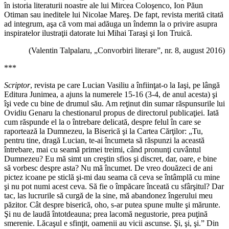
în istoria literaturii noastre ale lui Mircea Coloşenco, Ion Păun
Otiman sau ineditele lui Nicolae Mareş. De fapt, revista merită citată
ad integrum, aşa că vom mai adăuga un îndemn la o privire asupra
inspiratelor ilustraţii datorate lui Mihai Taraşi şi Ion Truică.
(Valentin Talpalaru, „Convorbiri literare”, nr. 8, august 2016)
***
Scriptor
, revista pe care Lucian Vasiliu a înfiinţat-o la Iaşi, pe lângă
Editura Junimea, a ajuns la numerele 15-16 (3-4, de anul acesta) şi
îşi vede cu bine de drumul său. Am reţinut din sumar răspunsurile lui
Ovidiu Genaru la chestionarul propus de directorul publicaţiei. Iată
cum răspunde el la o întrebare delicată, despre felul în care se
raportează la Dumnezeu, la Biserică şi la Cartea Cărţilor: „Tu,
pentru tine, dragă Lucian, te-ai încumeta să răspunzi la această
întrebare, mai cu seamă primei treimi, când pronunţi cuvântul
Dumnezeu? Eu mă simt un creştin sfios şi discret, dar, oare, e bine
să vorbesc despre asta? Nu mă încumet. De vreo douăzeci de ani
pictez icoane pe sticlă şi-mi dau seama că ceva se întâmplă cu mine
şi nu pot numi acest ceva. Să fie o împăcare înceată cu sfârşitul? Dar
tac, las lucrurile să curgă de la sine, mă abandonez îngerului meu
păzitor. Cât despre biserică, oho, s-ar putea spune multe şi mărunte.
Şi nu de laudă întotdeauna; prea lacomă negustorie, prea puţină
smerenie. Lăcaşul e sfinţit, oamenii au vicii ascunse. Şi, şi, şi.” Din