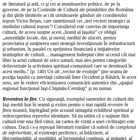
de literatură şi artă, ci şi cei ai monitoarelor politice, de pe la
guverne, de pe la Comisiile de Cultură ale primăriilor din România
şi din ţările limitrofe ar citi următoarele gânduri ale consilierului
ieşean Victor Bejan, care sintetizează cei „trei vectori strategici ai
mediului cultural ieşean”! Consilierul este convins de importanţa
culturii, de aceea susţine acest „brand al Iaşului” ce obligă
„autorităţile locale, dar, şi moral, mediul de afaceri, pentru
proiectarea şi susţinerea unei strategii investiţionale în infrastructură
şi urbanism, în paralel cu sprijinirea financiară a iniţiativelor
instituţiilor de cultură… management îndreptat către accesul cât mai
liber la actul cultural de orice natură, mai ales pentru categoriile
defavorizate la activitatea spiritual-comunitară care se derulează în
acest mediu.” (p. 140) Un alt „vector de evoluţie” ţine seama de
poziţia laşului ca interfaţă culturală între Occident şi Răsărit, în acest
sens, are în vedere eficientizarea comunicării autentice din „spaţiul
regional funcţional Iaşi-Chişinău-Cernăuţi” şi nu numai.
Revenirea în fire
.
Cu siguranţă, exemplul oamenilor de cultură din
Iaşi merită luat în seamă şi extins pentru o mai rapidă
revenire în
firea
noastră, înţelegând prin această sintagmă echilibrul spiritual şi
redescoperirea reperelor identitare. Să nu uităm că o naţiune fără
cultură este una fără viitor, iar cartea de vizită a unei civilizaţiei este
cultura. Dacă i s-a reproşat literaturii române că suferă de
complexul
de inferioritate,
al existenţei periferice, al întârzierii, al
discontinuităţii, al ruralităţii, al începutului continuu, al imitaţiei, al