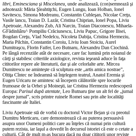
libri, Eminesciana
şi
Miscelaneu,
unde analizează, (con)semnează şi
adnotează: Măria Şleahtiţchi, Eugen Lungu, Ioan Holban, Ionel
Savitescu, Simona Modreanu, Constantin Cubleşan, Nicolae Creţu,
Vasile lancu, Traian D. Lazăr, Cristina Chiprian, Ionel Popa, Liviu
Apetroaie, Alexandru Zub, Ali Narcin, Traian Diaconescu, Mihaela-
GFădinliâru^ Pompiliu Crăciunescu, Liviu Papuc, Grigore Ilisei,
Bogdan Creţu, Vlad Nedelcu, Nicoleta Dabija, Cristina Hermeziu,
Maria Pilchin, Constantin Coroiu, Liviu Ioan Stoiciu, Aurel
Dumitraşcu, Florin Faifer, Leo Butnaru, Alexandru Dan Ciochină.
Pe lângă recenziile atât de necesare, care fac lumină prin noianul de
cărţi şi stabilesc criteriile axiologice, revista ieşeană aduce în faţa
cititorilor repere ale literaturii, dar şi ale celorlalte arte. Mircea
Dumitrescu ne aminteşte că sculptura este „artis amica nostrae”,
Oltiţa Cîntec ne îndeamnă să înţelegem teatrul, Anatol Eremia şi
Eugen Uricaru ne amintesc să începem călătoriile spre locurile
frumoase de la Orhei şi Moineşti, iar Cristina Hermeziu redescoperă
Europa:
Parisul după atentate,
Leo Butnaru ţine un alt fel de „jurnal
despre jurnal”, scris printre ruinele Romei sau prin alte localităţi
fascinante ale Italiei.
Liviu Apetroaie stă de vorbă cu doctorul Victor Bejan şi cu preotul
Dumitru Merticaru, care demonstrează că au puterea persuasivă
asupra unor Oameni politici care au înţeles că numai prin cultură
putem rezista, iar laşul a dovedit în decursul istoriei că este o cetate a
culturii. Cât de mult m-aş bucura dacă nu doar cititorii unor reviste