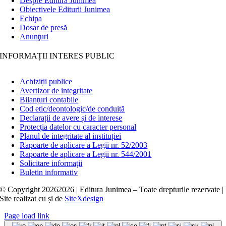
Despre Editura Junimea
Obiectivele Editurii Junimea
Echipa
Dosar de presă
Anunţuri
INFORMAȚII INTERES PUBLIC
Achiziții publice
Avertizor de integritate
Bilanțuri contabile
Cod etic/deontologic/de conduită
Declarații de avere și de interese
Protecția datelor cu caracter personal
Planul de integritate al instituției
Rapoarte de aplicare a Legii nr. 52/2003
Rapoarte de aplicare a Legii nr. 544/2001
Solicitare informații
Buletin informativ
© Copyright
20262026 | Editura Junimea – Toate drepturile rezervate |
Site realizat cu
și
de
SiteXdesign
Page load link