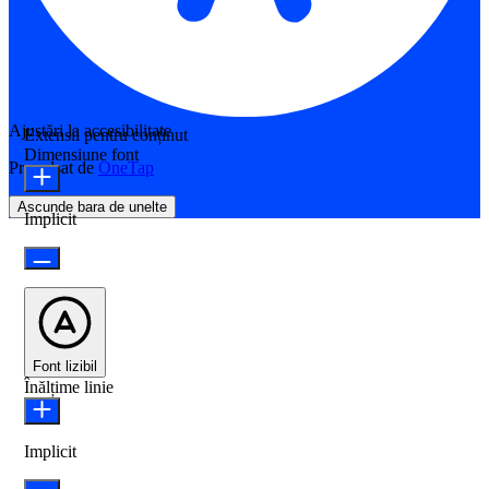
Ajustări la accesibilitate
Extensii pentru conținut
Dimensiune font
Propulsat de
OneTap
Ascunde bara de unelte
Implicit
Font lizibil
Înălțime linie
Implicit