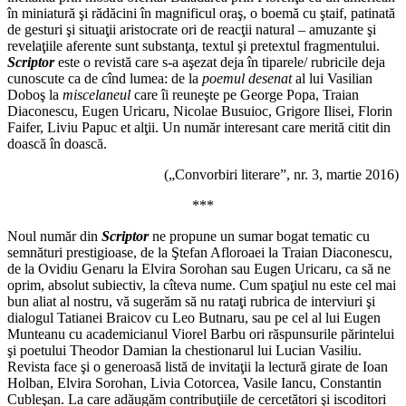
în miniatură şi rădăcini în magnificul oraş, o boemă cu ştaif, patinată
de gesturi şi situaţii aristocrate ori de reacţii natural – amuzante şi
revelaţiile aferente sunt substanţa, textul şi pretextul fragmentului.
Scriptor
este o revistă care s-a aşezat deja în tiparele/ rubricile deja
cunoscute ca de cînd lumea: de la
poemul desenat
al lui Vasilian
Doboş la
miscelaneul
care îi reuneşte pe George Popa, Traian
Diaconescu, Eugen Uricaru, Nicolae Busuioc, Grigore Ilisei, Florin
Faifer, Liviu Papuc et alţii. Un număr interesant care merită citit din
doască în doască.
(„Convorbiri literare”, nr. 3, martie 2016)
***
Noul număr din
Scriptor
ne propune un sumar bogat tematic cu
semnături prestigioase, de la Ştefan Afloroaei la Traian Diaconescu,
de la Ovidiu Genaru la Elvira Sorohan sau Eugen Uricaru, ca să ne
oprim, absolut subiectiv, la cîteva nume. Cum spaţiul nu este cel mai
bun aliat al nostru, vă sugerăm să nu rataţi rubrica de interviuri şi
dialogul Tatianei Braicov cu Leo Butnaru, sau pe cel al lui Eugen
Munteanu cu academicianul Viorel Barbu ori răspunsurile părintelui
şi poetului Theodor Damian la chestionarul lui Lucian Vasiliu.
Revista face şi o generoasă listă de invitaţii la lectură girate de Ioan
Holban, Elvira Sorohan, Livia Cotorcea, Vasile Iancu, Constantin
Cubleşan. La care adăugăm contribuţiile de cercetători şi iscoditori