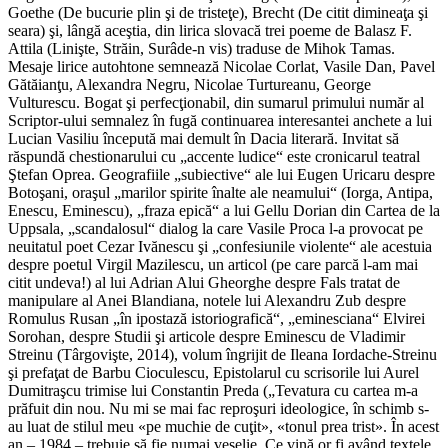
Goethe (De bucurie plin şi de tristeţe), Brecht (De citit dimineaţa şi
seara) şi, lângă aceştia, din lirica slovacă trei poeme de Balasz F.
Attila (Linişte, Străin, Surâde-n vis) traduse de Mihok Tamas.
Mesaje lirice autohtone semnează Nicolae Corlat, Vasile Dan, Pavel
Gătăianţu, Alexandra Negru, Nicolae Turtureanu, George
Vulturescu. Bogat şi perfecţionabil, din sumarul primului număr al
Scriptor-ului semnalez în fugă continuarea interesantei anchete a lui
Lucian Vasiliu începută mai demult în Dacia literară. Invitat să
răspundă chestionarului cu „accente ludice“ este cronicarul teatral
Ştefan Oprea. Geografiile „subiective“ ale lui Eugen Uricaru despre
Botoşani, oraşul „marilor spirite înalte ale neamului“ (Iorga, Antipa,
Enescu, Eminescu), „fraza epică“ a lui Gellu Dorian din Cartea de la
Uppsala, „scandalosul“ dialog la care Vasile Proca l-a provocat pe
neuitatul poet Cezar Ivănescu şi „confesiunile violente“ ale acestuia
despre poetul Virgil Mazilescu, un articol (pe care parcă l-am mai
citit undeva!) al lui Adrian Alui Gheorghe despre Fals tratat de
manipulare al Anei Blandiana, notele lui Alexandru Zub despre
Romulus Rusan „în ipostază istoriografică“, „eminesciana“ Elvirei
Sorohan, despre Studii şi articole despre Eminescu de Vladimir
Streinu (Târgovişte, 2014), volum îngrijit de Ileana Iordache-Streinu
şi prefaţat de Barbu Cioculescu, Epistolarul cu scrisorile lui Aurel
Dumitraşcu trimise lui Constantin Preda („Tevatura cu cartea m-a
prăfuit din nou. Nu mi se mai fac reproşuri ideologice, în schimb s-
au luat de stilul meu «pe muchie de cuţit», «tonul prea trist». În acest
an – 1984 – trebuie să fie numai veselie. Ce vină or fi având textele