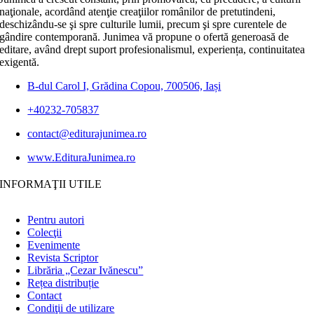
naţionale, acordând atenţie creaţiilor românilor de pretutindeni,
deschizându-se şi spre culturile lumii, precum şi spre curentele de
gândire contemporană. Junimea vă propune o ofertă generoasă de
editare, având drept suport profesionalismul, experiența, continuitatea
exigentă.
B-dul Carol I, Grădina Copou, 700506, Iași
+40232-705837
contact@editurajunimea.ro
www.EdituraJunimea.ro
INFORMAŢII UTILE
Pentru autori
Colecţii
Evenimente
Revista Scriptor
Librăria „Cezar Ivănescu”
Rețea distribuție
Contact
Condiţii de utilizare