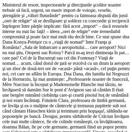
Ministerul de resort, inspectoratele şi direcţiunile şcolilor noastre
trebuie să facă, urgent, un masiv import de voioşie, veselie,
ştrengărie şi „văluri fluturânde“ pentru ca faimoasa dispută din jurul
„orei de religie“ să se desfăşoare şi soldeze cu concordie şi reciprocă
înţelegere între părţile implicate: fără acest „import“ – dacă resursele
interne nu mai fac faţă! – ideea „orei de religie“ este iremediabil
compromisă şi poate face mai mult rău decât bine. Ce mai spune dna
Dana Konya-Petrişor cu o „viaţă de nomad“ între Franţa şi
România? „Sala de îmbarcare a aeroportului… care aeroport? Nici
nu mai ştiu, Otopeni sau Roissy? Parcă m-aş trezi dimineaţa în pat…
care pat? Cel de la Bucureşti sau cel din Fontenay? Viaţă de
nomad… acum, când dorul de ţară se rezolvă cu un drum la aeroport
şi un zbor de două-trei ore de «acasă» până «acasă», cel puţin pentru
noi, cei care ne aflăm în Europa. Dna Dana, din familia lui Negruzzi
de la Hermeziu, îşi mai aminteşte: „Profesoarele noastre de franceză,
Mère Narcisse la început şi Mademoiselle Blanche mai târziu, ne
învăţaseră să dansăm Sur le pont d’Avignon sau să cântăm Il était
une bergère mimând ciobăniţa care-şi ceartă pisoiul hoţ de smântână
şi noi eram încântaţi. Fräulein Clara, profesoara de limbă germană,
ne învăţa şi ea o mulţime de cântecele şi tremurau pupitrele sub noi
când cântam Hänschen klein şi terminam prin hopşaşa!, săltându-ne
poponeţele pe bancă. Desigur, pentru sărbătorile de Crăciun învăţam
cele mai multe cântece, fie ele colinde româneşti, cu învăţătoarea,
doamna Bălan, fie pe cele germane, germanii fiind un popor pentru