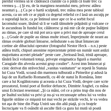
pierdut vremea să le clădească craniile ca o pildă că toate trec ca
vremea ş…ţ Şi eu, de la marginea neantului meu, privesc atâtea
neanturi ş…ţ Ca pe o hartă sculptată, trec mâna mea peste tabloul
acesta, ca un orb ce ar pipăi cu degetul relieful ce-l lasă un ascuţiş pe
o suprafaţă lucie, ca pe întinsul unor ape ce le-a sorbit focul
lacomului soare, lăsând să li se vadă tăinuitele prăpăstii şi vulcane ce
le ascundeau în fundul lor, călătoresc şi mă mir cât de puţine înălţimi
au rămas, pe care să mă pot urca spre a privi mai de aproape cerul
ş…ţ Goale de pupile au rămas multe irisuri, împrejmuite de neant au
rămas ovalele globuri întoarse, neîndurate s-au lăsat întunecate
cortine ale dibaciului operator (fotograful Nestor Heck – n.n.) peste
atâtea trufii, chipuri anonime reprezentate printr-un număr sunt astăzi
majoritatea acestei pleiade“ peste care „Serioasă însă, tristă aproape,
tânără încă voluntară totuşi, priveşte enigmatica figură a marelui
Caragiale din alveola acestui grup coralier“. Acest imn întunecat şi
cinic derivat din străvechiul „vanitas vanitatum“ se repetă în Statuia
lui Cuza Vodă, scoasă din marmora tulburată a Pirineilor şi adusă la
Iaşi de un Raffaello Romanelli, cu 40 de statui în România, între
care a lui Kogălniceanu şi aceasta a lui Cuza Vodă, despre care scrie
prozatorul, fostul poet al florilor defuncte, Dimitrie Anghel, cu mâna
unui Ecleziast resemnat: „Şi ca mâni, cel ce a prins trup din nou de
pe înaltul soclului va privi şi nu-şi va recunoaşte urbea lui va vedea
figurile străine ce mişună tot mai vechi pe străzile vechi, le va vedea
tot aşa de bine din Piaţa Unirii sau din altă piaţă, şi cu braţele
încrucişate va fi osândit să asculte fără ca gura lui mută să poată