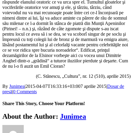
răspunde elanului oratoric ce va urca spre el. Tumultul gloatelor şi
vociferările oratorice vor amuţi şi ele, şi târziu, târziu, când
voievodul nu va mai recunoaşte poate între cei ce-l înconjoară pe
nimeni dintre ai lui, îşi va aduce aminte cu părere de rău de somnul
său milenar ce l-a dormit în stânca de piatră din Munţii Apeninilor
(Pirinei! – n.n.) şi, râzând de câte zgomote şi dispute s-au iscat
pentru locul ce avea să i se dea, se va scoborî singur de pe soclu şi
împreună cu toţi colegii lui de bronz şi de marmură va emigra aiure,
lăsând postamentul lui şi al celorlalţi vacante pentru celebrităţile noi
ce se vor ridica spre bucuria noroadelor“. Edificat, prinţul
dezamăgirilor de la Elsinor vorbeşte aici cu vocea unui Dimitrie
Anghel dintr-o „grădină“ a tuturor iluziilor pierdute şi deşarte. Cum
de nu l-o fi auzit un Emil Cioran?
(C. Stănescu, „Cultura”, nr. 12 (510), aprilie 2015)
By
Junimea
|
2015-04-07T16:33:16+03:00
7 aprilie 2015
|
Dosar de
presă
|
0 Comments
Share This Story, Choose Your Platform!
Facebook
X
Bluesky
Reddit
LinkedIn
WhatsApp
Telegram
Tumblr
Xing
Email
Copy
About the Author:
Junimea
Link