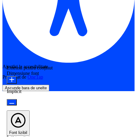
Ajustări la accesibilitate
Extensii pentru conținut
Dimensiune font
Propulsat de
OneTap
Ascunde bara de unelte
Implicit
Font lizibil