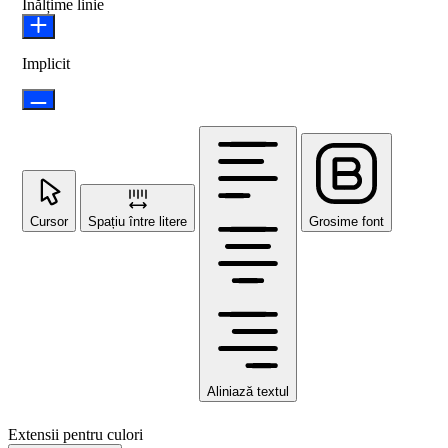
Înălțime linie
Implicit
Cursor
Spațiu între litere
Grosime font
Aliniază textul
Extensii pentru culori