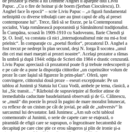
de prozator şi eseist a lui Dimitrie Anghel îi aparţine dlui Liviu
Papuc. „Cu o fire de hoinar şi de boem (Şerban Cioculescu), D.
Anghel face în epocă“ – scrie Liviu Papuc – „o figură fundamental
neliniştită cu diverse tribulaţii care au ţinut capul de afiş al presei
contemporane lui“. Trece, fără să se fixeze, pe la Contemporanul
socialist, Viaţa românească poporanistă şi Sămănătorul tradiţionalist.
În Cumpăna, scoasă în 1909-1910 cu Sadoveanu, Ilarie Chendi şi
Şt. O. Iosif, va constata că nici „internaţionalismul mie nu mi-a fost
prielnic“. În comparaţie cu „poetul florilor“, prozatorul D. Anghel a
fost trecut pe nedrept în plan secund, deşi N. Iorga îl socotea „unul
din cei mai mari maeştri ai prozei noastre“. Acelaşi prozator a rămas
în umbră şi după 1944: ediţia de Scrieri din 1984 e drastic cenzurată.
Liviu Papuc apreciază că prozatorul poate fi şi trebuie redescoperit şi
e pe cale de a pune la dispoziţia cititorilor „un cuprinzător volum de
proze în care Iaşiul să figureze în prim-plan“. Oferă, spre
convingere, cititorului două proze – eseuri excepţionale: Pe un
tablou al Junimii şi Statuia lui Cuza Vodă, ambele pe tema, clasică, a
lui „Sic transit…“ Războiul de supravieţuire al florilor atinse de
iremediabila caducitate baudelairiană observată şi de G. Călinescu,
se „mută“ din poezie în proză în pagini de mare moralist întunecat,
cu reflexe de un cinism pe cât de jovial, pe atât de „subversiv“ în
sarcasmul lui devastator. Iată Junimea: „Am sub ochi tabloul
comemorativ al Junimii, o serie de capete care se etajează, o
piramidă de efigii care se suprapun, o îngrozitoare hecatombă de
decapitaţi pe care cine ştie ce erou sângeros şi plin de ironie şi-a