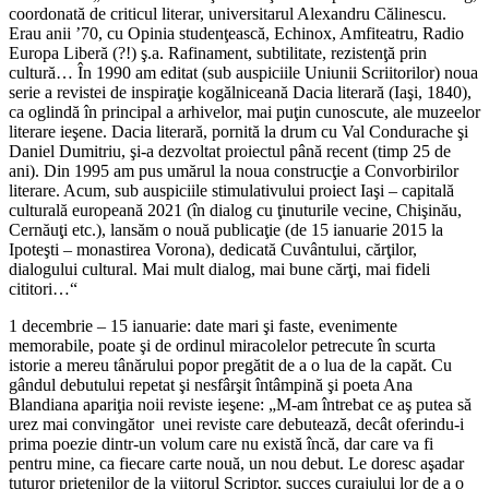
coordonată de criticul literar, universitarul Alexandru Călinescu.
Erau anii ’70, cu Opinia studenţească, Echinox, Amfiteatru, Radio
Europa Liberă (?!) ş.a. Rafinament, subtilitate, rezistenţă prin
cultură… În 1990 am editat (sub auspiciile Uniunii Scriitorilor) noua
serie a revistei de inspiraţie kogălniceană Dacia literară (Iaşi, 1840),
ca oglindă în principal a arhivelor, mai puţin cunoscute, ale muzeelor
literare ieşene. Dacia literară, pornită la drum cu Val Condurache şi
Daniel Dumitriu, şi-a dezvoltat proiectul până recent (timp 25 de
ani). Din 1995 am pus umărul la noua construcţie a Convorbirilor
literare. Acum, sub auspiciile stimulativului proiect Iaşi – capitală
culturală europeană 2021 (în dialog cu ţinuturile vecine, Chişinău,
Cernăuţi etc.), lansăm o nouă publicaţie (de 15 ianuarie 2015 la
Ipoteşti – monastirea Vorona), dedicată Cuvântului, cărţilor,
dialogului cultural. Mai mult dialog, mai bune cărţi, mai fideli
cititori…“
1 decembrie – 15 ianuarie: date mari şi faste, evenimente
memorabile, poate şi de ordinul miracolelor petrecute în scurta
istorie a mereu tânărului popor pregătit de a o lua de la capăt. Cu
gândul debutului repetat şi nesfârşit întâmpină şi poeta Ana
Blandiana apariţia noii reviste ieşene: „M-am întrebat ce aş putea să
urez mai convingător unei reviste care debutează, decât oferindu-i
prima poezie dintr-un volum care nu există încă, dar care va fi
pentru mine, ca fiecare carte nouă, un nou debut. Le doresc aşadar
tuturor prietenilor de la viitorul Scriptor, succes curajului lor de a o