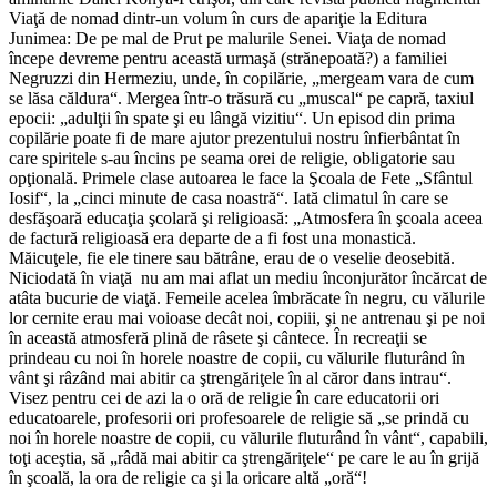
Viaţă de nomad dintr-un volum în curs de apariţie la Editura
Junimea: De pe mal de Prut pe malurile Senei. Viaţa de nomad
începe devreme pentru această urmaşă (strănepoată?) a familiei
Negruzzi din Hermeziu, unde, în copilărie, „mergeam vara de cum
se lăsa căldura“. Mergea într-o trăsură cu „muscal“ pe capră, taxiul
epocii: „adulţii în spate şi eu lângă vizitiu“. Un episod din prima
copilărie poate fi de mare ajutor prezentului nostru înfierbântat în
care spiritele s-au încins pe seama orei de religie, obligatorie sau
opţională. Primele clase autoarea le face la Şcoala de Fete „Sfântul
Iosif“, la „cinci minute de casa noastră“. Iată climatul în care se
desfăşoară educaţia şcolară şi religioasă: „Atmosfera în şcoala aceea
de factură religioasă era departe de a fi fost una monastică.
Măicuţele, fie ele tinere sau bătrâne, erau de o veselie deosebită.
Niciodată în viaţă nu am mai aflat un mediu înconjurător încărcat de
atâta bucurie de viaţă. Femeile acelea îmbrăcate în negru, cu vălurile
lor cernite erau mai voioase decât noi, copiii, şi ne antrenau şi pe noi
în această atmosferă plină de râsete şi cântece. În recreaţii se
prindeau cu noi în horele noastre de copii, cu vălurile fluturând în
vânt şi râzând mai abitir ca ştrengăriţele în al căror dans intrau“.
Visez pentru cei de azi la o oră de religie în care educatorii ori
educatoarele, profesorii ori profesoarele de religie să „se prindă cu
noi în horele noastre de copii, cu vălurile fluturând în vânt“, capabili,
toţi aceştia, să „râdă mai abitir ca ştrengăriţele“ pe care le au în grijă
în şcoală, la ora de religie ca şi la oricare altă „oră“!