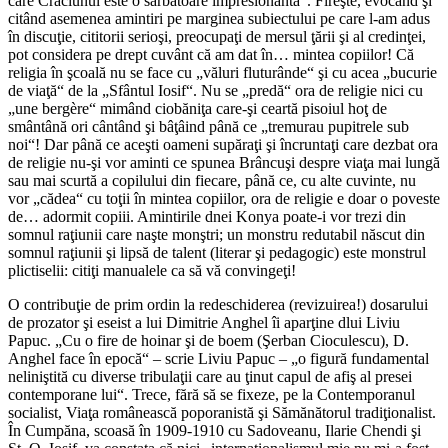
care Crăciunul este o sărbătoare impresionantă“. Fireşte, evocând şi
citând asemenea amintiri pe marginea subiectului pe care l-am adus
în discuţie, cititorii serioşi, preocupaţi de mersul ţării şi al credinţei,
pot considera pe drept cuvânt că am dat în… mintea copiilor! Că
religia în şcoală nu se face cu „văluri fluturânde“ şi cu acea „bucurie
de viaţă“ de la „Sfântul Iosif“. Nu se „predă“ ora de religie nici cu
„une bergère“ mimând ciobăniţa care-şi ceartă pisoiul hoţ de
smântână ori cântând şi bâţâind până ce „tremurau pupitrele sub
noi“! Dar până ce aceşti oameni supăraţi şi încruntaţi care dezbat ora
de religie nu-şi vor aminti ce spunea Brâncuşi despre viaţa mai lungă
sau mai scurtă a copilului din fiecare, până ce, cu alte cuvinte, nu
vor „cădea“ cu toţii în mintea copiilor, ora de religie e doar o poveste
de… adormit copiii. Amintirile dnei Konya poate-i vor trezi din
somnul raţiunii care naşte monştri; un monstru redutabil născut din
somnul raţiunii şi lipsă de talent (literar şi pedagogic) este monstrul
plictiselii: citiţi manualele ca să vă convingeţi!
O contribuţie de prim ordin la redeschiderea (revizuirea!) dosarului
de prozator şi eseist a lui Dimitrie Anghel îi aparţine dlui Liviu
Papuc. „Cu o fire de hoinar şi de boem (Şerban Cioculescu), D.
Anghel face în epocă“ – scrie Liviu Papuc – „o figură fundamental
neliniştită cu diverse tribulaţii care au ţinut capul de afiş al presei
contemporane lui“. Trece, fără să se fixeze, pe la Contemporanul
socialist, Viaţa românească poporanistă şi Sămănătorul tradiţionalist.
În Cumpăna, scoasă în 1909-1910 cu Sadoveanu, Ilarie Chendi şi