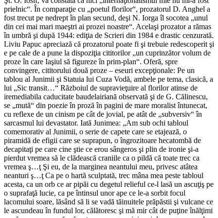
Şt. O. Iosif, va constata că nici „internaţionalismul mie nu mi-a fost
prielnic“. În comparaţie cu „poetul florilor“, prozatorul D. Anghel a
fost trecut pe nedrept în plan secund, deşi N. Iorga îl socotea „unul
din cei mai mari maeştri ai prozei noastre“. Acelaşi prozator a rămas
în umbră şi după 1944: ediţia de Scrieri din 1984 e drastic cenzurată.
Liviu Papuc apreciază că prozatorul poate fi şi trebuie redescoperit şi
e pe cale de a pune la dispoziţia cititorilor „un cuprinzător volum de
proze în care Iaşiul să figureze în prim-plan“. Oferă, spre
convingere, cititorului două proze – eseuri excepţionale: Pe un
tablou al Junimii şi Statuia lui Cuza Vodă, ambele pe tema, clasică, a
lui „Sic transit…“ Războiul de supravieţuire al florilor atinse de
iremediabila caducitate baudelairiană observată şi de G. Călinescu,
se „mută“ din poezie în proză în pagini de mare moralist întunecat,
cu reflexe de un cinism pe cât de jovial, pe atât de „subversiv“ în
sarcasmul lui devastator. Iată Junimea: „Am sub ochi tabloul
comemorativ al Junimii, o serie de capete care se etajează, o
piramidă de efigii care se suprapun, o îngrozitoare hecatombă de
decapitaţi pe care cine ştie ce erou sângeros şi plin de ironie şi-a
pierdut vremea să le clădească craniile ca o pildă că toate trec ca
vremea ş…ţ Şi eu, de la marginea neantului meu, privesc atâtea
neanturi ş…ţ Ca pe o hartă sculptată, trec mâna mea peste tabloul
acesta, ca un orb ce ar pipăi cu degetul relieful ce-l lasă un ascuţiş pe
o suprafaţă lucie, ca pe întinsul unor ape ce le-a sorbit focul
lacomului soare, lăsând să li se vadă tăinuitele prăpăstii şi vulcane ce
le ascundeau în fundul lor, călătoresc şi mă mir cât de puţine înălţimi