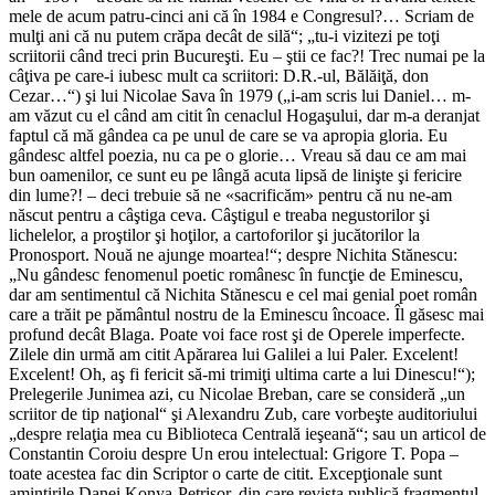
mele de acum patru-cinci ani că în 1984 e Congresul?… Scriam de
mulţi ani că nu putem crăpa decât de silă“; „tu-i vizitezi pe toţi
scriitorii când treci prin Bucureşti. Eu – ştii ce fac?! Trec numai pe la
câţiva pe care-i iubesc mult ca scriitori: D.R.-ul, Bălăiţă, don
Cezar…“) şi lui Nicolae Sava în 1979 („i-am scris lui Daniel… m-
am văzut cu el când am citit în cenaclul Hogaşului, dar m-a deranjat
faptul că mă gândea ca pe unul de care se va apropia gloria. Eu
gândesc altfel poezia, nu ca pe o glorie… Vreau să dau ce am mai
bun oamenilor, ce sunt eu pe lângă acuta lipsă de linişte şi fericire
din lume?! – deci trebuie să ne «sacrificăm» pentru că nu ne-am
născut pentru a câştiga ceva. Câştigul e treaba negustorilor şi
lichelelor, a proştilor şi hoţilor, a cartoforilor şi jucătorilor la
Pronosport. Nouă ne ajunge moartea!“; despre Nichita Stănescu:
„Nu gândesc fenomenul poetic românesc în funcţie de Eminescu,
dar am sentimentul că Nichita Stănescu e cel mai genial poet român
care a trăit pe pământul nostru de la Eminescu încoace. Îl găsesc mai
profund decât Blaga. Poate voi face rost şi de Operele imperfecte.
Zilele din urmă am citit Apărarea lui Galilei a lui Paler. Excelent!
Excelent! Oh, aş fi fericit să-mi trimiţi ultima carte a lui Dinescu!“);
Prelegerile Junimea azi, cu Nicolae Breban, care se consideră „un
scriitor de tip naţional“ şi Alexandru Zub, care vorbeşte auditoriului
„despre relaţia mea cu Biblioteca Centrală ieşeană“; sau un articol de
Constantin Coroiu despre Un erou intelectual: Grigore T. Popa –
toate acestea fac din Scriptor o carte de citit. Excepţionale sunt
amintirile Danei Konya-Petrişor, din care revista publică fragmentul