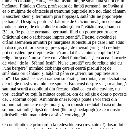
mimând ciobăniţa care-şi ceartă pisoiul hoţ de smântână şi noi eram
încântaţi. Fräulein Clara, profesoara de limbă germană, ne învăţa şi
ea o mulţime de cântecele şi tremurau pupitrele sub noi când cântam
Hänschen klein şi terminam prin hopşaşa!, săltându-ne poponeţele
pe bancă. Desigur, pentru sărbătorile de Crăciun învăţam cele mai
multe cântece, fie ele colinde româneşti, cu învăţătoarea, doamna
Bălan, fie pe cele germane, germanii fiind un popor pentru care
Crăciunul este o sărbătoare impresionantă“. Fireşte, evocând şi
citând asemenea amintiri pe marginea subiectului pe care l-am adus
în discuţie, cititorii serioşi, preocupaţi de mersul ţării şi al credinţei,
pot considera pe drept cuvânt că am dat în… mintea copiilor! Că
religia în şcoală nu se face cu „văluri fluturânde“ şi cu acea „bucurie
de viaţă“ de la „Sfântul Iosif“. Nu se „predă“ ora de religie nici cu
„une bergère“ mimând ciobăniţa care-şi ceartă pisoiul hoţ de
smântână ori cântând şi bâţâind până ce „tremurau pupitrele sub
noi“! Dar până ce aceşti oameni supăraţi şi încruntaţi care dezbat ora
de religie nu-şi vor aminti ce spunea Brâncuşi despre viaţa mai lungă
sau mai scurtă a copilului din fiecare, până ce, cu alte cuvinte, nu
vor „cădea“ cu toţii în mintea copiilor, ora de religie e doar o poveste
de… adormit copiii. Amintirile dnei Konya poate-i vor trezi din
somnul raţiunii care naşte monştri; un monstru redutabil născut din
somnul raţiunii şi lipsă de talent (literar şi pedagogic) este monstrul
plictiselii: citiţi manualele ca să vă convingeţi!
O contribuţie de prim ordin la redeschiderea (revizuirea!) dosarului