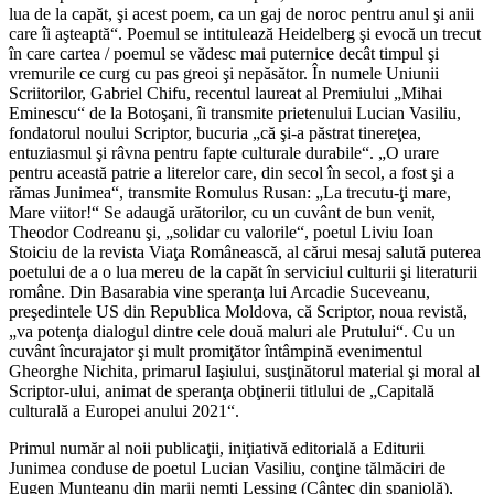
lua de la capăt, şi acest poem, ca un gaj de noroc pentru anul şi anii
care îi aşteaptă“. Poemul se intitulează Heidelberg şi evocă un trecut
în care cartea / poemul se vădesc mai puternice decât timpul şi
vremurile ce curg cu pas greoi şi nepăsător. În numele Uniunii
Scriitorilor, Gabriel Chifu, recentul laureat al Premiului „Mihai
Eminescu“ de la Botoşani, îi transmite prietenului Lucian Vasiliu,
fondatorul noului Scriptor, bucuria „că şi-a păstrat tinereţea,
entuziasmul şi râvna pentru fapte culturale durabile“. „O urare
pentru această patrie a literelor care, din secol în secol, a fost şi a
rămas Junimea“, transmite Romulus Rusan: „La trecutu-ţi mare,
Mare viitor!“ Se adaugă urătorilor, cu un cuvânt de bun venit,
Theodor Codreanu şi, „solidar cu valorile“, poetul Liviu Ioan
Stoiciu de la revista Viaţa Românească, al cărui mesaj salută puterea
poetului de a o lua mereu de la capăt în serviciul culturii şi literaturii
române. Din Basarabia vine speranţa lui Arcadie Suceveanu,
preşedintele US din Republica Moldova, că Scriptor, noua revistă,
„va potenţa dialogul dintre cele două maluri ale Prutului“. Cu un
cuvânt încurajator şi mult promiţător întâmpină evenimentul
Gheorghe Nichita, primarul Iaşiului, susţinătorul material şi moral al
Scriptor-ului, animat de speranţa obţinerii titlului de „Capitală
culturală a Europei anului 2021“.
Primul număr al noii publicaţii, iniţiativă editorială a Editurii
Junimea conduse de poetul Lucian Vasiliu, conţine tălmăciri de
Eugen Munteanu din marii nemţi Lessing (Cântec din spaniolă),