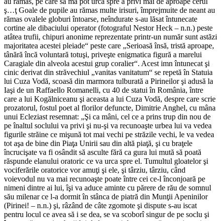
au rămas, pe care să mă pot urca spre a privi mai de aproape cerul
ş…ţ Goale de pupile au rămas multe irisuri, împrejmuite de neant au
rămas ovalele globuri întoarse, neîndurate s-au lăsat întunecate
cortine ale dibaciului operator (fotograful Nestor Heck – n.n.) peste
atâtea trufii, chipuri anonime reprezentate printr-un număr sunt astăzi
majoritatea acestei pleiade“ peste care „Serioasă însă, tristă aproape,
tânără încă voluntară totuşi, priveşte enigmatica figură a marelui
Caragiale din alveola acestui grup coralier“. Acest imn întunecat şi
cinic derivat din străvechiul „vanitas vanitatum“ se repetă în Statuia
lui Cuza Vodă, scoasă din marmora tulburată a Pirineilor şi adusă la
Iaşi de un Raffaello Romanelli, cu 40 de statui în România, între
care a lui Kogălniceanu şi aceasta a lui Cuza Vodă, despre care scrie
prozatorul, fostul poet al florilor defuncte, Dimitrie Anghel, cu mâna
unui Ecleziast resemnat: „Şi ca mâni, cel ce a prins trup din nou de
pe înaltul soclului va privi şi nu-şi va recunoaşte urbea lui va vedea
figurile străine ce mişună tot mai vechi pe străzile vechi, le va vedea
tot aşa de bine din Piaţa Unirii sau din altă piaţă, şi cu braţele
încrucişate va fi osândit să asculte fără ca gura lui mută să poată
răspunde elanului oratoric ce va urca spre el. Tumultul gloatelor şi
vociferările oratorice vor amuţi şi ele, şi târziu, târziu, când
voievodul nu va mai recunoaşte poate între cei ce-l înconjoară pe
nimeni dintre ai lui, îşi va aduce aminte cu părere de rău de somnul
său milenar ce l-a dormit în stânca de piatră din Munţii Apeninilor
(Pirinei! – n.n.) şi, râzând de câte zgomote şi dispute s-au iscat
pentru locul ce avea să i se dea, se va scoborî singur de pe soclu şi