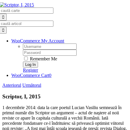
Skip
Search
to
for:
content
Search
for:
WooCommerce My Account
Username:
Password:
Remember Me
Register
WooCommerce Cart
0
Anteriorul
Următorul
Scriptor, I, 2015
1 decembrie 2014: data la care poetul Lucian Vasiliu semnează în
primul număr din Scriptor un argument – actul de naştere al noii
reviste ce apare în capitala culturală a vechii Românii. Iată
precedente fondatoare ce-l îndrituiesc să privească optimist viitorul
noii reviste: „A fost mai întâi şcoala ieşeană de presă: revista Dialog,