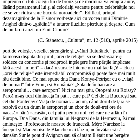
împreună cu toţi colegii lui de bronz şi de marmură va emigra aiure,
lăsând postamentul lui şi al celorlalţi vacante pentru celebrităţile noi
ce se vor ridica spre bucuria noroadelor“. Edificat, prinţul
dezamăgirilor de la Elsinor vorbeşte aici cu vocea unui Dimitrie
Anghel dintr-o „grădină“ a tuturor iluziilor pierdute şi deşarte. Cum
de nu l-o fi auzit un Emil Cioran?
(C. Stănescu, „Cultura”, nr. 12 (510), aprilie 2015)
port de voioşie, veselie, ştrengărie şi „văluri fluturânde“ pentru ca
faimoasa dispută din jurul „orei de religie“ să se desfăşoare şi
soldeze cu concordie şi reciprocă înţelegere între părţile implicate:
fără acest „import“ – dacă resursele interne nu mai fac faţă! – ideea
„orei de religie“ este iremediabil compromisă şi poate face mai mult
rău decât bine. Ce mai spune dna Dana Konya-Petrişor cu o „viaţă
de nomad“ între Franţa şi România? „Sala de îmbarcare a
aeroportului… care aeroport? Nici nu mai ştiu, Otopeni sau Roissy?
Parcă m-aş trezi dimineaţa în pat… care pat? Cel de la Bucureşti sau
cel din Fontenay? Viaţă de nomad… acum, când dorul de ţară se
rezolvă cu un drum la aeroport şi un zbor de două-trei ore de
«acasă» până «acasă», cel puţin pentru noi, cei care ne aflăm în
Europa. Dna Dana, din familia lui Negruzzi de la Hermeziu, îşi mai
aminteşte: „Profesoarele noastre de franceză, Mère Narcisse la
început şi Mademoiselle Blanche mai târziu, ne învăţaseră să
dansăm Sur le pont d’Avignon sau să cântăm Il était une bergère