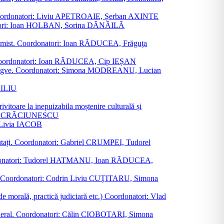
ane. Coordonatori: Liviu APETROAIE, Şerban AXINTE
ordonatori: Ioan HOLBAN, Sorina DĂNĂILĂ
al junimist. Coordonatori: Ioan RĂDUCEA, Frăguţa
 etc. Coordonatori: Ioan RĂDUCEA, Cip IEȘAN
ţii bilingve. Coordonatori: Simona MODREANU, Lucian
ASILIU
vitoare la inepuizabila moștenire culturală și
iliu CRĂCIUNESCU
, Livia IACOB
reputați. Coordonatori: Gabriel CRUMPEI, Tudorel
st. Coordonatori: Tudorel HATMANU, Ioan RĂDUCEA,
ană. Coordonatori: Codrin Liviu CUŢITARU, Simona
e de morală, practică judiciară etc.) Coordonatori: Vlad
în general. Coordonatori: Călin CIOBOTARI, Simona