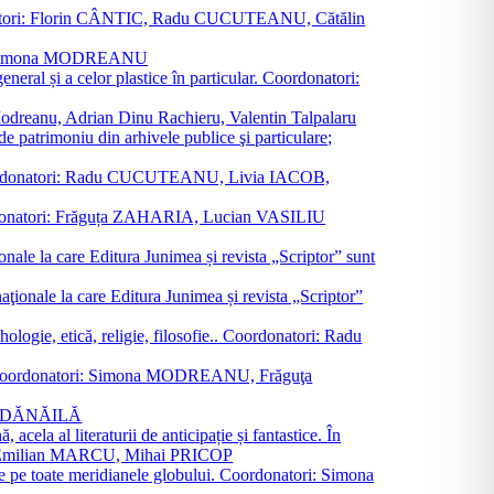
oordonatori: Florin CÂNTIC, Radu CUCUTEANU, Cătălin
INTE, Simona MODREANU
eneral și a celor plastice în particular. Coordonatori:
a Modreanu, Adrian Dinu Rachieru, Valentin Talpalaru
de patrimoniu din arhivele publice şi particulare;
ală. Coordonatori: Radu CUCUTEANU, Livia IACOB,
 Coordonatori: Frăguța ZAHARIA, Lucian VASILIU
ionale la care Editura Junimea și revista „Scriptor” sunt
 naţionale la care Editura Junimea și revista „Scriptor”
logie, etică, religie, filosofie.. Coordonatori: Radu
versal. Coordonatori: Simona MODREANU, Frăguţa
rina DĂNĂILĂ
 acela al literaturii de anticipație și fantastice. În
tori: Emilian MARCU, Mihai PRICOP
 de pe toate meridianele globului. Coordonatori: Simona