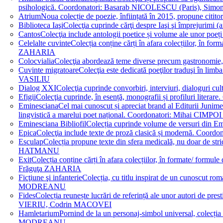
psihologică. Coordonatori: Basarab NICOLESCU (Paris), 
Atrium
Noua colecție de poezie, înființată în 2015, propune ci
Biblioteca Iaşi
Colecţia cuprinde cărţi despre Iaşi şi împrejurim
Cantos
Colecţia include antologii poetice și volume ale unor 
Celelalte cuvinte
Colecția conține cărți în afara colecțiilor, în f
ZAHARIA
Colocvialia
Colecţia abordează teme diverse precum gastronomie, 
Cuvinte migratoare
Colecţia este dedicată poeţilor traduşi în li
VASILIU
Dialog XXI
Colecţia cuprinde convorbiri, interviuri, dialogur
Efigii
Colecţia cuprinde, în esență, monografii și profiluri lit
Eminesciana
Cel mai cunoscut și apreciat brand al Editurii Junim
lingvistică a marelui poet național. Coordonatori: Miha
Eminesciana Bibliofil
Colecția cuprinde volume de versuri din
Epica
Colecţia include texte de proză clasică și modernă. C
Esculap
Colecția propune texte din sfera medicală, nu doar de str
HATMANU
Exit
Colecția conține cărți în afara colecțiilor, în formate/ for
Frăguţa ZAHARIA
Ficţiune şi infanterie
Colecția, cu titlu inspirat de un cunoscut
MODREANU
Fides
Colecția reunește lucrări de referință ale unor autori de pres
VIERIU, Codrin MACOVEI
Hamletarium
Pornind de la un personaj-simbol universal, colecția
MODREANU