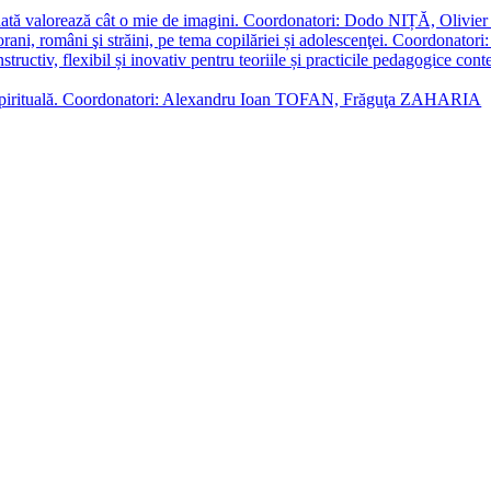
enată valorează cât o mie de imagini. Coordonatori: Dodo NIȚĂ, Oli
porani, români şi străini, pe tema copilăriei și adolescenţei. Coordo
constructiv, flexibil și inovativ pentru teoriile și practicile pedagogi
cție spirituală. Coordonatori: Alexandru Ioan TOFAN, Frăguţa ZAHARIA