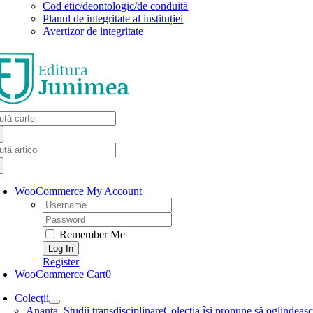
Cod etic/deontologic/de conduită
Planul de integritate al instituției
Avertizor de integritate
arch
:
arch
:
WooCommerce My Account
Username:
Password:
Remember Me
Register
WooCommerce Cart
0
Colecţii
Ananta. Studii transdisciplinare
Colecţia își propune să oglindească