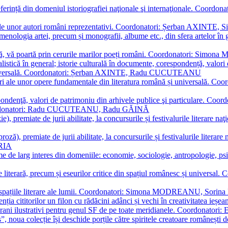
referință din domeniul istoriografiei naţionale şi internaţionale. C
tive, ale unor autori români reprezentativi. Coordonatori: Șerban AX
menologia artei, precum și monografii, albume etc., din sfera artelor în g
plă, vă poartă prin cerurile marilor poeți români. Coordonatori: Simon
istică în general; istorie culturală în documente, corespondență, valori 
și universală. Coordonatori: Șerban AXINTE, Radu CUCUTEANU
editări ale unor opere fundamentale din literatura română și univers
espondenţă, valori de patrimoniu din arhivele publice şi particulare.
. Coordonatori: Radu CUCUTEANU, Radu GĂINĂ
, premiate de jurii abilitate, la concursurile și festivalurile literare naţ
ză), premiate de jurii abilitate, la concursurile și festivalurile literare
ARIA
 de larg interes din domeniile: economie, sociologie, antropologie, psiho
storie literară, precum și eseurilor critice din spațiul românesc și uni
toate spațiile literare ale lumii. Coordonatori: Simona MODREANU, So
a cititorilor un filon cu rădăcini adânci și vechi în creativitatea ieșeană,
emporani ilustrativi pentru genul SF de pe toate meridianele. Coordona
”, noua colecție își deschide porțile către spiritele creatoare românești