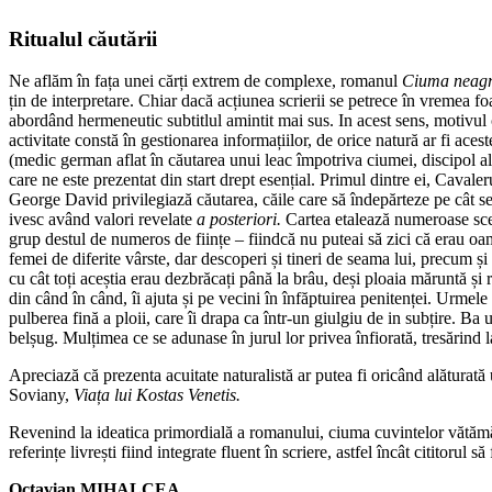
Larger
Image
Ritualul căutării
Ne aflăm în fața unei cărți extrem de complexe, romanul
Ciuma neagră
țin de interpretare. Chiar dacă acțiunea scrierii se petrece în vremea f
abordând hermeneutic subtitlul amintit mai sus. In acest sens, motivul că
activitate constă în gestionarea informațiilor, de orice natură ar fi a
(medic german aflat în căutarea unui leac împotriva ciumei, discipol al
care ne este prezentat din start drept esențial. Primul dintre ei, Cava
George David privilegiază căutarea, căile care să îndepărteze pe cât se p
ivesc având valori revelate
a posteriori.
Cartea etalează numeroase scen
grup destul de numeros de ființe – fiindcă nu puteai să zici că erau oame
femei de diferite vârste, dar descoperi și tineri de seama lui, precum și
cu cât toți aceștia erau dezbrăcați până la brâu, deși ploaia măruntă ș
din când în când, îi ajuta și pe vecini în înfăptuirea penitenței. Urmel
pulberea fină a ploii, care îi drapa ca într-un giulgiu de in subțire. Ba 
belșug. Mulțimea ce se adunase în jurul lor privea înfiorată, tresărind la
Apreciază că prezenta acuitate naturalistă ar putea fi oricând alăturat
Soviany,
Viața lui Kostas Venetis.
Revenind la ideatica primordială a romanului, ciuma cuvintelor vătă
referințe livrești fiind integrate fluent în scriere, astfel încât cititorul să
Octavian MIHALCEA