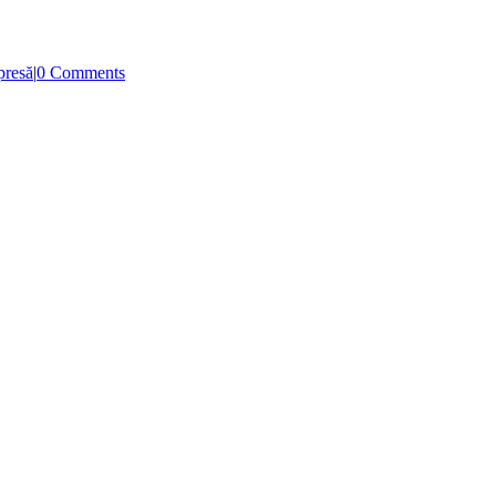
presă
|
0 Comments