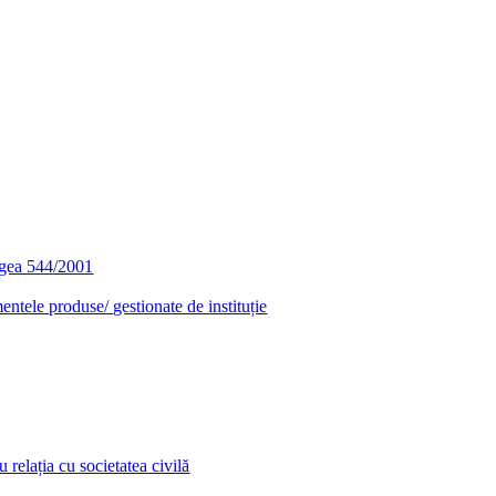
egea 544/2001
entele produse/ gestionate de instituție
relația cu societatea civilă