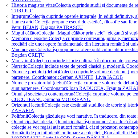
Historia magistra vitae
Colecția cuprinde studii și documente de 
TURLIUC
Integrum
Colecția cuprinde operele integrale, în ediții defini
Lumea artei
Colecția propune eseuri de estetică, filosofie sau feno
Petru BEJAN, Dragoș PĂTRAȘCU
Magul călător
Colecția „Magul călător prin stele”, elegantă și su
Memoria clepsidrei
Colecţia cuprinde confesiuni, jurnale, memorial
reeditări ale unor opere fundamentale din literatura română 
Mnemosyne
Colecția își propune să ofere publicului cititor re
Bogdan CREȚU
Mousaion
Colecţia cuprinde istorie culturală în documente, cor
Narratio
Colecţia include texte de proză clasică și modernă
Numele poetului (debut)
Colecţia cuprinde volume de debut (poezie)
partenere. Coordonatori: Șerban AXINTE, Livia IACOB
Numele prozatorului (debut)
Colecţia cuprinde volume de debut (pro
sunt partenere. Coordonatori: Ioan RĂDUCEA, Frăguța ZAH
Omul şi societatea contemporană
Colecția cuprinde volume pe teme
CUCUTEANU, Simona MODREANU
Orizontul lecturii
Colecția este destinată studiilor de teorie și i
ZAHARIA
Polifonii
Colecția găzduiește voci narative, în traducere, din 
Quanticipaţia
Colecța „Quanticipația” își propune să readucă în atenți
colecție se vor regăsi atât autori români, cât și prozatori cont
Românii de pretutindeni
Continuare a colecției „Românii din Paris