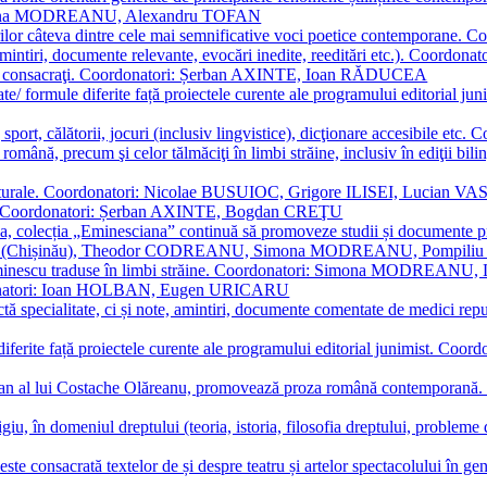
Simona MODREANU, Alexandru TOFAN
titorilor câteva dintre cele mai semnificative voci poetice contempor
i (amintiri, documente relevante, evocări inedite, reeditări etc.). Co
poeți consacraţi. Coordonatori: Șerban AXINTE, Ioan RĂDUCEA
ormate/ formule diferite față proiectele curente ale programului editori
sport, călătorii, jocuri (inclusiv lingvistice), dicţionare accesibile
mba română, precum şi celor tălmăciţi în limbi străine, inclusiv în edi
i culturale. Coordonatori: Nicolae BUSUIOC, Grigore ILISEI, Lucian V
erare. Coordonatori: Șerban AXINTE, Bogdan CREŢU
ea, colecția „Eminesciana” continuă să promoveze studii și documente pri
i CIMPOI (Chișinău), Theodor CODREANU, Simona MODREANU, Pomp
 Eminescu traduse în limbi străine. Coordonatori: Simona MODREANU
oordonatori: Ioan HOLBAN, Eugen URICARU
ictă specialitate, ci și note, amintiri, documente comentate de medici 
mule diferite față proiectele curente ale programului editorial junimi
 roman al lui Costache Olăreanu, promovează proza română contempor
tigiu, în domeniul dreptului (teoria, istoria, filosofia dreptului, problem
 este consacrată textelor de și despre teatru și artelor spectacolului 