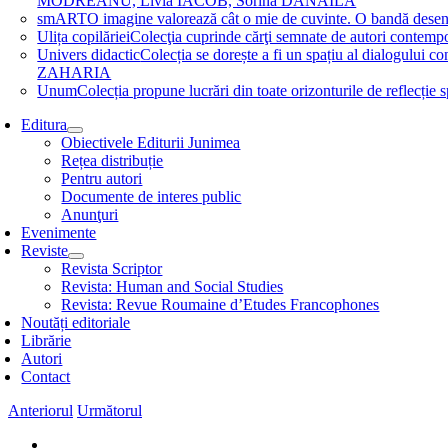
MODREANU, Livia IACOB, Sorina DĂNĂILĂ
smART
O imagine valorează cât o mie de cuvinte. O bandă des
Ulița copilăriei
Colecţia cuprinde cărţi semnate de autori contem
Univers didactic
Colecția se dorește a fi un spațiu al dialogului 
ZAHARIA
Unum
Colecția propune lucrări din toate orizonturile de refle
Editura
Obiectivele Editurii Junimea
Rețea distribuție
Pentru autori
Documente de interes public
Anunţuri
Evenimente
Reviste
Revista Scriptor
Revista: Human and Social Studies
Revista: Revue Roumaine d’Etudes Francophones
Noutăți editoriale
Librărie
Autori
Contact
Anteriorul
Următorul
View