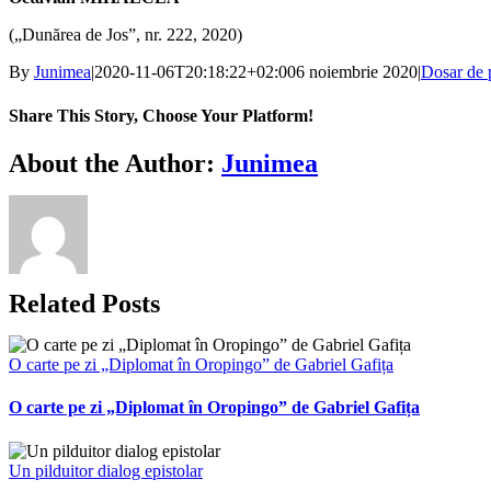
(„Dunărea de Jos”, nr. 222, 2020)
By
Junimea
|
2020-11-06T20:18:22+02:00
6 noiembrie 2020
|
Dosar de 
Share This Story, Choose Your Platform!
Facebook
X
Bluesky
Reddit
LinkedIn
WhatsApp
Telegram
Tumblr
Xing
Email
Copy
About the Author:
Junimea
Link
Related Posts
O carte pe zi „Diplomat în Oropingo” de Gabriel Gafița
O carte pe zi „Diplomat în Oropingo” de Gabriel Gafița
Un pilduitor dialog epistolar