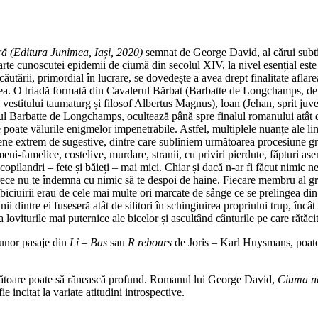
 (Editura Junimea, Iași, 2020)
semnat de George David, al cărui subt
oarte cunoscutei epidemii de ciumă din secolul XIV, la nivel esențial este 
utării, primordial în lucrare, se dovedește a avea drept finalitate aflarea
cestea. O triadă formată din Cavalerul Bărbat (Barbatte de Longchamps, d
 vestitului taumaturg și filosof Albertus Magnus), loan (Jehan, sprit juve
lerul Barbatte de Longchamps, ocultează până spre finalul romanului atât 
oate vălurile enigmelor impenetrabile. Astfel, multiplele nuanțe ale limba
e extrem de sugestive, dintre care subliniem următoarea procesiune greu de
ni-famelice, costelive, murdare, stranii, cu priviri pierdute, făpturi asem
 copilandri – fete și băieți – mai mici. Chiar și dacă n-ar fi făcut nimic n
i rece nu te îndemna cu nimic să te despoi de haine. Fiecare membru al gru
e biciuirii erau de cele mai multe ori marcate de sânge ce se prelingea d
unii dintre ei fuseseră atât de silitori în schingiuirea propriului trup, înc
 loviturile mai puternice ale bicelor și ascultând cânturile pe care rătăcit
ă unor pasaje din
Li – Bas
sau
R rebours
de Joris – Karl Huysmans, poat
mătoare poate să rănească profund. Romanul lui George David,
Ciuma n
 fie incitat la variate atitudini introspective.