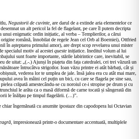
itlu,
Negustorii de cuvinte,
are darul de a extinde aria elementelor ce
desemnat un alt pericol la fel de flagelant, pe care îl putem decripta
 unui enigmatic ordin inițiatic, al verba – Templierilor, a cărui
e origine română, înnobilat de regele Jean cel Orb al Boemiei), Ottfried
nil în așteptarea primului amor), are drept scop revelarea unui mister
de specialul motiv al acestei
queste
inițiatice. Ineditul volum al lui
jului sunt foarte importante, stările labirintice care, inevitabil, se
 uitat: „(.-.) Ajunși în piațeta din fața catedralei, cei trei văzură un
ănătoare întrucâtva strigoilor. Ioan văzu printre ei atât bărbați, cât și
eobișnuit, vederea lor te umplea de jale. însă jalea era cu atât mai mare,
pului avea în mâini cel puțin un bici, cu care se flagela pe sine sau,
in pielea crăpată amestecându-se cu noroiul ce-i stropise pe drum și cu
ât trunchiul le arăta ca o masă diformă de carne tocată și sângerată din
orii le înălțau pe timpul flagelării. (…)”.
e chiar îngemănată cu anumite ipostaze din capodopera lui Octavian
eagră,
impresionează printr-o documentare accentuată, multiplele