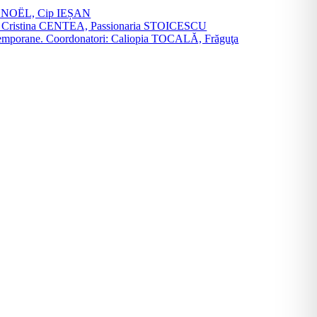
vier NOËL, Cip IEȘAN
natori: Cristina CENTEA, Passionaria STOICESCU
ce contemporane. Coordonatori: Caliopia TOCALĂ, Frăguţa