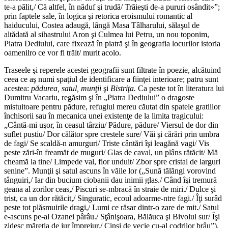
te-a pălit,/ Că altfel, în năduf şi trudă/ Trăieşti de-a pururi osândit»”;
prin faptele sale, în logica şi retorica eroismului romantic al
haiducului, Costea adaugă, lângă Masa Tâlharului, sălaşul de
altădată al sihastrului Aron şi Culmea lui Petru, un nou toponim,
Piatra Dediului, care fixează în piatră şi în geografia locurilor istoria
oamenilro ce vor fi trăit/ murit acolo.
Traseele şi reperele acestei geografii sunt filtrate în poezie, alcătuind
ceea ce aş numi spaţiul de identificare a fiinţei interioare; patru sunt
acestea:
pădurea, satul, munţii
şi
Bistriţa.
Ca peste tot în literatura lui
Dumitru Vacariu, regăsim şi în „Piatra Dediului” o dragoste
mistuitoare pentru pădure, refugiul mereu căutat din spatele gratiilor
închisorii sau în mecanica unei existenţe de la limita tragicului:
„Cântă-mi uşor, în ceasul târziu/ Pădure, pădure/ Viersul de dor din
suflet pustiu/ Dor călător spre crestele sure/ Văi şi cărări prin umbra
de fagi/ Se scaldă-n amurguri/ Triste cântări îşi leagănă vagi/ Vis
peste zări-în freamăt de muguri/ Glas de caval, un plâns rătăcit/ Mă
cheamă la tine/ Limpede val, fior unduit/ Zbor spre cristal de larguri
senine”. Munţii şi satul ascuns în văile lor („Sună tălăngi vorovind
tânguiri,/ Iar din bucium ciobanii dau inimii glas./ Când îşi tremură
geana al zorilor ceas,/ Piscuri se-mbracă în straie de miri./ Dulce şi
trist, ca un dor rătăcit,/ Singuratic, ecoul adoarme-ntre fagi./ Îţi surâd
peste tot plăsmuirile dragi,/ Lumi ce răsar dintr-o zare de mit./ Satul
e-ascuns pe-al Ozanei pârâu./ Sţânişoara, Bălăuca şi Bivolul sur/ Îşi
zidesc măreţia de jur împrejur,/ Cinşi de vecie cu-al codrilor brâu”),