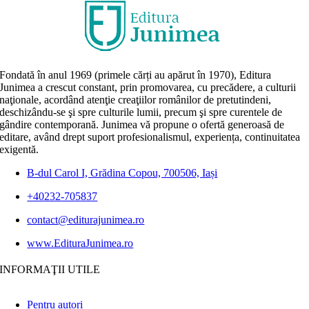
Fondată în anul 1969 (primele cărți au apărut în 1970), Editura
Junimea a crescut constant, prin promovarea, cu precădere, a culturii
naţionale, acordând atenţie creaţiilor românilor de pretutindeni,
deschizându-se şi spre culturile lumii, precum şi spre curentele de
gândire contemporană. Junimea vă propune o ofertă generoasă de
editare, având drept suport profesionalismul, experiența, continuitatea
exigentă.
B-dul Carol I, Grădina Copou, 700506, Iași
+40232-705837
contact@editurajunimea.ro
www.EdituraJunimea.ro
INFORMAŢII UTILE
Pentru autori