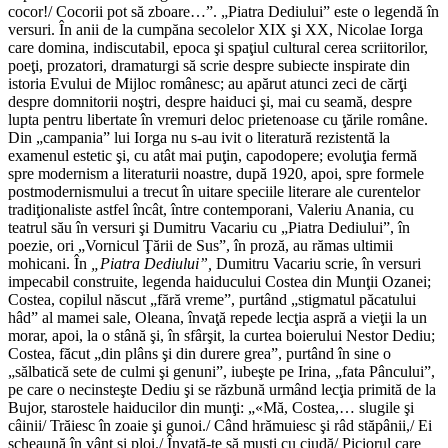
cocor!/ Cocorii pot să zboare…”. „Piatra Dediului” este o legendă în
versuri. În anii de la cumpăna secolelor XIX şi XX, Nicolae Iorga
care domina, indiscutabil, epoca şi spaţiul cultural cerea scriitorilor,
poeţi, prozatori, dramaturgi să scrie despre subiecte inspirate din
istoria Evului de Mijloc românesc; au apărut atunci zeci de cărţi
despre domnitorii noştri, despre haiduci şi, mai cu seamă, despre
lupta pentru libertate în vremuri deloc prietenoase cu ţările române.
Din „campania” lui Iorga nu s-au ivit o literatură rezistentă la
examenul estetic şi, cu atât mai puţin, capodopere; evoluţia fermă
spre modernism a literaturii noastre, după 1920, apoi, spre formele
postmodernismului a trecut în uitare speciile literare ale curentelor
tradiţionaliste astfel încât, între contemporani, Valeriu Anania, cu
teatrul său în versuri şi Dumitru Vacariu cu „Piatra Dediului”, în
poezie, ori „Vornicul Ţării de Sus”, în proză, au rămas ultimii
mohicani. În
„Piatra Dediului”,
Dumitru Vacariu scrie, în versuri
impecabil construite, legenda haiducului Costea din Munţii Ozanei;
Costea, copilul născut „fără vreme”, purtând „stigmatul păcatului
hâd” al mamei sale, Oleana, învaţă repede lecţia aspră a vieţii la un
morar, apoi, la o stână şi, în sfârşit, la curtea boierului Nestor Dediu;
Costea, făcut „din plâns şi din durere grea”, purtând în sine o
„sălbatică sete de culmi şi genuni”, iubeşte pe Irina, „fata Pâncului”,
pe care o necinsteşte Dediu şi se răzbună urmând lecţia primită de la
Bujor, starostele haiducilor din munţi: „«Mă, Costea,… slugile şi
câinii/ Trăiesc în zoaie şi gunoi./ Când hrămuiesc şi râd stăpânii,/ Ei
scheaună în vânt şi ploi./ Învaţă-te să muşti cu ciudă/ Piciorul care