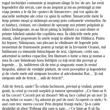
rugul inchiziţiei comuniste şi inspiram sânge în loc de aer. Iar eroii
legendelor din trecut, care m-au inspirat şi mi-au prelungit şi mie
viaţa pentru a le da lor «poteci de întoarcere», mă vor apăra de
atacurile nedrepte ale celor cu spini în suflete. Întoarcerile mele în
timp printre moşii şi strămoşii ascunşi prin cotloanele vremurilor, fie
ei haiduci, ciobani, ori căutători de speranţe noi printre prăpăstii şi
stânci însângerate, m-au făcut părtaş la întâlniri cu unii dintre ei
printre bătrânii satului din copilăria mea. În rătăcirile mele prin
munţi, când poposeam în unele nopţi la stânele din Hălăuca, Piatra
lui Iepure, Stânişoara, sau plecam la vânătoare de legende prin
neasemuit de frumoasele poieni şi rarişti de la Izvoarele Ozanei, mă
întâlneam cu minunile întruchipate de iezi, căprioare, cerbi sau,
adormind la umbra copacilor, îmi făuream o lume a mea şi numai a
mea în care întindeam hora înfrăţirii cu toţi eroii din poveşti şi
legende… Şi, indiferent cât de trist şi singuratic eram în restul
timpului, alături de vietăţile pădurii, de eroii poveştilor şi legendelor
şi de visele mele mă simţeam locuitor al adevăratului Rai… Şi mă
simţeam atât de fericit… atât de fericit!”.
Atât de fericit, unde? În celula închisorii, privind şi visând, printre
gratii, la cerul şi cocorii surpării şi tuturor speranţelor: „Ce bine-ar fi
să fiu cocor!/ Cocorii pot să zboare!/ Mi-aş face cuibul pe un nor/ Şi
m-aş hrăni cu soare./ Aş adormi pe puf de nori/ Acoperit cu stele,/ S-
aud cum trec mereu cocori/ Prin dreptul frunţii mele./ Şi-n calde
depărtări să zbor/ Pribeag din zare-n zare…/ Ce bine-ar fi să fiu