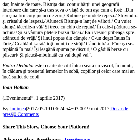
dar, înainte de toate, Bistriţa dau contur hărţii unei geografii
interioare din care şi-a tras seva o viaţă de om aşa cum a fost: „Din
streşina firii curg picuri de zori,/ Rubine pe undele repezi./ Strivindu-
şi cristalul de lespezi,/ Alunecă Bistriţa-n lanţ de vâltori./ Cu vuiet
alungă tăcerile-n văi/ Şi trece cu chip de regină/ În cale-i pădurea se-
nchină/ Şi-şi vântură pletele brazii flăcăi./ Ea-i veşnic pribeagă spre-
adâncuri de vrăji/ Şi linul popas din câmpie./ C-un deget întins în
tărie,/ Ceahlăul i-arată toţi munţii de străji/ Când intră-n Fărcaşa se-
mplântă în mal/ Îşi leagănă spuma pe discuri,/ O gâdilă berze cu
pliscuri/ Şi pleacă-mbufnată cu val după val”.
Piatra Dediului
este o carte de citit într-o seară cu viscol, în munţi,
în căldura şi trosnetul lemnelor în sobă, copiilor şi celor care mai an
încă suflet de copil.
Ioan Holban
(„Evenimentul”, 1 aprilie 2017)
By
Junimea
|
2017-05-19T06:24:54+03:00
19 mai 2017
|
Dosar de
presă
|
0 Comments
Share This Story, Choose Your Platform!
Facebook
X
Bluesky
Reddit
LinkedIn
WhatsApp
Telegram
Tumblr
Xing
Email
Copy