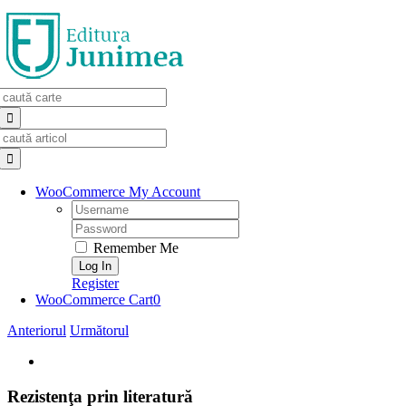
Skip
to
content
Search
for:
Search
for:
WooCommerce My Account
Username:
Password:
Remember Me
Register
WooCommerce Cart
0
Anteriorul
Următorul
View
Larger
Image
Rezistenţa prin literatură