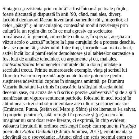
Sintagma „rezistenţa prin cultură” a fost întoarsă pe toate părţile,
foarte discutată şi disputată în anii ’90, când, mai ales, diverşi
iacobini demagogi făceau inventarul oamenilor răi şi îngerilor, al
celor „pătaţi” şi al imaculaţilor, contestând modul rezistenţei prin
cultură la un regim din ce în ce mai agresiv cu societatea
românească, în general, cu mediile culturale, în special; aceştia au
văzut acolo o „scuză” subţire la lipsa curajului de a protesta deschis,
de a se opune făţiş sistemului. Între timp, lucrurile s-au mai calmat,
astfel încât locul pamfletelor demolatoare şi al tabletelor sarcastice a
fost luat de analize temeinice, cu argumente şi cu, mai ales,
contextualizarea
fenomenelor culturale din a doua jumătate a
secolului trecut. Printre numeroasele exemple, viaţa şi scrisul lui
Dumitru Vacariu reprezintă argumente foarte puternice pentru
susţinerea adevărului cuprins în sintagma amintită; pe Dumitru
Vacariu literatura l-a trimis în puşcărie la sfârşitul obsedantului
deceniu şase, cu acuza de a fi scris o poezie „subversivă” şi de a-şi fi
manifestat un viguros sentiment patriotic, folosind în acel text şi în
atitudinea sa trei simboluri identitare ale culturii şi istoriei noastre
(Eminescu, Putna, Ştefan cel Mare şi Sfânt) şi tot literatura l-a salvat,
la propriu, pentru că, iată, refugiul în poveste şi (pe)trecerea în
imaginar nu sunt doar teme literare, ci exprimă, în chip evident,
valoarea literaturii în ordinea existenţei înseşi: cum spune în
Postfaţa
poemului
Piatra Dediului
(Editura Junimea, 2017), emoţionantă şi
adevărată ca o spovedanie: „Atunci când am scris poemul eram pe