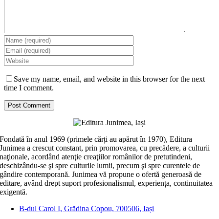
Save my name, email, and website in this browser for the next
time I comment.
Fondată în anul 1969 (primele cărți au apărut în 1970), Editura
Junimea a crescut constant, prin promovarea, cu precădere, a culturii
naţionale, acordând atenţie creaţiilor românilor de pretutindeni,
deschizându-se şi spre culturile lumii, precum şi spre curentele de
gândire contemporană. Junimea vă propune o ofertă generoasă de
editare, având drept suport profesionalismul, experiența, continuitatea
exigentă.
B-dul Carol I, Grădina Copou, 700506, Iași