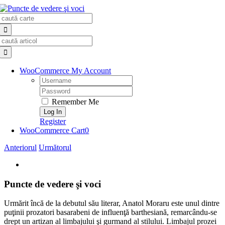
Skip
Search
to
for:
content
Search
for:
WooCommerce My Account
Username:
Password:
Remember Me
Register
WooCommerce Cart
0
Anteriorul
Următorul
View
Larger
Image
Puncte de vedere şi voci
Urmărit încă de la debutul său literar, Anatol Moraru este unul dintre
puţinii prozatori basarabeni de influenţă barthesiană, remarcându-se
drept un artizan al limbajului şi gurmand al stilului. Limbajul prozei