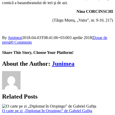
comică a basarabeanului de ieri şi de azi.
Nina CORCINSCHI
(Târgu Mureş, „Vatra”, nr. 9-10, 217)
By
Junimea
|
2018-04-03T08:41:06+03:00
3 aprilie 2018
|
Dosar de
presă
|
0 Comments
Share This Story, Choose Your Platform!
Facebook
X
Bluesky
Reddit
LinkedIn
WhatsApp
Telegram
Tumblr
Xing
Email
Copy
About the Author:
Junimea
Link
Related Posts
O carte pe zi „Diplomat în Oropingo” de Gabriel Gafița