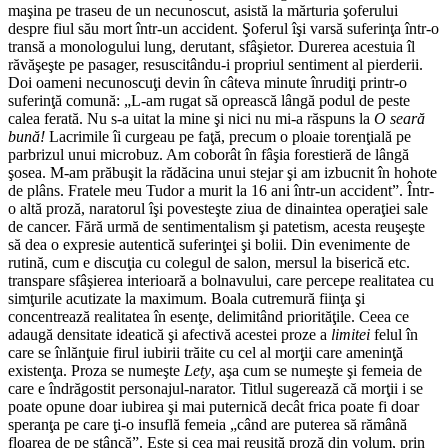
maşina pe traseu de un necunoscut, asistă la mărturia şoferului
despre fiul său mort într-un accident. Şoferul îşi varsă suferinţa într-o
transă a monologului lung, derutant, sfâşietor. Durerea acestuia îl
răvăşeşte pe pasager, resuscitându-i propriul sentiment al pierderii.
Doi oameni necunoscuţi devin în câteva minute înrudiţi printr-o
suferinţă comună: „L-am rugat să oprească lângă podul de peste
calea ferată. Nu s-a uitat la mine şi nici nu mi-a răspuns la
O seară
bună!
Lacrimile îi curgeau pe faţă, precum o ploaie torenţială pe
parbrizul unui microbuz. Am coborât în fâşia forestieră de lângă
şosea. M-am prăbuşit la rădăcina unui stejar şi am izbucnit în hohote
de plâns. Fratele meu Tudor a murit la 16 ani într-un accident”. Într-
o altă proză, naratorul îşi povesteşte ziua de dinaintea operaţiei sale
de cancer. Fără urmă de sentimentalism şi patetism, acesta reuşeşte
să dea o expresie autentică suferinţei şi bolii. Din evenimente de
rutină, cum e discuţia cu colegul de salon, mersul la biserică etc.
transpare sfâşierea interioară a bolnavului, care percepe realitatea cu
simţurile acutizate la maximum. Boala cutremură fiinţa şi
concentrează realitatea în esenţe, delimitând priorităţile. Ceea ce
adaugă densitate ideatică şi afectivă acestei proze a
limitei
felul în
care se înlănţuie firul iubirii trăite cu cel al morţii care ameninţă
existenţa. Proza se numeşte
Lety
, aşa cum se numeşte şi femeia de
care e îndrăgostit personajul-narator. Titlul sugerează că morţii i se
poate opune doar iubirea şi mai puternică decât frica poate fi doar
speranţa pe care ţi-o insuflă femeia „când are puterea să rămână
floarea de pe stâncă”. Este şi cea mai reuşită proză din volum, prin