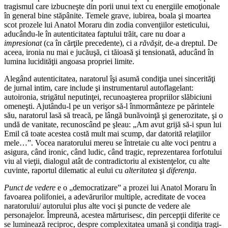
tragismul care izbucneşte din porii unui text cu energiile emoţionale
în general bine stăpânite. Temele grave, iubirea, boala şi moartea
scot prozele lui Anatol Moraru din zodia convenţiilor esteticului,
aducându-le în autenticitatea faptului trăit, care nu doar a
impresionat
(ca în cărţile precedente), ci a
răvăşit
, de-a dreptul. De
aceea, ironia nu mai e jucăuşă, ci tăioasă şi tensionată, aducând în
lumina lucidităţii angoasa propriei limite.
Alegând autenticitatea, naratorul îşi asumă condiţia unei sincerităţi
de jurnal intim, care include şi instrumentarul autoflagelant:
autoironia, strigătul neputinţei, recunoaşterea propriilor slăbiciuni
omeneşti. Ajutându-l pe un verişor să-l înmormânteze pe părintele
său, naratorul lasă să treacă, pe lângă bunăvoinţă şi generozitate, şi o
undă de vanitate, recunoscând pe şleau: „Am avut grijă să-i spun lui
Emil că toate acestea costă mult mai scump, dar datorită relaţiilor
mele…”. Vocea naratorului mereu se întretaie cu alte voci pentru a
asigura, când ironic, când ludic, când tragic, reprezentarea forfotului
viu al vieţii, dialogul atât de contradictoriu al existenţelor, cu alte
cuvinte, raportul dilematic al eului cu
alteritatea
şi
diferenţa
.
Punct de vedere
e o „democratizare” a prozei lui Anatol Moraru în
favoarea polifoniei, a adevărurilor multiple, acreditate de vocea
naratorului/ autorului plus alte voci şi puncte de vedere ale
personajelor. Împreună, acestea mărturisesc, din percepţii diferite ce
se luminează reciproc, despre complexitatea umană şi condiţia tragi-