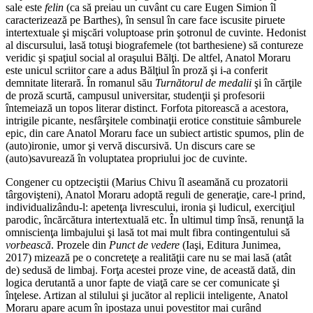
sale este
felin
(ca să preiau un cuvânt cu care Eugen Simion îl
caracterizează pe Barthes), în sensul în care face iscusite piruete
intertextuale şi mişcări voluptoase prin şotronul de cuvinte. Hedonist
al discursului, lasă totuşi biografemele (tot barthesiene) să contureze
veridic şi spaţiul social al oraşului Bălţi. De altfel, Anatol Moraru
este unicul scriitor care a adus Bălţiul în proză şi i-a conferit
demnitate literară. În romanul său
Turnătorul de medalii
şi în cărţile
de proză scurtă, campusul universitar, studenţii şi profesorii
întemeiază un topos literar distinct. Forfota pitorească a acestora,
intrigile picante, nesfârşitele combinaţii erotice constituie sâmburele
epic, din care Anatol Moraru face un subiect artistic spumos, plin de
(auto)ironie, umor şi vervă discursivă. Un discurs care se
(auto)savurează în voluptatea propriului joc de cuvinte.
Congener cu optzeciştii (Marius Chivu îl aseamănă cu prozatorii
târgovişteni), Anatol Moraru adoptă reguli de generaţie, care-l prind,
individualizându-l: apetenţa livrescului, ironia şi ludicul, exerciţiul
parodic, încărcătura intertextuală etc. În ultimul timp însă, renunţă la
omniscienţa limbajului şi lasă tot mai mult fibra contingentului să
vorbească
. Prozele din
Punct de vedere
(Iaşi, Editura Junimea,
2017) mizează pe o concreteţe a realităţii care nu se mai lasă (atât
de) sedusă de limbaj. Forţa acestei proze vine, de această dată, din
logica derutantă a unor fapte de viaţă care se cer comunicate şi
înţelese. Artizan al stilului şi jucător al replicii inteligente, Anatol
Moraru apare acum în ipostaza unui povestitor mai curând