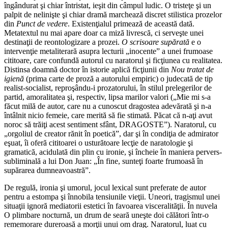
îngândurat şi chiar întristat, ieşit din câmpul ludic. O tristeţe şi un
palpit de nelinişte şi chiar dramă marchează discret stilistica prozelor
din
Punct de vedere
. Existenţialul primează de această dată.
Metatextul nu mai apare doar ca miză livrescă, ci serveşte unei
destinaţii de reontologizare a prozei.
O scrisoare supărată
e o
intervenţie metaliterară asupra lecturii „inocente” a unei frumoase
cititoare, care confundă autorul cu naratorul şi ficţiunea cu realitatea.
Distinsa doamnă doctor în istorie aplică ficţiunii din
Nou tratat de
igienă
(prima carte de proză a autorului empiric) o judecată de tip
realist-socialist, reproşându-i prozatorului, în stilul prelegerilor de
partid, amoralitatea şi, respectiv, lipsa marilor valori („Mie mi s-a
făcut milă de autor, care nu a cunoscut dragostea adevărată şi n-a
întâlnit nicio femeie, care merită să fie stimată. Păcat că n-aţi avut
noroc să trăiţi acest sentiment sfânt, DRAGOSTE”). Naratorul, cu
„orgoliul de creator rănit în poetică”, dar şi în condiţia de admirator
eşuat, îi oferă cititoarei o usturătoare lecţie de naratologie şi
gramatică, acidulată din plin cu ironie, şi încheie în maniera pervers-
subliminală a lui Don Juan: „În fine, sunteţi foarte frumoasă în
supărarea dumneavoastră”.
De regulă, ironia şi umorul, jocul lexical sunt preferate de autor
pentru a estompa şi înnobila tensiunile vieţii. Uneori, tragismul unei
situaţii ignoră mediatorii estetici în favoarea visceralităţii. În nuvela
O plimbare nocturnă, un drum de seară uneşte doi călători într-o
rememorare dureroasă a morţii unui om drag. Naratorul, luat cu