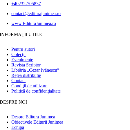
+40232-705837
contact@editurajunimea.ro
www.EdituraJunimea.ro
INFORMAŢII UTILE
Pentru autori
Colecţii
Evenimente
Revista Scriptor
Librăria „Cezar Ivănescu”
Rețea distribuție
Contact
Condiţii de utilizare
Politică de confidențialitate
DESPRE NOI
Despre Editura Junimea
Obiectivele Editurii Junimea
Echipa