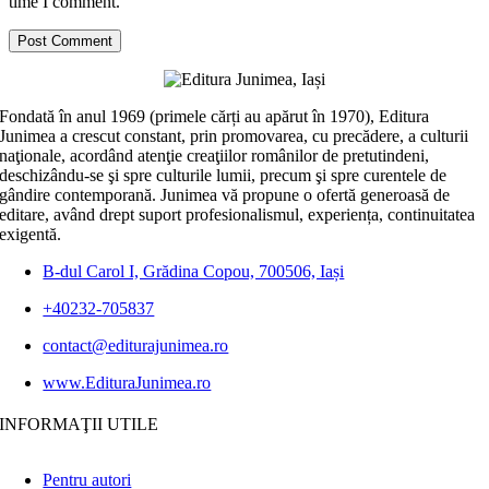
time I comment.
Fondată în anul 1969 (primele cărți au apărut în 1970), Editura
Junimea a crescut constant, prin promovarea, cu precădere, a culturii
naţionale, acordând atenţie creaţiilor românilor de pretutindeni,
deschizându-se şi spre culturile lumii, precum şi spre curentele de
gândire contemporană. Junimea vă propune o ofertă generoasă de
editare, având drept suport profesionalismul, experiența, continuitatea
exigentă.
B-dul Carol I, Grădina Copou, 700506, Iași
+40232-705837
contact@editurajunimea.ro
www.EdituraJunimea.ro
INFORMAŢII UTILE
Pentru autori