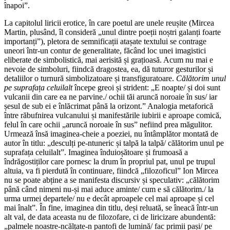
înapoi”.
La capitolul liricii erotice, în care poetul are unele reușite (Mircea
Martin, plusând, îl consideră „unul dintre poeții noștri galanți foarte
importanți”), pletora de semnificații atașate textului se contrage
uneori într-un contur de generalitate, făcând loc unei imagistici
eliberate de simbolistică, mai aerisită și grațioasă. Acum nu mai e
nevoie de simboluri, fiindcă dragostea, ea, dă tuturor gesturilor și
detaliilor o turnură simbolizatoare și transfiguratoare.
Călătorim unul
pe suprafața celuilalt
începe greoi și strident: „E noapte/ și doi sunt
vulcanii din care ea ne parvine./ ochii tăi aruncă noroaie în sus/ iar
șesul de sub ei e înlăcrimat până la orizont.” Analogia metaforică
între răbufnirea vulcanului și manifestările iubirii e aproape comică,
felul în care ochii „aruncă noroaie în sus” nefiind prea măgulitor.
Urmează însă imaginea-cheie a poeziei, nu întâmplător montată de
autor în titlu: „desculți pe-ntuneric și talpă la talpă/ călătorim unul pe
suprafața celuilalt”. Imaginea înduioșătoare și frumoasă a
îndrăgostiților care pornesc la drum în propriul pat, unul pe trupul
altuia, va fi pierdută în continuare, fiindcă „filozoficul” Ion Mircea
nu se poate abține a se manifesta discursiv și speculativ: „călătorim
până când nimeni nu-și mai aduce aminte/ cum e să călătorim./ la
urma urmei departele/ nu e decât aproapele cel mai aproape și cel
mai înalt”. În fine, imaginea din titlu, deși reluată, se îneacă într-un
alt val, de data aceasta nu de filozofare, ci de liricizare abundentă:
„palmele noastre-ncălțate-n pantofi de lumină/ fac primii pași/ pe