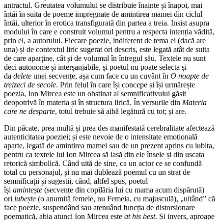
antractul. Greutatea volumului se distribuie înainte și înapoi, mai
întâi în suita de poeme impregnate de amintirea mamei din ciclul
întâi, ulterior în erotica transfigurată din partea a treia. Insist asupra
modului în care e construit volumul pentru a respecta intenția vădită,
prin el, a autorului. Fiecare poezie, indiferent de tema ei (dacă are
una) și de contextul liric sugerat ori descris, este legată atât de suita
de care aparține, cât și de volumul în întregul său. Textele nu sunt
deci autonome și interșanjabile, și poetul nu poate selecta și
da
delete
unei secvențe, așa cum face cu un cuvânt în
O noapte de
treizeci de secole
. Prin felul în care își concepe și își urmărește
poezia, Ion Mircea este un obstinat al semnificativului găsit
deopotrivă în materia și în structura lirică. În versurile din
Materia
care ne desparte
, totul trebuie să aibă legătură cu tot; și are.
Din păcate, prea multă și prea des manifestată cerebralitate afectează
autenticitatea poeziei; și este nevoie de o intensitate emoțională
aparte, legată de amintirea mamei sau de un prezent aprins cu iubita,
pentru ca textele lui Ion Mircea să iasă din ele însele și din uscata
retorică simbolică. Când uită de sine, ca un actor ce se confundă
total cu personajul, și nu mai dublează poemul cu un strat de
semnificații și sugestii, când, altfel spus, poetul
își
amintește
(secvențe din copilăria lui cu mama acum dispărută)
ori
iubește
(o anumită femeie, nu Femeia, cu majusculă), „uitând” că
face poezie, suspendând sau atenuând funcția de distorsionare
poematică, abia atunci Ion Mircea este
at his best
. Și invers, aproape