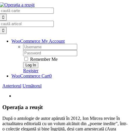
Skip
Search
to
for:
content
Search
for:
WooCommerce My Account
Username:
Password:
Remember Me
Register
WooCommerce Cart
0
Anteriorul
Următorul
View
Larger
Image
Operația a reușit
După o antologie de autor apărută în 2012, Ion Mircea revine în
actualitatea editorială cu un volum alcătuit din „poeme inedite”, într-
o colecție elegantă și bine îngrijită, deși cam amestecată (Aura