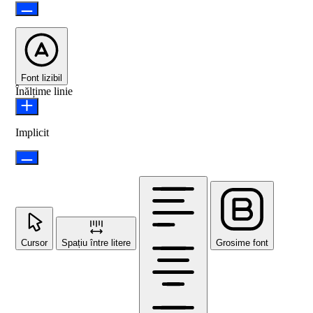
Font lizibil
Înălțime linie
Implicit
Cursor
Spațiu între litere
Grosime font