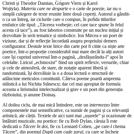
Christi și Theodor Damian, Grigore Vieru și Karol
Wojtyla).
Materia care ne desparte
e o carte de poezie, iar nu o
simplă culegere de texte reunite între două coperți. Autorul a gândit-
o ca un întreg, iar ciclurile care o compun, în pofida titlurilor
emfatice (de tipul: „Tăcerea vorbește; cel care tace
spune
în felul
acesta că tace”), au fost laborios construite pe un nucleu inițial și
dezvoltate în serii tematice și simbolice. Ion Mircea e un poet de
viziune, dar și de reflecție încordată asupra propriului demers
configurator. Destule texte lirice din carte pot fi citite ca niște arte
poetice, într-o proporție considerabil mai mare decât la alți autori
care își cuprind universul într-o pagină, „desfășurân­du-l” apoi în
celelalte. Liricul „echinoxist” fiind un spirit reflexiv, versurile, chiar
și cele de atmosferă, de stare, de notație aparent liberă și
randomizată, își dezvăluie la o a doua lectură o structură de
adâncime meticulos constituită. Câteva poeme poartă amprenta
stilistică a lui Nichita Stănescu; dar cel mai apropiat de formula
aceasta a lirismului intelectualizat și grav e un poet din generația
războiului, și anume Doinaș.
Al doilea ciclu, de mai mică întindere, este un
intermezzo
între
componentele mai semnificative, ca număr de pagini și ca relevanță
artistică, ale cărții. Textele de aici sunt mai „ușurele” și ocazionate de
întâlniri muzicale, nu poetice: fie cu Bob Dylan, căruia îi este
dedicată o
Tăcere în doi
, fie cu Leonard Cohen, „pe care-l chema
Tăcere”, din poemul
După cum cade zarul
, cu care se încheie