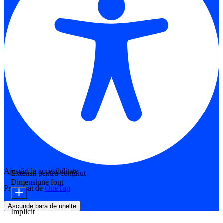
Ajustări la accesibilitate
Extensii pentru conținut
Dimensiune font
Propulsat de
OneTap
Ascunde bara de unelte
Implicit