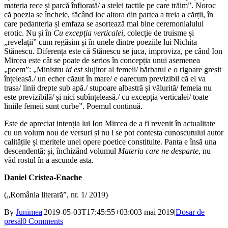
materia rece și parcă înfiorată/ a stelei tactile pe care trăim”. Noroc
că poezia se încheie, făcând loc altora din partea a treia a cărții, în
care pedanteria și emfaza se asortează mai bine ceremonialului
erotic. Nu și în
Cu excepția verticalei
, colecție de truisme și
„revelații” cum regăsim și în unele dintre poeziile lui Nichita
Stănescu. Diferența este că Stănescu se juca, improviza, pe când Ion
Mircea este cât se poate de serios în concepția unui asemenea
„poem”: „Ministru
id est
slujitor al femeii/ bărbatul e o rigoare greșit
înțeleasă./ un echer căzut în mare/ e oarecum previzibil că el va
trasa/ linii drepte sub apă./ stupoare albastră și vălurită/ femeia nu
este previzibilă/ și nici subînțeleasă./ cu excepția verticalei/ toate
liniile femeii sunt curbe”. Poemul continuă.
Este de apreciat intenția lui Ion Mircea de a fi revenit în actualitate
cu un volum nou de versuri și nu i se pot contesta cunoscutului autor
calitățile și meritele unei opere poetice constituite. Panta e însă una
descendentă; și, închizând volumul
Materia care ne desparte
, nu
văd rostul în a ascunde asta.
Daniel Cristea-Enache
(„România literară”, nr. 1/ 2019)
By
Junimea
|
2019-05-03T17:45:55+03:00
3 mai 2019
|
Dosar de
presă
|
0 Comments