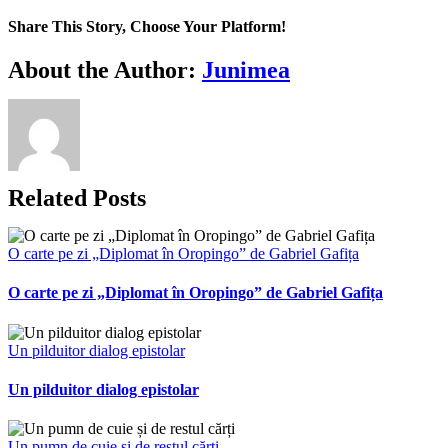
Share This Story, Choose Your Platform!
Facebook
X
Bluesky
Reddit
LinkedIn
WhatsApp
Telegram
Tumblr
Xing
Email
Copy
About the Author:
Junimea
Link
Related Posts
O carte pe zi „Diplomat în Oropingo” de Gabriel Gafița
O carte pe zi „Diplomat în Oropingo” de Gabriel Gafița
Un pilduitor dialog epistolar
Un pilduitor dialog epistolar
Un pumn de cuie și de restul cărți