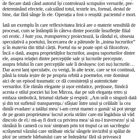
de fiecare dată când autorul își controlează scrupulos versurile, pre-
determinând efectele, calculând totul, textele ies, formal, destul de
bine, dar fără sânge în ele. Operația a fost o reușită: pacientul e mort.
Iată un exemplu în care reflexivitatea lirică are o materie sensibilă de
procesat, cum se întâmplă în câteva dintre poeziile însuflețite filial
ori erotic.
I hate you
,
transparency
proiectează, la rândul ei, obsesia
speculativă a poetului, încercarea de a pătrunde în „inima lucrurilor”
și în
materia
din titlul cărții. Poetul nu se poate opri să filozofeze,
încă o dată, asupra proprietăților lucrurilor, asupra raporturilor dintre
ele, asupra relației dintre percepțiile sale și lucrurile percepute,
asupra felului în care percepțiile sale îi deslușesc (ori nu) lucrurile…
Dar acest lanț speculativ, cu verigi, în alte texte, care se tot continuă,
până la totala ieșire de pe propria orbită a poemelor, este dominat
aici de un episod traumatic ce dă consistență și autenticitate
versurilor. Ele rămân elegante și ușor emfatice, prețioase, fiindcă
acesta e stilul poeziei lui Ion Mircea, dar pe sub eleganța retro și
emfaza simbolică, lirismul răzbate și respiră: „Am urât o singură dată
și din tot sufletul/ transparența./ sfâșiat/ între unul și celălalt/ la cea
dintâi evadare/ a tatălui meu/ i-am cerut mamei o gumă/ să pot șterge
de pe geam proprietatea/ lucrul acela străin/ care-mi îngăduia să văd
dincolo de el./ mi-aș fi dorit ca privirea mea/ să nu-l traverseze/ și să
rămână în cameră cu noi/ simțeam prin tot trupul ca un sacrilegiu/
scrâșnetul văzului care străbate sticla/ sângele invizibil și spălat de
ploi/ pe urmele bărbatului care se îndepărta/ fără să privească