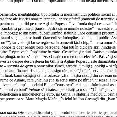
e a hrăni poporul… Dar din propovăduirile altora nu învaţă nimeni. Nici m
amenilor, mentalităţilor, tipologiilor şi mecanismului politico-social a
se faze ale istoriei noastre recente, iar
nostalgicii
(oamenii de tranziţie, a
ă pentru noul partid pe care Aglaie Popescu îl va fonda după ce se va fi 
. Zîmbiţi şi promiteţi. Şansa noastră stă în mîinile noastre” – aceasta e „
i, se îmbogăţesc din banul public urmînd sfaturile unor consilieri precum
 statul şi gata, cresc banii. Oamenii se îmbogăţesc din banul public. Ăst
 nu?”), iar votanţii lor se regăsesc în oamenii fără chip, în masa amorfă 
 ponosite doar pentru zece persoane. Mai toţi în picioare sprijinindu-se de
nosite. Reţete vechi împăturite în ziare. Cearcăne şi riduri. Batiste murd
se plîngă, în loc să acţioneze. O naţie cu memorie selectivă. Pasivă şi su
ovestea despre descreşterea lui Ghiţă şi Aglaie Popescu este dinamitată sp
oto –
terapia de grup
a oamenilor săraci, sărăciţi, umiliţi şi obidiţi – şi 
nsultanţi financiari şi agenţi de asigu rări, care îşi oferă serviciile (neui
în final, banii cîştigaţi să-l terorizeze („Banii ăştia căzuţi din cer erau
n vreme ce Aglaie, care „nici nu ştia să scrie suma pe hîrtie”, visează la
eră universitară după „modelul Elena Ceauşescu”, chiar şi o fulminantă asc
 că „omul cu bani”
trebuie
să-i trateze pe ceilalţi „cu sictir”! În sfîrşit, v
beneficiară a milioanelor de euro, iar Ghiţă, la sfaturile medicului psih
îrşeşte povestea sa Mara Magda Maftei, în felul lui Ion Creangă din „Ivan
ocii auctoriale
a cercetătorului şi cititorului de filosofie, istorie, psihan