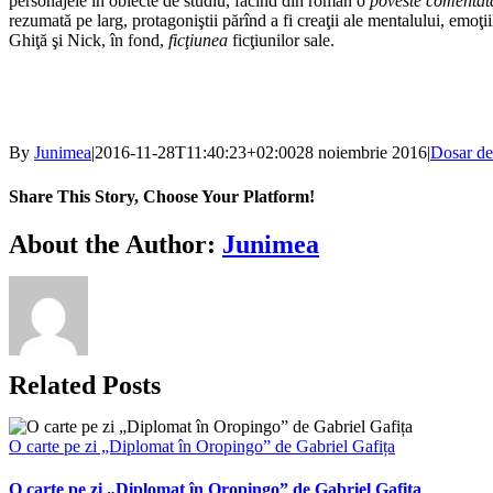
personajele în obiecte de studiu, făcînd din roman o
poveste comentat
rezumată pe larg, protagoniştii părînd a fi creaţii ale mentalului, emoţii
Ghiţă şi Nick, în fond,
ficţiunea
ficţiunilor sale.
By
Junimea
|
2016-11-28T11:40:23+02:00
28 noiembrie 2016
|
Dosar de
Share This Story, Choose Your Platform!
Facebook
X
Bluesky
Reddit
LinkedIn
WhatsApp
Telegram
Tumblr
Xing
Email
Copy
About the Author:
Junimea
Link
Related Posts
O carte pe zi „Diplomat în Oropingo” de Gabriel Gafița
O carte pe zi „Diplomat în Oropingo” de Gabriel Gafița