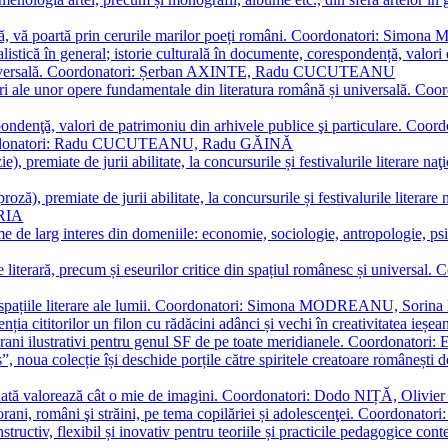
plă, vă poartă prin cerurile marilor poeți români. Coordonatori: Simon
istică în general; istorie culturală în documente, corespondență, valori 
și universală. Coordonatori: Șerban AXINTE, Radu CUCUTEANU
editări ale unor opere fundamentale din literatura română și univers
espondenţă, valori de patrimoniu din arhivele publice şi particulare.
. Coordonatori: Radu CUCUTEANU, Radu GĂINĂ
, premiate de jurii abilitate, la concursurile și festivalurile literare naţ
ză), premiate de jurii abilitate, la concursurile și festivalurile literare
ARIA
 de larg interes din domeniile: economie, sociologie, antropologie, psiho
storie literară, precum și eseurilor critice din spațiul românesc și uni
toate spațiile literare ale lumii. Coordonatori: Simona MODREANU, So
a cititorilor un filon cu rădăcini adânci și vechi în creativitatea ieșeană,
emporani ilustrativi pentru genul SF de pe toate meridianele. Coordona
”, noua colecție își deschide porțile către spiritele creatoare românești
enată valorează cât o mie de imagini. Coordonatori: Dodo NIȚĂ, Oli
porani, români şi străini, pe tema copilăriei și adolescenţei. Coordo
constructiv, flexibil și inovativ pentru teoriile și practicile pedagogi