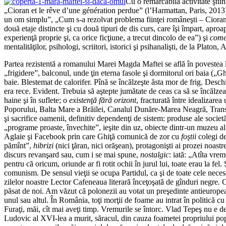
Cu o remarcabilă activitate ştiin
„Cioran et le rêve d’une génération perdue” (l’Harmattan, Paris, 2013),
un om simplu”, „Cum s-a rezolvat problema fiinţei româneşti – Ciora
două etaje distincte şi cu două tipuri de dis curs, care îşi împart, aproa
experienţă proprie şi, ca orice ficţiune, a trecut dincolo de ea”) şi
come
mentalităţilor, psihologi, scriitori, istorici şi psihanalişti, de la Pl
Partea rezistentă a romanului Marei Magda Maftei se află în povestea lui
„frigidere”, balconul, unde ţin eterna fasole şi dormitorul ori baia („Gh
baie. Blestemat de calorifer. Pînă se încălzeşte ăsta mor de frig. Deschis
era rece. Evident. Trebuia să aştepte jumătate de ceas ca să se încălzeas
haine şi în suflete; o
existenţă fără orizont
, fracturată între idealizare
Poporului, Balta Mare a Brăilei, Canalul Dunăre-Marea Neagră, Transfă
şi sacrifice oamenii, definitiv dependenţi de sistem: produse ale societă
„programe proaste, învechite”, ieşite din uz, obiecte dintr-un muzeu al t
Aglaie şi Facebook prin care Ghiţă comunică de zor cu
foştii
colegi de 
pămînt”,
hibrizi
(nici ţăran, nici orăşean), protagonişti ai prozei noast
discurs revanşard sau, cum i se mai spune,
nostalgic
: iată: „Atîta vre
pentru că oricum, oriunde ar fi rotit ochii în jurul lui, toate erau la 
comunism. De sensul vieţii se ocupa Partidul, ca şi de toate cele nec
zilelor noastre Lector Cafeneaua literară înceţoşată de gînduri negre.
păsat de noi. Am văzut că polonezii au votat un preşedinte antieuropea
unul sau altul. În România, toţi morţii de foame au intrat în politică c
Furaţi, măi, cît mai aveţi timp. Vremurile se întorc. Vlad Tepeş nu e de
Ludovic al XVI-lea a murit, săracul, din cauza foametei propriului popo