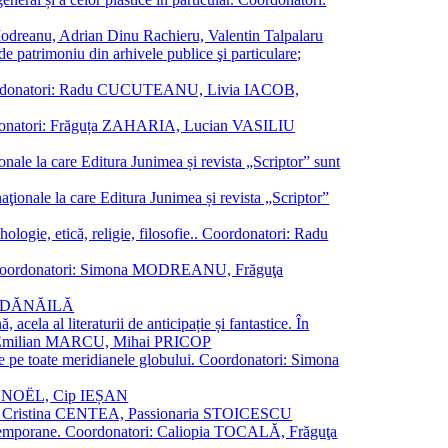
a Modreanu, Adrian Dinu Rachieru, Valentin Talpalaru
de patrimoniu din arhivele publice şi particulare;
ală. Coordonatori: Radu CUCUTEANU, Livia IACOB,
 Coordonatori: Frăguța ZAHARIA, Lucian VASILIU
ionale la care Editura Junimea și revista „Scriptor” sunt
 naţionale la care Editura Junimea și revista „Scriptor”
logie, etică, religie, filosofie.. Coordonatori: Radu
versal. Coordonatori: Simona MODREANU, Frăguţa
rina DĂNĂILĂ
 acela al literaturii de anticipație și fantastice. În
tori: Emilian MARCU, Mihai PRICOP
 de pe toate meridianele globului. Coordonatori: Simona
vier NOËL, Cip IEȘAN
natori: Cristina CENTEA, Passionaria STOICESCU
ce contemporane. Coordonatori: Caliopia TOCALĂ, Frăguţa