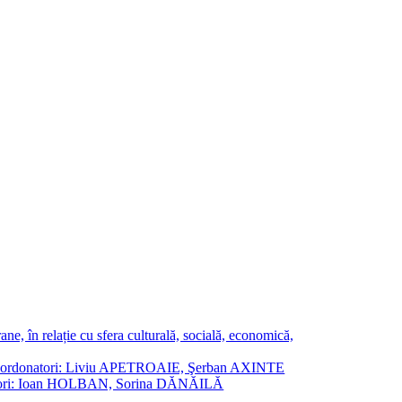
ne, în relație cu sfera culturală, socială, economică,
ane. Coordonatori: Liviu APETROAIE, Şerban AXINTE
ordonatori: Ioan HOLBAN, Sorina DĂNĂILĂ