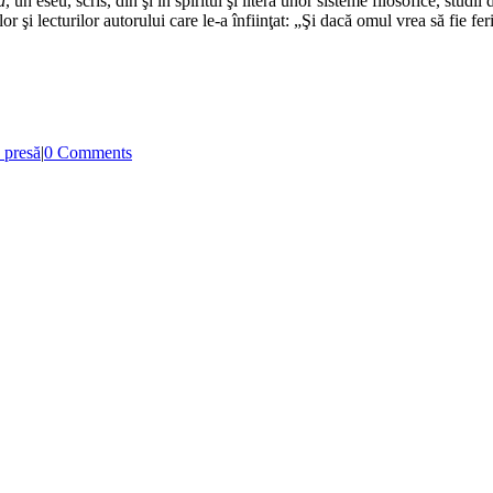
ă
, un eseu, scris, din şi în spiritul şi litera unor sisteme filosofice, stu
lor şi lecturilor autorului care le-a înfiinţat: „Şi dacă omul vrea să fie fe
 presă
|
0 Comments