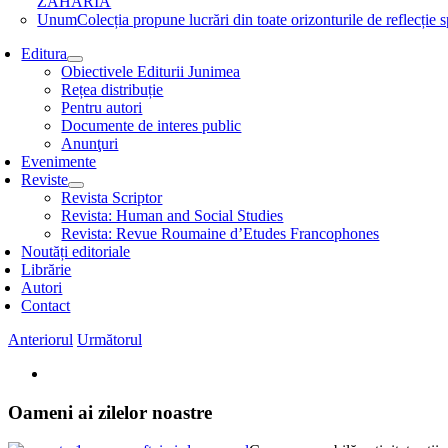
ZAHARIA
Unum
Colecția propune lucrări din toate orizonturile de refle
Editura
Obiectivele Editurii Junimea
Rețea distribuție
Pentru autori
Documente de interes public
Anunţuri
Evenimente
Reviste
Revista Scriptor
Revista: Human and Social Studies
Revista: Revue Roumaine d’Etudes Francophones
Noutăți editoriale
Librărie
Autori
Contact
Anteriorul
Următorul
View
Larger
Image
Oameni ai zilelor noastre