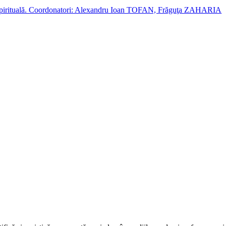
cție spirituală. Coordonatori: Alexandru Ioan TOFAN, Frăguţa ZAHARIA