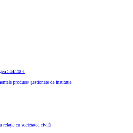
egea 544/2001
entele produse/ gestionate de instituție
relația cu societatea civilă