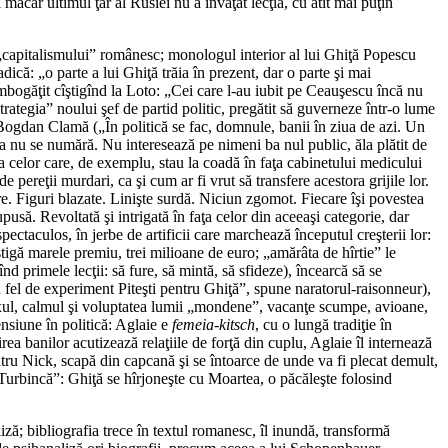
ăcar ultimul ţar al Rusiei nu a învăţat lecţia, cu atît mai puţin
l „capitalismului” românesc; monologul interior al lui Ghiţă Popescu
dică: „o parte a lui Ghiţă trăia în prezent, dar o parte şi mai
îmbogăţit cîştigînd la Loto: „Cei care l-au iubit pe Ceauşescu încă nu
strategia” noului şef de partid politic, pregătit să guverneze într-o lume
 Bogdan Clamă („În politică se fac, domnule, banii în ziua de azi. Un
a nu se numără. Nu interesează pe nimeni ba nul public, ăla plătit de
a celor care, de exemplu, stau la coadă în faţa cabinetului medicului
 pereţii murdari, ca şi cum ar fi vrut să transfere acestora grijile lor.
are. Figuri blazate. Linişte surdă. Niciun zgomot. Fiecare îşi povestea
pusă. Revoltată şi intrigată în faţa celor din aceeaşi categorie, dar
ectaculos, în jerbe de artificii care marchează începutul creşterii lor:
cîştigă marele premiu, trei milioane de euro; „amărâta de hîrtie” le
tînd primele lecţii: să fure, să mintă, să sfideze), încearcă să se
 un fel de experiment Piteşti pentru Ghiţă”, spune naratorul-raisonneur),
 luxul, calmul şi voluptatea lumii „mondene”, vacanţe scumpe, avioane,
ensiune în politică: Aglaie e
femeia-kitsch
, cu o lungă tradiţie în
enirea banilor acutizează relaţiile de forţă din cuplu, Aglaie îl internează
iatru Nick, scapă din capcană şi se întoarce de unde va fi plecat demult,
 Turbincă”: Ghiţă se hîrjoneşte cu Moartea, o păcăleşte folosind
aliză; bibliografia trece în textul romanesc, îl inundă, transformă