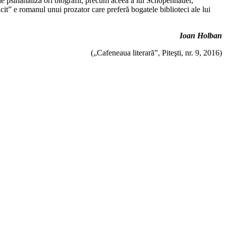
dii de psihanaliză ori biografii, precum aceea a lui Schopenhauer,
ricit” e romanul unui prozator care preferă bogatele biblioteci ale lui
Ioan Holban
(„Cafeneaua literară”, Piteşti, nr. 9, 2016)