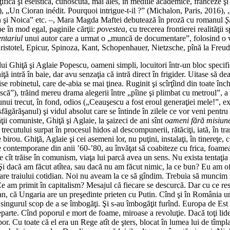
ţifică şi eseistică, cunoscută, mai ales, în mediile academice, franceze ş
 „Un Cioran inédit. Pourquoi intrigue-t-il ?” (Michalon, Paris, 2016), „
n şi Noica” etc. –, Mara Magda Maftei debutează în proză cu romanul
Ş
pe în mod egal, paginile cărţii:
povestea
, cu trecerea frontierei realităţii
ntariul
unui autor care a urmat o „muncă de documentare”, folosind o vas
aton, Aristotel, Epicur, Spinoza, Kant, Schopenhauer, Nietzsche, pînă la Fr
 Ghiţă şi Aglaie Popescu, oameni simpli, locuitori într-un bloc specific 
iţă intră în baie, dar avu senzaţia că intră direct în frigider. Uitase să
e robinetul, care de-abia se mai ţinea. Ruginit şi scîrţîind din toate înch
că”), trăind mereu drama alegerii între „pîine şi plimbat cu metroul”, a li
a unui trecut, în fond, odios („Ceauşescu a fost eroul generaţiei mele!”, 
gărăşanul) şi vidul absolut care se întinde în zilele ce vor veni pentru
ţii comuniste, Ghiţă şi Aglaie, la şaizeci de ani sînt
oameni fără misiun
recutului surpat în procesul hidos al descompunerii, rătăciţi, iată, în tra
birou. Ghiţă, Aglaie şi cei asemeni lor, nu puţini, instalaţi, în tinereţe, c
re contemporane din anii ’60-’80, au învăţat să coabiteze cu frica, foamea,
me cît trăise în comunism, viaţa lui parcă avea un sens. Nu exista tentaţia
fel. Şi dacă am făcut atîtea, sau dacă nu am făcut nimic, la ce bun? Eu am 
esare traiului cotidian. Noi nu aveam la ce să gîndim. Trebuia să muncim
 Ce am primit în capitalism? Mesajul că fiecare se descurcă. Dar cu ce r
n, că Ungaria are un preşedinte prieten cu Putin. Cînd şi în România unu
u singurul scop de a se îmbogăţi. Şi s-au îmbogăţit furînd. Europa de Est 
parte. Cînd poporul e mort de foame, miroase a revoluţie. Dacă toţi lider
r. Cu toate că el era un Rege atît de şters, blocat în lumea lui de tîmpla