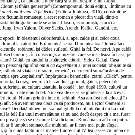
i româneşti, ca autoare a unor cărţi şi studii despre Emil Cioran
Cioran şi tînăra generaţie” (Contemporanul, două ediţii), „Întîlnire cu
i dacă omul vrea să fie fericit
(Editura Junimea, 2016), construit pe
 spre ficţiunile romaneşti („acest roman a plecat din viaţă, dintr-o
tă bibliografie unde se adună filosofi, economişti, istorici ai
eud, Jung, Irvin Yalom, Oliver Sacks, Arendt, Kafka, Gandhi, etc.
epocii, în blestemul caloriferului, al apei calde şi al celor două
 dea drumul la calori fer. E duminică seara. Duminica toată lumea face
eieturile, robinetul îşi dădea sufletul. Ghiţă la fel. De nervi. Apa caldă
psei banilor şi, în consecinţă, a mizeriei care se instalează în casă, pe
exclamă Ghiţă, cu gîndul la „măreţele ctitorii” Sidex Galaţi, Casa
 un personaj figurînd
omul ca experiment
al unei societăţi obişnuite să-
e
, trăindu-şi viaţa ca o ratare perpetuă, cu creierul supraîncărcat de
nziţia spre „capitalism”, împărţindu-i beneficiile, ziarul „Click”, pentru
u for ţa, la oraş, pentru că li s-au luat „porcul, găina, petecul de
 suferinţa, au cultura „statului la coadă”, iar, după 1990, cultivă un
 noului. Toate erau la fel. Nu avea de ce să se gîndească la altceva,
oferit totul. Nu am primit nimic în schimb. Aşa am fost noi educaţi în
 şi atît. Să avem mintea clară ca să producem, nu Lector Oameni ai
esurse? Deodată nimeni nu s-a mai gîndit la noi, nimănui nu i-a mai
l la fel? Eu unul m-am săturat să nu aud decît despre cît a mai furat
nu prea ştie să se descurce fără dictatură. România cu atît mai puţin.
ii ar fi umplut stomacurile mulţimii, ar fi curs mai puţin sînge.
r, şi în ciuda faptului că marele Ludovic al IV-lea lăsase cu limbă de