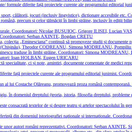
ormate/ formule diferite față proiectele curente ale programului editori
sport, călătorii, jocuri (inclusiv lingvistice), dicţionare accesibile
mba română, precum şi celor tălmăciţi în limbi străine, inclusiv în edi
i culturale. Coordonatori: Nicolae BUSUIOC, Grigore ILISEI, Lucian V
erare. Coordonatori: Șerban AXINTE, Bogdan CREŢU
ea, colecția „Eminesciana” continuă să promoveze studii și documente pri
i CIMPOI (Chișinău), Theodor CODREANU, Simona MODREANU, Pomp
 Eminescu traduse în limbi străine. Coordonatori: Simona MODREANU
oordonatori: Ioan HOLBAN, Eugen URICARU
ictă specialitate, ci și note, amintiri, documente comentate de medici 
mule diferite față proiectele curente ale programului editorial junimi
 roman al lui Costache Olăreanu, promovează proza română contempor
tigiu, în domeniul dreptului (teoria, istoria, filosofia dreptului, problem
 este consacrată textelor de și despre teatru și artelor spectacolului 
referință din domeniul istoriografiei naţionale şi internaţionale. C
tive, ale unor autori români reprezentativi. Coordonatori: Șerban AX
menologia artei, precum și monografii, albume etc., din sfera artelor în g