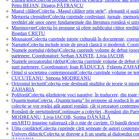
Petru BEJAN, Dragoș PĂTRAȘCU
Magul călător
Colecția „Magul călător prin stele”, elegantă și su
Memoria clepsidrei
Colecţia cuprinde confesiuni, jurnale, memorial
reeditări ale unor opere fundamentale din literatura română 
Mnemosyne
Colecția își propune să ofere publicului cititor re
Bogdan CREȚU
Mousaion
Colecţia cuprinde istorie culturală în documente, cor
Narratio
Colecţia include texte de proză clasică și modernă
Numele poetului (debut)
Colecţia cuprinde volume de debut (poezie)
partenere. Coordonatori: Șerban AXINTE, Livia IACOB
Numele prozatorului (debut)
Colecţia cuprinde volume de debut (pro
sunt partenere. Coordonatori: Ioan RĂDUCEA, Frăguța ZAH
Omul şi societatea contemporană
Colecția cuprinde volume pe teme
CUCUTEANU, Simona MODREANU
Orizontul lecturii
Colecția este destinată studiilor de teorie și i
ZAHARIA
Polifonii
Colecția găzduiește voci narative, în traducere, din 
Quanticipaţia
Colecța „Quanticipația” își propune să readucă în atenți
colecție se vor regăsi atât autori români, cât și prozatori cont
Românii de pretutindeni
Continuare a colecției „Românii din Paris
MODREANU, Livia IACOB, Sorina DĂNĂILĂ
smART
O imagine valorează cât o mie de cuvinte. O bandă des
Ulița copilăriei
Colecţia cuprinde cărţi semnate de autori contem
Univers didactic
Colecția se dorește a fi un spațiu al dialogului 