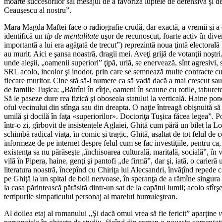
moarte succesorilor săi mesajul de a favoriza luptele de defensivă şi d
Ceauşescu al nostru”.
Mara Magda Maftei face o radiografie crudă, dar exactă, a vremii şi a o
identifică un
tip de mentalitate
uşor de recunoscut, foarte activ în diver
importantă a lui era agăţată de trecut”) reprezintă noua ţintă electoral
au murit. Aici e şansa noastră, dragii mei. Aveţi grijă de votanţii noştri
unde aleşii, „oamenii superiori” ţipă, urlă, se enervează, sînt agresiv
SRL acolo, incolor şi inodor, prin care se semnează multe contracte cu
fiecare muritor. Cine stă să-l numere ca să vadă dacă a mai crescut sau
de familie Tuşica: „Bătrîni în cîrje, oameni în scaune cu rotile, taburete
Să le paseze dure rea fizică şi oboseala statului la verticală. Haine po
oful vecinului din stînga sau din dreapta. O naţie întreagă obişnuită să 
umilă şi docilă în faţa «superiorilor». Doctoriţa Tuşica făcea legea”. P
într-o zi, gîrbovit de insistenţele Aglaiei, Ghiţă cum pără un bilet la L
schimbă radical viaţa, în comic şi tragic, Ghiţă, asaltat de tot felul de co
informeze de pe internet despre felul cum se fac investiţiile, pentru ca, 
existenţa sa nu părăseşte „închisoarea culturală, maritală, socială”, î
vilă în Pipera, haine, genţi şi pantofi „de firmă”, dar şi, iată, o cari
literatura noastră, începînd cu Chiriţa lui Alecsandri, învăţînd repede
pe Ghiţă la un spital de boli nervoase, în speranţa de a rămîne singura 
la casa părintească părăsită dintr-un sat de la capătul lumii; acolo sf
tertipurile simpaticului personaj al marelui humuleştean.
Al doilea etaj al romanului „Şi dacă omul vrea să fie fericit” aparţine
v