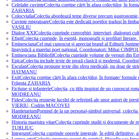
Celelalte cuvinte
Colecția conține cărți în afara colecțiilor, în f
ZAHARIA
Colocvialia
Colecţia abordează teme diverse precum gastronomie, 
Cuvinte migratoare
Colecţia este dedicată poeţilor traduşi în li
VASILIU
Dialog XXI
Colecţia cuprinde convorbiri, interviuri, dialogur
Efigii
Colecţia cuprinde, în esență, monografii și profiluri lit
Eminesciana
Cel mai cunoscut și apreciat brand al Editurii Junim
lingvistică a marelui poet național. Coordonatori: Miha
Eminesciana Bibliofil
Colecția cuprinde volume de versuri din
Epica
Colecţia include texte de proză clasică și modernă. C
Esculap
Colecția propune texte din sfera medicală, nu doar de str
HATMANU
Exit
Colecția conține cărți în afara colecțiilor, în formate/ for
Frăguţa ZAHARIA
Ficţiune şi infanterie
Colecția, cu titlu inspirat de un cunoscut
MODREANU
Fides
Colecția reunește lucrări de referință ale unor autori de pres
VIERIU, Codrin MACOVEI
Hamletarium
Pornind de la un personaj-simbol universal, colecția
MODREANU
Historia magistra vitae
Colecția cuprinde studii și documente de 
TURLIUC
Integrum
Colecția cuprinde operele integrale, în ediții defini
Lumea artei
Colecția propune eseuri de estetică, filosofie sau feno