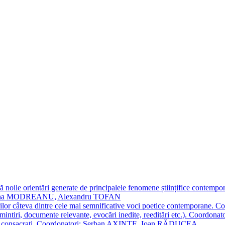
 noile orientări generate de principalele fenomene științifice contempora
Simona MODREANU, Alexandru TOFAN
titorilor câteva dintre cele mai semnificative voci poetice contempor
i (amintiri, documente relevante, evocări inedite, reeditări etc.). Co
poeți consacraţi. Coordonatori: Șerban AXINTE, Ioan RĂDUCEA