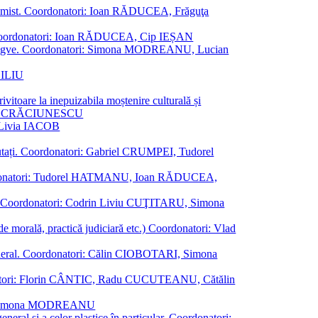
al junimist. Coordonatori: Ioan RĂDUCEA, Frăguţa
 etc. Coordonatori: Ioan RĂDUCEA, Cip IEȘAN
ţii bilingve. Coordonatori: Simona MODREANU, Lucian
ASILIU
vitoare la inepuizabila moștenire culturală și
iliu CRĂCIUNESCU
, Livia IACOB
reputați. Coordonatori: Gabriel CRUMPEI, Tudorel
st. Coordonatori: Tudorel HATMANU, Ioan RĂDUCEA,
ană. Coordonatori: Codrin Liviu CUŢITARU, Simona
e de morală, practică judiciară etc.) Coordonatori: Vlad
în general. Coordonatori: Călin CIOBOTARI, Simona
oordonatori: Florin CÂNTIC, Radu CUCUTEANU, Cătălin
INTE, Simona MODREANU
eneral și a celor plastice în particular. Coordonatori: