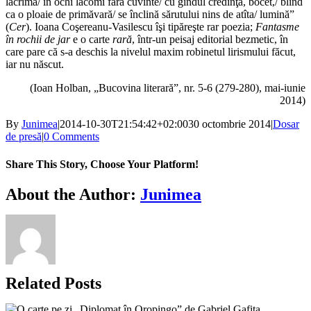
lacrimă/ în ochi lacomi fără cuvinte/ cu gîndul credinţă, bocet,/ blînd
ca o ploaie de primăvară/ se înclină sărutului nins de atîta/ lumină”
(
Cer
). Ioana Coşereanu-Vasilescu îşi tipăreşte rar poezia;
Fantasme
în rochii de jar
e o carte
rară
, într-un peisaj editorial bezmetic, în
care pare că s-a deschis la nivelul maxim robinetul lirismului făcut,
iar nu născut.
(Ioan Holban, „Bucovina literară”, nr. 5-6 (279-280), mai-iunie
2014)
By
Junimea
|
2014-10-30T21:54:42+02:00
30 octombrie 2014
|
Dosar
de presă
|
0 Comments
Share This Story, Choose Your Platform!
Facebook
X
Bluesky
Reddit
LinkedIn
WhatsApp
Telegram
Tumblr
Xing
Email
Copy
About the Author:
Junimea
Link
Related Posts