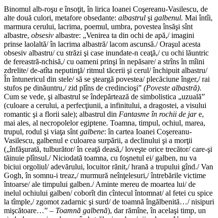
Binomul alb-roşu e însoţit, în lirica Ioanei Coşereanu-Vasilescu, de
alte două culori, metafore obsedante:
albastrul
şi
galbenul.
Mai întîi,
marmura cerului, lacrima, poemul, umbra, povestea însăşi sînt
albastre,
obsesiv
albastre: „Venirea ta din ochi de apă,/ imagini
prinse laolaltă/ în lacrima albastră/ lacom ascunsă./ Oraşul acesta
obsesiv albastru/ cu străzi şi case inundate-n ceaţă,/ cu ochi lăuntric
de fereastră-nchisă,/ cu oameni prinşi în nepăsare/ a strîns în mîini
zdrelite/ de-atîta neputinţă/ ritmul tăcerii şi cerul/ închipuit albastru/
În întunericul din stele/ să se şteargă povestea/ plecăciune înger,/ rai
stufos pe dinăuntru,/ zid plîns de credincioşi”
(Poveste albastră)
.
Cum se vede, şi albastrul se îndepărtează de simbolistica „uzuală”
(culoare a cerului, a perfecţiunii, a infinitului, a dragostei, a visului
romantic şi a florii sale); albastrul din
Fantasme în rochii de jar
e,
mai ales, al necropolelor egiptene. Toamna, timpul, ochiul, marea,
trupul, rodul şi viaţa sînt
galbene
: în cartea Ioanei Coşereanu-
Vasilescu, galbenul e culoarea surpării, a declinului şi a morţii
(„înfăşurată, tulburător/ în ceaţă deasă,/ loveşte orice trecător/ care-şi
tăinuie plînsul./ Niciodată toamna, cu foşnetul ei/ galben, nu va
biciui orgoliul/ adevărului, locuitor rănit,/ hrană a trupului gînd./ Van
Gogh, în somnu-i treaz,/ murmură neînţelesuri,/ întrebările victime
întoarse/ ale timpului galben./ Aminte mereu de moartea lui/ de
inelul ochiului galben/ coborît din cîntecul întomnat/ al fetei cu spice
la tîmple,/ zgomot zadarnic şi surd/ de toamnă îngălbenită…/ nisipuri
mişcătoare…” –
Toamnă galbenă
), dar rămîne, în acelaşi timp, un