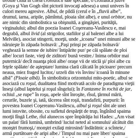
trebuie citită în cheia
cromaticii
sale speciale; o cromatică
fauve
(Goya şi Van Gogh sînt pictorii invocaţi adesea) a unui univers în
culori mereu agresive.
Albul
, de pildă (cerul e în „fluvii albe”,
drumul, iarna, aripile, pămîntul, ploaia sînt albe), e unul
orbitor
, nu
are nimic din simbolistica sa obişnuită, a gingăşiei, purităţii,
virginalului; albul din poezia Ioanei Coşereanu-Vasilescu e, mai
degrabă, albul
livid
(al strigoilor, stafiilor şi al balenei albe a lui
Melville), asociat stingerii, morţii, unde „icoana” unei minuni albe se
năruieşte în zăpada bolnavă: „Paşi prinşi pe zăpada bolnavă/
veghează la semne de iubire/ întipărite pur/ pe căi spălate de ploi
albe/ locuri faste, vieţi de ziditori/ bună vestire./ Inima orbilor mai
puternică/ decît nuanţa ploii albe/ oraşe vii de sticlă şi/ ploi albe cu
feţele spălate/ de aşteptare/ lumina clară călcată în picioare/ precum
neaua, miez fraged lucitor,/ urzeli din vis învins/ icoană în minune
albă”
(Ploaie
albă)
. În simbolistica orizontului mito-poetic, albul se
asociază cu
roşul
, dualitatea fiind motivată acolo de paradigma vieţii
înseşi (albul laptelui şi roşul sîngelui); în
Fantasme în rochii de jar
,
ochiul „se rupe” în roşu, apele sînt înroşite, rîsul, ţărmul mării,
cerurile, buzele şi, iată, tăcerea sînt roşii, trandafirii, purpurii: în
povestea Ioanei Coşereanu-Vasilescu,
albul
şi
roşul
sînt ale unei
lumi istovite, obosite, cu sufletul despărţit de trup, îngînînd spaima
morţii lîngă Lethe, rîul alunecos spre împărăţia lui Hades: „Am visat
un palat/ fără lumină, umbrind/ luciul neted al somnului/ alcătuit din
monştri frumoşi,/ monştri exilaţi mirosind/ îndărătnic a scînteie,/
armă purtătoare de aripi albe./ Timpul nu mai pare liber/ spaima