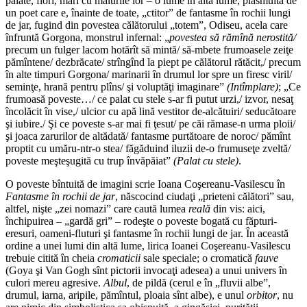
palate, flori, mări cu malurile lor – o lume în altă lume, plăsmuită de
un poet care e, înainte de toate, „ctitor” de fantasme în rochii lungi
de jar, fugind din povestea călătorului „totem”, Odiseu, acela care
înfruntă Gorgona, monstrul infernal: „
povestea să rămînă nerostită/
precum un fulger lacom hotărît să mintă/ să-mbete frumoasele zeiţe
pămîntene/ dezbrăcate/ strîngînd la piept pe călătorul rătăcit,/ precum
în alte timpuri Gorgona/ marinarii în drumul lor spre un firesc viril/
seminţe, hrană pentru plîns/ şi voluptăţi imaginare”
(Intîmplare)
; „Ce
frumoasă poveste…/ ce palat cu stele s-ar fi putut urzi,/ izvor, nesaţ
încolăcit în vise,/ ulcior cu apă lină vestitor de-alcătuiri/ seducătoare
şi iubire./ Şi ce poveste s-ar mai fi ţesut/ pe căi rămase-n urma ploii/
şi joaca zarurilor de altădată/ fantasme purtătoare de noroc/ pămînt
proptit cu umăru-ntr-o stea/ făgăduind iluzii de-o frumuseţe zveltă/
poveste meşteşugită cu trup învăpăiat”
(Palat cu stele)
.
O poveste bîntuită de imagini scrie Ioana Coşereanu-Vasilescu în
Fantasme în rochii de jar
, născocind ciudaţi „prieteni călători” sau,
altfel, nişte „zei nomazi” care caută lumea
reală
din vis: aici,
închipuirea – „gardă gri” – rodeşte o poveste bogată cu făpturi-
eresuri, oameni-fluturi şi fantasme în rochii lungi de jar. În această
ordine a unei lumi din altă lume, lirica Ioanei Coşereanu-Vasilescu
trebuie citită în cheia
cromaticii
sale speciale; o cromatică
fauve
(Goya şi Van Gogh sînt pictorii invocaţi adesea) a unui univers în
culori mereu agresive.
Albul
, de pildă (cerul e în „fluvii albe”,
drumul, iarna, aripile, pămîntul, ploaia sînt albe), e unul
orbitor
, nu