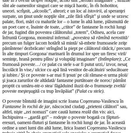
sale în
Poveste despre
noapte,
acolo sînt „serbări imaginare”, străzile
sînt ale oamenilor singuri care se mişcă haotic, în rîs hohotitor,
uneori. scrîşnit, „alcoolic”, alteori; e un loc al
istovirii
, al speranţei
surpate, un ţinut unde nopţile sînt „zile fără sfîrşit” şi unde se urzesc
palate, flori, mări cu malurile lor – o lume în altă lume, plăsmuită de
un poet care e, înainte de toate, „ctitor” de fantasme în rochii lungi
de jar, fugind din povestea călătorului „totem”, Odiseu, acela care
înfruntă Gorgona, monstrul infernal: „
povestea să rămînă nerostită/
precum un fulger lacom hotărît să mintă/ să-mbete frumoasele zeiţe
pămîntene/ dezbrăcate/ strîngînd la piept pe călătorul rătăcit,/ precum
în alte timpuri Gorgona/ marinarii în drumul lor spre un firesc viril/
seminţe, hrană pentru plîns/ şi voluptăţi imaginare”
(Intîmplare)
; „Ce
frumoasă poveste…/ ce palat cu stele s-ar fi putut urzi,/ izvor, nesaţ
încolăcit în vise,/ ulcior cu apă lină vestitor de-alcătuiri/ seducătoare
şi iubire./ Şi ce poveste s-ar mai fi ţesut/ pe căi rămase-n urma ploii/
şi joaca zarurilor de altădată/ fantasme purtătoare de noroc/ pămînt
proptit cu umăru-ntr-o stea/ făgăduind iluzii de-o frumuseţe zveltă/
poveste meşteşugită cu trup învăpăiat”
(Palat cu stele)
.
O poveste bîntuită de imagini scrie Ioana Coşereanu-Vasilescu în
Fantasme în rochii de jar
, născocind ciudaţi „prieteni călători” sau,
altfel, nişte „zei nomazi” care caută lumea
reală
din vis: aici,
închipuirea – „gardă gri” – rodeşte o poveste bogată cu făpturi-
eresuri, oameni-fluturi şi fantasme în rochii lungi de jar. În această
ordine a unei lumi din altă lume, lirica Ioanei Coşereanu-Vasilescu