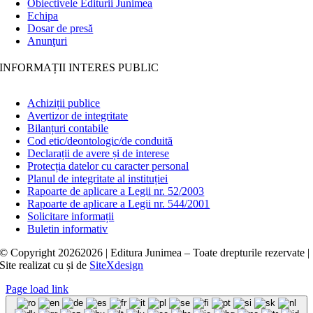
Obiectivele Editurii Junimea
Echipa
Dosar de presă
Anunţuri
INFORMAȚII INTERES PUBLIC
Achiziții publice
Avertizor de integritate
Bilanțuri contabile
Cod etic/deontologic/de conduită
Declarații de avere și de interese
Protecția datelor cu caracter personal
Planul de integritate al instituției
Rapoarte de aplicare a Legii nr. 52/2003
Rapoarte de aplicare a Legii nr. 544/2001
Solicitare informații
Buletin informativ
© Copyright
20262026 | Editura Junimea – Toate drepturile rezervate |
Site realizat cu
și
de
SiteXdesign
Page load link