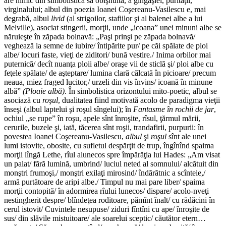
are nimic din simbolistica sa obişnuită, a gingăşiei, purităţii,
virginalului; albul din poezia Ioanei Coşereanu-Vasilescu e, mai
degrabă, albul
livid
(al strigoilor, stafiilor şi al balenei albe a lui
Melville), asociat stingerii, morţii, unde „icoana” unei minuni albe se
năruieşte în zăpada bolnavă: „Paşi prinşi pe zăpada bolnavă/
veghează la semne de iubire/ întipărite pur/ pe căi spălate de ploi
albe/ locuri faste, vieţi de ziditori/ bună vestire./ Inima orbilor mai
puternică/ decît nuanţa ploii albe/ oraşe vii de sticlă şi/ ploi albe cu
feţele spălate/ de aşteptare/ lumina clară călcată în picioare/ precum
neaua, miez fraged lucitor,/ urzeli din vis învins/ icoană în minune
albă”
(Ploaie
albă)
. În simbolistica orizontului mito-poetic, albul se
asociază cu
roşul
, dualitatea fiind motivată acolo de paradigma vieţii
înseşi (albul laptelui şi roşul sîngelui); în
Fantasme în rochii de jar
,
ochiul „se rupe” în roşu, apele sînt înroşite, rîsul, ţărmul mării,
cerurile, buzele şi, iată, tăcerea sînt roşii, trandafirii, purpurii: în
povestea Ioanei Coşereanu-Vasilescu,
albul
şi
roşul
sînt ale unei
lumi istovite, obosite, cu sufletul despărţit de trup, îngînînd spaima
morţii lîngă Lethe, rîul alunecos spre împărăţia lui Hades: „Am visat
un palat/ fără lumină, umbrind/ luciul neted al somnului/ alcătuit din
monştri frumoşi,/ monştri exilaţi mirosind/ îndărătnic a scînteie,/
armă purtătoare de aripi albe./ Timpul nu mai pare liber/ spaima
morţii contopită/ în adormirea rîului lunecos/ dispare/ acolo-nveţi
nestingherit despre/ blîndeţea roditoare, pămînt înalt/ cu rădăcini în
cerul istovit/ Cuvintele nesupuse/ ziduri fîntîni cu ape/ înroşite de
sus/ din slăvile mistuitoare/ ale soarelui sceptic/ căutător etern…