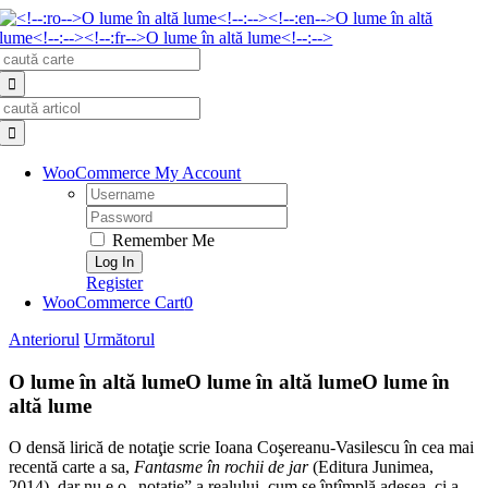
Skip
to
Search
content
for:
Search
for:
WooCommerce My Account
Username:
Password:
Remember Me
Register
WooCommerce Cart
0
Anteriorul
Următorul
O lume în altă lume
O lume în altă lume
O lume în
altă lume
O densă lirică de notaţie scrie Ioana Coşereanu-Vasilescu în cea mai
recentă carte a sa,
Fan
tasme în rochii de jar
(Editura Junimea,
2014), dar nu e o „notaţie” a realului, cum se întîmplă adesea, ci a