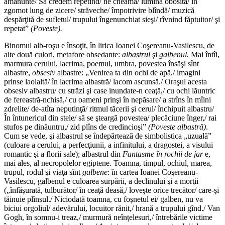
amănunte/ Să credem repetînd/ ne cheamă/ lumina obosită/ în
zgomot lung de zicere/ străveche/ împotrivire blîndă/ muzică
despărţită de sufletul/ trupului îngenunchiat sieşi/ rîvnind făptuitor/ şi
repetat”
(Poveste).
Binomul alb-roşu e însoţit, în lirica Ioanei Coşereanu-Vasilescu, de
alte două culori, metafore obsedante:
albastrul
şi
galbenul.
Mai întîi,
marmura cerului, lacrima, poemul, umbra, povestea însăşi sînt
albastre,
obsesiv
albastre: „Venirea ta din ochi de apă,/ imagini
prinse laolaltă/ în lacrima albastră/ lacom ascunsă./ Oraşul acesta
obsesiv albastru/ cu străzi şi case inundate-n ceaţă,/ cu ochi lăuntric
de fereastră-nchisă,/ cu oameni prinşi în nepăsare/ a strîns în mîini
zdrelite/ de-atîta neputinţă/ ritmul tăcerii şi cerul/ închipuit albastru/
În întunericul din stele/ să se şteargă povestea/ plecăciune înger,/ rai
stufos pe dinăuntru,/ zid plîns de credincioşi”
(Poveste albastră)
.
Cum se vede, şi albastrul se îndepărtează de simbolistica „uzuală”
(culoare a cerului, a perfecţiunii, a infinitului, a dragostei, a visului
romantic şi a florii sale); albastrul din
Fantasme în rochii de jar
e,
mai ales, al necropolelor egiptene. Toamna, timpul, ochiul, marea,
trupul, rodul şi viaţa sînt
galbene
: în cartea Ioanei Coşereanu-
Vasilescu, galbenul e culoarea surpării, a declinului şi a morţii
(„înfăşurată, tulburător/ în ceaţă deasă,/ loveşte orice trecător/ care-şi
tăinuie plînsul./ Niciodată toamna, cu foşnetul ei/ galben, nu va
biciui orgoliul/ adevărului, locuitor rănit,/ hrană a trupului gînd./ Van
Gogh, în somnu-i treaz,/ murmură neînţelesuri,/ întrebările victime