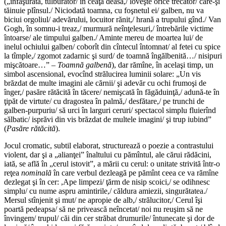
(„înfăşurată, tulburător/ în ceaţă deasă,/ loveşte orice trecător/ care-şi
tăinuie plînsul./ Niciodată toamna, cu foşnetul ei/ galben, nu va
biciui orgoliul/ adevărului, locuitor rănit,/ hrană a trupului gînd./ Van
Gogh, în somnu-i treaz,/ murmură neînţelesuri,/ întrebările victime
întoarse/ ale timpului galben./ Aminte mereu de moartea lui/ de
inelul ochiului galben/ coborît din cîntecul întomnat/ al fetei cu spice
la tîmple,/ zgomot zadarnic şi surd/ de toamnă îngălbenită…/ nisipuri
mişcătoare…” –
Toamnă galbenă
), dar rămîne, în acelaşi timp, un
simbol ascensional, evocînd strălucirea luminii solare: „Un vis
brăzdat de multe imagini ale cărnii/ şi adevăr cu ochi frumoşi de
înger,/ pasăre rătăcită în tăcere/ nemişcată în făgăduinţă,/ adună-te în
ţipăt de virtute/ cu dragostea în palmă,/ desfătare,/ pe trunchi de
galben-purpuriu/ să urci în larguri ceruri/ spectacol simplu fluierînd
sălbatic/ isprăvi din vis brăzdat de multele imagini/ şi trup iubind”
(
Pasăre rătăcită
).
Jocul cromatic, subtil elaborat, structurează o poezie a contrastului
violent, dar şi a „alianţei” înaltului cu pămîntul, ale cărui rădăcini,
iată, se află în „cerul istovit”, a mării cu cerul: o unitate strivită într-o
reţea
nominală
în care verbul dezleagă pe pămînt ceea ce va rămîne
dezlegat şi în cer: ,Ape limpezi/ ţărm de nisip scoici,/ se odihnesc
simplu/ cu nume aspru amintirile,/ căldura amiezii, singurătatea./
Mersul stînjenit şi mut/ ne apropie de alb,/ strălucitor,/ Cerul îşi
poartă pedeapsa/ să ne privească neîncetat/ noi nu reuşim să ne
învingem/ trupul/ căi din cer străbat drumurile/ întunecate şi dor de