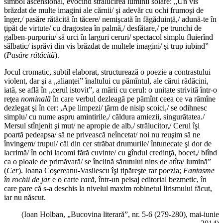
simbol ascensional, evocînd strălucirea luminii solare: „Un vis
brăzdat de multe imagini ale cărnii/ şi adevăr cu ochi frumoşi de
înger,/ pasăre rătăcită în tăcere/ nemişcată în făgăduinţă,/ adună-te în
ţipăt de virtute/ cu dragostea în palmă,/ desfătare,/ pe trunchi de
galben-purpuriu/ să urci în larguri ceruri/ spectacol simplu fluierînd
sălbatic/ isprăvi din vis brăzdat de multele imagini/ şi trup iubind”
(
Pasăre rătăcită
).
Jocul cromatic, subtil elaborat, structurează o poezie a contrastului
violent, dar şi a „alianţei” înaltului cu pămîntul, ale cărui rădăcini,
iată, se află în „cerul istovit”, a mării cu cerul: o unitate strivită într-o
reţea
nominală
în care verbul dezleagă pe pămînt ceea ce va rămîne
dezlegat şi în cer: ,Ape limpezi/ ţărm de nisip scoici,/ se odihnesc
simplu/ cu nume aspru amintirile,/ căldura amiezii, singurătatea./
Mersul stînjenit şi mut/ ne apropie de alb,/ strălucitor,/ Cerul îşi
poartă pedeapsa/ să ne privească neîncetat/ noi nu reuşim să ne
învingem/ trupul/ căi din cer străbat drumurile/ întunecate şi dor de
lacrimă/ în ochi lacomi fără cuvinte/ cu gîndul credinţă, bocet,/ blînd
ca o ploaie de primăvară/ se înclină sărutului nins de atîta/ lumină”
(
Cer
). Ioana Coşereanu-Vasilescu îşi tipăreşte rar poezia;
Fantasme
în rochii de jar
e o carte
rară
, într-un peisaj editorial bezmetic, în
care pare că s-a deschis la nivelul maxim robinetul lirismului făcut,
iar nu născut.
(Ioan Holban, „Bucovina literară”, nr. 5-6 (279-280), mai-iunie