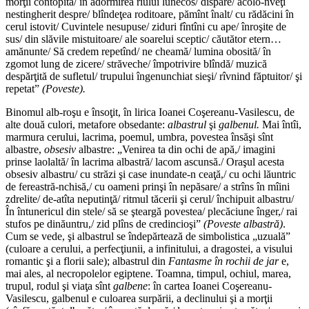
morţii contopită/ în adormirea rîului lunecos/ dispare/ acolo-nveţi
nestingherit despre/ blîndeţea roditoare, pămînt înalt/ cu rădăcini în
cerul istovit/ Cuvintele nesupuse/ ziduri fîntîni cu ape/ înroşite de
sus/ din slăvile mistuitoare/ ale soarelui sceptic/ căutător etern…
amănunte/ Să credem repetînd/ ne cheamă/ lumina obosită/ în
zgomot lung de zicere/ străveche/ împotrivire blîndă/ muzică
despărţită de sufletul/ trupului îngenunchiat sieşi/ rîvnind făptuitor/ şi
repetat”
(Poveste).
Binomul alb-roşu e însoţit, în lirica Ioanei Coşereanu-Vasilescu, de
alte două culori, metafore obsedante:
albastrul
şi
galbenul.
Mai întîi,
marmura cerului, lacrima, poemul, umbra, povestea însăşi sînt
albastre,
obsesiv
albastre: „Venirea ta din ochi de apă,/ imagini
prinse laolaltă/ în lacrima albastră/ lacom ascunsă./ Oraşul acesta
obsesiv albastru/ cu străzi şi case inundate-n ceaţă,/ cu ochi lăuntric
de fereastră-nchisă,/ cu oameni prinşi în nepăsare/ a strîns în mîini
zdrelite/ de-atîta neputinţă/ ritmul tăcerii şi cerul/ închipuit albastru/
În întunericul din stele/ să se şteargă povestea/ plecăciune înger,/ rai
stufos pe dinăuntru,/ zid plîns de credincioşi”
(Poveste albastră)
.
Cum se vede, şi albastrul se îndepărtează de simbolistica „uzuală”
(culoare a cerului, a perfecţiunii, a infinitului, a dragostei, a visului
romantic şi a florii sale); albastrul din
Fantasme în rochii de jar
e,
mai ales, al necropolelor egiptene. Toamna, timpul, ochiul, marea,
trupul, rodul şi viaţa sînt
galbene
: în cartea Ioanei Coşereanu-
Vasilescu, galbenul e culoarea surpării, a declinului şi a morţii