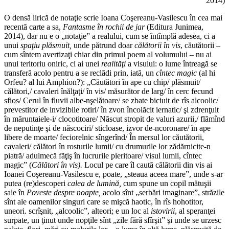
2014)
O densă lirică de notaţie scrie Ioana Coşereanu-Vasilescu în cea mai
recentă carte a sa,
Fan
tasme în rochii de jar
(Editura Junimea,
2014), dar nu e o „notaţie” a realului, cum se întîmplă adesea, ci a
unui
spaţiu plăsmuit,
unde pătrund doar
călătorii în vis
, căutătorii –
cum sîntem avertizaţi chiar din primul poem al volumului – nu ai
unui teritoriu oniric, ci ai unei
realităţi
a visului: o lume întreagă se
transferă acolo pentru a se reclădi prin, iată, un
cîntec magic
(al hi
Orfeu? al lui Amphion?): „Căutători în ape cu chip/ plăsmuit/
călători,/ cavaleri înălţaţi/ în vis/ măsurător de larg/ în cerc fecund
sfios/ Cerul în fluvii albe-nşelătoare/ se zbate biciuit de rîs alcoolic/
prevestitor de invizibile rotiri/ în zvon încolăcit iernatic/ şi zdrenţuit
în măruntaiele-i/ clocotitoare/ Născut stropit de valuri azurii,/ flămînd
de neputinţe şi de născociri/ sticloase, izvor de-ncoronare/ în ape
libere de moarte/ feciorelnic sîngerînd/ În mersul lor căutătorii,
cavaleri/ călători în rosturile lumii/ cu drumurile lor zădărnicite-n
piatră/ adulmecă făţiş în lucrurile pieritoare/ visul lumii, cîntec
magic” (
Călători în vis).
Locul pe care îl caută călătorii din vis ai
Ioanei Coşereanu-Vasilescu e, poate, „steaua aceea mare”, unde s-ar
putea (re)descoperi
calea de lumină,
cum spune un copil mătuşii
sale în
Poveste despre
noapte,
acolo sînt „serbări imaginare”, străzile
sînt ale oamenilor singuri care se mişcă haotic, în rîs hohotitor,
uneori. scrîşnit, „alcoolic”, alteori; e un loc al
istovirii
, al speranţei
surpate, un ţinut unde nopţile sînt „zile fără sfîrşit” şi unde se urzesc