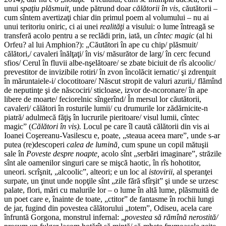
unui
spaţiu plăsmuit,
unde pătrund doar
călătorii în vis
, căutătorii –
cum sîntem avertizaţi chiar din primul poem al volumului – nu ai
unui teritoriu oniric, ci ai unei
realităţi
a visului: o lume întreagă se
transferă acolo pentru a se reclădi prin, iată, un
cîntec magic
(al hi
Orfeu? al lui Amphion?): „Căutători în ape cu chip/ plăsmuit/
călători,/ cavaleri înălţaţi/ în vis/ măsurător de larg/ în cerc fecund
sfios/ Cerul în fluvii albe-nşelătoare/ se zbate biciuit de rîs alcoolic/
prevestitor de invizibile rotiri/ în zvon încolăcit iernatic/ şi zdrenţuit
în măruntaiele-i/ clocotitoare/ Născut stropit de valuri azurii,/ flămînd
de neputinţe şi de născociri/ sticloase, izvor de-ncoronare/ în ape
libere de moarte/ feciorelnic sîngerînd/ În mersul lor căutătorii,
cavaleri/ călători în rosturile lumii/ cu drumurile lor zădărnicite-n
piatră/ adulmecă făţiş în lucrurile pieritoare/ visul lumii, cîntec
magic” (
Călători în vis).
Locul pe care îl caută călătorii din vis ai
Ioanei Coşereanu-Vasilescu e, poate, „steaua aceea mare”, unde s-ar
putea (re)descoperi
calea de lumină,
cum spune un copil mătuşii
sale în
Poveste despre
noapte,
acolo sînt „serbări imaginare”, străzile
sînt ale oamenilor singuri care se mişcă haotic, în rîs hohotitor,
uneori. scrîşnit, „alcoolic”, alteori; e un loc al
istovirii
, al speranţei
surpate, un ţinut unde nopţile sînt „zile fără sfîrşit” şi unde se urzesc
palate, flori, mări cu malurile lor – o lume în altă lume, plăsmuită de
un poet care e, înainte de toate, „ctitor” de fantasme în rochii lungi
de jar, fugind din povestea călătorului „totem”, Odiseu, acela care
înfruntă Gorgona, monstrul infernal: „
povestea să rămînă nerostită/