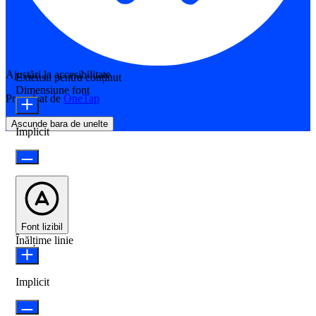
Ajustări la accesibilitate
Extensii pentru conținut
Dimensiune font
Propulsat de
OneTap
Ascunde bara de unelte
Implicit
Font lizibil
Înălțime linie
Implicit