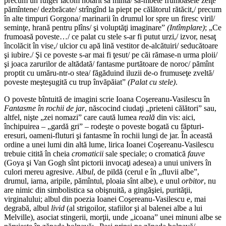
precum un fulger lacom hotărît să mintă/ să-mbete frumoasele zeiţe
pămîntene/ dezbrăcate/ strîngînd la piept pe călătorul rătăcit,/ precum
în alte timpuri Gorgona/ marinarii în drumul lor spre un firesc viril/
seminţe, hrană pentru plîns/ şi voluptăţi imaginare”
(Intîmplare)
; „Ce
frumoasă poveste…/ ce palat cu stele s-ar fi putut urzi,/ izvor, nesaţ
încolăcit în vise,/ ulcior cu apă lină vestitor de-alcătuiri/ seducătoare
şi iubire./ Şi ce poveste s-ar mai fi ţesut/ pe căi rămase-n urma ploii/
şi joaca zarurilor de altădată/ fantasme purtătoare de noroc/ pămînt
proptit cu umăru-ntr-o stea/ făgăduind iluzii de-o frumuseţe zveltă/
poveste meşteşugită cu trup învăpăiat”
(Palat cu stele)
.
O poveste bîntuită de imagini scrie Ioana Coşereanu-Vasilescu în
Fantasme în rochii de jar
, născocind ciudaţi „prieteni călători” sau,
altfel, nişte „zei nomazi” care caută lumea
reală
din vis: aici,
închipuirea – „gardă gri” – rodeşte o poveste bogată cu făpturi-
eresuri, oameni-fluturi şi fantasme în rochii lungi de jar. În această
ordine a unei lumi din altă lume, lirica Ioanei Coşereanu-Vasilescu
trebuie citită în cheia
cromaticii
sale speciale; o cromatică
fauve
(Goya şi Van Gogh sînt pictorii invocaţi adesea) a unui univers în
culori mereu agresive.
Albul
, de pildă (cerul e în „fluvii albe”,
drumul, iarna, aripile, pămîntul, ploaia sînt albe), e unul
orbitor
, nu
are nimic din simbolistica sa obişnuită, a gingăşiei, purităţii,
virginalului; albul din poezia Ioanei Coşereanu-Vasilescu e, mai
degrabă, albul
livid
(al strigoilor, stafiilor şi al balenei albe a lui
Melville), asociat stingerii, morţii, unde „icoana” unei minuni albe se