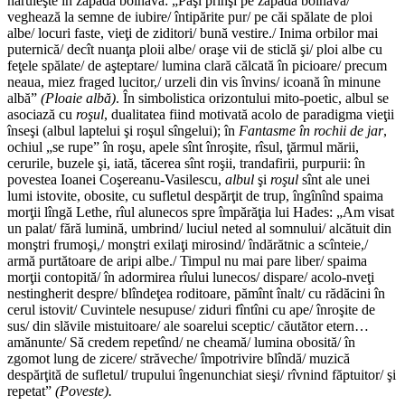
năruieşte în zăpada bolnavă: „Paşi prinşi pe zăpada bolnavă/
veghează la semne de iubire/ întipărite pur/ pe căi spălate de ploi
albe/ locuri faste, vieţi de ziditori/ bună vestire./ Inima orbilor mai
puternică/ decît nuanţa ploii albe/ oraşe vii de sticlă şi/ ploi albe cu
feţele spălate/ de aşteptare/ lumina clară călcată în picioare/ precum
neaua, miez fraged lucitor,/ urzeli din vis învins/ icoană în minune
albă”
(Ploaie
albă)
. În simbolistica orizontului mito-poetic, albul se
asociază cu
roşul
, dualitatea fiind motivată acolo de paradigma vieţii
înseşi (albul laptelui şi roşul sîngelui); în
Fantasme în rochii de jar
,
ochiul „se rupe” în roşu, apele sînt înroşite, rîsul, ţărmul mării,
cerurile, buzele şi, iată, tăcerea sînt roşii, trandafirii, purpurii: în
povestea Ioanei Coşereanu-Vasilescu,
albul
şi
roşul
sînt ale unei
lumi istovite, obosite, cu sufletul despărţit de trup, îngînînd spaima
morţii lîngă Lethe, rîul alunecos spre împărăţia lui Hades: „Am visat
un palat/ fără lumină, umbrind/ luciul neted al somnului/ alcătuit din
monştri frumoşi,/ monştri exilaţi mirosind/ îndărătnic a scînteie,/
armă purtătoare de aripi albe./ Timpul nu mai pare liber/ spaima
morţii contopită/ în adormirea rîului lunecos/ dispare/ acolo-nveţi
nestingherit despre/ blîndeţea roditoare, pămînt înalt/ cu rădăcini în
cerul istovit/ Cuvintele nesupuse/ ziduri fîntîni cu ape/ înroşite de
sus/ din slăvile mistuitoare/ ale soarelui sceptic/ căutător etern…
amănunte/ Să credem repetînd/ ne cheamă/ lumina obosită/ în
zgomot lung de zicere/ străveche/ împotrivire blîndă/ muzică
despărţită de sufletul/ trupului îngenunchiat sieşi/ rîvnind făptuitor/ şi
repetat”
(Poveste).