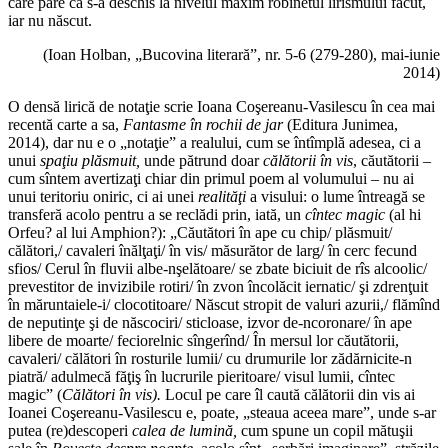
care pare că s-a deschis la nivelul maxim robinetul lirismului făcut,
iar nu născut.
(Ioan Holban, „Bucovina literară”, nr. 5-6 (279-280), mai-iunie
2014)
O densă lirică de notaţie scrie Ioana Coşereanu-Vasilescu în cea mai
recentă carte a sa,
Fan
tasme în rochii de jar
(Editura Junimea,
2014), dar nu e o „notaţie” a realului, cum se întîmplă adesea, ci a
unui
spaţiu plăsmuit,
unde pătrund doar
călătorii în vis
, căutătorii –
cum sîntem avertizaţi chiar din primul poem al volumului – nu ai
unui teritoriu oniric, ci ai unei
realităţi
a visului: o lume întreagă se
transferă acolo pentru a se reclădi prin, iată, un
cîntec magic
(al hi
Orfeu? al lui Amphion?): „Căutători în ape cu chip/ plăsmuit/
călători,/ cavaleri înălţaţi/ în vis/ măsurător de larg/ în cerc fecund
sfios/ Cerul în fluvii albe-nşelătoare/ se zbate biciuit de rîs alcoolic/
prevestitor de invizibile rotiri/ în zvon încolăcit iernatic/ şi zdrenţuit
în măruntaiele-i/ clocotitoare/ Născut stropit de valuri azurii,/ flămînd
de neputinţe şi de născociri/ sticloase, izvor de-ncoronare/ în ape
libere de moarte/ feciorelnic sîngerînd/ În mersul lor căutătorii,
cavaleri/ călători în rosturile lumii/ cu drumurile lor zădărnicite-n
piatră/ adulmecă făţiş în lucrurile pieritoare/ visul lumii, cîntec
magic” (
Călători în vis).
Locul pe care îl caută călătorii din vis ai
Ioanei Coşereanu-Vasilescu e, poate, „steaua aceea mare”, unde s-ar
putea (re)descoperi
calea de lumină,
cum spune un copil mătuşii