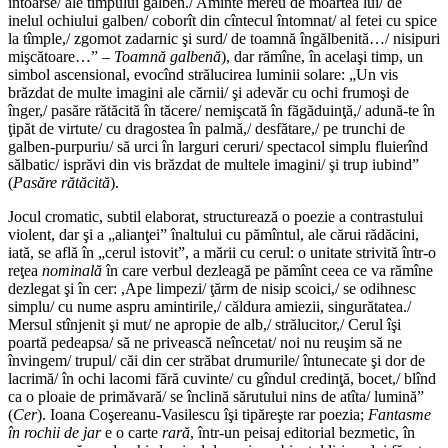
întoarse/ ale timpului galben./ Aminte mereu de moartea lui/ de
inelul ochiului galben/ coborît din cîntecul întomnat/ al fetei cu spice
la tîmple,/ zgomot zadarnic şi surd/ de toamnă îngălbenită…/ nisipuri
mişcătoare…” –
Toamnă galbenă
), dar rămîne, în acelaşi timp, un
simbol ascensional, evocînd strălucirea luminii solare: „Un vis
brăzdat de multe imagini ale cărnii/ şi adevăr cu ochi frumoşi de
înger,/ pasăre rătăcită în tăcere/ nemişcată în făgăduinţă,/ adună-te în
ţipăt de virtute/ cu dragostea în palmă,/ desfătare,/ pe trunchi de
galben-purpuriu/ să urci în larguri ceruri/ spectacol simplu fluierînd
sălbatic/ isprăvi din vis brăzdat de multele imagini/ şi trup iubind”
(
Pasăre rătăcită
).
Jocul cromatic, subtil elaborat, structurează o poezie a contrastului
violent, dar şi a „alianţei” înaltului cu pămîntul, ale cărui rădăcini,
iată, se află în „cerul istovit”, a mării cu cerul: o unitate strivită într-o
reţea
nominală
în care verbul dezleagă pe pămînt ceea ce va rămîne
dezlegat şi în cer: ,Ape limpezi/ ţărm de nisip scoici,/ se odihnesc
simplu/ cu nume aspru amintirile,/ căldura amiezii, singurătatea./
Mersul stînjenit şi mut/ ne apropie de alb,/ strălucitor,/ Cerul îşi
poartă pedeapsa/ să ne privească neîncetat/ noi nu reuşim să ne
învingem/ trupul/ căi din cer străbat drumurile/ întunecate şi dor de
lacrimă/ în ochi lacomi fără cuvinte/ cu gîndul credinţă, bocet,/ blînd
ca o ploaie de primăvară/ se înclină sărutului nins de atîta/ lumină”
(
Cer
). Ioana Coşereanu-Vasilescu îşi tipăreşte rar poezia;
Fantasme
în rochii de jar
e o carte
rară
, într-un peisaj editorial bezmetic, în