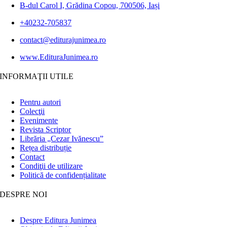
B-dul Carol I, Grădina Copou, 700506, Iași
+40232-705837
contact@editurajunimea.ro
www.EdituraJunimea.ro
INFORMAŢII UTILE
Pentru autori
Colecţii
Evenimente
Revista Scriptor
Librăria „Cezar Ivănescu”
Rețea distribuție
Contact
Condiţii de utilizare
Politică de confidențialitate
DESPRE NOI
Despre Editura Junimea