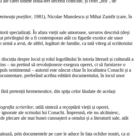
le cărei ultime două-trei decenii coincide, și celei „noi”, de
minea
ț
a poe
ț
ilor
, 1981), Nicolae Manolescu și Mihai Zamfir (care, în
orii specializați. În afara vieții sale amoroase, savuros descrisă (deși
ut privilegiul de a fi contemporan atât cu figurile exotice ale unor
rmă a avut, de altfel, legături de familie, ca tată vitreg al scriitorului
iscuția despre locul și rolul logofătului în istoria literară și culturală a
ius – nu pretind să revoluționeze exegeza operei, ci să furnizeze o
uls sentimental – autorul este născut chiar în localitatea Conachi și a
i documentare, preferând acribia editării documentului, în locul unor
ără pretenții hermeneutice, din spița celor lăudate de același
ografia scrierilor
, utilă sinteză a receptării vieții și operei,
e ignorate ale scrisului lui Conachi. Împreună, ele nu alcătuiesc,
e plecare ale mai bunei cunoașteri a omului și a literaturii sale, atât
lează, prin documentele pe care le aduce în fața ochilor noștri, ca și