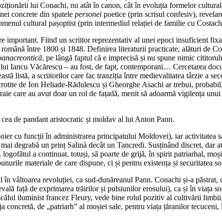
poziționării lui Conachi, nu atât în canon, cât în evoluția formelor cultura
anei concrete din spatele
personei
poetice (prin scrisul confesiv), revela
nomenul cultural pașoptist (prin intermediul relației de familie cu Costac
e important. Fiind un scriitor reprezentativ al unei epoci insuficient fixat
 română între 1800 și 1848. Definirea literaturii practicate, alături de C
oanacreontică
, pe lângă faptul că e imprecisă și nu spune nimic cititorulu
al lui Iancu Văcărescu – au fost, de fapt, contemporani… Cercetarea do
ă listă, a scriitorilor care fac tranziția între medievalitatea târzie a se
rotite de Ion Heliade-Rădulescu și Gheorghe Asachi ar trebui, probabil, r
 Straie care au avut doar un rol de fațadă, menit să adoarmă vigilența u
e cea de pandant aristocratic și moldav al lui Anton Pann.
 boier cu funcții în administrarea principatului Moldovei), iar activitate
e mai degrabă un prinț Salinà decât un Tancredi. Susținând discret, dar aten
ofătul a continuat, totuși, să poarte de grijă, în spirit patriarhal, moșii
ile materiale de care dispune, ci și pentru existența și securitatea socia
în vâltoarea revoluției, ca sud-dunăreanul Pann. Conachi și-a păstrat, c
 față de exprimarea trăirilor și pulsiunilor erosului), ca și în viața socia
l iluminist francez Fleury, vede bine rolul pozitiv al cultivării limbii, al 
a concretă, de „patriarh” al moșiei sale, pentru viața țăranilor tecuceni, 