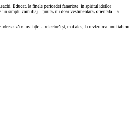
achi. Educat, la finele perioadei fanariote, în spiritul ideilor
 un simplu camuflaj – ținuta, nu doar vestimentară, orientală – a
e
adresează o invitație la relectură și, mai ales, la revizuirea unui tablou