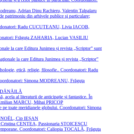
a Modreanu, Adrian Dinu Rachieru, Valentin Talpalaru
de patrimoniu din arhivele publice şi particulare;
ală. Coordonatori: Radu CUCUTEANU, Livia IACOB,
 Coordonatori: Frăguța ZAHARIA, Lucian VASILIU
ionale la care Editura Junimea și revista „Scriptor” sunt
 naţionale la care Editura Junimea și revista „Scriptor”
logie, etică, religie, filosofie.. Coordonatori: Radu
versal. Coordonatori: Simona MODREANU, Frăguţa
rina DĂNĂILĂ
 acela al literaturii de anticipație și fantastice. În
tori: Emilian MARCU, Mihai PRICOP
 de pe toate meridianele globului. Coordonatori: Simona
vier NOËL, Cip IEȘAN
natori: Cristina CENTEA, Passionaria STOICESCU
ce contemporane. Coordonatori: Caliopia TOCALĂ, Frăguţa