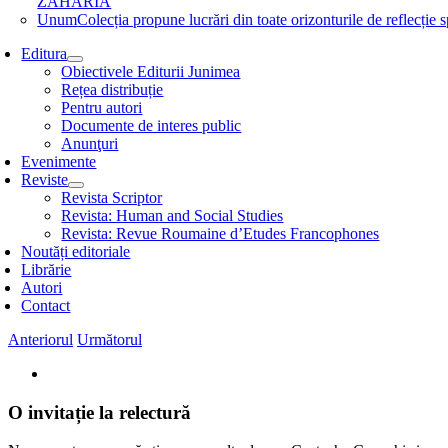
ZAHARIA
Unum
Colecția propune lucrări din toate orizonturile de refle
Editura
Obiectivele Editurii Junimea
Rețea distribuție
Pentru autori
Documente de interes public
Anunţuri
Evenimente
Reviste
Revista Scriptor
Revista: Human and Social Studies
Revista: Revue Roumaine d’Etudes Francophones
Noutăți editoriale
Librărie
Autori
Contact
Anteriorul
Următorul
View
Larger
Image
O invitație la relectură