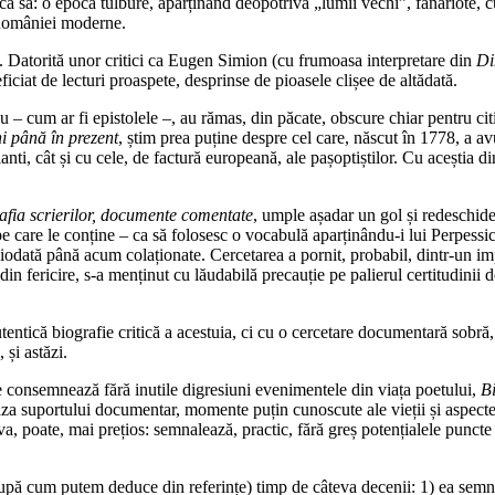
sa: o epocă tulbure, aparținând deopotrivă „lumii vechi”, fanariote, cu a
 României moderne.
. Datorită unor critici ca Eugen Simion (cu frumoasa interpretare din
Di
eficiat de lecturi proaspete, desprinse de pioasele clișee de altădată.
 – cum ar fi epistolele –, au rămas, din păcate, obscure chiar pentru citit
ni până în prezent
, știm prea puține despre cel care, născut în 1778, a av
, cât și cu cele, de factură europeană, ale pașoptiștilor. Cu aceștia din u
afia scrierilor, documente comentate
, umple așadar un gol și redeschide d
e care le conține – ca să folosesc o vocabulă aparținându-i lui Perpessic
iodată până acum colaționate. Cercetarea a pornit, probabil, dintr-un imp
, din fericire, s-a menținut cu lăudabilă precauție pe palierul certitudini
tică biografie critică a acestuia, ci cu o cercetare documentară sobră, f
, și astăzi.
e consemnează fără inutile digresiuni evenimentele din viața poetului,
Bi
e baza suportului documentar, momente puțin cunoscute ale vieții și aspect
, poate, mai prețios: semnalează, practic, fără greș potențialele puncte d
după cum putem deduce din referințe) timp de câteva decenii: 1) ea semna