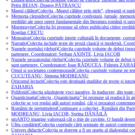
Petru BEJAN, Dragoș PĂTRAȘCU
Magul călător
Colecția „Magul călător prin stele”, elegantă și su
Memoria clepsidrei
Colecţia cuprinde confesiuni, jurnale, memorial
reeditări ale unor opere fundamentale din literatura română 
Mnemosyne
Colecția își propune să ofere publicului cititor re
Bogdan CREȚU
Mousaion
Colecţia cuprinde istorie culturală în documente, cor
Narratio
Colecţia include texte de proză clasică și modernă
Numele poetului (debut)
Colecţia cuprinde volume de debut (poezie)
partenere. Coordonatori: Șerban AXINTE, Livia IACOB
Numele prozatorului (debut)
Colecţia cuprinde volume de debut (pro
sunt partenere. Coordonatori: Ioan RĂDUCEA, Frăguța ZAH
Omul şi societatea contemporană
Colecția cuprinde volume pe teme
CUCUTEANU, Simona MODREANU
Orizontul lecturii
Colecția este destinată studiilor de teorie și i
ZAHARIA
Polifonii
Colecția găzduiește voci narative, în traducere, din 
Quanticipaţia
Colecța „Quanticipația” își propune să readucă în atenți
colecție se vor regăsi atât autori români, cât și prozatori cont
Românii de pretutindeni
Continuare a colecției „Românii din Paris
MODREANU, Livia IACOB, Sorina DĂNĂILĂ
smART
O imagine valorează cât o mie de cuvinte. O bandă des
Ulița copilăriei
Colecţia cuprinde cărţi semnate de autori contem
Univers didactic
Colecția se dorește a fi un spațiu al dialogului 