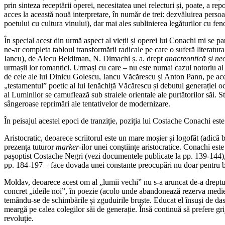
prin sinteza receptării operei, necesitatea unei relecturi și, poate, a re
acces la această nouă interpretare, în număr de trei: dezvăluirea perso
poetului cu cultura vinului), dar mai ales sublinierea legăturilor cu fe
În special acest din urmă aspect al vieții și operei lui Conachi mi se par
ne-ar completa tabloul transformării radicale pe care o suferă literatura
Iancu), de Alecu Beldiman, N. Dimachi ș. a. drept
anacreontică
ș
i ne
urmașii lor romantici. Urmași cu care – nu este numai cazul notoriu 
de cele ale lui Dinicu Golescu, Iancu Văcărescu și Anton Pann, pe aceast
„testamentul” poetic al lui Ienăchiță Văcărescu și debutul generației oc
al Luminilor se camuflează sub straiele orientale ale purtătorilor săi.
sângeroase reprimări ale tentativelor de modernizare.
În peisajul acestei epoci de tranziție, poziția lui Costache Conachi est
Aristocratic, deoarece scriitorul este un mare moșier și logofăt (adică
prezența tuturor
marker
-ilor unei conștiințe aristocratice. Conachi est
pașoptist Costache Negri (vezi documentele publicate la pp. 139-144), log
pp. 184-197 – face dovada unei constante preocupări nu doar pentru bunur
Moldav, deoarece acest om al „lumii vechi” nu s-a aruncat de-a dreptul 
concret „ideile noi”, în poezie (acolo unde abandonează rezerva medievală
temându-se de schimbările și zguduirile bruște. Educat el însuși de dascălu
meargă pe calea colegilor săi de generație. Însă continuă să prefere grij
revoluție.