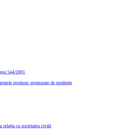
egea 544/2001
entele produse/ gestionate de instituție
relația cu societatea civilă