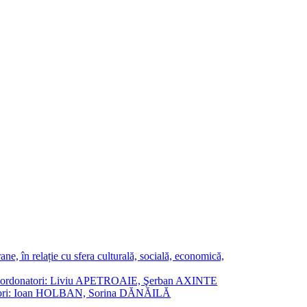
ne, în relație cu sfera culturală, socială, economică,
ane. Coordonatori: Liviu APETROAIE, Şerban AXINTE
ordonatori: Ioan HOLBAN, Sorina DĂNĂILĂ