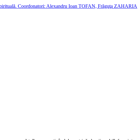
cție spirituală. Coordonatori: Alexandru Ioan TOFAN, Frăguţa ZAHARIA