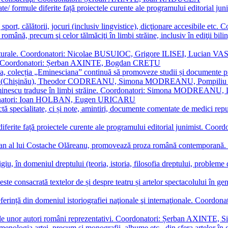
ormate/ formule diferite față proiectele curente ale programului editori
sport, călătorii, jocuri (inclusiv lingvistice), dicţionare accesibile
mba română, precum şi celor tălmăciţi în limbi străine, inclusiv în edi
i culturale. Coordonatori: Nicolae BUSUIOC, Grigore ILISEI, Lucian V
erare. Coordonatori: Șerban AXINTE, Bogdan CREŢU
ea, colecția „Eminesciana” continuă să promoveze studii și documente pri
i CIMPOI (Chișinău), Theodor CODREANU, Simona MODREANU, Pomp
 Eminescu traduse în limbi străine. Coordonatori: Simona MODREANU
oordonatori: Ioan HOLBAN, Eugen URICARU
ictă specialitate, ci și note, amintiri, documente comentate de medici 
mule diferite față proiectele curente ale programului editorial junimi
 roman al lui Costache Olăreanu, promovează proza română contempor
tigiu, în domeniul dreptului (teoria, istoria, filosofia dreptului, problem
 este consacrată textelor de și despre teatru și artelor spectacolului 
referință din domeniul istoriografiei naţionale şi internaţionale. C
tive, ale unor autori români reprezentativi. Coordonatori: Șerban AX
menologia artei, precum și monografii, albume etc., din sfera artelor în g