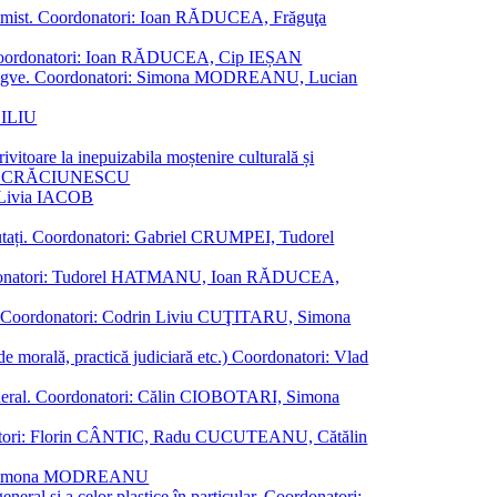
al junimist. Coordonatori: Ioan RĂDUCEA, Frăguţa
 etc. Coordonatori: Ioan RĂDUCEA, Cip IEȘAN
ţii bilingve. Coordonatori: Simona MODREANU, Lucian
ASILIU
vitoare la inepuizabila moștenire culturală și
iliu CRĂCIUNESCU
, Livia IACOB
reputați. Coordonatori: Gabriel CRUMPEI, Tudorel
st. Coordonatori: Tudorel HATMANU, Ioan RĂDUCEA,
ană. Coordonatori: Codrin Liviu CUŢITARU, Simona
e de morală, practică judiciară etc.) Coordonatori: Vlad
în general. Coordonatori: Călin CIOBOTARI, Simona
oordonatori: Florin CÂNTIC, Radu CUCUTEANU, Cătălin
INTE, Simona MODREANU
eneral și a celor plastice în particular. Coordonatori: