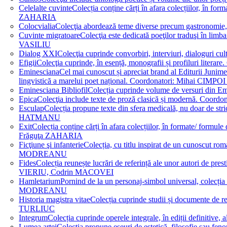
Celelalte cuvinte
Colecția conține cărți în afara colecțiilor, în f
ZAHARIA
Colocvialia
Colecţia abordează teme diverse precum gastronomie, 
Cuvinte migratoare
Colecţia este dedicată poeţilor traduşi în li
VASILIU
Dialog XXI
Colecţia cuprinde convorbiri, interviuri, dialogur
Efigii
Colecţia cuprinde, în esență, monografii și profiluri lit
Eminesciana
Cel mai cunoscut și apreciat brand al Editurii Junim
lingvistică a marelui poet național. Coordonatori: Miha
Eminesciana Bibliofil
Colecția cuprinde volume de versuri din
Epica
Colecţia include texte de proză clasică și modernă. C
Esculap
Colecția propune texte din sfera medicală, nu doar de str
HATMANU
Exit
Colecția conține cărți în afara colecțiilor, în formate/ for
Frăguţa ZAHARIA
Ficţiune şi infanterie
Colecția, cu titlu inspirat de un cunoscut
MODREANU
Fides
Colecția reunește lucrări de referință ale unor autori de pres
VIERIU, Codrin MACOVEI
Hamletarium
Pornind de la un personaj-simbol universal, colecția
MODREANU
Historia magistra vitae
Colecția cuprinde studii și documente de 
TURLIUC
Integrum
Colecția cuprinde operele integrale, în ediții defini
Lumea artei
Colecția propune eseuri de estetică, filosofie sau feno