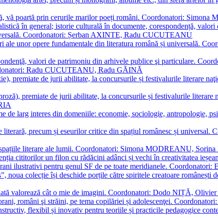
plă, vă poartă prin cerurile marilor poeți români. Coordonatori: Simon
istică în general; istorie culturală în documente, corespondență, valori 
și universală. Coordonatori: Șerban AXINTE, Radu CUCUTEANU
editări ale unor opere fundamentale din literatura română și univers
espondenţă, valori de patrimoniu din arhivele publice şi particulare.
. Coordonatori: Radu CUCUTEANU, Radu GĂINĂ
, premiate de jurii abilitate, la concursurile și festivalurile literare naţ
ză), premiate de jurii abilitate, la concursurile și festivalurile literare
ARIA
 de larg interes din domeniile: economie, sociologie, antropologie, psiho
storie literară, precum și eseurilor critice din spațiul românesc și uni
toate spațiile literare ale lumii. Coordonatori: Simona MODREANU, So
a cititorilor un filon cu rădăcini adânci și vechi în creativitatea ieșeană,
emporani ilustrativi pentru genul SF de pe toate meridianele. Coordona
”, noua colecție își deschide porțile către spiritele creatoare românești
enată valorează cât o mie de imagini. Coordonatori: Dodo NIȚĂ, Oli
porani, români şi străini, pe tema copilăriei și adolescenţei. Coordo
constructiv, flexibil și inovativ pentru teoriile și practicile pedagogi