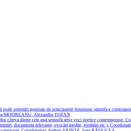
 noile orientări generate de principalele fenomene științifice contempora
Simona MODREANU, Alexandru TOFAN
titorilor câteva dintre cele mai semnificative voci poetice contempor
i (amintiri, documente relevante, evocări inedite, reeditări etc.). Co
poeți consacraţi. Coordonatori: Șerban AXINTE, Ioan RĂDUCEA