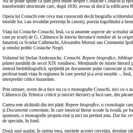
Nu se poate spune că știm prea multe despre Costache Conachi și epoca 
transformări structurale care, după 1830, aveau să ducă la edificarea
Opera lui Conachi este ceva mai cunoscută decât biografia scriitorului
istoriile lor, i-au revalidat prezența în canon), poezia logofătului a ben
Viața lui Costache Conachi, însă, ca și anumite aspecte ale scrisului său
cam pe scurt) de G. Călinescu în
Istoria literaturii române de la origi
fanarioți ca Scarlat Callimachi, Alexandru Moruzi sau Constantin Ipsilanti
și omului politic Costache Negri.
Volumul lui Ștefan Andronache,
Conachi. Repere biografice, bibliogr
primei jumătăți de secol XIX românesc. Mențiunile de istorie literară p
sinteză biobibliografică, sprijinită pe documente puțin cunoscute și nic
profesat toată viața în regiunea în care poetul și-a avut moșiile –, însă
interpretări critice hazardate.
Prin urmare, avem de-a face nu cu o monografie Conachi, nici cu o auten
Călinescu (în
Tehnica criticii
ș
i istoriei literare
) și încă rare, din păcate
Cartea este alcătuită din trei părți:
Repere biografice
, o cronologie car
și
Documente comentate
, în care istoricul literar scoate la iveală, p
spuneam, o monografie propriu-zisă și nici nu pretind asta. Dar fac ceva
de speciale, în fond.
Două sunt așadar, în opinia mea, meritele acestei cercetări, derulate (