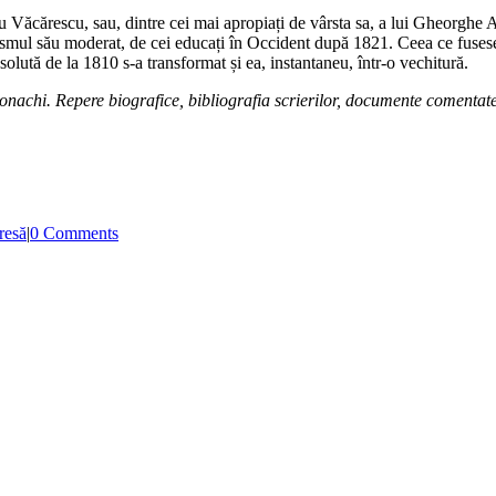
ncu Văcărescu, sau, dintre cei mai apropiați de vârsta sa, a lui Gheorghe As
esismul său moderat, de cei educați în Occident după 1821. Ceea ce fusese
solută de la 1810 s-a transformat și ea, instantaneu, într-o vechitură.
onachi. Repere biografice, bibliografia scrierilor, documente comentat
resă
|
0 Comments