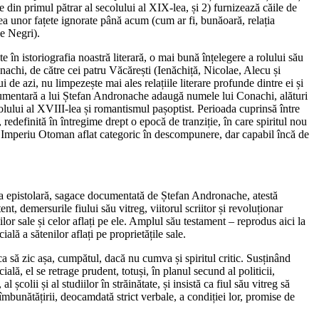
le din primul pătrar al secolului al XIX-lea, și 2) furnizează căile de
rea unor fațete ignorate până acum (cum ar fi, bunăoară, relația
he Negri).
e în istoriografia noastră literară, o mai bună înțelegere a rolului său
onachi, de către cei patru Văcărești (Ienăchiță, Nicolae, Alecu și
i de azi, nu limpezește mai ales relațiile literare profunde dintre ei și
cumentară a lui Ștefan Andronache adaugă numele lui Conachi, alături
colului al XVIII-lea și romantismul pașoptist. Perioada cuprinsă între
edefinită în întregime drept o epocă de tranziție, în care spiritul nou
nui Imperiu Otoman aflat categoric în descompunere, dar capabil încă de
a sa epistolară, sagace documentată de Ștefan Andronache, atestă
t, demersurile fiului său vitreg, viitorul scriitor și revoluționar
lor sale și celor aflați pe ele. Amplul său testament – reprodus aici la
lă a sătenilor aflați pe proprietățile sale.
a să zic așa, cumpătul, dacă nu cumva și spiritul critic. Susținând
lă, el se retrage prudent, totuși, în planul secund al politicii,
școlii și al studiilor în străinătate, și insistă ca fiul său vitreg să
îmbunătățirii, deocamdată strict verbale, a condiției lor, promise de