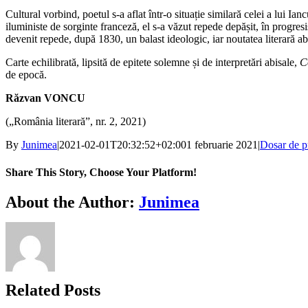
Cultural vorbind, poetul s-a aflat într-o situație similară celei a lui Ia
iluministe de sorginte franceză, el s-a văzut repede depășit, în progr
devenit repede, după 1830, un balast ideologic, iar noutatea literară ab
Carte echilibrată, lipsită de epitete solemne și de interpretări abisale,
C
de epocă.
Răzvan VONCU
(„România literară”, nr. 2, 2021)
By
Junimea
|
2021-02-01T20:32:52+02:00
1 februarie 2021
|
Dosar de p
Share This Story, Choose Your Platform!
Facebook
X
Bluesky
Reddit
LinkedIn
WhatsApp
Telegram
Tumblr
Xing
Email
Copy
About the Author:
Junimea
Link
Related Posts