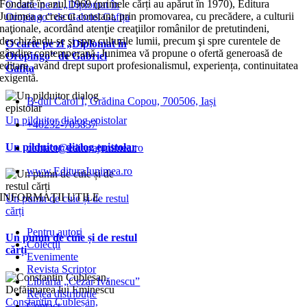
Fondată în anul 1969 (primele cărți au apărut în 1970), Editura
O carte pe zi „Diplomat în
Junimea a crescut constant, prin promovarea, cu precădere, a culturii
Oropingo” de Gabriel Gafița
naţionale, acordând atenţie creaţiilor românilor de pretutindeni,
deschizându-se şi spre culturile lumii, precum şi spre curentele de
O carte pe zi „Diplomat în
gândire contemporană. Junimea vă propune o ofertă generoasă de
Oropingo” de Gabriel
editare, având drept suport profesionalismul, experiența, continuitatea
Gafița
exigentă.
B-dul Carol I, Grădina Copou, 700506, Iași
Un pilduitor dialog epistolar
+40232-705837
Un pilduitor dialog epistolar
contact@editurajunimea.ro
www.EdituraJunimea.ro
INFORMAŢII UTILE
Un pumn de cuie și de restul
cărți
Pentru autori
Un pumn de cuie și de restul
Colecţii
cărți
Evenimente
Revista Scriptor
Librăria „Cezar Ivănescu”
Rețea distribuție
Constantin Cubleșan,
Contact