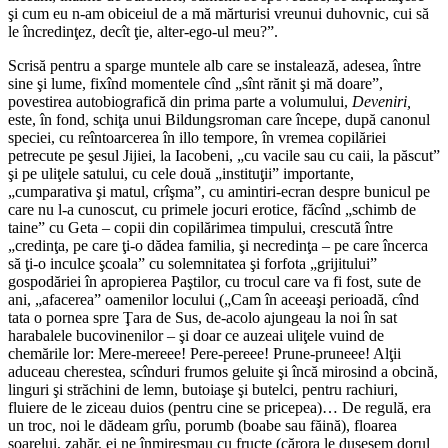
şi cum eu n-am obiceiul de a mă mărturisi vreunui duhovnic, cui să
le încredinţez, decît ţie, alter-ego-ul meu?”.
Scrisă pentru a sparge muntele alb care se instalează, adesea, între
sine şi lume, fixînd momentele cînd „sînt rănit şi mă doare”,
povestirea autobiografică din prima parte a volumului,
Deveniri
,
este, în fond, schiţa unui Bildungsroman care începe, după canonul
speciei, cu reîntoarcerea în illo tempore, în vremea copilăriei
petrecute pe şesul Jijiei, la Iacobeni, „cu vacile sau cu caii, la păscut”
şi pe uliţele satului, cu cele două „instituţii” importante,
„cumparativa şi matul, crîşma”, cu amintiri-ecran despre bunicul pe
care nu l-a cunoscut, cu primele jocuri erotice, făcînd „schimb de
taine” cu Geta – copii din copilărimea timpului, crescută între
„credinţa, pe care ţi-o dădea familia, şi necredinţa – pe care încerca
să ţi-o inculce şcoala” cu solemnitatea şi forfota „grijitului”
gospodăriei în apropierea Paştilor, cu trocul care va fi fost, sute de
ani, „afacerea” oamenilor locului („Cam în aceeaşi perioadă, cînd
tata o pornea spre Ţara de Sus, de-acolo ajungeau la noi în sat
harabalele bucovinenilor – şi doar ce auzeai uliţele vuind de
chemările lor: Mere-mereee! Pere-pereee! Prune-pruneee! Alţii
aduceau cherestea, scînduri frumos geluite şi încă mirosind a obcină,
linguri şi străchini de lemn, butoiaşe şi butelci, pentru rachiuri,
fluiere de le ziceau duios (pentru cine se pricepea)… De regulă, era
un troc, noi le dădeam grîu, porumb (boabe sau făină), floarea
soarelui, zahăr, ei ne înmiresmau cu fructe (cărora le dusesem dorul