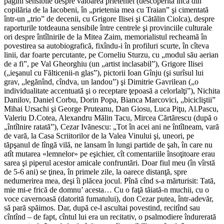
pagini sensibile despre valoarea prieteniei (descoperită încă din
copilăria de la Iacobeni, în „prietenia mea cu Traian” şi cimentată
într-un „trio” de decenii, cu Grigore Ilisei şi Cătălin Ciolca), despre
raporturile totdeauna sensibile între centrele şi provinciile culturale
ori despre întîlnirile de la Mitea Zaim, memorialistul recheamă în
povestirea sa autobiografică, fixîndu-i în profiluri scurte, în cîteva
linii, dar foarte percutante, pe Corneliu Sturzu, cu „modul său aerian
de a fi”, pe Val Gheorghiu (un „artist inclasabil”), Grigore Ilisei
(„ieşanul cu Fălticenii-n glas”), pictorii Ioan Gînju (şi surîsul lui
grav, „legănînd, cîndva, un landou”) şi Dimitrie Gavrilean („o
individualitate accentuată şi o receptare ţepoasă a celorlalţi”), Nichita
Danilov, Daniel Corbu, Dorin Popa, Bianca Marcovici, „bicicliştii”
Mihai Ursachi şi George Pruteanu, Dan Giosu, Luca Piţu, Al.Pascu,
Valeriu D.Cotea, Alexandru Mălin Tacu, Mircea Cărtărescu (după o
„întîlnire ratată”), Cezar Ivănescu: „Tot în acei ani ne întîlneam, vară
de vară, la Casa Scriitorilor de la Valea Vinului şi, uneori, pe
tăpşanul de lîngă vilă, ne lansam în lungi partide de şah, în care nu
atît mutarea «lemnelor» pe eşichier, cît comentariile însoţitoare erau
sarea şi piperul acestor amicale confruntări. Doar fiul meu (în vîrstă
de 5-6 ani) se ţinea, în primele zile, la oarece distanţă, spre
nedumerirea mea, deşi îi plăcea jocul. Pînă cînd s-a mărturisit: Tată,
mie mi-e frică de domnu’ acesta… Cu o faţă tăiată-n muchii, cu o
voce cavernoasă (datorită fumatului), don Cezar putea, într-adevăr,
să pară spăimos. Dar, după ce-l ascultai povestind, recitînd sau
cîntînd – de fapt, cîntul lui era un recitativ, o psalmodiere îndurerată