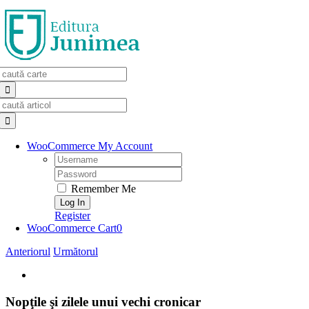
Skip
to
content
Search
for:
Search
for:
WooCommerce My Account
Username:
Password:
Remember Me
Register
WooCommerce Cart
0
Anteriorul
Următorul
View
Larger
Image
Nopţile şi zilele unui vechi cronicar