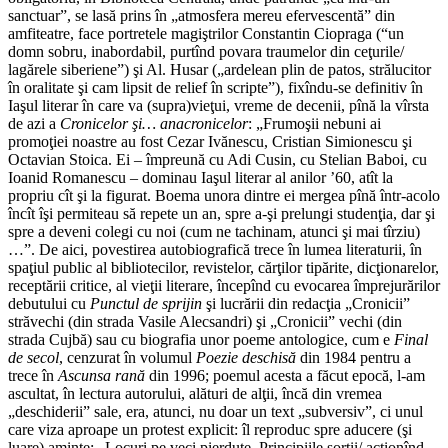
sanctuar”, se lasă prins în „atmosfera mereu efervescentă” din
amfiteatre, face portretele magiştrilor Constantin Ciopraga (“un
domn sobru, inabordabil, purtînd povara traumelor din ceţurile/
lagărele siberiene”) şi Al. Husar („ardelean plin de patos, strălucitor
în oralitate şi cam lipsit de relief în scripte”), fixîndu-se definitiv în
Iaşul literar în care va (supra)vieţui, vreme de decenii, pînă la vîrsta
de azi a
Cronicelor şi… anacronicelor
: „Frumoşii nebuni ai
promoţiei noastre au fost Cezar Ivănescu, Cristian Simionescu şi
Octavian Stoica. Ei – împreună cu Adi Cusin, cu Stelian Baboi, cu
Ioanid Romanescu – dominau Iaşul literar al anilor ’60, atît la
propriu cît şi la figurat. Boema unora dintre ei mergea pînă într-acolo
încît îşi permiteau să repete un an, spre a-şi prelungi studenţia, dar şi
spre a deveni colegi cu noi (cum ne tachinam, atunci şi mai tîrziu)
…”. De aici, povestirea autobiografică trece în lumea literaturii, în
spaţiul public al bibliotecilor, revistelor, cărţilor tipărite, dicţionarelor,
receptării critice, al vieţii literare, începînd cu evocarea împrejurărilor
debutului cu
Punctul de sprijin
şi lucrării din redacţia „Cronicii”
străvechi (din strada Vasile Alecsandri) şi „Cronicii” vechi (din
strada Cujbă) sau cu biografia unor poeme antologice, cum e
Final
de secol
, cenzurat în volumul
Poezie deschisă
din 1984 pentru a
trece în
Ascunsa rană
din 1996; poemul acesta a făcut epocă, l-am
ascultat, în lectura autorului, alături de alţii, încă din vremea
„deschiderii” sale, era, atunci, nu doar un text „subversiv”, ci unul
care viza aproape un protest explicit: îl reproduc spre aducere (şi
luare) aminte: „Locuri pe veci pierdute. Principiile sorţii/ acţionînd