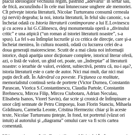
placul ideologilor vechiului regim, păstrînd „adevărul” în sertar sau,
de frică, ascunzîndu-l în cele mai întunecoase unghere ale memoriei.
Cît priveşte istoria literaturii, Nicolae Turtureanu consumă cerneala
(şi nervii) degeaba; la noi, istoria literaturii, în felul său canonic, s-a
încheiat odată cu
Istoria literaturii contimporane
a lui E.Lovinescu
şi cu aceea a lui G.Călinescu, deşi monumentala operă a „divinului
critic” e una atipică (“un roman al istoriei literaturii noastre”, s-a
spus). La fel s-au întîmplat lucrurile şi cu critica de direcţie, care şi-a
încheiat menirea, în cultura noastră, odată cu lucrarea celei de-a
doua generaţii maioresciene. Scutit de a mai căuta noi informaţii
istorice, după apariţia unor dicţionare complete, istoricul literar oferă,
azi, o listă de valori, un ghid ori, poate, un „îndreptar” al literaturii
noastre: o ierarhie de valori, evident, subiectivă, pentru că, nu-i aşa?,
istoria literaturii este o carte de autor. Nici mai mult, dar nici mai
puţin decît atît. În
Adevărul ca poveste. Ficţiunea ca realitate
,
memorialistul continuă seria de portrete (Victor Durnea, Constantin
Parascan, Viorica S.Constantinescu, Claudia Partole, Constantin
Brehnescu, Mircea Filip, Mircea Ciubotaru, Adrian Neculau,
Elisabeta Isanos, Viorel Savin), dar scrie şi cronică de întîmpinare a
unor cărţi semnate de Petru Cimpoeşu, Ioan Florin Stanciu, Mihaela
Grădinaru, Carmelia Leonte, Cristina Hermeziu: chiar şi în aceste
texte, Nicolae Turtureanu ţinteşte, în fond, tot portretul (văzut ori
intuit) al autorului şi „diagrama” omului care va fi scris cartea
comentată.