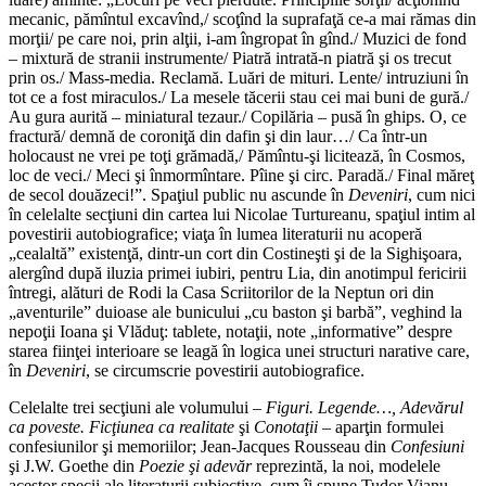
mecanic, pămîntul excavînd,/ scoţînd la suprafaţă ce-a mai rămas din
morţii/ pe care noi, prin alţii, i-am îngropat în gînd./ Muzici de fond
– mixtură de stranii instrumente/ Piatră intrată-n piatră şi os trecut
prin os./ Mass-media. Reclamă. Luări de mituri. Lente/ intruziuni în
tot ce a fost miraculos./ La mesele tăcerii stau cei mai buni de gură./
Au gura aurită – miniatural tezaur./ Copilăria – pusă în ghips. O, ce
fractură/ demnă de coroniţă din dafin şi din laur…/ Ca într-un
holocaust ne vrei pe toţi grămadă,/ Pămîntu-şi licitează, în Cosmos,
loc de veci./ Meci şi înmormîntare. Pîine şi circ. Paradă./ Final măreţ
de secol douăzeci!”. Spaţiul public nu ascunde în
Deveniri
, cum nici
în celelalte secţiuni din cartea lui Nicolae Turtureanu, spaţiul intim al
povestirii autobiografice; viaţa în lumea literaturii nu acoperă
„cealaltă” existenţă, dintr-un cort din Costineşti şi de la Sighişoara,
alergînd după iluzia primei iubiri, pentru Lia, din anotimpul fericirii
întregi, alături de Rodi la Casa Scriitorilor de la Neptun ori din
„aventurile” duioase ale bunicului „cu baston şi barbă”, veghind la
nepoţii Ioana şi Vlăduţ: tablete, notaţii, note „informative” despre
starea fiinţei interioare se leagă în logica unei structuri narative care,
în
Deveniri
, se circumscrie povestirii autobiografice.
Celelalte trei secţiuni ale volumului –
Figuri. Legende…, Adevărul
ca poveste. Ficţiunea ca realitate
şi
Conotaţii –
aparţin formulei
confesiunilor şi memoriilor; Jean-Jacques Rousseau din
Confesiuni
şi J.W. Goethe din
Poezie şi adevăr
reprezintă, la noi, modelele
acestor specii ale literaturii subiective, cum îi spu­ne Tudor Vianu.