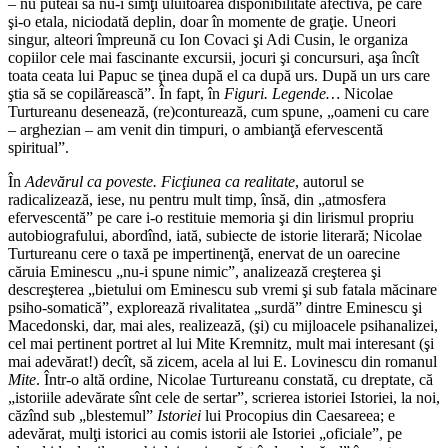
– nu puteai să nu-i simţi uluitoarea disponibilitate afectivă, pe care
şi-o etala, niciodată deplin, doar în momente de graţie. Uneori
singur, alteori împreună cu Ion Covaci şi Adi Cusin, le organiza
copiilor cele mai fascinante excursii, jocuri şi concursuri, aşa încît
toata ceata lui Papuc se ţinea după el ca după urs. După un urs care
ştia să se copilărească”. În fapt, în
Figuri. Legende…
Nicolae
Turtureanu desenează, (re)conturează, cum spune, „oameni cu care
– arghezian – am venit din timpuri, o ambianţă efervescentă
spiritual”.
În
Adevărul ca poveste. Ficţiunea ca realitate
, autorul se
radicalizează, iese, nu pentru mult timp, în­să, din „atmosfera
efervescentă” pe care i-o restituie memoria şi din lirismul propriu
autobiografului, abordînd, iată, subiecte de istorie literară; Nicolae
Turtureanu cere o taxă pe impertinenţă, enervat de un oarecine
căruia Eminescu „nu-i spune nimic”, analizează creşterea şi
descreşterea „bietului om Eminescu sub vremi şi sub fatala măcinare
psiho-somatică”, explorează rivalitatea „surdă” dintre Eminescu şi
Macedonski, dar, mai ales, realizează, (şi) cu mijloacele psihanalizei,
cel mai pertinent portret al lui Mite Kremnitz, mult mai interesant (şi
mai adevărat!) decît, să zicem, acela al lui E. Lovinescu din romanul
Mite
. Într-o altă ordine, Nicolae Turtureanu constată, cu dreptate, că
„istoriile adevărate sînt cele de sertar”, scrierea istoriei Istoriei, la noi,
căzînd sub „blestemul”
Istoriei
lui Procopius din Caesareea; e
adevărat, mulţi istorici au comis istorii ale Istoriei „oficiale”, pe