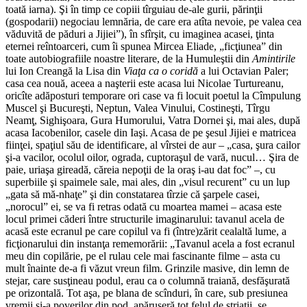
toată iarna). Şi în timp ce copiii tîrguiau de-ale gurii, părinţii
(gospodarii) negociau lemnăria, de care era atîta nevoie, pe valea cea
văduvită de păduri a Jijiei”), în sfîrşit, cu imaginea acasei, ţinta
eternei reîntoarceri, cum îi spunea Mircea Eliade, „ficţiunea” din
toate autobiografiile noastre literare, de la Humuleştii din
Amintirile
lui Ion Creangă la Lisa din
Viaţa ca o coridă
a lui Octavian Paler;
casa cea nouă, aceea a naşterii este acasa lui Nicolae Turtureanu,
oricîte adăposturi temporare ori case va fi locuit poetul la Cîmpulung
Muscel şi Bucureşti, Neptun, Valea Vinului, Costineşti, Tîrgu
Neamţ, Sighişoara, Gura Humorului, Vatra Dornei şi, mai ales, după
acasa Iacobenilor, casele din Iaşi. Acasa de pe şesul Jijiei e matricea
fiinţei, spaţiul său de identificare, al vîrstei de aur – „casa, şura cailor
şi-a vacilor, ocolul oilor, ograda, cuptoraşul de vară, nucul… Şira de
paie, uriaşa gireadă, căreia nepoţii de la oraş i-au dat foc” –, cu
superbiile şi spaimele sale, mai ales, din „visul recurent” cu un lup
„gata să mă-nhaţe” şi din constatarea tîrzie că şarpele casei,
„norocul” ei, se va fi retras odată cu moartea mamei – acasa este
locul primei căderi între structurile imaginarului: tavanul acela de
acasă este ecranul pe care copilul va fi (între)zărit cealaltă lume, a
ficţionarului din instanţa rememorării: „Tavanul acela a fost ecranul
meu din copilărie, pe el rulau cele mai fascinante filme – asta cu
mult înainte de-a fi văzut vreun film. Grinzile masive, din lemn de
stejar, care susţineau podul, erau ca o columnă traiană, desfăşurată
pe orizontală. Tot aşa, pe blana de scînduri, în care, sub presiunea
vremii şi-a poverilor din pod, apăruseră tot felul de striaţii, se