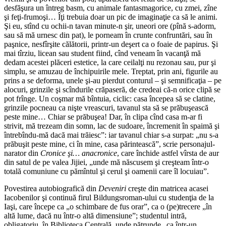
desfăşura un întreg basm, cu animale fantasmagorice, cu zmei, zîne
şi feţi-frumoşi… Îţi trebuia doar un pic de imaginaţie ca să le animi.
Şi eu, stînd cu ochii-n tavan minute-n şir, uneori ore (pînă s-adorm,
sau să mă urnesc din pat), le porneam în crunte confruntări, sau în
paşnice, nesfîrşite călătorii, printr-un deşert ca o foaie de papirus. Şi
mai tîrziu, licean sau student fiind, cînd veneam în vacanţă mă
dedam acestei plăceri estetice, la care ceilalţi nu rezonau sau, pur şi
simplu, se amuzau de închipuirile mele. Treptat, prin ani, figurile au
prins a se deforma, unele şi-au pierdut conturul – şi semnificaţia – pe
alocuri, grinzile şi scîndurile crăpaseră, de credeai că-n orice clipă se
pot frînge. Un coşmar mă bîntuia, ciclic: casa începea să se clatine,
grinzile pocneau ca nişte vreascuri, tavanul sta să se prăbuşească
peste mine… Chiar se prăbuşea! Dar, în clipa cînd casa m-ar fi
strivit, mă trezeam din somn, lac de sudoare, încremenit în spaimă şi
întrebîndu-mă dacă mai trăiesc”: iar tavanul chiar s-a surpat: „nu s-a
prăbuşit peste mine, ci în mine, casa părintească”, scrie personajul-
narator din
Cronice şi… anacronice
, care închide astfel vîrsta de aur
din satul de pe valea Jijiei, „unde mă născusem şi creşteam într-o
totală comuniune cu pămîntul şi cerul şi oamenii care îl locuiau”.
Povestirea autobiografică din
Deveniri
creşte din matricea acasei
Iacobenilor şi continuă firul Bildungsroman-ului cu studenţia de la
Iaşi, care începe ca „o schimbare de fus orar”, ca o (pe)trecere „în
altă lume, dacă nu într-o altă dimensiune”; studentul intră,
obligatoriu, în Biblioteca Centrală, unde pătrunde „ca într-un