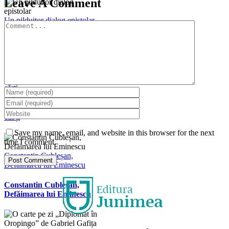
Leave A Comment
Un pilduitor dialog epistolar
Comment
Un pilduitor dialog epistolar
Un pumn de cuie și de restul
cărți
Un pumn de cuie și de restul
cărți
Save my name, email, and website in this browser for the next
time I comment.
Constantin Cubleșan,
Defăimarea lui Eminescu
Constantin Cubleșan,
Defăimarea lui Eminescu