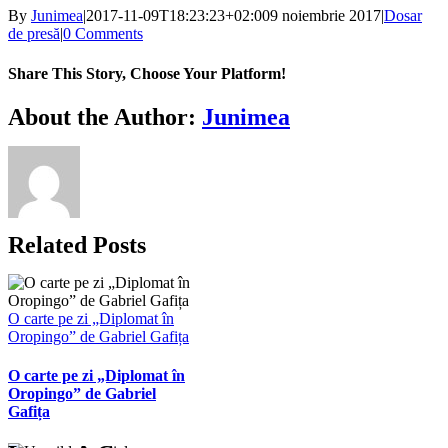
By
Junimea
|
2017-11-09T18:23:23+02:00
9 noiembrie 2017
|
Dosar
de presă
|
0 Comments
Share This Story, Choose Your Platform!
Facebook
X
Bluesky
Reddit
LinkedIn
WhatsApp
Telegram
Tumblr
Xing
Email
Copy
About the Author:
Junimea
Link
Related Posts
O carte pe zi „Diplomat în
Oropingo” de Gabriel Gafița
O carte pe zi „Diplomat în
Oropingo” de Gabriel
Gafița