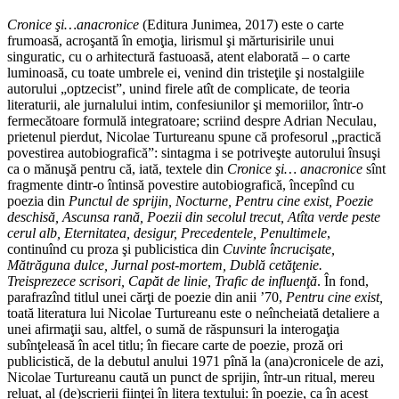
Cronice şi…anacronice
(Editura Juni­mea, 2017) este o carte
frumoasă, acroşantă în emoţia, lirismul şi mărturisirile unui
singuratic, cu o arhitectură fastuoasă, atent elaborată – o carte
luminoasă, cu toate umbrele ei, venind din tristeţile şi nostalgiile
autorului „optzecist”, unind firele atît de complicate, de teoria
literaturii, ale jurnalului intim, confesiunilor şi memoriilor, într-o
fermecătoare formulă integratoare; scriind despre Adrian Neculau,
prietenul pierdut, Nicolae Turtureanu spune că profesorul „practică
povestirea autobiografică”: sintagma i se potriveşte autorului însuşi
ca o mănuşă pentru că, iată, textele din
Cronice şi… anacronice
sînt
fragmente dintr-o întinsă povestire autobiografică, începînd cu
poezia din
Punctul de sprijin, Nocturne, Pentru cine exist, Poezie
deschisă, Ascunsa rană, Poezii din secolul trecut, Atîta verde peste
cerul alb, Eternitatea, desigur, Precedentele, Penultimele
,
continuînd cu proza şi publicistica din
Cuvinte încrucişate,
Mătrăguna dulce, Jurnal post-mortem, Dublă cetăţenie.
Treisprezece scrisori, Capăt de linie, Trafic de influenţă
. În fond,
parafrazînd titlul unei cărţi de poezie din anii ’70,
Pentru cine exist,
toată literatura lui Nicolae Turtureanu este o neîncheiată detaliere a
unei afirmaţii sau, altfel, o sumă de răspunsuri la interogaţia
subînţeleasă în acel titlu; în fiecare carte de poezie, proză ori
publicistică, de la debutul anului 1971 pînă la (ana)cronicele de azi,
Nicolae Turtureanu caută un punct de sprijin, într-un ritual, mereu
reluat, al (de)scrierii fiinţei în litera textului: în poezie, ca în acest