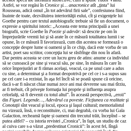
Astfel, se vor regăsi în
Cronice şi… anacronice
atît „ţinta” lui
Rousseau, adică omul „în tot adevărul firii sale”, confesiunea fiind,
înainte de toate, dezvăluirea interiorităţii eului, cît şi exigenţele lui
Goethe pentru care textul autobiografic trebuie să fie un document, o
expresie a spiritului istoric: „Aceasta este tema principală a unei
biografii, scrie Goethe în
Poezie şi adevăr
: să descrie pe om în
împrejurările vremii lui şi să arate în ce măsură totalitatea lumii i se
opune, în ce măsură îl favorizează, cum din acestea se formează o
concepţie despre lume si oameni şi în ce chip, dacă este vorba de un
artist, poet sau scriitor, concepţia lui se răsfrînge din nou în afară.
Dar pentru aceasta se cere un lucru greu de atins: anume ca individul
să se cunoască pe sine şi veacul său, pe sine, în măsura în care în
orice împrejurări ar fi rămas acelaşi, veacul, ca pe unul care a adus
cu sine, a determinat şi a format deopotrivă pe cel ce i s-a supus sau
pe cel care i-a rezistat, în aşa fel încît să se poată spune că oricine,
dacă s-ar fi născut chiar numai zece ani mai devreme sau mai tîrziu,
ar fi trebuit, cît priveşte formaţia lui proprie şi influenţa asupra
celorlalţi, să fi devenit cu totul altul”. În această perspectivă, „eroii”
din
Figuri. Legende…, Adevărul ca poveste. Ficţiunea ca realitate
şi
Conotaţii
sînt veacul şi locul, epoca şi Iaşul cultural; memorialistul
nu vizează, însă, o reconstituire, ci, mai degrabă, cu vorba lui Gala
Galaction, recheamă fapte și oameni din trecutul trăit, începînd – se
putea altfel? – cu istoria revistei „Cronica”, în fapt, un studiu de caz
al cuiva care s-a văzut „predestinat Cronicii”: în acest fel, lîngă