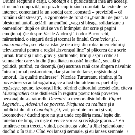
Ultima secţiune a cărţii,
Conotaţii
e a publicistului însă are aceeaşi
structură compozită, un puzzle cuprinzînd co-notaţii la texte de pe
internet, comentarii la un son­daj care „constată – previzibil – că
românii sînt stresaţi”, la zgomotele de fond cu „brandul de ţară”, la
blestemul autoflagelării, amendînd „vaga şi bleaga solidarizare a
oamenilor” după ce răul se va fi întîmplat, dar scrie şi pagini
emoţiona(n)te despre Vasile Andru şi Teodor Baconschi,
mărturisind, o singură dată şi tocmai la finalul
Cronicelor şi…
anacronicelor
, secreta satisfacţie de a ieşi din robia internetului şi
televizorului pentru a regăsi „izvoraşul liric” şi plăcerea de a scrie
jurnal. Ironic şi ludic, grav şi şturlubatic, liric şi aspru critic al
semnalelor care vin din (i)realitatea noastră imediată, socială şi
politică, purtînd, cu decenţă, (ne) ascunsa rană care sîngera năvalnic
într-un jurnal post-mortem, dar şi autor de farse, regăsindu-şi
umorul, „la qualité maîtresse”, Nicolae Turtureanu rămîne, şi în
povestirea sa autobiografică, ce a fost dintotdeauna: poetul îşi
regăseşte, spune, izvoraşul liric, oferind cititorului acestei cărţi cîteva
Muzeografieri
care distilează în re­gistru poetic toată povestea
personajului-narator din
Deveniri
, a memorialistului din
Figuri.
Legende…, Adevărul ca poveste. Ficţiunea ca realitate
şi a
publicistului din
Conotaţii
: „O, voi, pierdute trenuri şi voi,
locomotive,/ ducînd spre nu ştiu unde copilăria mea,/ ieşite din
tuneluri de timp, ca nişte dive/ ce vor să-şi recîştige gloria…/ Vă
urmăresc cum treceţi, vuind, pe-ntreaga vale,/ a Jijiei splendoare
ducînd-o în tării./ Cînd voi lansaţi semnale, şi eu lansez semnale –/