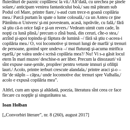
fluierături de paznic copilăresc la vii./ Alt’dată, cu urechea pe şinele
solare,/ anticipam venirea fantasticului boà,/ sau mă piteam sub
Podul cel Mare, printre fiare,/ s-aud cum trece-n goană copilăria
mea./ Parcă purtam în spate o lume colosală,/ ca un Anteu ce ţine
Pămîntu-n Univers/ şi-mi povesteam, acasă, isprăvile, cu fală,/ fără
să ştiu că-n orice faţă e şi-un revers./ Vedeam uimit cum cade, în
nopţi cu lună plină,/ precum o zînă bună, din ceruri, cîte-o stea,/
arzînd şi-apoi topindu-şi făptura de lumină –/ fără să ştiu c-aceea-i
copilăria mea./ O, voi locomotive şi trenuri lungi de marfă/ şi trenuri
de persoane, gonind spre undeva –/ mai fluturaţi şi-acuma mirifica
eşarfă,/ pe valea unde-i scrisă copilăria mea?/ Nu! Vi s-a găsit locul
etern în mari muzee/ deschise-n aer liber. Precum la dinozauri/ vă
sînt expuse oase-şenile, propilee/ pentru vetuste imnuri şi ofiliţii
lauri./ Acolo, printre ierburi crescute alandala,/ printre araci şi-o –
făr’de stăpîn – căţea,/ unde locomotive duc trenuri spre Valhalla,/
acolo e expusă copilăria mea”.
Altfel, cum am spus şi altădată, poezia, literatura sînt ceea ce face
fiecare cu nopţile şi singurătatea sa.
Ioan Holban
[„Convorbiri literare”, nr. 8 (260), august 2017]