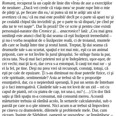
Romanţ
, recuperat la un capăt de linie din vîrsta de aur a exerciţiilor
de neuitare: „Dacă vei crede că viaţa mea/ se poate rupe într-o mie
de părţi/ şi, pe fiecare din ea,/ ai putea să mi te arăţi/ am să te
avertizez că nu,/ că nu mai este posibil/ decît pe o parte să apari tu/ şi
pe cealaltă chipul tău invizibil/ şi, pe o parte tu să dispari,/ pe cînd pe
alta iar te vei naşte”. Dar în proză? De ce scrie şi pen­tru cine există
personajul-narator din
Cronice şi… anacronice
? Iată: „Cea mai grea
umilinţă este atunci cînd îţi dai seama că eşti înzăpezit iremediabil –
şi nu-i vorba neapărat de o înzăpezire reală, ci de troianul, muntele
alb care se înalţă între tine şi restul lumii. Treptat, îţi dai seama că
drumurile tale s-au scurtat, spaţiul e tot mai mic, eşti ca un animal
priponit, care se tot învîrte în jurul ţăruşului. Se strînge funia la par,
zicea tata. Nu-ţi mai faci prieteni noi şi te îndepărtezi, uşor-uşor, de
cei vechi; mai ţii la ei, dar ceva s-a estompat, îi cauţi tot mai rar – şi
ei la fel, pe tine. Deşi nu prea vrei să recunoşti, constaţi, totuşi, că
eşti pe cale de epuizare. Ţi s-au diminuat nu doar puterile fizice, ci şi
cele spirituale, sentimentale? Asta ar trebui să fie o propoziţie
enunţiativă, dar, cu o nepierdută speranţă, îi pui un semn de întrebare
şi o faci interogativă. Căutările tale s-au tot lovit de un zid – ori cu
capul de piatră, ori cu piatra de cap, tot una-i, nu? (…) Un dor fără
saţiu şi fără spaţiu m-a consumat, mă consumă mereu. Această
mărturisire trebuia să rămînă acolo, în sertarele calculatorului, sub o
parolă pe care n-o ştie nimeni. Nici acum n-ar trebui să împovărez
pe cineva cu dramoletele, dilemele şi problemele mele. Dar, cum
ziceam, înainte de Sărbători, oamenii se spovedesc, se împărtăşesc –