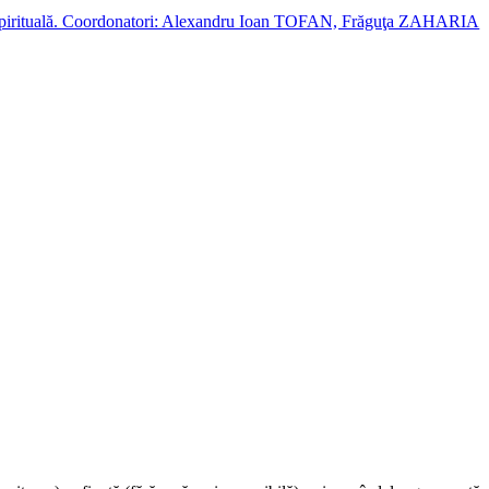
cție spirituală. Coordonatori: Alexandru Ioan TOFAN, Frăguţa ZAHARIA