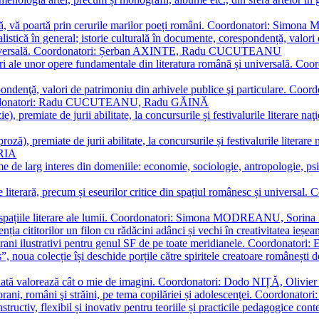
plă, vă poartă prin cerurile marilor poeți români. Coordonatori: Simon
istică în general; istorie culturală în documente, corespondență, valori 
și universală. Coordonatori: Șerban AXINTE, Radu CUCUTEANU
editări ale unor opere fundamentale din literatura română și univers
espondenţă, valori de patrimoniu din arhivele publice şi particulare.
. Coordonatori: Radu CUCUTEANU, Radu GĂINĂ
, premiate de jurii abilitate, la concursurile și festivalurile literare naţ
ză), premiate de jurii abilitate, la concursurile și festivalurile literare
ARIA
 de larg interes din domeniile: economie, sociologie, antropologie, psiho
storie literară, precum și eseurilor critice din spațiul românesc și uni
toate spațiile literare ale lumii. Coordonatori: Simona MODREANU, So
a cititorilor un filon cu rădăcini adânci și vechi în creativitatea ieșeană,
emporani ilustrativi pentru genul SF de pe toate meridianele. Coordona
”, noua colecție își deschide porțile către spiritele creatoare românești
enată valorează cât o mie de imagini. Coordonatori: Dodo NIȚĂ, Oli
porani, români şi străini, pe tema copilăriei și adolescenţei. Coordo
constructiv, flexibil și inovativ pentru teoriile și practicile pedagogi