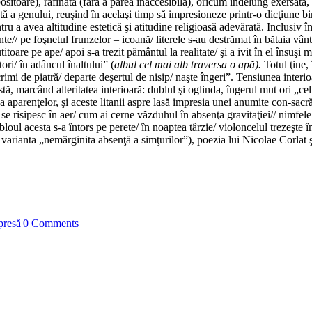
 obositoare), rafinată (fără a părea inaccesibilă), oricum îndelung exersat
stă a genului, reuşind în acelaşi timp să impresioneze printr-o dicţiune b
 a avea altitudine estetică şi atitudine religioasă adevărată. Inclusiv în 
te// pe foşnetul frunzelor – icoană/ literele s-au destrămat în bătaia vânt
itoare pe ape/ apoi s-a trezit pământul la realitate/ şi a ivit în el însuş
ori/ în adâncul înaltului” (
albul cel mai alb traversa o apă).
Totul ţine,
imi de piatră/ departe deşertul de nisip/ naşte îngeri”. Tensiunea interioa
istă, marcând alteritatea interioară: dublul şi oglinda, îngerul mut ori „
da aparenţelor, şi aceste litanii aspre lasă impresia unei anumite con-sacr
/ se risipesc în aer/ cum ai cerne văzduhul în absenţa gravitaţiei// nimfel
bloul acesta s-a întors pe perete/ în noaptea târzie/ violoncelul trezeşte î
varianta „nemărginita absenţă a simţurilor”), poezia lui Nicolae Corlat şti
presă
|
0 Comments