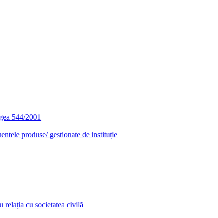
egea 544/2001
entele produse/ gestionate de instituție
relația cu societatea civilă