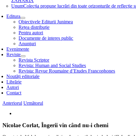
ZAHARIA
Unum
Colecția propune lucrări din toate orizonturile de refle
Editura
Obiectivele Editurii Junimea
Rețea distribuție
Pentru autori
Documente de interes public
Anunţuri
Evenimente
Reviste
Revista Scriptor
Revista: Human and Social Studies
Revista: Revue Roumaine d’Etudes Francophones
Noutăți editoriale
Librărie
Autori
Contact
Anteriorul
Următorul
View
Larger
Image
Nicolae Corlat, Îngerii vin când nu-i chemi