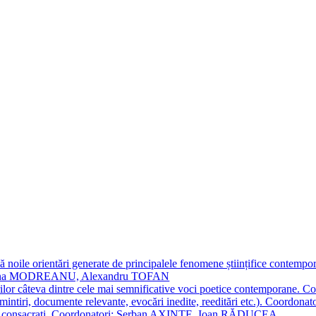
 noile orientări generate de principalele fenomene științifice contempora
Simona MODREANU, Alexandru TOFAN
titorilor câteva dintre cele mai semnificative voci poetice contempor
i (amintiri, documente relevante, evocări inedite, reeditări etc.). Co
poeți consacraţi. Coordonatori: Șerban AXINTE, Ioan RĂDUCEA