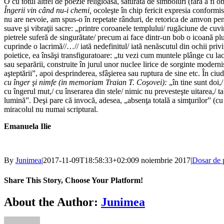
O cu totul altfel de poezie religioasă, saturată de simboluri (fără a fi
Îngerii vin când nu-i chemi,
ocoleşte în chip fericit expresia conformi
nu are nevoie, am spus-o în repetate rânduri, de retorica de amvon pentru
suave şi vibraţii sacre: „printre coroanele templului/ rugăciune de cuvin
pietrele suferă de singurătate/ precum ai face dintr-un bob o icoană plut
cuprinde o lacrimă//…// iată nedefinitul/ iată nenăscutul din ochii privit
poietice, ea însăşi transfiguratoare: „tu vezi cum muntele plânge cu lacr
sau separării, construite în jurul unor nuclee lirice de sorginte modern
aşteptării”, apoi desprinderea, sfâşierea sau ruptura de sine etc. În ciu
cu înger şi nimfe (in memoriam Traian T. Coşovei):
„în tine sunt doi,
cu îngerul mut,/ cu înserarea din stele/ nimic nu prevesteşte uitarea,/ ta
lumină”. Deşi pare că invocă, adesea, „absenţa totală a simţurilor” (cu 
miracolul nu numai scriptural.
Emanuela Ilie
By
Junimea
|
2017-11-09T18:58:33+02:00
9 noiembrie 2017
|
Dosar de 
Share This Story, Choose Your Platform!
Facebook
X
Bluesky
Reddit
LinkedIn
WhatsApp
Telegram
Tumblr
Xing
Email
Copy
About the Author:
Junimea
Link