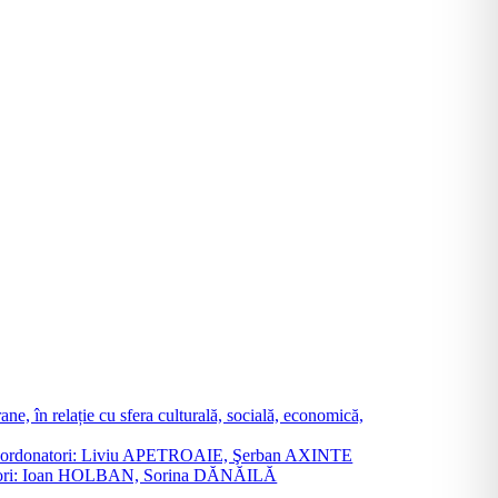
ne, în relație cu sfera culturală, socială, economică,
ane. Coordonatori: Liviu APETROAIE, Şerban AXINTE
ordonatori: Ioan HOLBAN, Sorina DĂNĂILĂ