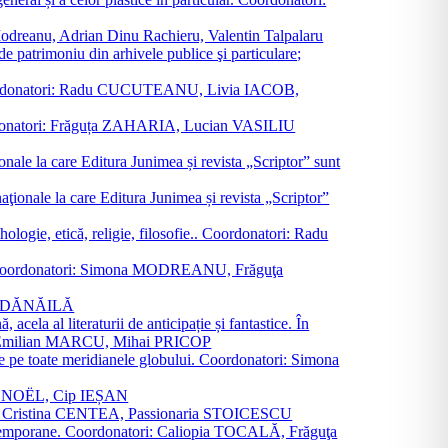
a Modreanu, Adrian Dinu Rachieru, Valentin Talpalaru
de patrimoniu din arhivele publice şi particulare;
ală. Coordonatori: Radu CUCUTEANU, Livia IACOB,
 Coordonatori: Frăguța ZAHARIA, Lucian VASILIU
ionale la care Editura Junimea și revista „Scriptor” sunt
 naţionale la care Editura Junimea și revista „Scriptor”
logie, etică, religie, filosofie.. Coordonatori: Radu
versal. Coordonatori: Simona MODREANU, Frăguţa
rina DĂNĂILĂ
 acela al literaturii de anticipație și fantastice. În
tori: Emilian MARCU, Mihai PRICOP
 de pe toate meridianele globului. Coordonatori: Simona
vier NOËL, Cip IEȘAN
natori: Cristina CENTEA, Passionaria STOICESCU
ce contemporane. Coordonatori: Caliopia TOCALĂ, Frăguţa