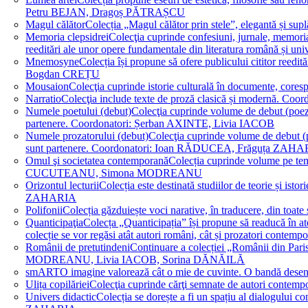
Petru BEJAN, Dragoș PĂTRAȘCU
Magul călător
Colecția „Magul călător prin stele”, elegantă și su
Memoria clepsidrei
Colecţia cuprinde confesiuni, jurnale, memorial
reeditări ale unor opere fundamentale din literatura română 
Mnemosyne
Colecția își propune să ofere publicului cititor re
Bogdan CREȚU
Mousaion
Colecţia cuprinde istorie culturală în documente, cor
Narratio
Colecţia include texte de proză clasică și modernă
Numele poetului (debut)
Colecţia cuprinde volume de debut (poezie)
partenere. Coordonatori: Șerban AXINTE, Livia IACOB
Numele prozatorului (debut)
Colecţia cuprinde volume de debut (pro
sunt partenere. Coordonatori: Ioan RĂDUCEA, Frăguța ZAH
Omul şi societatea contemporană
Colecția cuprinde volume pe teme
CUCUTEANU, Simona MODREANU
Orizontul lecturii
Colecția este destinată studiilor de teorie și i
ZAHARIA
Polifonii
Colecția găzduiește voci narative, în traducere, din 
Quanticipaţia
Colecța „Quanticipația” își propune să readucă în atenți
colecție se vor regăsi atât autori români, cât și prozatori cont
Românii de pretutindeni
Continuare a colecției „Românii din Paris
MODREANU, Livia IACOB, Sorina DĂNĂILĂ
smART
O imagine valorează cât o mie de cuvinte. O bandă des
Ulița copilăriei
Colecţia cuprinde cărţi semnate de autori contem
Univers didactic
Colecția se dorește a fi un spațiu al dialogului 