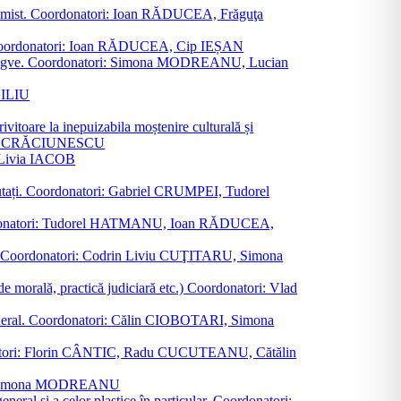
al junimist. Coordonatori: Ioan RĂDUCEA, Frăguţa
 etc. Coordonatori: Ioan RĂDUCEA, Cip IEȘAN
ţii bilingve. Coordonatori: Simona MODREANU, Lucian
ASILIU
vitoare la inepuizabila moștenire culturală și
iliu CRĂCIUNESCU
, Livia IACOB
reputați. Coordonatori: Gabriel CRUMPEI, Tudorel
st. Coordonatori: Tudorel HATMANU, Ioan RĂDUCEA,
ană. Coordonatori: Codrin Liviu CUŢITARU, Simona
e de morală, practică judiciară etc.) Coordonatori: Vlad
în general. Coordonatori: Călin CIOBOTARI, Simona
oordonatori: Florin CÂNTIC, Radu CUCUTEANU, Cătălin
INTE, Simona MODREANU
eneral și a celor plastice în particular. Coordonatori: