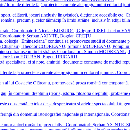
ormate/ formule diferite față proiectele curente ale programului editori
sport, călătorii, jocuri (inclusiv lingvistice), dicţionare accesibile
mba română, precum şi celor tălmăciţi în limbi străine, inclusiv în edi
i culturale. Coordonatori: Nicolae BUSUIOC, Grigore ILISEI, Lucian V
erare. Coordonatori: Șerban AXINTE, Bogdan CREŢU
ea, colecția „Eminesciana” continuă să promoveze studii și documente pri
i CIMPOI (Chișinău), Theodor CODREANU, Simona MODREANU, Pomp
 Eminescu traduse în limbi străine. Coordonatori: Simona MODREANU
oordonatori: Ioan HOLBAN, Eugen URICARU
ictă specialitate, ci și note, amintiri, documente comentate de medici 
mule diferite față proiectele curente ale programului editorial junimi
 roman al lui Costache Olăreanu, promovează proza română contempor
tigiu, în domeniul dreptului (teoria, istoria, filosofia dreptului, problem
 este consacrată textelor de și despre teatru și artelor spectacolului 
referință din domeniul istoriografiei naţionale şi internaţionale. C
tive, ale unor autori români reprezentativi. Coordonatori: Șerban AX
menologia artei, precum și monografii, albume etc., din sfera artelor în g