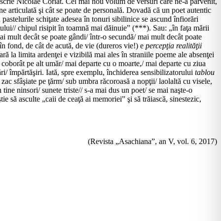
ă, scrie Nicolae Corlat. Cel mai nou volum de versuri care ne-a parvenit,
ine articulată şi cât se poate de personală. Dovadă că un poet autentic
pastelurile schiţate adesea în tonuri sibilinice se ascund înfiorări
ului// chipul risipit în toamnă mai dăinuie” (***). Sau: „în faţa mării
i mai mult decât se poate gândi/ într-o secundă/ mai mult decât poate
 în fond, de cât de acută, de vie (dureros vie!) e
percepţia realităţii
ră la limita ardenţei e vizibilă mai ales în straniile poeme ale absenţei
cel coborât pe alt umăr/ mai departe cu o moarte,/ mai departe cu ziua
ări/ împărtăşiri. Iată, spre exemplu, închiderea sensibilizatorului
tablou
e zac sfâşiate pe ţărm/ sub umbra răcoroasă a nopţii/ laolaltă cu visele,
n tine ninsori/ sunete triste// s-a mai dus un poet/ se mai naşte-o
e să asculte „caii de ceaţă ai memoriei” şi să trăiască, sinestezic,
(Revista „Asachiana”, an V, vol. 6, 2017)