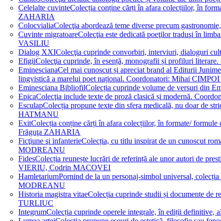
Celelalte cuvinte
Colecția conține cărți în afara colecțiilor, în f
ZAHARIA
Colocvialia
Colecţia abordează teme diverse precum gastronomie, 
Cuvinte migratoare
Colecţia este dedicată poeţilor traduşi în li
VASILIU
Dialog XXI
Colecţia cuprinde convorbiri, interviuri, dialogur
Efigii
Colecţia cuprinde, în esență, monografii și profiluri lit
Eminesciana
Cel mai cunoscut și apreciat brand al Editurii Junim
lingvistică a marelui poet național. Coordonatori: Miha
Eminesciana Bibliofil
Colecția cuprinde volume de versuri din
Epica
Colecţia include texte de proză clasică și modernă. C
Esculap
Colecția propune texte din sfera medicală, nu doar de str
HATMANU
Exit
Colecția conține cărți în afara colecțiilor, în formate/ for
Frăguţa ZAHARIA
Ficţiune şi infanterie
Colecția, cu titlu inspirat de un cunoscut
MODREANU
Fides
Colecția reunește lucrări de referință ale unor autori de pres
VIERIU, Codrin MACOVEI
Hamletarium
Pornind de la un personaj-simbol universal, colecția
MODREANU
Historia magistra vitae
Colecția cuprinde studii și documente de 
TURLIUC
Integrum
Colecția cuprinde operele integrale, în ediții defini
Lumea artei
Colecția propune eseuri de estetică, filosofie sau feno